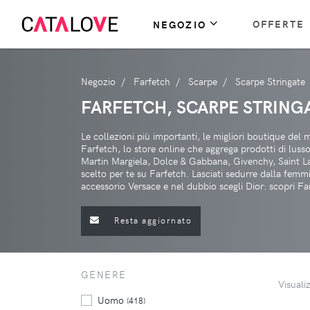
OFFERTE
NEGOZIO
Negozio
Farfetch
Scarpe
Scarpe Stringate
FARFETCH, SCARPE STRING
Le collezioni più importanti, le migliori boutique del
Farfetch, lo store online che aggrega prodotti di lus
Martin Margiela, Dolce & Gabbana, Givenchy, Saint Lau
scelto per te su Farfetch. Lasciati sedurre dalla femm
accessorio Versace e nel dubbio scegli Dior: scopri Fa
Resta aggiornato
GENERE
Visuali
Uomo
(418)