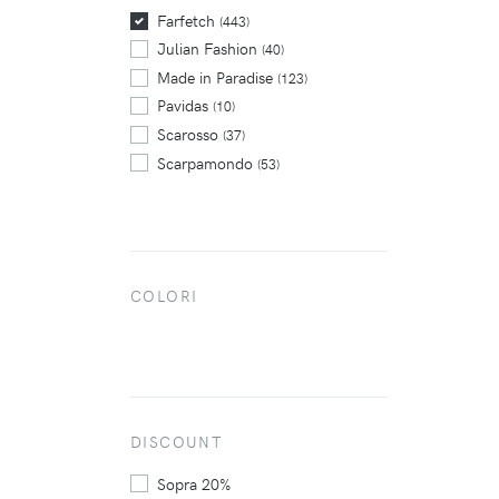
Trickers
(6)
Farfetch
(443)
Julian Fashion
(40)
Made in Paradise
(123)
Pavidas
(10)
Scarosso
(37)
Scarpamondo
(53)
COLORI
DISCOUNT
Sopra 20%