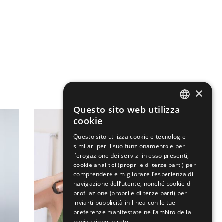
×
Questo sito web utilizza
ENGLISH
cookie
ITALIAN
Questo sito utilizza cookie e tecnologie
similari per il suo funzionamento e per
l’erogazione dei servizi in esso presenti,
cookie analitici (propri e di terze parti) per
comprendere e migliorare l’esperienza di
navigazione dell’utente, nonché cookie di
profilazione (propri e di terze parti) per
inviarti pubblicità in linea con le tue
preferenze manifestate nell’ambito della
navigazione in rete.