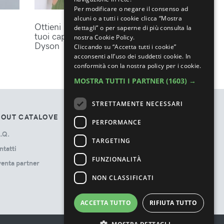
Per modificare o negare il consenso ad
alcuni o a tutti i cookie clicca “Mostra
Ottieni lo styling perfetto per i
dettagli” o per saperne di più consulta la
tuoi capelli con gli accessori
nostra Cookie Policy.
Dyson
Cliccando su “Accetta tutti i cookie”
acconsenti all’uso dei suddetti cookie.
In
conformità con la nostra policy per i cookie.
MOSTRA TUTTI I PARTNER
(1603) →
STRETTAMENTE NECESSARI
BOUT CATALOVE
TOS
PERFORMANCE
.Q.
Privacy Policy
TARGETING
ntatti
Termini e Condizioni
FUNZIONALITÀ
venta partner
Cookie Policy
Ads Disclosure
NON CLASSIFICATI
ACCETTA TUTTO
RIFIUTA TUTTO