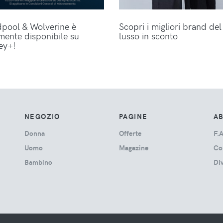
pool & Wolverine è
Scopri i migliori brand del
lmente disponibile su
lusso in sconto
ey+!
NEGOZIO
PAGINE
A
Donna
Offerte
F.A
Uomo
Magazine
Co
Bambino
Di