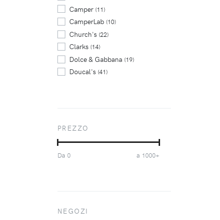
Camper
(11)
CamperLab
(10)
Church's
(22)
Clarks
(14)
Dolce & Gabbana
(19)
Doucal's
(41)
Dr. Martens
(10)
Ferragamo
(8)
Giuseppe Zanotti
(5)
Guidi
(11)
PREZZO
Maison Margiela
(6)
Marsèll
(63)
Da
a
0
1000+
Officine Creative
(7)
Paraboot
(9)
Salvatore Ferragamo
(6)
Santoni
(8)
Scarosso
NEGOZI
(21)