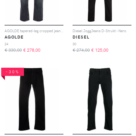
AGOLDE tapered-leg cropped jeans - Nero
Diesel JoggJeans D-Strukt - Nero
AGOLDE
DIESEL
24
30
€ 330,00
€
278,00
€ 274,00
€
125,00
-30%