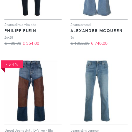
Jeans slim a vita alta
Jeans svasati
PHILIPP PLEIN
ALEXANDER MCQUEEN
26-28
36
€ 780,00
€
354,00
€ 1352,00
€
740,00
-54%
Diesel Jeans dritti D-Viker - Blu
Jeans slim Lennon