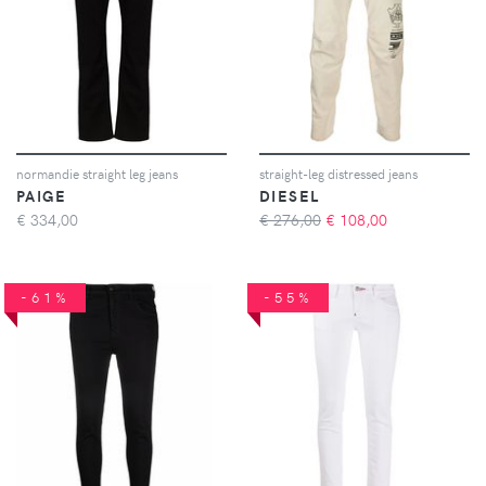
normandie straight leg jeans
straight-leg distressed jeans
PAIGE
DIESEL
€
334,00
€ 276,00
€
108,00
-61%
-55%