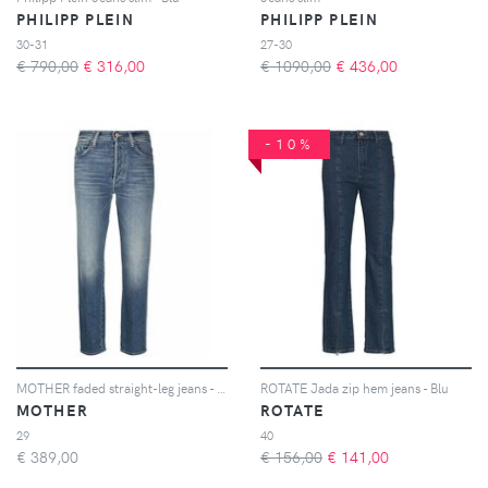
PHILIPP PLEIN
PHILIPP PLEIN
30-31
27-30
€ 790,00
€
316,00
€ 1090,00
€
436,00
-10%
MOTHER faded straight-leg jeans - Blu
ROTATE Jada zip hem jeans - Blu
MOTHER
ROTATE
29
40
€
389,00
€ 156,00
€
141,00