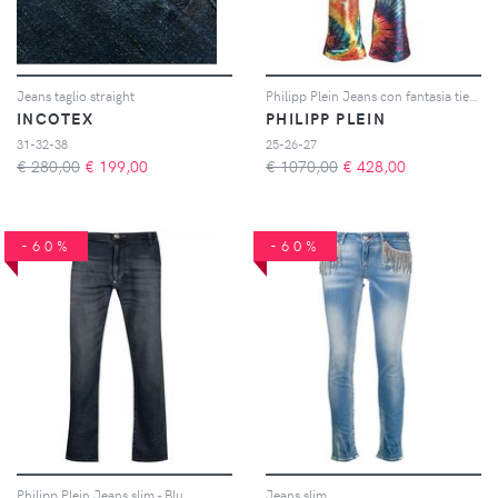
Jeans taglio straight
Philipp Plein Jeans con fantasia tie dye - Blu
INCOTEX
PHILIPP PLEIN
31-32-38
25-26-27
€ 280,00
€
199,00
€ 1070,00
€
428,00
-60%
-60%
Philipp Plein Jeans slim - Blu
Jeans slim