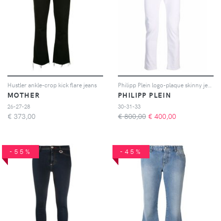
Hustler ankle-crop kick flare jeans
Philipp Plein logo-plaque skinny jeans - Bianco
MOTHER
PHILIPP PLEIN
26-27-28
30-31-33
€
373,00
€ 800,00
€
400,00
-55%
-45%