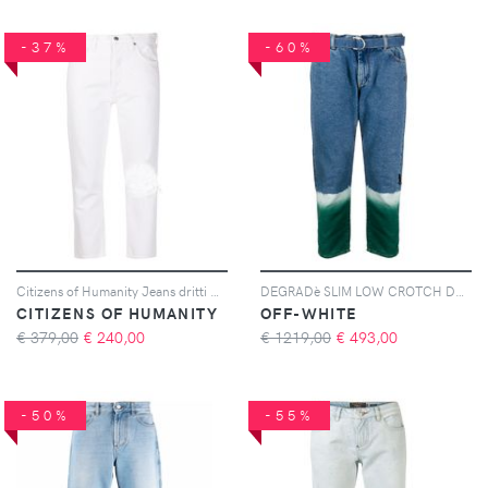
-37%
-60%
Citizens of Humanity Jeans dritti Charlotte - Bianco
DEGRADè SLIM LOW CROTCH DARK BLUE GREEN
CITIZENS OF HUMANITY
OFF-WHITE
€ 379,00
€
240,00
€ 1219,00
€
493,00
-50%
-55%