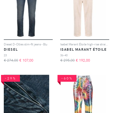
Diesel D-Ollies slim-fit jeans - Blu
Isabel Marant Étoile high-rise straight-leg jeans - Toni neutri
DIESEL
ISABEL MARANT ÉTOILE
23
36-40
€ 274,00
€
107,00
€ 295,00
€
192,00
-29%
-60%