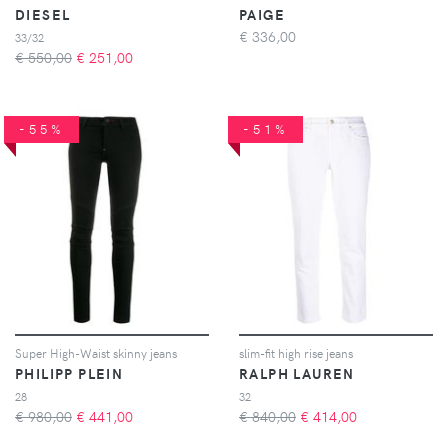
DIESEL
PAIGE
€
336,00
33/32
€ 550,00
€
251,00
-55%
-51%
Super High-Waist skinny jeans
slim-fit high rise jeans
PHILIPP PLEIN
RALPH LAUREN
28
32
€ 980,00
€
441,00
€ 840,00
€
414,00