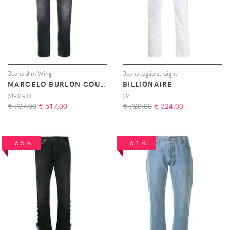
Jeans slim Wing
Jeans taglio straight
MARCELO BURLON COUNTY OF MILAN
BILLIONAIRE
31-32-33
29
€ 737,00
€
517,00
€ 720,00
€
324,00
-65%
-61%