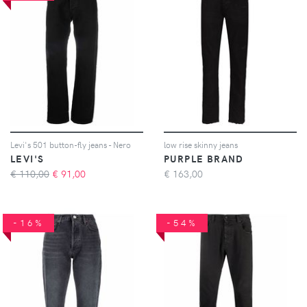
Levi's 501 button-fly jeans - Nero
low rise skinny jeans
LEVI'S
PURPLE BRAND
€ 110,00
€
91,00
€
163,00
-16%
-54%