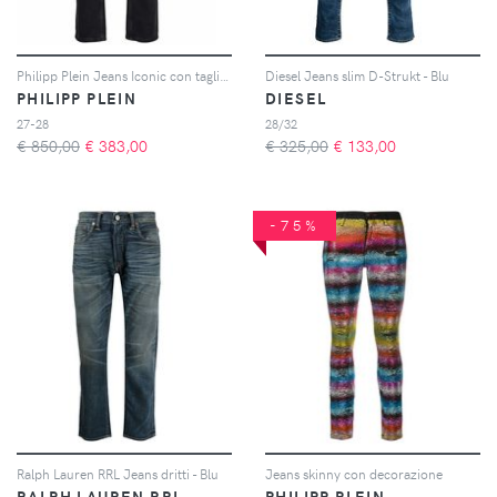
Philipp Plein Jeans Iconic con taglio a carota - Nero
Diesel Jeans slim D-Strukt - Blu
PHILIPP PLEIN
DIESEL
27-28
28/32
€ 850,00
€
383,00
€ 325,00
€
133,00
-75%
Ralph Lauren RRL Jeans dritti - Blu
Jeans skinny con decorazione
RALPH LAUREN RRL
PHILIPP PLEIN