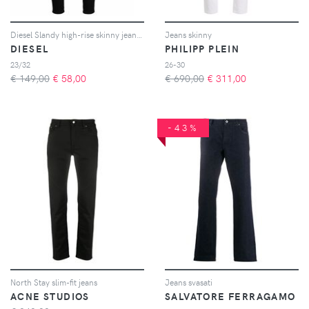
Diesel Slandy high-rise skinny jeans - Nero
Jeans skinny
DIESEL
PHILIPP PLEIN
23/32
26-30
€ 149,00
€
58,00
€ 690,00
€
311,00
-43%
North Stay slim-fit jeans
Jeans svasati
ACNE STUDIOS
SALVATORE FERRAGAMO