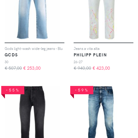
Gcds light-wash wide-leg jeans - Blu
Jeans a vita alta
GCDS
PHILIPP PLEIN
30
26-27
€ 507,00
€
253,00
€ 940,00
€
423,00
-55%
-59%