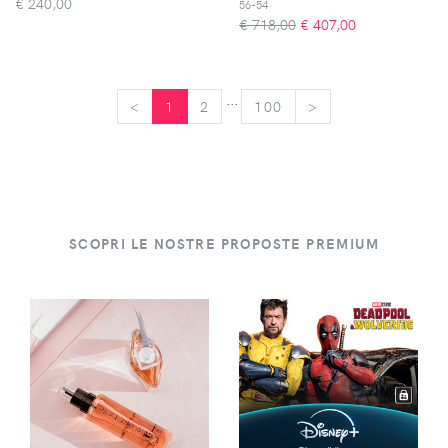
€
240,00
56-54
€ 718,00
€
407,00
...
<
<
1
2
100
>
>
SCOPRI LE NOSTRE PROPOSTE PREMIUM