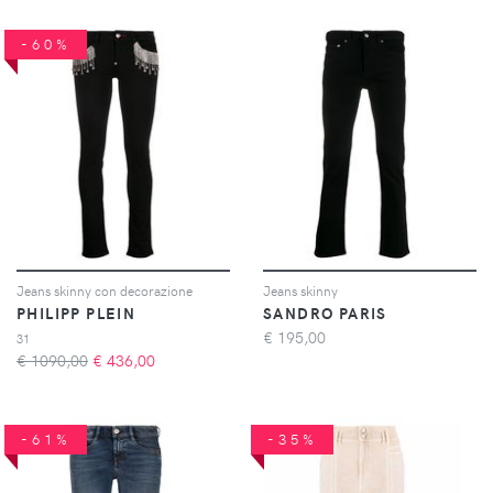
-60%
Jeans skinny con decorazione
Jeans skinny
PHILIPP PLEIN
SANDRO PARIS
€
195,00
31
€ 1090,00
€
436,00
-61%
-35%