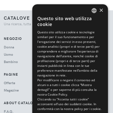
×
CATALOVE
Questo sito web utilizza
ENGLISH
cookie
Una ricerca, tutta la moda.
ITALIAN
Questo sito utilizza cookie e tecnologie
similari per il suo funzionamento e per
NEGOZIO
l’erogazione dei servizi in esso presenti,
cookie analitici (propri e di terze parti) per
Donna
comprendere e migliorare l’esperienza di
Uomo
navigazione dell’utente, nonché cookie di
profilazione (propri e di terze parti) per
Bambino
inviarti pubblicità in linea con le tue
preferenze manifestate nell’ambito della
PAGINE
navigazione in rete.
Per modificare o negare il consenso ad
Offerte
alcuni o a tutti i cookie clicca “Mostra
dettagli” o per saperne di più consulta la
Magazine
nostra Cookie Policy.
Cliccando su “Accetta tutti i cookie”
ABOUT CATALOVE
acconsenti all’uso dei suddetti cookie.
In
conformità con la nostra policy per i cookie.
F.A.Q.