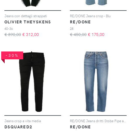
Jeans con dettagli strappati
RE/DONE Jeans crop - Blu
OLIVIER THEYSKENS
RE/DONE
40-36
28
€ 890,00
€
312,00
€ 450,00
€
175,00
-30%
Jeans crop a vita media
RE/DONE Jeans dritti Stobe Pipe a vita alta - Blu
DSQUARED2
RE/DONE