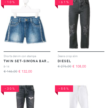
-10%
-61%
Shorts denim con stampa
Jeans crop slim
TWIN SET-SIMONA BARBIERI
DIESEL
€ 276,00
€
108,00
8-14
€ 146,00
€
132,00
-30%
-55%