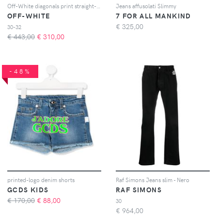
Off-White diagonals print straight-leg jeans - Nero
Jeans affusolati Slimmy
OFF-WHITE
7 FOR ALL MANKIND
€
325,00
30-32
€ 443,00
€
310,00
-48%
printed-logo denim shorts
Raf Simons Jeans slim - Nero
GCDS KIDS
RAF SIMONS
€ 170,00
€
88,00
30
€
964,00