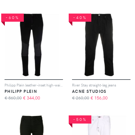
-60%
-40%
Philipp Plein leather-inset high-waist skinny jeans - Nero
River Stay straight-leg jeans
PHILIPP PLEIN
ACNE STUDIOS
€ 860,00
€
344,00
€ 260,00
€
156,00
-50%