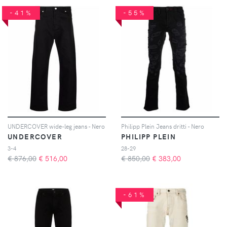
-41%
-55%
UNDERCOVER wide-leg jeans - Nero
Philipp Plein Jeans dritti - Nero
UNDERCOVER
PHILIPP PLEIN
3-4
28-29
€ 876,00
€
516,00
€ 850,00
€
383,00
-61%