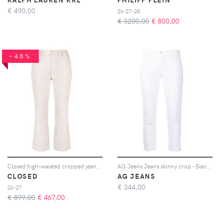
€
490,00
26-27-28
€ 3200,00
€
800,00
-48%
Closed high-waisted cropped jeans - Toni neutri
AG Jeans Jeans skinny crop - Bianco
CLOSED
AG JEANS
€
344,00
26-27
€ 899,00
€
467,00