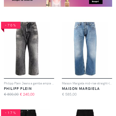
-70%
Philipp Plein Jeans a gamba ampia Iconic Plein - Grigio
Maison Margiela mid-rise straight-leg jeans - Blu
PHILIPP PLEIN
MAISON MARGIELA
€ 800,00
€
240,00
€
585,00
-17%