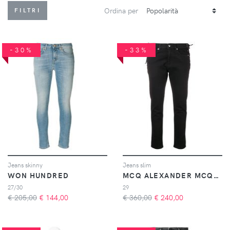
Ordina per
FILTRI
-30%
-33%
Jeans skinny
Jeans slim
WON HUNDRED
MCQ ALEXANDER MCQUEEN
27/30
29
€ 205,00
€
144,00
€ 360,00
€
240,00