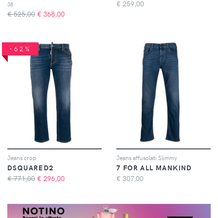
€
259,00
38
€ 525,00
€
368,00
-62%
Jeans crop
Jeans affusolati Slimmy
DSQUARED2
7 FOR ALL MANKIND
€ 771,00
€
296,00
€
307,00