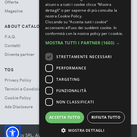
Offerte
alcuni o a tutti i cookie clicca “Mostra
dettagli” o per saperne di più consulta la
Magazine
nostra Cookie Policy.
Cliccando su “Accetta tutti i cookie”
ABOUT CATALOVE
acconsenti all’uso dei suddetti cookie.
In
conformità con la nostra policy per i cookie.
F.A.Q.
MOSTRA TUTTI I PARTNER
(1603) →
Contatti
Diventa partner
STRETTAMENTE NECESSARI
PERFORMANCE
TOS
TARGETING
Privacy Policy
Termini e Condizioni
FUNZIONALITÀ
Cookie Policy
NON CLASSIFICATI
Ads Disclosure
ACCETTA TUTTO
RIFIUTA TUTTO
MOSTRA DETTAGLI
© Booncy SRL, All rights reserved. - VAT 06534300485