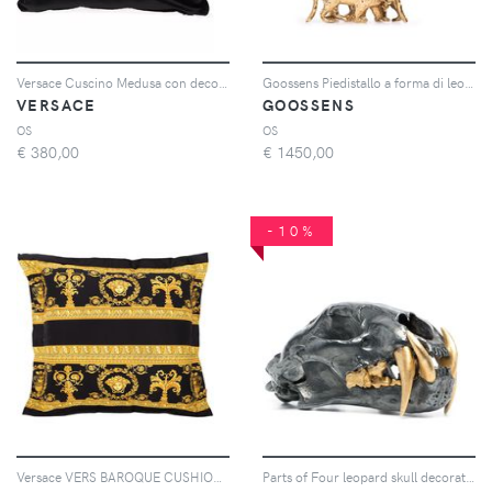
Versace Cuscino Medusa con decorazione - Nero
Goossens Piedistallo a forma di leone grande - Oro
VERSACE
GOOSSENS
OS
OS
€
380,00
€
1450,00
-10%
Versace VERS BAROQUE CUSHION - Oro
Parts of Four leopard skull decorative object - Argento