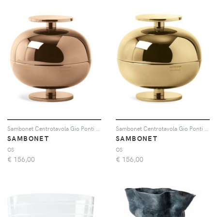
Sambonet Centrotavola Gio Ponti luxury - Marrone
Sambonet Centrotavola Gio Ponti piccolo - Oro
SAMBONET
SAMBONET
OS
OS
€
156,00
€
156,00