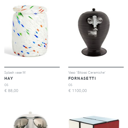
Splash vase M
Vaso 'Bitossi Ceramiche'
HAY
FORNASETTI
OS
OS
€
88,00
€
1100,00