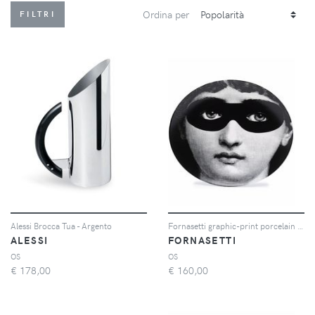
Ordina per
FILTRI
Alessi Brocca Tua - Argento
Fornasetti graphic-print porcelain wall plate - Nero
ALESSI
FORNASETTI
OS
OS
€
178,00
€
160,00