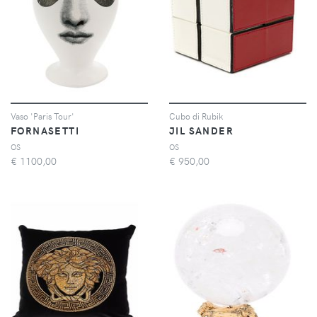
Vaso 'Paris Tour'
Cubo di Rubik
FORNASETTI
JIL SANDER
OS
OS
€
1100,00
€
950,00