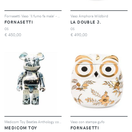
Fornasetti Vaso 'Il fumo fa male' - Bianco
Vaso Amphora Wildbird
FORNASETTI
LA DOUBLE J.
OS
OS
€
450,00
€
490,00
Medicom Toy Beatles Anthology collectible - Grigio
Vaso con stampa gufo
MEDICOM TOY
FORNASETTI