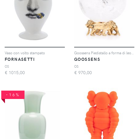
Vaso con volto stampato
Goossens Piedistallo a forma di leone piccolo - Oro
FORNASETTI
GOOSSENS
OS
OS
€
1015,00
€
970,00
-16%