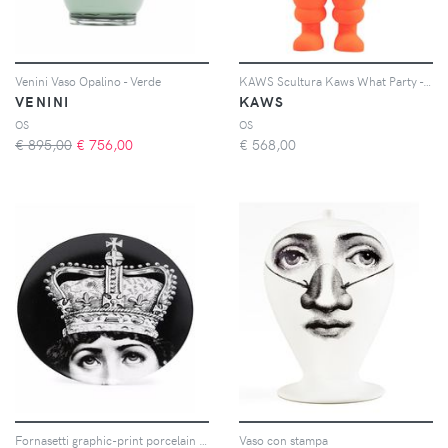
Venini Vaso Opalino - Verde
KAWS Scultura Kaws What Party - Arancione
VENINI
KAWS
OS
OS
€ 895,00
€
756,00
€
568,00
Fornasetti graphic-print porcelain wall plate - Nero
Vaso con stampa