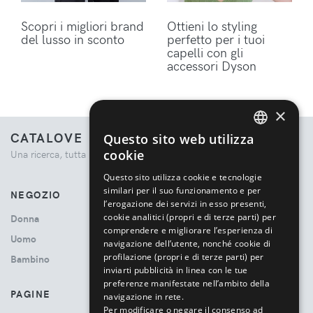
Scopri i migliori brand
Ottieni lo styling
del lusso in sconto
perfetto per i tuoi
capelli con gli
accessori Dyson
×
CATALOVE
Questo sito web utilizza
ENGLISH
cookie
Una ricerca, tutta la moda.
ITALIAN
Questo sito utilizza cookie e tecnologie
similari per il suo funzionamento e per
NEGOZIO
l’erogazione dei servizi in esso presenti,
cookie analitici (propri e di terze parti) per
Donna
comprendere e migliorare l’esperienza di
Uomo
navigazione dell’utente, nonché cookie di
profilazione (propri e di terze parti) per
Bambino
inviarti pubblicità in linea con le tue
preferenze manifestate nell’ambito della
PAGINE
navigazione in rete.
Per modificare o negare il consenso ad