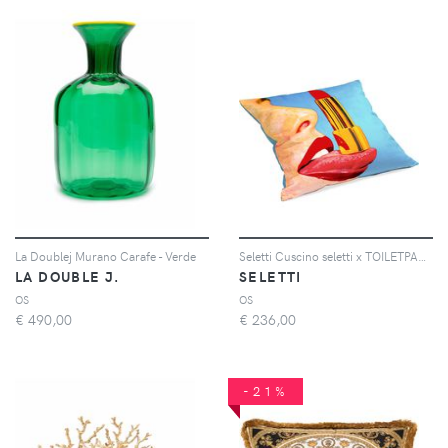
La Doublej Murano Carafe - Verde
Seletti Cuscino seletti x TOILETPAPER - Blu
LA DOUBLE J.
SELETTI
OS
OS
€
490,00
€
236,00
-21%