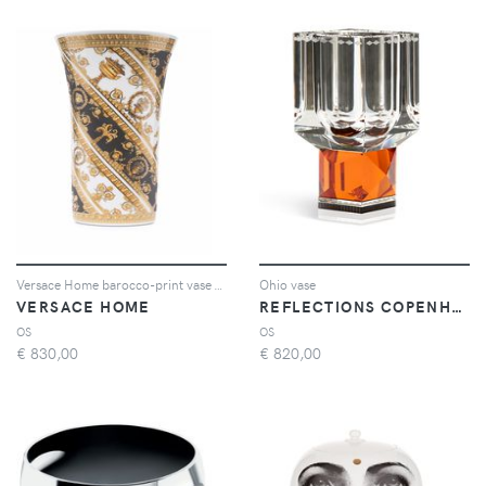
Versace Home barocco-print vase - Oro
Ohio vase
VERSACE HOME
REFLECTIONS COPENHAGEN
OS
OS
€
830,00
€
820,00