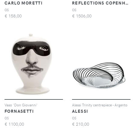
CARLO MORETTI
REFLECTIONS COPENHAGEN
OS
OS
€
158,00
€
1506,00
Vaso 'Don Giovanni'
Alessi Trinity centrepiece - Argento
FORNASETTI
ALESSI
OS
OS
€
1100,00
€
210,00