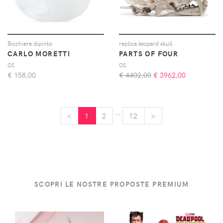
Bicchiere dipinto
replica leopard skull
CARLO MORETTI
PARTS OF FOUR
OS
OS
€
158,00
€ 4402,00
€
3962,00
...
<
<
1
2
12
>
>
SCOPRI LE NOSTRE PROPOSTE PREMIUM