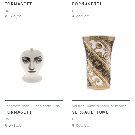
FORNASETTI
FORNASETTI
OS
OS
€
160,00
€
900,00
Fornasetti Vaso 'Buona notte' - Bianco
Versace Home Barocco-print vase - Oro
FORNASETTI
VERSACE HOME
OS
OS
€
391,00
€
800,00