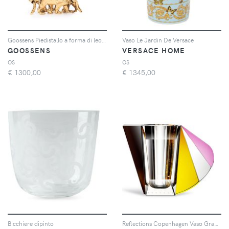
Goossens Piedistallo a forma di leone medio - Oro
Vaso Le Jardin De Versace
GOOSSENS
VERSACE HOME
OS
OS
€
1300,00
€
1345,00
Bicchiere dipinto
Reflections Copenhagen Vaso Grand Manhattan - Multicolore