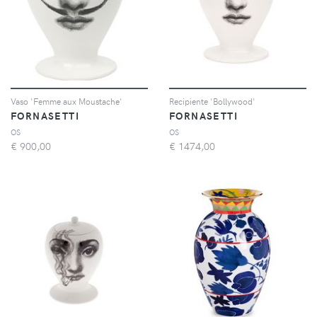
Vaso 'Femme aux Moustache'
Recipiente 'Bollywood'
FORNASETTI
FORNASETTI
OS
OS
€
900,00
€
1474,00