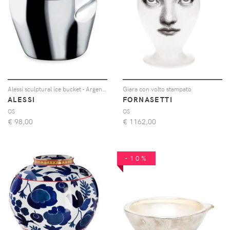
Alessi sculptural ice bucket - Argento
Giara con volto stampato
ALESSI
FORNASETTI
OS
OS
€
98,00
€
1162,00
-10%