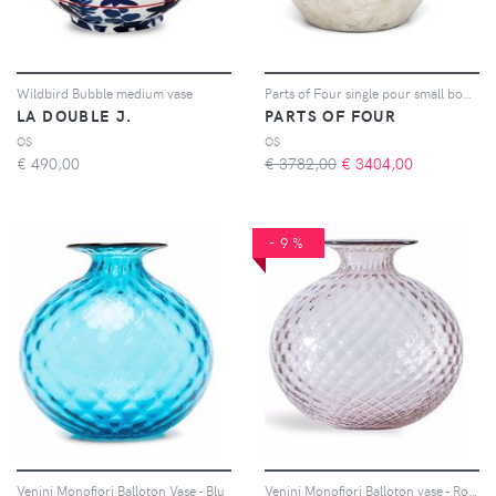
Wildbird Bubble medium vase
Parts of Four single pour small bowl - Oro
LA DOUBLE J.
PARTS OF FOUR
OS
OS
€
490,00
€ 3782,00
€
3404,00
-9%
Venini Monofiori Balloton Vase - Blu
Venini Monofiori Balloton vase - Rosa