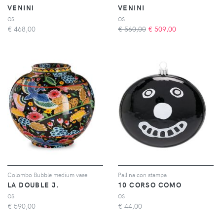
VENINI
VENINI
OS
OS
€
468,00
€ 560,00
€
509,00
Colombo Bubble medium vase
Pallina con stampa
LA DOUBLE J.
10 CORSO COMO
OS
OS
€
590,00
€
44,00