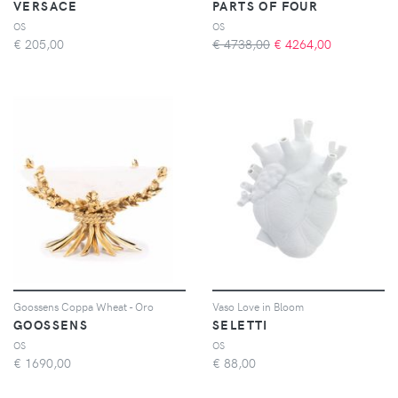
VERSACE
PARTS OF FOUR
OS
OS
€
205,00
€ 4738,00
€
4264,00
Goossens Coppa Wheat - Oro
Vaso Love in Bloom
GOOSSENS
SELETTI
OS
OS
€
1690,00
€
88,00