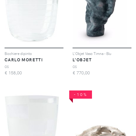
Bicchiere dipinto
L'Objet Vaso Timna - Blu
CARLO MORETTI
L’OBJET
OS
OS
€
158,00
€
770,00
-10%