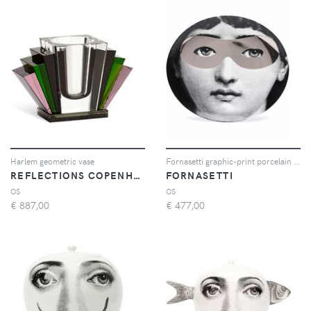
Harlem geometric vase
Fornasetti graphic-print porcelain wall plate - Nero
REFLECTIONS COPENHAGEN
FORNASETTI
OS
OS
€
887,00
€
477,00