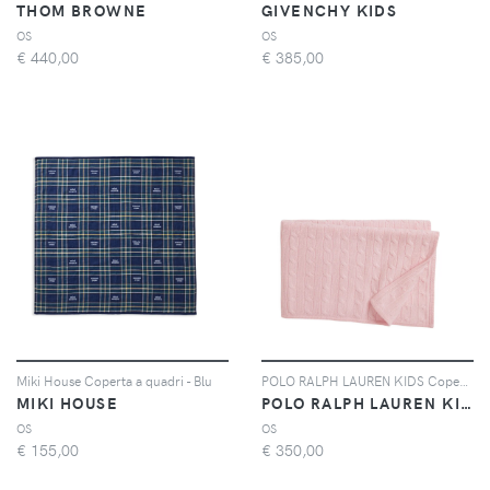
THOM BROWNE
GIVENCHY KIDS
OS
OS
€
440,00
€
385,00
Miki House Coperta a quadri - Blu
POLO RALPH LAUREN KIDS Coperta a trecce in cashmere - Rosa
MIKI HOUSE
POLO RALPH LAUREN KIDS
OS
OS
€
155,00
€
350,00