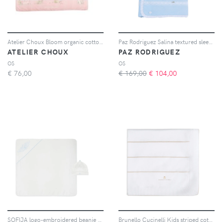
Atelier Choux Bloom organic cotton blanket - Rosa
Paz Rodriguez Salina textured sleep bag - Blu
ATELIER CHOUX
PAZ RODRIGUEZ
OS
OS
€
76,00
€ 169,00
€
104,00
SOFIJA logo-embroidered beanie hat and blanket set - Bianco
Brunello Cucinelli Kids striped cotton lightweight knit Baby Bernie blanket - Bianco