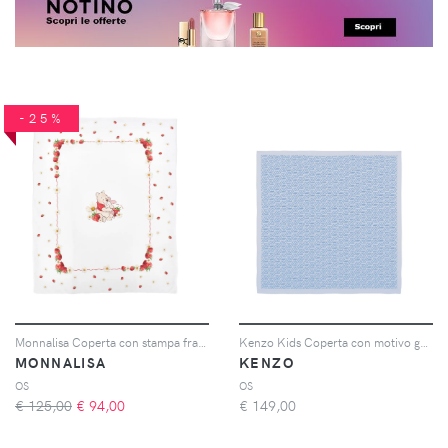
-25%
Monnalisa Coperta con stampa fragola - Bianco
Kenzo Kids Coperta con motivo geometrico - Blu
MONNALISA
KENZO
OS
OS
€ 125,00
€
94,00
€
149,00