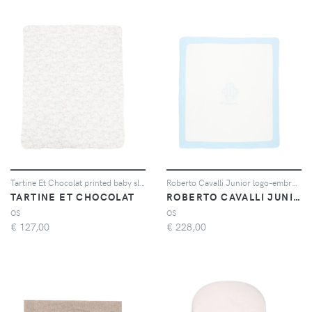
Tartine Et Chocolat printed baby sleep bag - Bianco
Roberto Cavalli Junior logo-embroidered contrast-border blanket - Bianco
TARTINE ET CHOCOLAT
ROBERTO CAVALLI JUNIOR
OS
OS
€
127,00
€
228,00