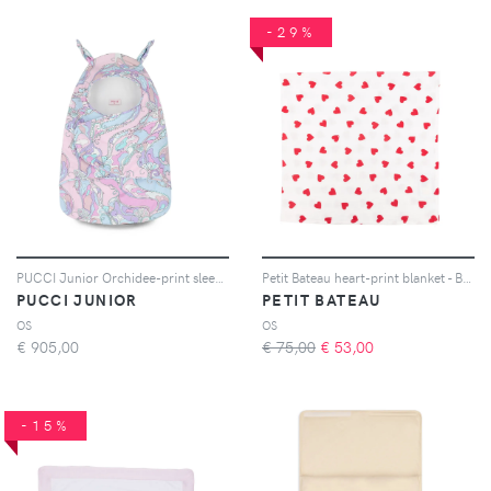
-29%
PUCCI Junior Orchidee-print sleep bag - Rosa
Petit Bateau heart-print blanket - Bianco
PUCCI JUNIOR
PETIT BATEAU
OS
OS
€
905,00
€ 75,00
€
53,00
-15%