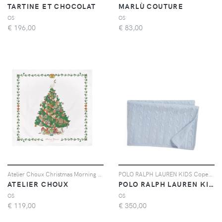
TARTINE ET CHOCOLAT
MARLÙ COUTURE
OS
OS
€
196,00
€
83,00
Atelier Choux Christmas Morning print blanket - Bianco
POLO RALPH LAUREN KIDS Coperta a trecce in cashmere - Blu
ATELIER CHOUX
POLO RALPH LAUREN KIDS
OS
OS
€
119,00
€
350,00