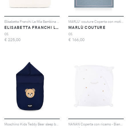
Elisabetta Franchi La Mia Bambina merino wool blanket - Toni neutri
MARLU' couture Coperta con motivo orso - Verde
ELISABETTA FRANCHI LA MIA BAMBINA
MARLÙ COUTURE
OS
OS
€
225,00
€
166,00
Moschino Kids Teddy Bear sleep bag - Blu
NANAN Coperta con ricamo - Bianco