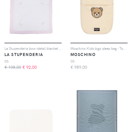
La Stupenderia bow-detail blanket - Bianco
Moschino Kids logo sleep bag - Toni neutri
LA STUPENDERIA
MOSCHINO
OS
OS
€ 108,00
€
92,00
€
989,00