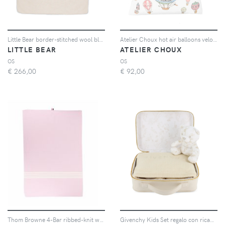
Little Bear border-stitched wool blanket - Toni neutri
Atelier Choux hot air balloons velour cushion - Bianco
LITTLE BEAR
ATELIER CHOUX
OS
OS
€
266,00
€
92,00
Thom Browne 4-Bar ribbed-knit wool blanket - Rosa
Givenchy Kids Set regalo con ricamo Teddy Bear - Toni neutri