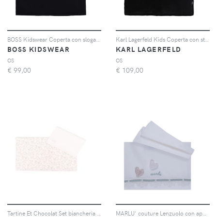
BOSS Kidswear Coperta con slogan - Grigio
Karl Lagerfeld Kids Coperta con stampa - Nero
BOSS KIDSWEAR
KARL LAGERFELD
OS
OS
€
99,00
€
109,00
Tartine Et Chocolat Set biancheria da letto a fiori - Toni neutri
MARLU' couture Lenzuolo con applicazione - Bianco