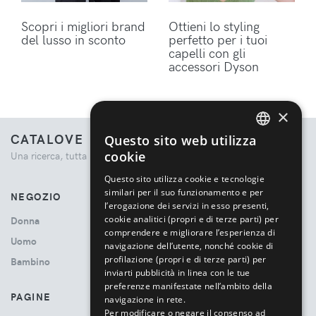
Scopri i migliori brand
Ottieni lo styling
del lusso in sconto
perfetto per i tuoi
capelli con gli
accessori Dyson
×
CATALOVE
Questo sito web utilizza
ENGLISH
cookie
Una ricerca, tutta la moda.
ITALIAN
Questo sito utilizza cookie e tecnologie
similari per il suo funzionamento e per
NEGOZIO
l’erogazione dei servizi in esso presenti,
cookie analitici (propri e di terze parti) per
Donna
comprendere e migliorare l’esperienza di
Uomo
navigazione dell’utente, nonché cookie di
profilazione (propri e di terze parti) per
Bambino
inviarti pubblicità in linea con le tue
preferenze manifestate nell’ambito della
PAGINE
navigazione in rete.
Per modificare o negare il consenso ad