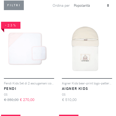
Ordina per
FILTRI
-23%
Fendi Kids Set di 2 asciugamani con bordo a contrasto - Bianco
Aigner Kids bear-print logo-patterned sleep bag - Bianco
FENDI
AIGNER KIDS
OS
OS
€ 350,00
€
270,00
€
510,00