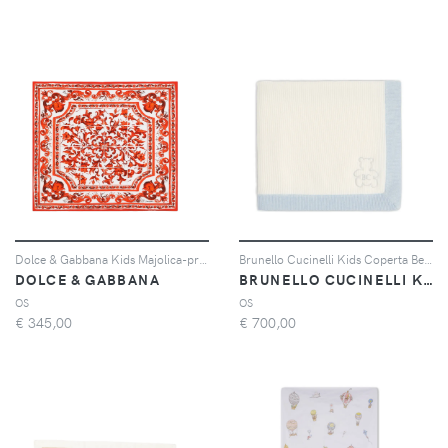
Dolce & Gabbana Kids Majolica-print cotton blanket - Bianco
Brunello Cucinelli Kids Coperta Bernie in cashmere - Toni neutri
DOLCE & GABBANA
BRUNELLO CUCINELLI KIDS
OS
OS
€
345,00
€
700,00