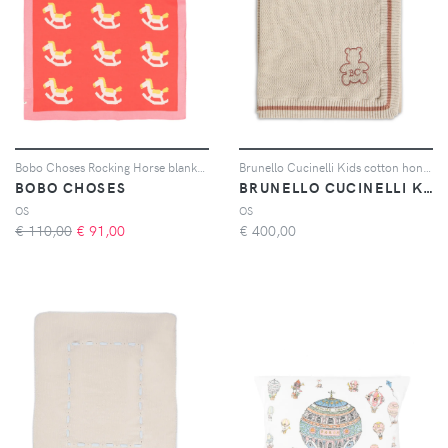
Bobo Choses Rocking Horse blanket - Rosa
Brunello Cucinelli Kids cotton honeycomb stitch knit Baby Bernie blanket with embroidery - Toni neutri
BOBO CHOSES
BRUNELLO CUCINELLI KIDS
OS
OS
€ 110,00
€
91,00
€
400,00