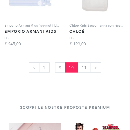
Emporio Armani Kids fish-motif blanket - Blu
Chloé Kids Sacco nanna con ricamo - Bianco
EMPORIO ARMANI KIDS
CHLOÉ
OS
OS
€
245,00
€
199,00
...
<
<
1
9
10
11
>
>
SCOPRI LE NOSTRE PROPOSTE PREMIUM