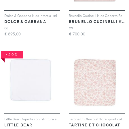
Dolce & Gabbana Kids intarsia-knit logo square-shape blanket - Toni neutri
Brunello Cucinelli Kids Coperta Bernie - Bianco
DOLCE & GABBANA
BRUNELLO CUCINELLI KIDS
OS
OS
€
895,00
€
700,00
-20%
Little Bear Coperta con rifinitura a contrasto - Bianco
Tartine Et Chocolat floral-print cotton blanket - Rosa
LITTLE BEAR
TARTINE ET CHOCOLAT