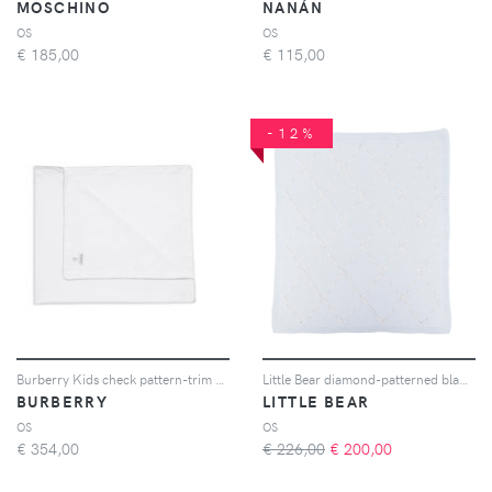
MOSCHINO
NANÁN
OS
OS
€
185,00
€
115,00
-12%
Burberry Kids check pattern-trim cotton blanket - Bianco
Little Bear diamond-patterned blanket - Blu
BURBERRY
LITTLE BEAR
OS
OS
€
354,00
€ 226,00
€
200,00