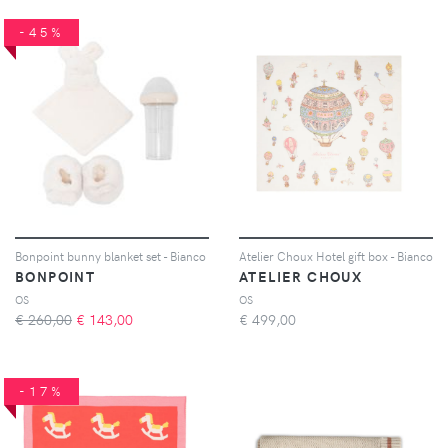
-45%
Bonpoint bunny blanket set - Bianco
Atelier Choux Hotel gift box - Bianco
BONPOINT
ATELIER CHOUX
OS
OS
€ 260,00
€
143,00
€
499,00
-17%