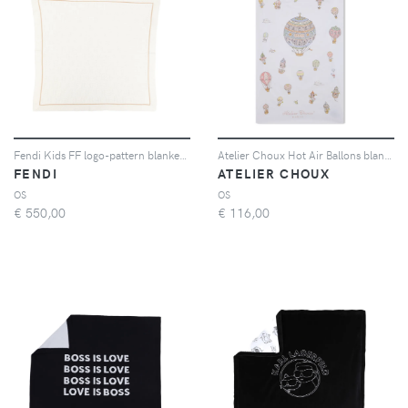
Fendi Kids FF logo-pattern blanket - Toni neutri
Atelier Choux Hot Air Ballons blanket - Bianco
FENDI
ATELIER CHOUX
OS
OS
€
550,00
€
116,00