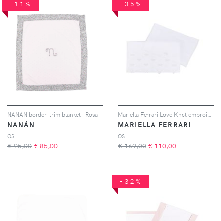
-11%
-35%
NANAN border-trim blanket - Rosa
Mariella Ferrari Love Knot embroidered cotton sheet - Bianco
NANÁN
MARIELLA FERRARI
OS
OS
€ 95,00
€
85,00
€ 169,00
€
110,00
-32%