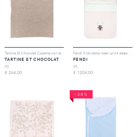
Tartine Et Chocolat Coperta con stampa - Toni neutri
Fendi Kids teddy bear-print sleep bag - Rosa
TARTINE ET CHOCOLAT
FENDI
OS
OS
€
264,00
€
1204,00
-38%