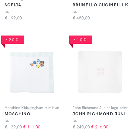
SOFIJA
BRUNELLO CUCINELLI KIDS
OS
OS
€
199,00
€
480,00
-20%
-10%
Moschino Kids gingham-trim blanket - Bianco
John Richmond Junior logo-print piped-trim blanket - Bianco
MOSCHINO
JOHN RICHMOND JUNIOR
OS
OS
€ 139,00
€
111,00
€ 240,00
€
216,00