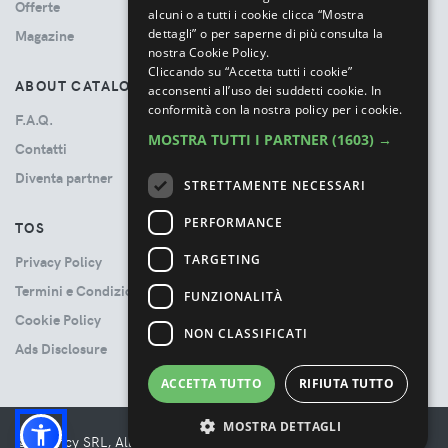
Offerte
alcuni o a tutti i cookie clicca “Mostra
dettagli” o per saperne di più consulta la
Magazine
nostra Cookie Policy.
Cliccando su “Accetta tutti i cookie”
ABOUT CATALOVE
acconsenti all’uso dei suddetti cookie.
In
conformità con la nostra policy per i cookie.
F.A.Q.
MOSTRA TUTTI I PARTNER
(1603) →
Contatti
Diventa partner
STRETTAMENTE NECESSARI
PERFORMANCE
TOS
TARGETING
Privacy Policy
Termini e Condizioni
FUNZIONALITÀ
Cookie Policy
NON CLASSIFICATI
Ads Disclosure
ACCETTA TUTTO
RIFIUTA TUTTO
MOSTRA DETTAGLI
© Booncy SRL, All rights reserved. - VAT 06534300485