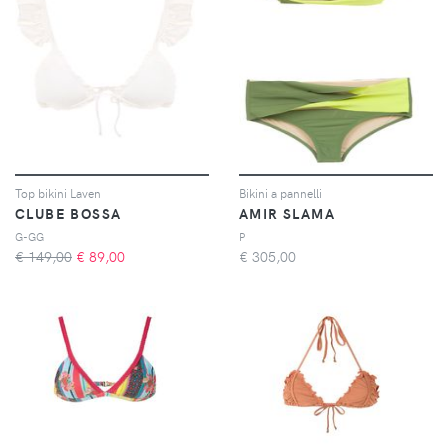
Top bikini Laven
Bikini a pannelli
CLUBE BOSSA
AMIR SLAMA
G-GG
P
€ 149,00
€
89,00
€
305,00