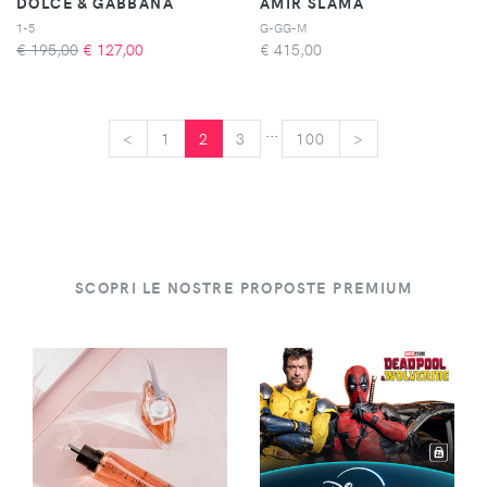
DOLCE & GABBANA
AMIR SLAMA
1-5
G-GG-M
€ 195,00
€
127,00
€
415,00
...
<
<
1
2
3
100
>
>
SCOPRI LE NOSTRE PROPOSTE PREMIUM