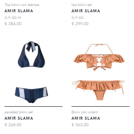
Top bikini con stampa
lips bikini set
AMIR SLAMA
AMIR SLAMA
G-P-GG-M
G-P-GG
€
384,00
€
299,00
panelled bikini set
Bikini con volant
AMIR SLAMA
AMIR SLAMA
€
268,00
€
363,00