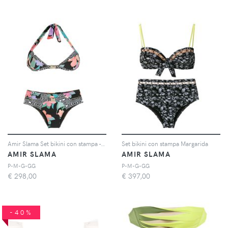
Amir Slama Set bikini con stampa - Nero
Set bikini con stampa Margarida
AMIR SLAMA
AMIR SLAMA
P-M-G-GG
P-M-G-GG
€
298,00
€
397,00
-40%