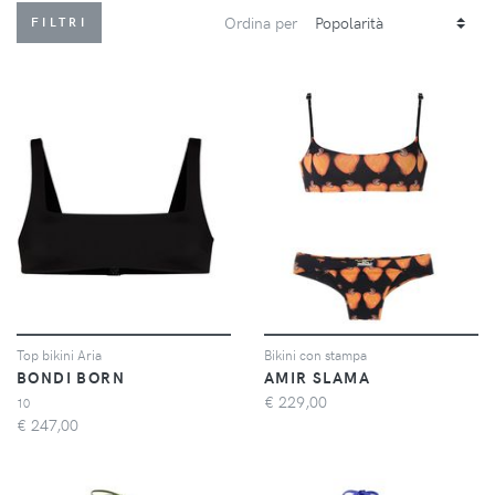
Ordina per
FILTRI
Top bikini Aria
Bikini con stampa
BONDI BORN
AMIR SLAMA
€
229,00
10
€
247,00