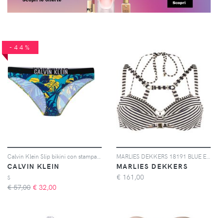
-44%
Calvin Klein Slip bikini con stampa - Blu
MARLIES DEKKERS 18191 BLUE ECRU Synthetic->Polyamide
CALVIN KLEIN
MARLIES DEKKERS
€
161,00
S
€ 57,00
€
32,00