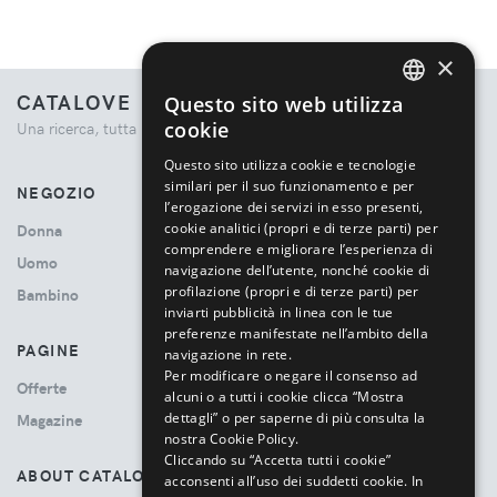
×
CATALOVE
Questo sito web utilizza
ENGLISH
cookie
Una ricerca, tutta la moda.
ITALIAN
Questo sito utilizza cookie e tecnologie
similari per il suo funzionamento e per
NEGOZIO
l’erogazione dei servizi in esso presenti,
cookie analitici (propri e di terze parti) per
Donna
comprendere e migliorare l’esperienza di
Uomo
navigazione dell’utente, nonché cookie di
profilazione (propri e di terze parti) per
Bambino
inviarti pubblicità in linea con le tue
preferenze manifestate nell’ambito della
PAGINE
navigazione in rete.
Per modificare o negare il consenso ad
Offerte
alcuni o a tutti i cookie clicca “Mostra
dettagli” o per saperne di più consulta la
Magazine
nostra Cookie Policy.
Cliccando su “Accetta tutti i cookie”
ABOUT CATALOVE
acconsenti all’uso dei suddetti cookie.
In