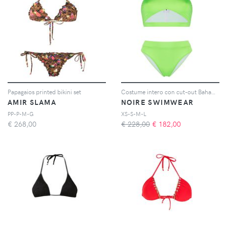
Papagaios printed bikini set
Costume intero con cut-out Bahamas
AMIR SLAMA
NOIRE SWIMWEAR
PP-P-M-G
XS-S-M-L
€
268,00
€ 228,00
€
182,00