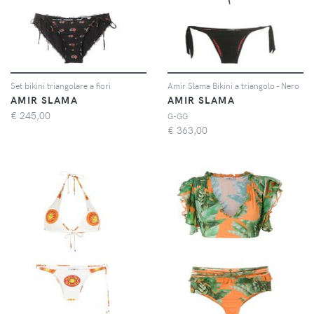
Set bikini triangolare a fiori
Amir Slama Bikini a triangolo - Nero
AMIR SLAMA
AMIR SLAMA
€
245,00
G-GG
€
363,00