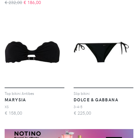
€ 232,00
€
186,00
Top bikini Antibes
Slip bikini
MARYSIA
DOLCE & GABBANA
XS
3-4-5
€
158,00
€
225,00