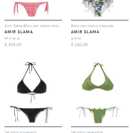
Amir Slama Bikini con motivo chevron - Rosa
Bikini con motivo tropicale
AMIR SLAMA
AMIR SLAMA
PP-P-M-G
G-P-M
€
454,00
€
242,00
Set bikini a triangolo
Set bikini reversibile