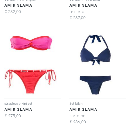
AMIR SLAMA
AMIR SLAMA
€
232,00
PP-P-M-G
€
237,00
strapless bikini set
Set bikini
AMIR SLAMA
AMIR SLAMA
€
275,00
P-M-G-GG
€
236,00