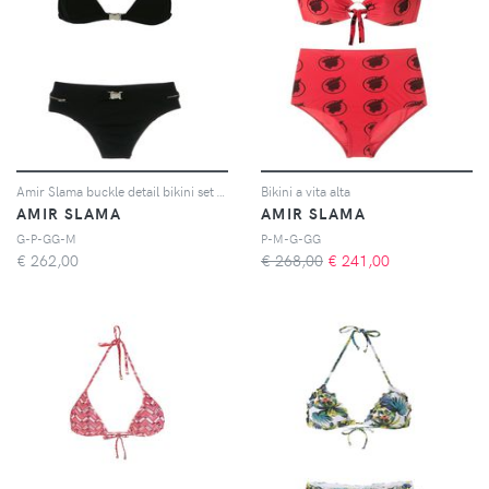
Amir Slama buckle detail bikini set - Nero
Bikini a vita alta
AMIR SLAMA
AMIR SLAMA
G-P-GG-M
P-M-G-GG
€
262,00
€ 268,00
€
241,00