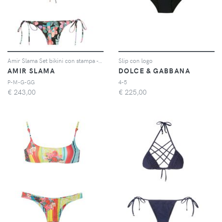
Amir Slama Set bikini con stampa - Nero
Slip con logo
AMIR SLAMA
DOLCE & GABBANA
P-M-G-GG
4-5
€
243,00
€
225,00