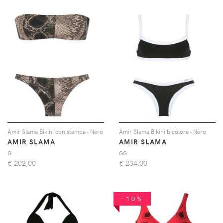
Amir Slama Bikini con stampa - Nero
Amir Slama Bikini bicolore - Nero
AMIR SLAMA
AMIR SLAMA
G
GG
€
202,00
€
234,00
-10%