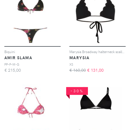
Biquini
Marysia Broadway halterneck scallop top - Nero
AMIR SLAMA
MARYSIA
PP-P-M-G
XS
€
215,00
€ 160,00
€
131,00
-30%