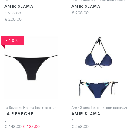
Biquini
Amir Slama Bikini con effetto sfumato - Giallo
AMIR SLAMA
AMIR SLAMA
€
298,00
P-M-G-GG
€
238,00
-10%
La Reveche Halima low-rise bikini bottoms - Nero
Amir Slama Set bikini con decorazione - Blu
LA REVECHE
AMIR SLAMA
L
P
€ 148,00
€
133,00
€
268,00