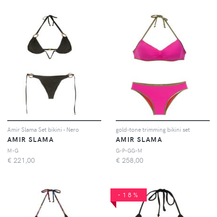
Amir Slama Set bikini - Nero
gold-tone trimming bikini set
AMIR SLAMA
AMIR SLAMA
M-G
G-P-GG-M
€
221,00
€
258,00
-18%