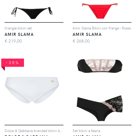
triangle bikini set
Amir Slama Bikini con frange - Rosso
AMIR SLAMA
AMIR SLAMA
€
219,00
€
268,00
-35%
Dolce & Gabbana branded bikini bottom - Bianco
Set bikini a fascia