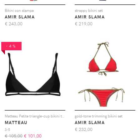
Bikini con stampa
strappy bikini set
AMIR SLAMA
AMIR SLAMA
€
243,00
€
219,00
-4%
Matteau Petite triangle-cup bikini top - Nero
gold-tone trimming bikini set
MATTEAU
AMIR SLAMA
€
232,00
3-5
€ 105,00
€
101,00