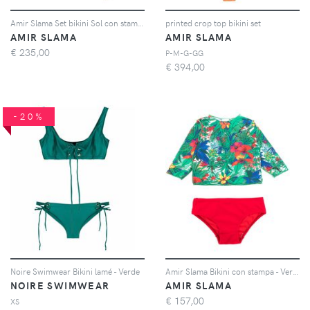
Amir Slama Set bikini Sol con stampa - Bianco
printed crop top bikini set
AMIR SLAMA
AMIR SLAMA
€
235,00
P-M-G-GG
€
394,00
-20%
Noire Swimwear Bikini lamé - Verde
Amir Slama Bikini con stampa - Verde
NOIRE SWIMWEAR
AMIR SLAMA
€
157,00
XS