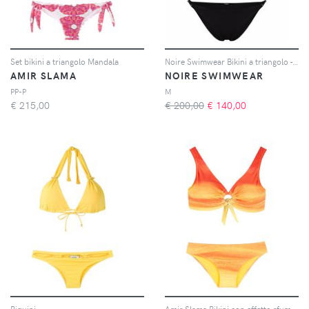
Set bikini a triangolo Mandala
Noire Swimwear Bikini a triangolo - Nero
AMIR SLAMA
NOIRE SWIMWEAR
PP-P
M
€
215,00
€ 200,00
€
140,00