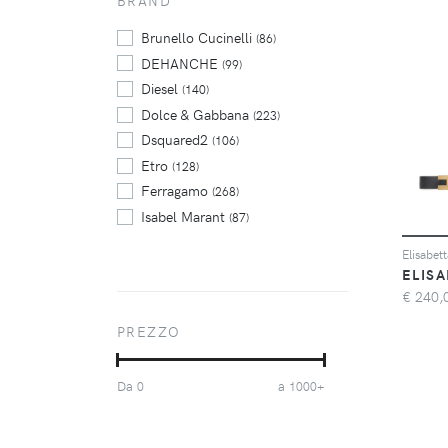
BRAND
Brunello Cucinelli
(86)
DEHANCHE
(99)
Diesel
(140)
Dolce & Gabbana
(223)
Dsquared2
(106)
Etro
(128)
Ferragamo
(268)
Isabel Marant
(87)
Karl Lagerfeld
(83)
Orciani
(185)
ELIS
Patrizia Pepe
(74)
€
240,
Philipp Plein
(75)
PREZZO
Pinko
(135)
Polo Ralph Lauren
(95)
Da
a
0
1000+
Prada
(145)
Tod's
(83)
Tom Ford
(159)