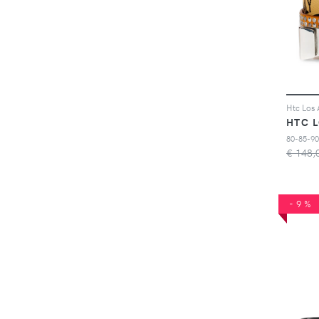
HTC 
80-85-90
€ 148,
-9%