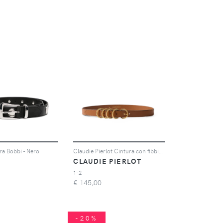
ra Bobbi - Nero
Claudie Pierlot Cintura con fibbia attorcigliata - Marrone
CLAUDIE PIERLOT
1-2
€
145,00
-20%