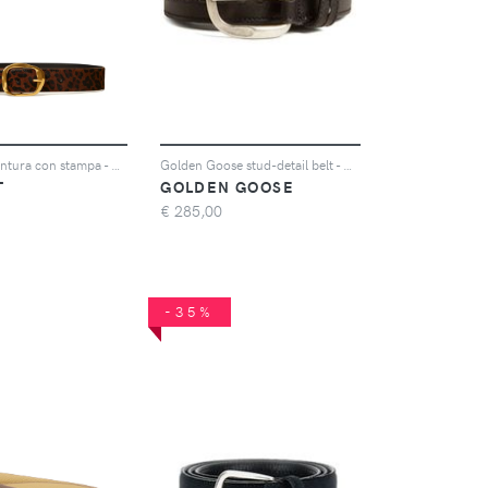
TWINSET Cintura con stampa - Marrone
Golden Goose stud-detail belt - Nero
T
GOLDEN GOOSE
€
285,00
-35%