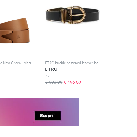
Tod's Cintura New Greca - Marrone
ETRO buckle-fastened leather belt - Nero
ETRO
75
€ 590,00
€
496,00