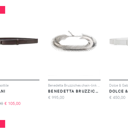
%
ottile
Benedetta Bruzziches chain-link detailing polished-finish belt - Argento
ANI
BENEDETTA BRUZZICHES
DOLCE 
€
995,00
€
450,00
00
€
105,00
%