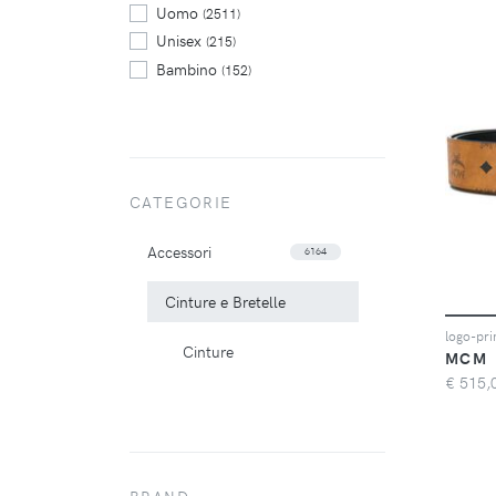
Uomo
(2511)
Unisex
(215)
Bambino
(152)
CATEGORIE
Accessori
6164
Cinture e Bretelle
logo-pri
Cinture
MCM
€
515,