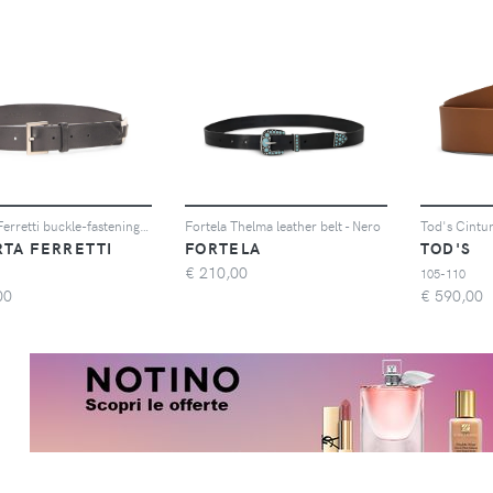
Alberta Ferretti buckle-fastening leather belt - Nero
Fortela Thelma leather belt - Nero
RTA FERRETTI
FORTELA
TOD'S
€
210,00
105-110
00
€
590,00