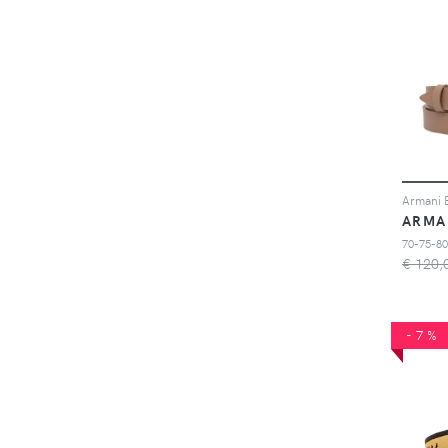
ARMA
70-75-80
€ 120,
-7%