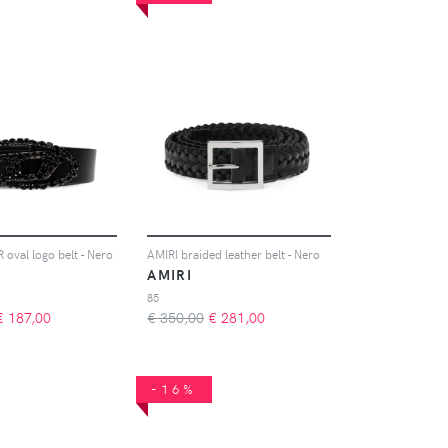
 oval logo belt - Nero
AMIRI braided leather belt - Nero
AMIRI
85
€
187,00
€ 350,00
€
281,00
-16%