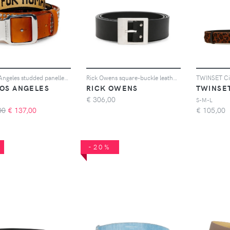
Htc Los Angeles studded panelled belt - Marrone
Rick Owens square-buckle leather belt - Nero
LOS ANGELES
RICK OWENS
TWINSE
€
306,00
S-M-L
00
€
137,00
€
105,00
-20%