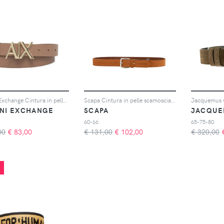
Armani Exchange Cintura in pelle con fibbia logo lAX - Marrone
Scapa Cintura in pelle scamosciata - Marrone
NI EXCHANGE
SCAPA
JACQUE
60-66
65-75-80
00
€
83,00
€ 131,00
€
102,00
€ 320,00