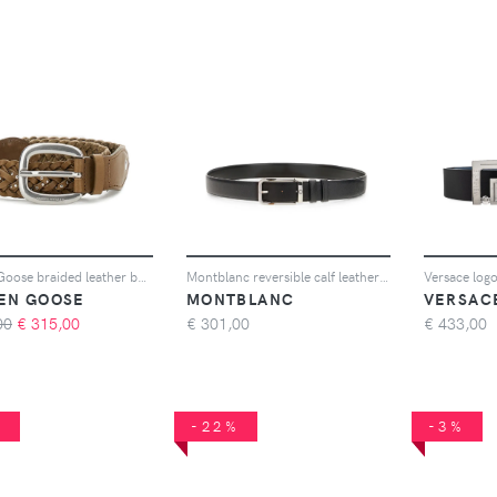
Golden Goose braided leather belt - Marrone
Montblanc reversible calf leather belt - Nero
EN GOOSE
MONTBLANC
VERSAC
00
€
315,00
€
301,00
€
433,00
%
-22%
-3%