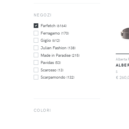
Valentino
(203)
Versace
NEGOZI
(89)
Victoria Beckham
(80)
Farfetch
(6164)
Ferragamo
(170)
Giglio
(612)
Julian Fashion
(138)
Made in Paradise
(215)
Pavidas
(53)
ALBE
Scarosso
(13)
S
Scarpamondo
€
260,
(132)
Sport85
(48)
Tufano Moda
(64)
Via Monte Shop
(10)
COLORI