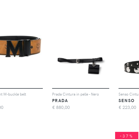
nt M-buckle belt
Prada Cintura in pelle - Nero
Senso Cintu
PRADA
SENSO
00
€
880,00
€
223,00
-37%