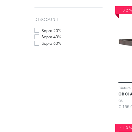
-32
DISCOUNT
Sopra 20%
Sopra 40%
Sopra 60%
Cintura s
ORCI
OS
€ 155,
-10