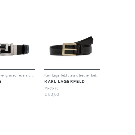
Versace logo-engraved reversible belt - Nero
Karl Lagerfeld classic leather belt - Nero
E
KARL LAGERFELD
75-85-95
€
80,00