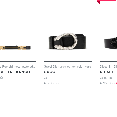
Elisabetta Franchi metal plate adjustable belt - Nero
Gucci Dionysus leather belt - Nero
Diesel B-1DR
ABETTA FRANCHI
GUCCI
DIESEL
00
75
75-80-85
€
750,00
€ 295,00