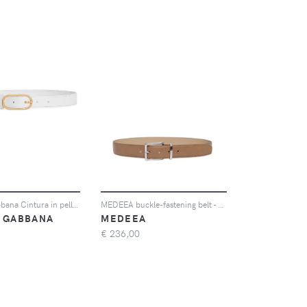
Dolce & Gabbana Cintura in pelle - Bianco
MEDEEA buckle-fastening belt - Toni neutri
& GABBANA
MEDEEA
€
236,00