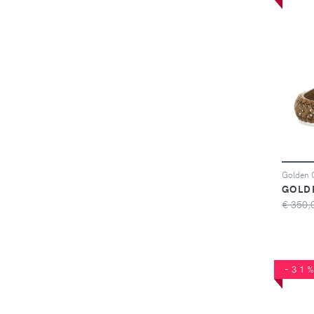
GOLD
€ 350,
-31