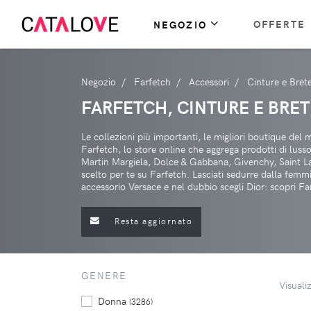
OFFERTE
NEGOZIO
Negozio
Farfetch
Accessori
Cinture e Brete
FARFETCH, CINTURE E BRET
Le collezioni più importanti, le migliori boutique del
Farfetch, lo store online che aggrega prodotti di lus
Martin Margiela, Dolce & Gabbana, Givenchy, Saint Lau
scelto per te su Farfetch. Lasciati sedurre dalla femm
accessorio Versace e nel dubbio scegli Dior: scopri Fa
Resta aggiornato
GENERE
Visuali
Donna
(3286)