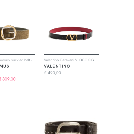
Jacquemus woven buckled belt - Verde
Valentino Garavani VLOGO SIGNATURE REVERSIBLE SHINY CALFSKIN BELT 30 MM - Nero
MUS
VALENTINO
€
490,00
€
309,00