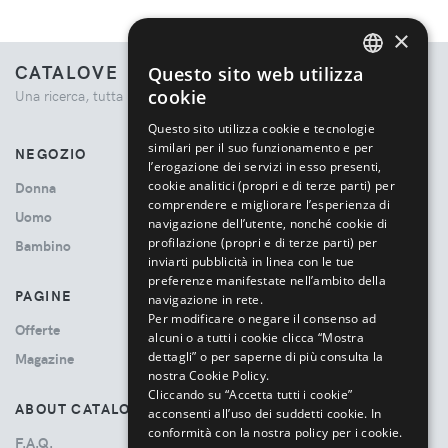
×
CATALOVE
Questo sito web utilizza
ENGLISH
cookie
Una ricerca, tutta la moda.
ITALIAN
Questo sito utilizza cookie e tecnologie
similari per il suo funzionamento e per
NEGOZIO
l’erogazione dei servizi in esso presenti,
cookie analitici (propri e di terze parti) per
Donna
comprendere e migliorare l’esperienza di
Uomo
navigazione dell’utente, nonché cookie di
profilazione (propri e di terze parti) per
Bambino
inviarti pubblicità in linea con le tue
preferenze manifestate nell’ambito della
PAGINE
navigazione in rete.
Per modificare o negare il consenso ad
Offerte
alcuni o a tutti i cookie clicca “Mostra
dettagli” o per saperne di più consulta la
Magazine
nostra Cookie Policy.
Cliccando su “Accetta tutti i cookie”
ABOUT CATALOVE
acconsenti all’uso dei suddetti cookie.
In
conformità con la nostra policy per i cookie.
F.A.Q.