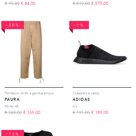
€ 99,00
€
84,00
€ 819,00
€
575,00
-35%
-1%
Pantaloni dritti a gamba ampia
Sneakers a calza
PAURA
ADIDAS
50-46-48
4.5
€ 260,00
€
169,00
€ 191,00
€
189,00
-13%