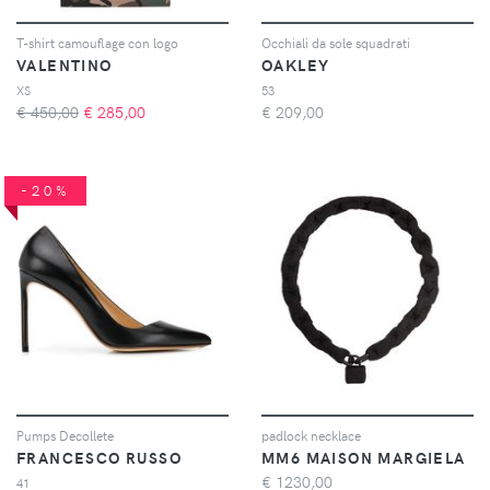
T-shirt camouflage con logo
Occhiali da sole squadrati
VALENTINO
OAKLEY
XS
53
€ 450,00
€
285,00
€
209,00
-20%
Pumps Decollete
padlock necklace
FRANCESCO RUSSO
MM6 MAISON MARGIELA
€
1230,00
41