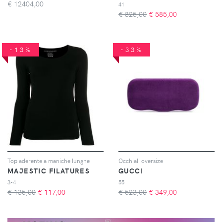
€
12404,00
41
€ 825,00
€
585,00
-13%
-33%
Top aderente a maniche lunghe
Occhiali oversize
MAJESTIC FILATURES
GUCCI
3-4
55
€ 135,00
€
117,00
€ 523,00
€
349,00