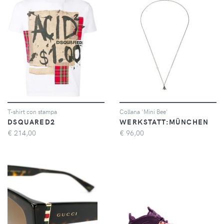
T-shirt con stampa
Collana 'Mini Bee'
DSQUARED2
WERKSTATT:MÜNCHEN
€
214,00
€
96,00