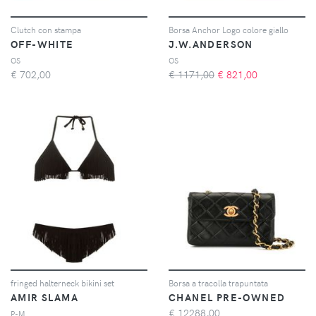
Clutch con stampa
Borsa Anchor Logo colore giallo
OFF-WHITE
J.W.ANDERSON
OS
OS
€
702,00
€ 1171,00
€
821,00
fringed halterneck bikini set
Borsa a tracolla trapuntata
AMIR SLAMA
CHANEL PRE-OWNED
€
12288,00
P-M