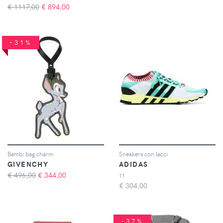
€ 1117,00
€
894,00
-31%
Bambi bag charm
Sneakers con lacci
GIVENCHY
ADIDAS
€ 496,00
€
344,00
11
€
304,00
-37%