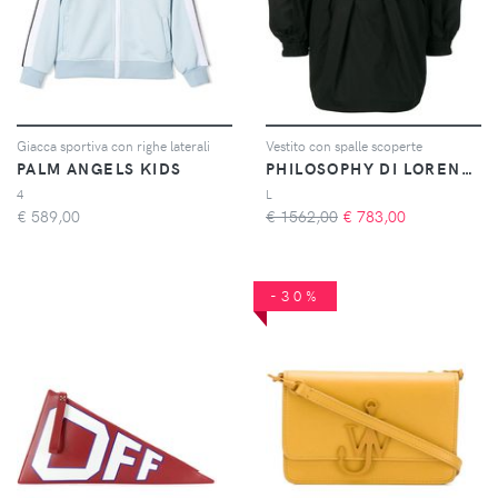
Giacca sportiva con righe laterali
Vestito con spalle scoperte
PALM ANGELS KIDS
PHILOSOPHY DI LORENZO SERAFINI
4
L
€
589,00
€ 1562,00
€
783,00
-30%