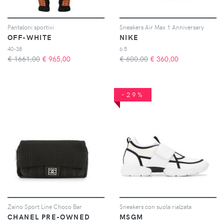
Pantaloni sportivi
Sneakers Air Max 1 Anniversary
OFF-WHITE
NIKE
40-38
6.5
€ 1661,00
€
965,00
€ 600,00
€
360,00
-29%
Zaino Sport Line Choco Bar
Sneakers con suola rialzata
CHANEL PRE-OWNED
MSGM