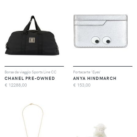
Borsa da viaggio Sports Line CC
Portacarte 'Eyes'
CHANEL PRE-OWNED
ANYA HINDMARCH
€
12288,00
€
153,00