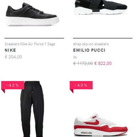
Sneakers Nike Air Force 1 Sage
strap slip-on sneakers
NIKE
EMILIO PUCCI
€
204,00
36
€ 1172,00
€
822,00
-42%
-40%