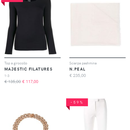
Top a girocollo
Sciarpa pashmina
MAJESTIC FILATURES
N.PEAL
€
235,00
1-3
€ 135,00
€
117,00
-59%