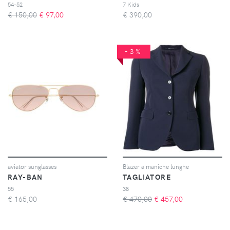
54-52
7 Kids
€ 150,00
€
97,00
€
390,00
-3%
aviator sunglasses
Blazer a maniche lunghe
RAY-BAN
TAGLIATORE
55
38
€
165,00
€ 470,00
€
457,00