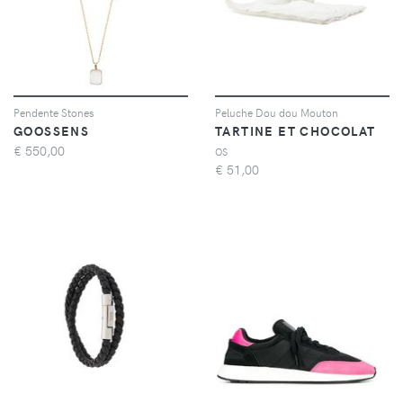
Pendente Stones
Peluche Dou dou Mouton
GOOSSENS
TARTINE ET CHOCOLAT
€
550,00
OS
€
51,00