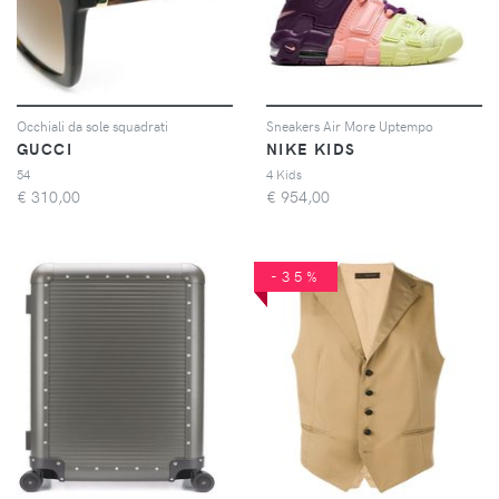
Occhiali da sole squadrati
Sneakers Air More Uptempo
GUCCI
NIKE KIDS
54
4 Kids
€
310,00
€
954,00
-35%