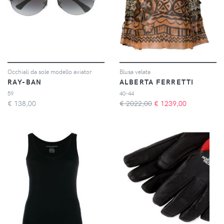
Occhiali da sole modello aviator
Blusa velata
RAY-BAN
ALBERTA FERRETTI
59
40-44
€
138,00
€ 2022,00
€
1239,00