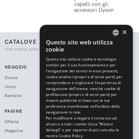
capelli con gli
accessori Dyson
×
CATALOVE
Questo sito web utilizza
ENGLISH
cookie
Una ricerca, tutta la moda.
ITALIAN
Questo sito utilizza cookie e tecnologie
similari per il suo funzionamento e per
NEGOZIO
l’erogazione dei servizi in esso presenti,
cookie analitici (propri e di terze parti) per
Donna
comprendere e migliorare l’esperienza di
Uomo
navigazione dell’utente, nonché cookie di
profilazione (propri e di terze parti) per
Bambino
inviarti pubblicità in linea con le tue
preferenze manifestate nell’ambito della
PAGINE
navigazione in rete.
Per modificare o negare il consenso ad
Offerte
alcuni o a tutti i cookie clicca “Mostra
dettagli” o per saperne di più consulta la
Magazine
nostra Cookie Policy.