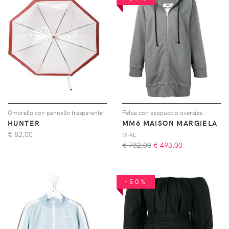
Ombrello con pannello trasparente
Felpa con cappuccio oversize
HUNTER
MM6 MAISON MARGIELA
€
82,00
M-XL
€ 782,00
€
493,00
-50%