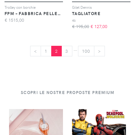
Trolley con borchie
Gilet Dennis
FPM – FABBRICA PELLETTERIE MILANO
TAGLIATORE
€
1515,00
46
€ 195,00
€
127,00
...
<
<
1
2
3
100
>
>
SCOPRI LE NOSTRE PROPOSTE PREMIUM