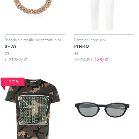
Bracciale a maglia barbazzale in oro 18kt e diamanti
Pantaloni crop slim
SHAY
PINKO
OS
44
€
21232,00
€ 214,00
€
88,00
-37%