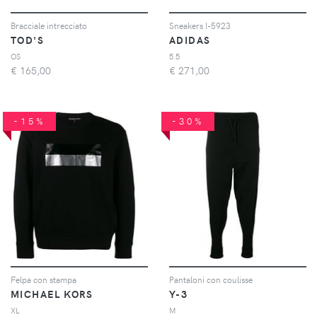
Bracciale intrecciato
Sneakers I-5923
TOD'S
ADIDAS
OS
5.5
€
165,00
€
271,00
-15%
-30%
Felpa con stampa
Pantaloni con coulisse
MICHAEL KORS
Y-3
XL
M