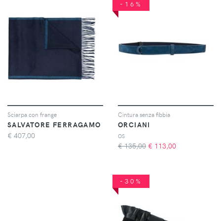
-16%
Sciarpa con frange
Cintura senza fibbia
SALVATORE FERRAGAMO
ORCIANI
€
407,00
OS
€ 135,00
€
113,00
-30%