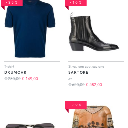
-35%
-10%
T-shirt
Stivali con applicazione
DRUMOHR
SARTORE
€ 230,00
€
149,00
39
€ 650,00
€
582,00
-39%