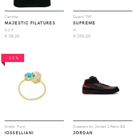
Canotta
Guanti TNF
MAJESTIC FILATURES
SUPREME
0-2-3
M
€
98,00
€
396,00
-35%
Anello 'Puro'
Sneakers Air Jordan 2 Retro BG
IOSSELLIANI
JORDAN