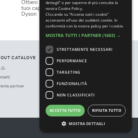
Ottieni lo styling perfetto per i
dettagli” o per saperne di più consulta la
tuoi capelli con gli accessori
nostra Cookie Policy.
Dyson
Cliccando su “Accetta tutti i cookie”
acconsenti all’uso dei suddetti cookie.
In
conformità con la nostra policy per i cookie.
MOSTRA TUTTI I PARTNER
(1603) →
STRETTAMENTE NECESSARI
BOUT CATALOVE
TOS
PERFORMANCE
.Q.
Privacy Policy
TARGETING
ntatti
Termini e Condizioni
FUNZIONALITÀ
venta partner
Cookie Policy
Ads Disclosure
NON CLASSIFICATI
ACCETTA TUTTO
RIFIUTA TUTTO
MOSTRA DETTAGLI