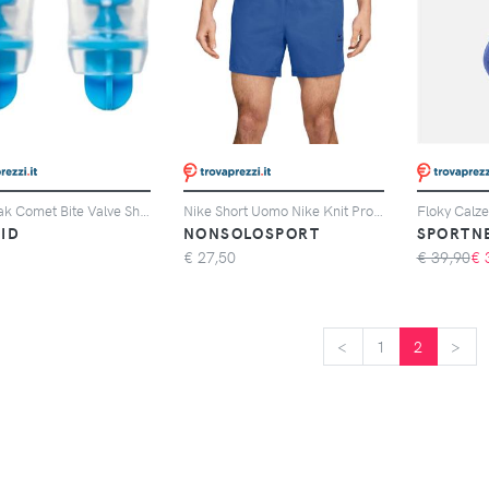
HydraPak Comet Bite Valve Sheat 2-pack coppia valvole sistema idratazione
Nike Short Uomo Nike Knit Pro Training Blu
ID
NONSOLOSPORT
SPORTN
€
27,50
€ 39,90
€
<
<
1
2
>
>