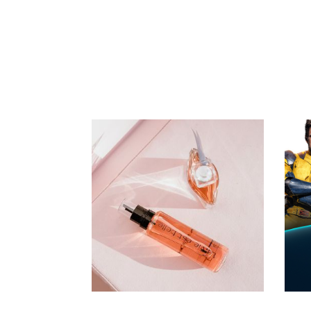
Dyson
(99)
Emp
(11740)
Emporio Armani
(4964)
Extreme Makeup
(156)
Farfetch
(958613)
Fazzini Home
(737)
Ferragamo
(1926)
Ferraris Boutique
(1173)
Franz Klarer
(8011)
Freddy
(4214)
Gabs
(763)
GAP
(1009)
Gaudi
(620)
Giglio
(253795)
Glamest
(1505)
Harmont & Blaine
(624)
Hawkers
(2466)
Imperial
(720)