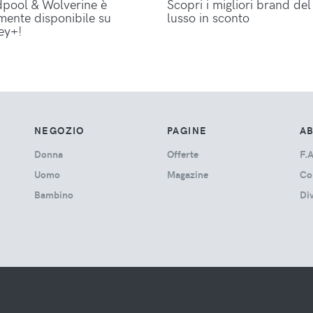
pool & Wolverine è
Scopri i migliori brand del
lmente disponibile su
lusso in sconto
ey+!
NEGOZIO
PAGINE
A
Donna
Offerte
F.A
Uomo
Magazine
Co
Bambino
Di