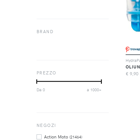
BRAND
OLIUN
PREZZO
€
9,90
Da
a
0
1000+
NEGOZI
Action Moto
(21464)