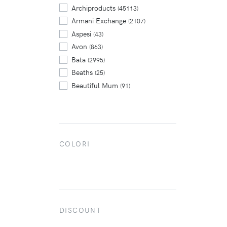
Archiproducts
(45113)
Armani Exchange
(2107)
Aspesi
(43)
Avon
(863)
Bata
(2995)
Beaths
(25)
Beautiful Mum
(91)
Bershka
(14927)
Boggi
(565)
Boohoo
(9891)
Bottega Verde
(1000)
COLORI
Brooks Brothers
(591)
Calzedonia
(1434)
Cisalfa
(13151)
Clarins
(428)
Converse
(345)
DISCOUNT
DoDo
(340)