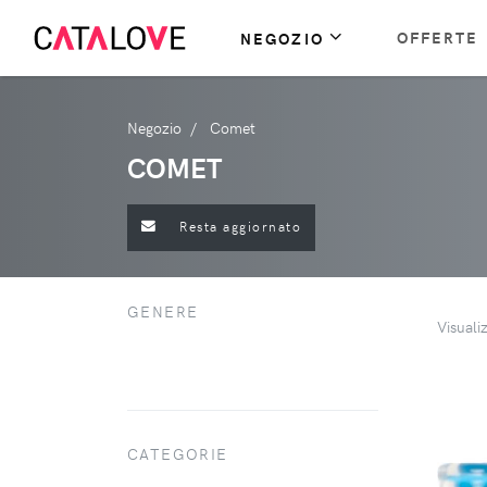
OFFERTE
NEGOZIO
Negozio
Comet
COMET
Resta aggiornato
GENERE
Visuali
CATEGORIE