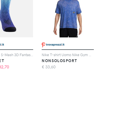
Floky Calze S-Mash 3D Fantasy Ice Comet
Nike T-shirt Uomo Nike Gym Heritage Blu
ET
NONSOLOSPORT
32,70
€
33,60