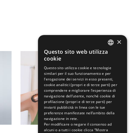
×
Questo sito web utilizza
ENGLISH
cookie
ITALIAN
Questo sito utilizza cookie e tecnologie
similari per il suo funzionamento e per
l’erogazione dei servizi in esso presenti,
cookie analitici (propri e di terze parti) per
comprendere e migliorare l’esperienza di
navigazione dell’utente, nonché cookie di
profilazione (propri e di terze parti) per
inviarti pubblicità in linea con le tue
preferenze manifestate nell’ambito della
navigazione in rete.
Per modificare o negare il consenso ad
alcuni o a tutti i cookie clicca “Mostra