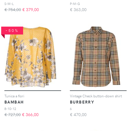
S-M-L
P-M-G
€ 754,00
€
379,00
€
363,00
-50%
Tunica a fiori
Vintage Check button-down shirt
BAMBAH
BURBERRY
8-10-12
6
€ 727,00
€
366,00
€
470,00