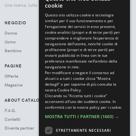
ENGLISH
cookie
Una ricerca, tutta la moda.
ITALIAN
Questo sito utilizza cookie e tecnologie
similari per il suo funzionamento e per
NEGOZIO
l’erogazione dei servizi in esso presenti,
cookie analitici (propri e di terze parti) per
Donna
comprendere e migliorare l’esperienza di
Uomo
navigazione dell’utente, nonché cookie di
profilazione (propri e di terze parti) per
Bambino
inviarti pubblicità in linea con le tue
preferenze manifestate nell’ambito della
PAGINE
navigazione in rete.
Per modificare o negare il consenso ad
Offerte
alcuni o a tutti i cookie clicca “Mostra
dettagli” o per saperne di più consulta la
Magazine
nostra Cookie Policy.
Cliccando su “Accetta tutti i cookie”
ABOUT CATALOVE
acconsenti all’uso dei suddetti cookie.
In
conformità con la nostra policy per i cookie.
F.A.Q.
MOSTRA TUTTI I PARTNER
(1603) →
Contatti
Diventa partner
STRETTAMENTE NECESSARI