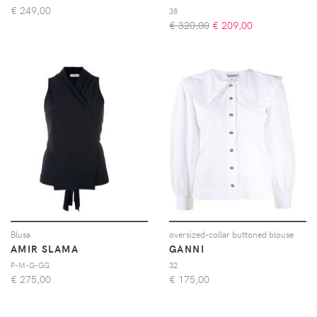
€
249,00
38
€ 320,00
€
209,00
Blusa
oversized-collar buttoned blouse
AMIR SLAMA
GANNI
P-M-G-GG
32
€
275,00
€
175,00