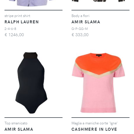
stripe print shirt
Body a fiori
RALPH LAUREN
AMIR SLAMA
2-4-6-8
G-P-GG-M
€
1246,00
€
333,00
Top smanicato
Maglia a maniche corte 'Igne'
AMIR SLAMA
CASHMERE IN LOVE