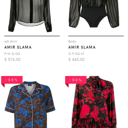
silk shirt
Body
AMIR SLAMA
AMIR SLAMA
P-M-G-GG
G-P-GG-M
€
576,00
€
445,00
-58%
-50%