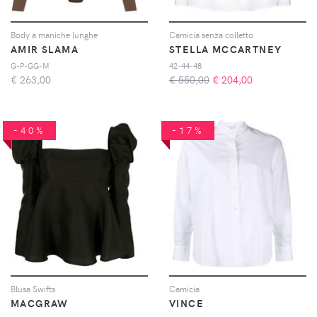
Body a maniche lunghe
Camicia senza colletto
AMIR SLAMA
STELLA MCCARTNEY
G-P-GG-M
42-44-48
€
263,00
€ 550,00
€
204,00
-40%
-17%
Blusa Swifts
Camicia
MACGRAW
VINCE