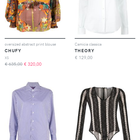
oversized abstract print blouse
Camicia classica
CHUFY
THEORY
€
129,00
XS
€ 635,00
€
320,00