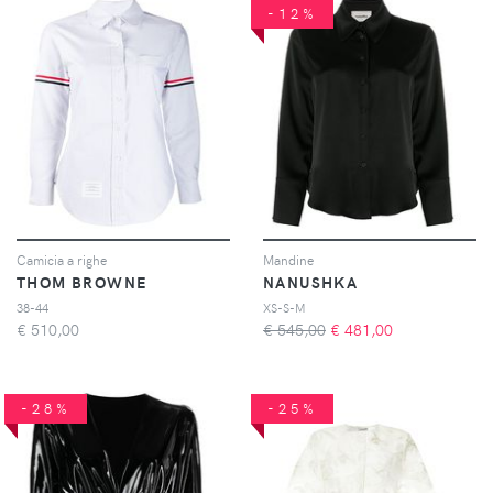
-12%
Camicia a righe
Mandine
THOM BROWNE
NANUSHKA
38-44
XS-S-M
€
510,00
€ 545,00
€
481,00
-28%
-25%