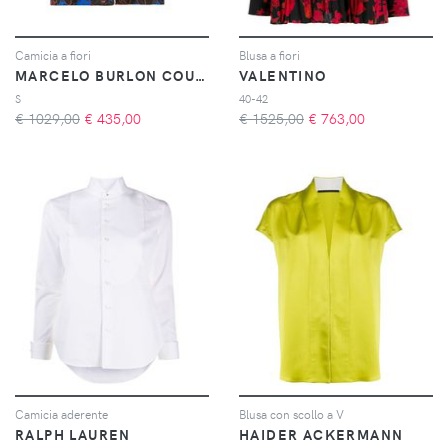
Camicia a fiori
Blusa a fiori
MARCELO BURLON COUNTY OF MILAN
VALENTINO
S
40-42
€ 1029,00
€
435,00
€ 1525,00
€
763,00
Camicia aderente
Blusa con scollo a V
RALPH LAUREN
HAIDER ACKERMANN