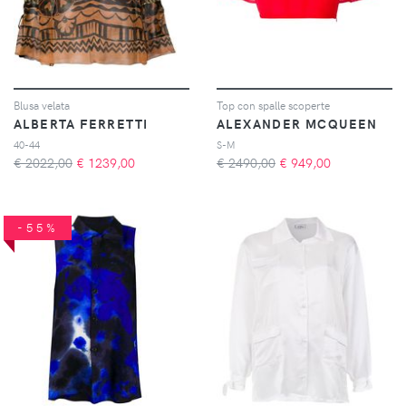
Blusa velata
Top con spalle scoperte
ALBERTA FERRETTI
ALEXANDER MCQUEEN
40-44
S-M
€ 2022,00
€
1239,00
€ 2490,00
€
949,00
-55%