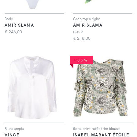
Body
Crop top a righe
AMIR SLAMA
AMIR SLAMA
€
246,00
G-P-M
€
218,00
-35%
Blusa ampia
floral print ruffle trim blouse
VINCE
ISABEL MARANT ÉTOILE