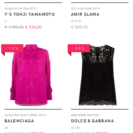
longline tie-dye shirt
silk oversized shirt
Y'S YOHJI YAMAMOTO
AMIR SLAMA
2
G-P-M
€ 1180,00
€
534,00
€
545,00
-10%
-34%
polka dot scarf-detail shirt
sleeveless lace top
BALENCIAGA
DOLCE & GABBANA
34
36-38