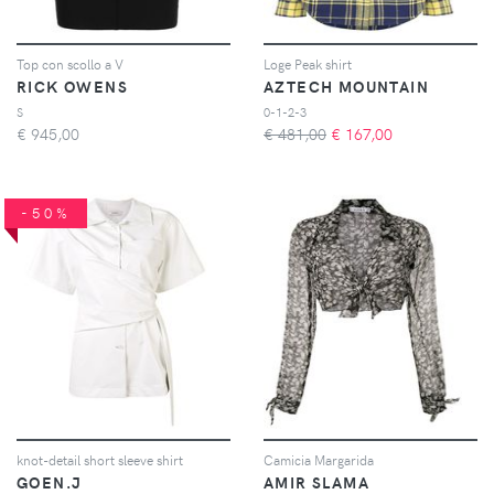
Top con scollo a V
Loge Peak shirt
RICK OWENS
AZTECH MOUNTAIN
S
0-1-2-3
€
945,00
€ 481,00
€
167,00
-50%
knot-detail short sleeve shirt
Camicia Margarida
GOEN.J
AMIR SLAMA