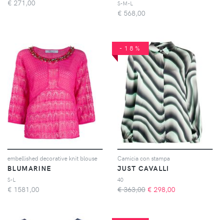
€
271,00
S-M-L
€
568,00
-18%
embellished decorative knit blouse
Camicia con stampa
BLUMARINE
JUST CAVALLI
S-L
40
€
1581,00
€ 363,00
€
298,00