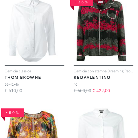
-35%
Camicia classica
Camicia con stampa Dreaming Peony
THOM BROWNE
REDVALENTINO
38-42-46
40
€
510,00
€ 650,00
€
422,00
-50%