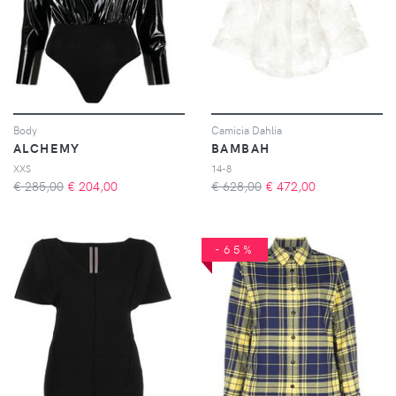
Body
Camicia Dahlia
ALCHEMY
BAMBAH
XXS
14-8
€ 285,00
€
204,00
€ 628,00
€
472,00
-65%