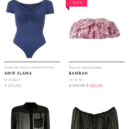
-40%
Costume intero a maniche corte
Top con doppia balza
AMIR SLAMA
BAMBAH
M-G-GG-P
14-16-10
€
233,00
€ 697,00
€
420,00