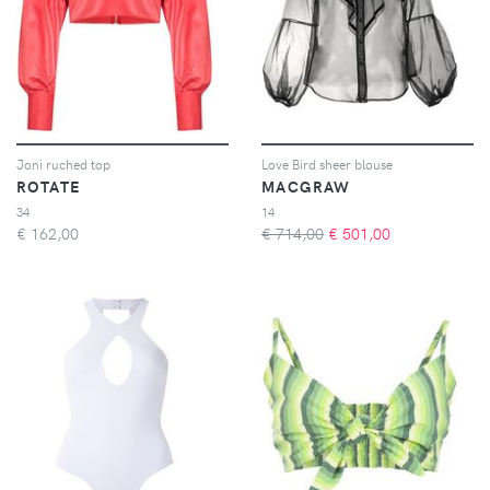
Joni ruched top
Love Bird sheer blouse
ROTATE
MACGRAW
34
14
€
162,00
€ 714,00
€
501,00