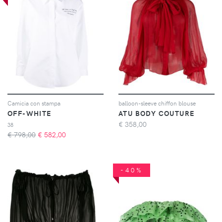
Camicia con stampa
balloon-sleeve chiffon blouse
OFF-WHITE
ATU BODY COUTURE
€
358,00
38
€ 798,00
€
582,00
-40%