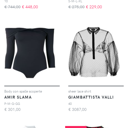
10
S-M-L-XL
€ 744,00
€
448,00
€ 275,00
€
229,00
Body con spalle scoperte
sheer lace shirt
AMIR SLAMA
GIAMBATTISTA VALLI
P-M-G-GG
40
€
301,00
€
3087,00