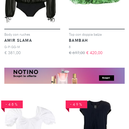
Body con ruches
Top con doppia balza
AMIR SLAMA
BAMBAH
G-P-GG-M
8
€
381,00
€ 697,00
€
420,00
-48%
-49%