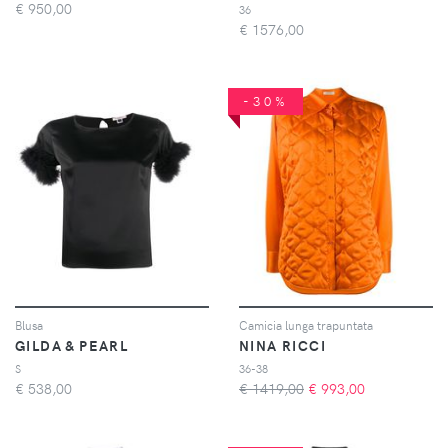
€
950,00
36
€
1576,00
-30%
Blusa
Camicia lunga trapuntata
GILDA & PEARL
NINA RICCI
S
36-38
€
538,00
€ 1419,00
€
993,00