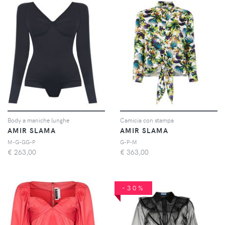
Body a maniche lunghe
Camicia con stampa
AMIR SLAMA
AMIR SLAMA
M-G-GG-P
G-P-M
€
263,00
€
363,00
-30%