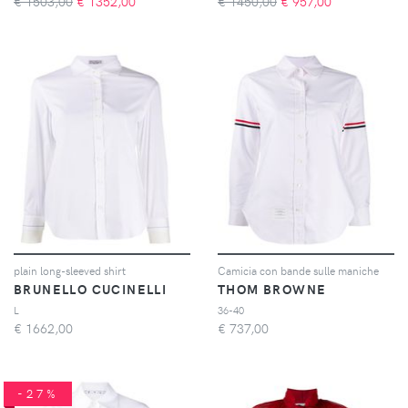
€ 1503,00
€
1352,00
€ 1450,00
€
957,00
plain long-sleeved shirt
Camicia con bande sulle maniche
BRUNELLO CUCINELLI
THOM BROWNE
L
36-40
€
1662,00
€
737,00
-27%