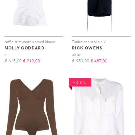
ruffle-trim short-sleeved blouse
Tunica con scollo a V
MOLLY GODDARD
RICK OWENS
8
40-42
€ 615,00
€
319,00
€ 959,00
€
487,00
-63%