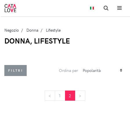
Negozio
Donna
Lifestyle
DONNA, LIFESTYLE
Ordina per
FILTRI
<
<
1
2
>
>