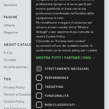
profilazione (propri e di terze parti) per
Bambino
inviarti pubblicità in linea con le tue
preferenze manifestate nell’ambito della
PAGINE
navigazione in rete.
Per modificare o negare il consenso ad
Offerte
alcuni o a tutti i cookie clicca “Mostra
dettagli” o per saperne di più consulta la
Magazine
nostra Cookie Policy.
Cliccando su “Accetta tutti i cookie”
ABOUT CATALOVE
acconsenti all’uso dei suddetti cookie.
In
conformità con la nostra policy per i cookie.
F.A.Q.
MOSTRA TUTTI I PARTNER
(1603) →
Contatti
Diventa partner
STRETTAMENTE NECESSARI
PERFORMANCE
TOS
TARGETING
Privacy Policy
Termini e Condizioni
FUNZIONALITÀ
Cookie Policy
NON CLASSIFICATI
Ads Disclosure