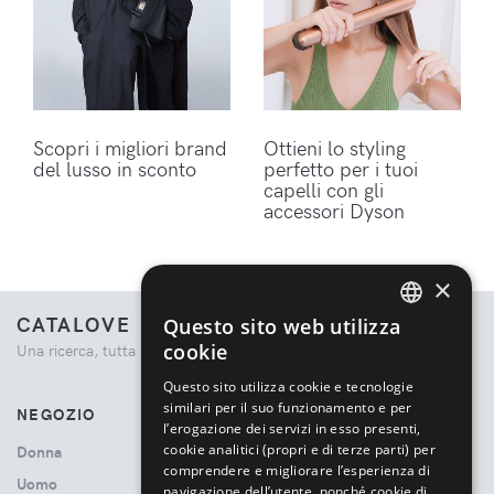
Scopri i migliori brand
Ottieni lo styling
del lusso in sconto
perfetto per i tuoi
capelli con gli
accessori Dyson
×
CATALOVE
Questo sito web utilizza
ENGLISH
cookie
Una ricerca, tutta la moda.
ITALIAN
Questo sito utilizza cookie e tecnologie
similari per il suo funzionamento e per
NEGOZIO
l’erogazione dei servizi in esso presenti,
cookie analitici (propri e di terze parti) per
Donna
comprendere e migliorare l’esperienza di
Uomo
navigazione dell’utente, nonché cookie di