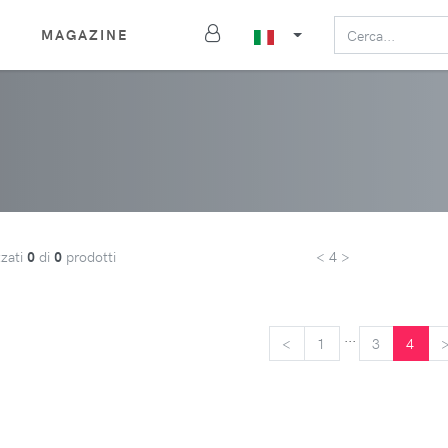
MAGAZINE
zzati
0
di
0
prodotti
< 4 >
...
<
<
1
3
4