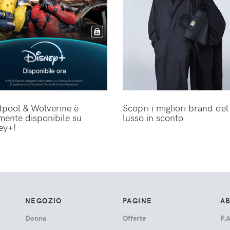
pool & Wolverine è
Scopri i migliori brand del
lmente disponibile su
lusso in sconto
ey+!
NEGOZIO
PAGINE
A
Donna
Offerte
F.A