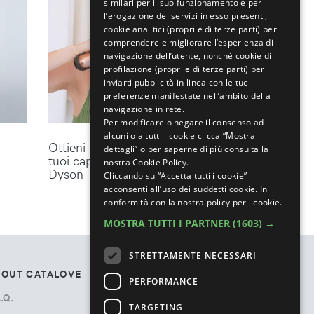
similari per il suo funzionamento e per
l’erogazione dei servizi in esso presenti,
cookie analitici (propri e di terze parti) per
comprendere e migliorare l’esperienza di
navigazione dell’utente, nonché cookie di
profilazione (propri e di terze parti) per
inviarti pubblicità in linea con le tue
preferenze manifestate nell’ambito della
navigazione in rete.
Per modificare o negare il consenso ad
alcuni o a tutti i cookie clicca “Mostra
Ottieni lo styling perfetto per i
dettagli” o per saperne di più consulta la
tuoi capelli con gli accessori
nostra Cookie Policy.
Dyson
Cliccando su “Accetta tutti i cookie”
acconsenti all’uso dei suddetti cookie.
In
conformità con la nostra policy per i cookie.
MOSTRA TUTTI I PARTNER
(1603) →
STRETTAMENTE NECESSARI
BOUT CATALOVE
TOS
PERFORMANCE
.Q.
Privacy Policy
TARGETING