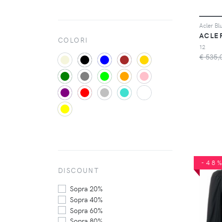
ACLE
COLORI
12
€ 535,
-48
DISCOUNT
Sopra 20%
Sopra 40%
Sopra 60%
Sopra 80%