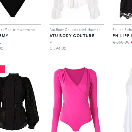
Alchemy ruffled-trim sleeveless blouse - Rosso
Atu Body Couture semi-sheer silk blouse - Bianco
EMY
ATU BODY COUTURE
PHILIPP
€ 860,00
L
M
00
€
394,00
%