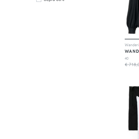
WAND
40
€ 718,