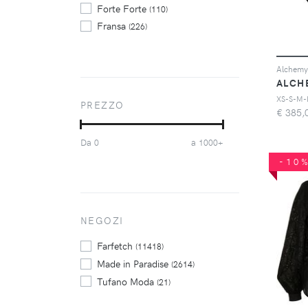
Forte Forte
(110)
Fransa
(226)
Ichi
(172)
Isabel Marant
(123)
Kaffe
(414)
ALCH
Kaffe Curve
(323)
XS-S-M-
PREZZO
€
385,
Marant Etoile
(112)
Max Mara
(121)
Da
a
0
1000+
P.A.R.O.S.H.
(149)
-10
Pinko
(108)
Soaked In Luxury
(125)
Twinset
(184)
Valentino
NEGOZI
(102)
Zimmermann
(114)
Farfetch
(11418)
Made in Paradise
(2614)
Tufano Moda
(21)