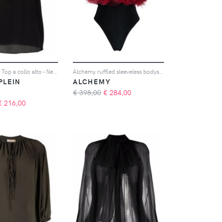
Philipp Plein Top a collo alto - Nero
Alchemy ruffled sleeveless bodysuit - Rosso
 PLEIN
ALCHEMY
€ 398,00
€
284,00
€
216,00