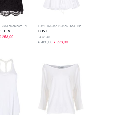
Philipp Plein Blusa smanicata - Nero
TOVE Top con ruches Thea - Bianco
 PLEIN
TOVE
€
258,00
34-36-40
€ 480,00
€
278,00