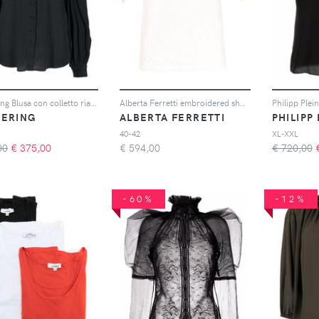
Wandering Blusa con colletto rialzato - Nero
Alberta Ferretti embroidered short-sleeve blouse - Rosa
ERING
ALBERTA FERRETTI
PHILIPP
40-42
XL-XXL
00
€
375,00
€
594,00
€ 720,00
-60%
-12%