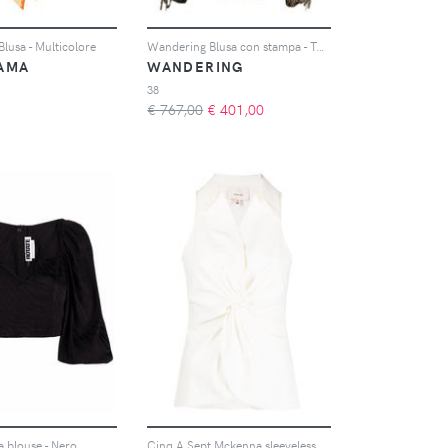
lusa - Multicolore
Wandering Blusa con stampa - Toni neutri
LAMA
WANDERING
38
€ 767,00
€
401,00
 blouse - Nero
Cinq A Sept Mckenna sleeveless blouse - Bianco