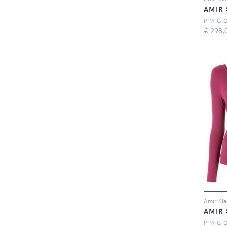
AMIR
P-M-G-
€
298,
AMIR
P-M-G-