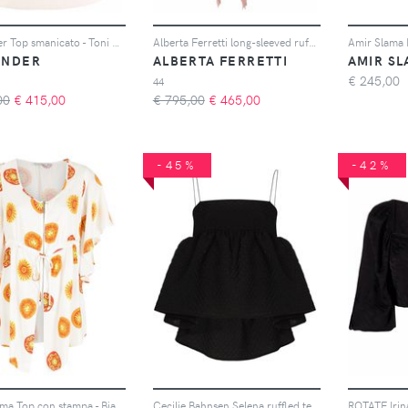
Jil Sander Top smanicato - Toni neutri
Alberta Ferretti long-sleeved ruffled silk blouse - Rosa
Amir Slama B
ANDER
ALBERTA FERRETTI
AMIR S
€
245,00
44
00
€
415,00
€ 795,00
€
465,00
-45%
-42%
Amir Slama Top con stampa - Bianco
Cecilie Bahnsen Selena ruffled textured top - Nero
ROTATE Irina