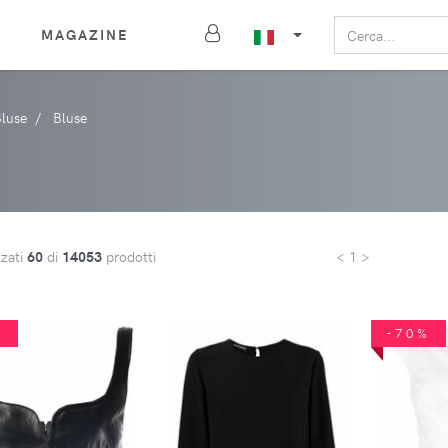
MAGAZINE
Bluse
Bluse
zzati
60
di
14053
prodotti
< 1 >
%
-70%