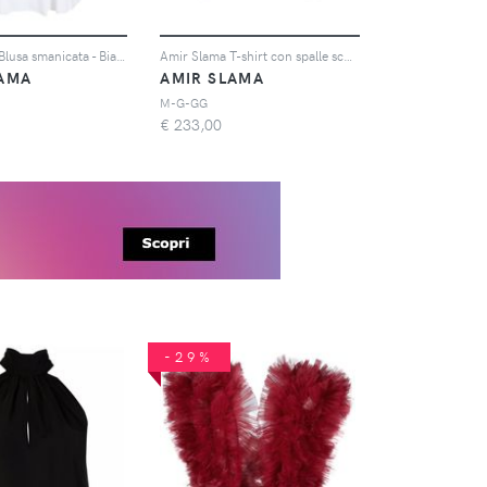
Amir Slama Blusa smanicata - Bianco
Amir Slama T-shirt con spalle scoperte - Bianco
LAMA
AMIR SLAMA
M-G-GG
€
233,00
-29%