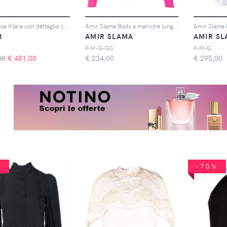
Acler Blusa Klara con dettaglio cut-out - Nero
Amir Slama Body a maniche lunghe - Rosa
R
AMIR SLAMA
AMIR S
P-M-G-GG
P-M-G
00
€
481,00
€
234,00
€
295,00
%
-70%