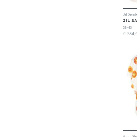
JIL S
38-40
€ 734,