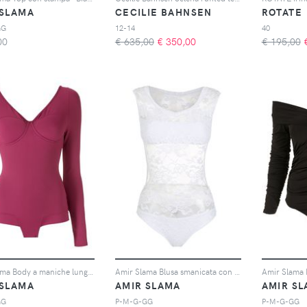
 SLAMA
CECILIE BAHNSEN
ROTATE
GG
12-14
40
00
€ 635,00
€
350,00
€ 195,00
Amir Slama Body a maniche lunghe - Viola
Amir Slama Blusa smanicata con pizzo - Bianco
 SLAMA
AMIR SLAMA
AMIR S
GG
P-M-G-GG
P-M-G-GG