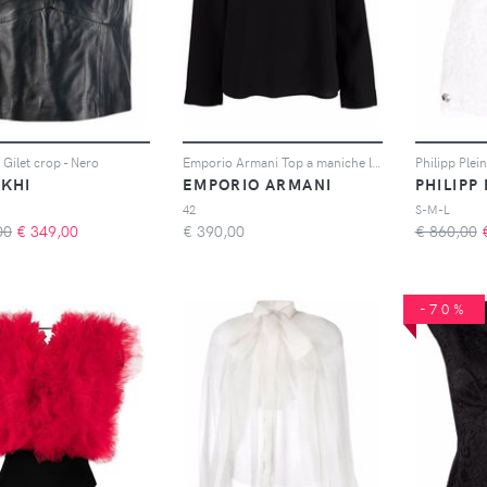
Gilet crop - Nero
Emporio Armani Top a maniche lunghe - Nero
KHI
EMPORIO ARMANI
PHILIPP
42
S-M-L
00
€
349,00
€
390,00
€ 860,00
-70%