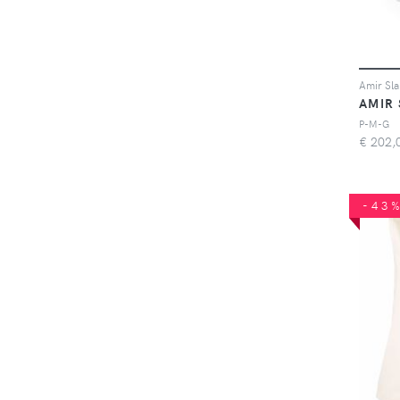
AMIR
P-M-G
€
202,
-43