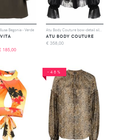
Blusa Begonia - Verde
Atu Body Couture bow-detail silk blouse - Nero
VITA
ATU BODY COUTURE
€
358,00
€
185,00
-48%