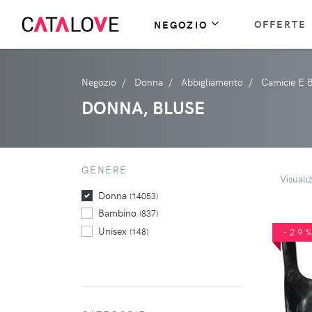
OFFERTE
NEGOZIO
Negozio
Donna
Abbigliamento
Camicie E 
DONNA, BLUSE
GENERE
Visuali
Donna
(14053)
Bambino
(837)
Unisex
(148)
-29