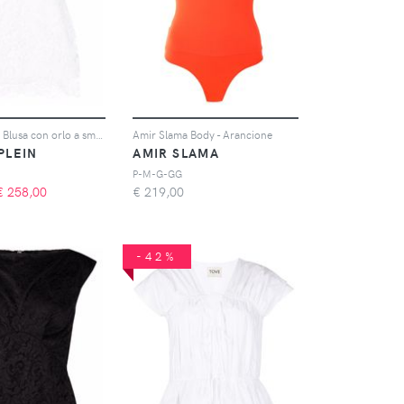
Philipp Plein Blusa con orlo a smerlo - Toni neutri
Amir Slama Body - Arancione
 PLEIN
AMIR SLAMA
P-M-G-GG
€
258,00
€
219,00
-42%