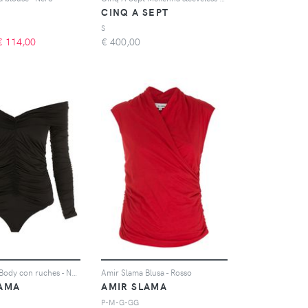
CINQ A SEPT
S
€
114,00
€
400,00
Amir Slama Body con ruches - Nero
Amir Slama Blusa - Rosso
LAMA
AMIR SLAMA
P-M-G-GG