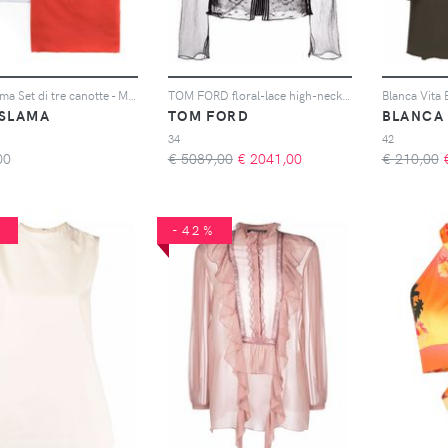
Amir Slama Set di tre canotte - Multicolore
TOM FORD floral-lace high-neck blouse - Nero
Blanca Vita 
 SLAMA
TOM FORD
BLANCA 
34
42
00
€ 5089,00
€
2041,00
€ 210,00
%
-42%