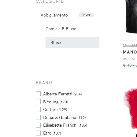
CATEGORIE
Abbigliamento
14053
Camicie E Bluse
Bluse
Manokhi 
MANO
XS-S-M
€ 489,
BRAND
Alberta Ferretti
(204)
B.Young
(170)
Culture
(129)
Dolce & Gabbana
(119)
Elisabetta Franchi
(135)
Etro
(107)