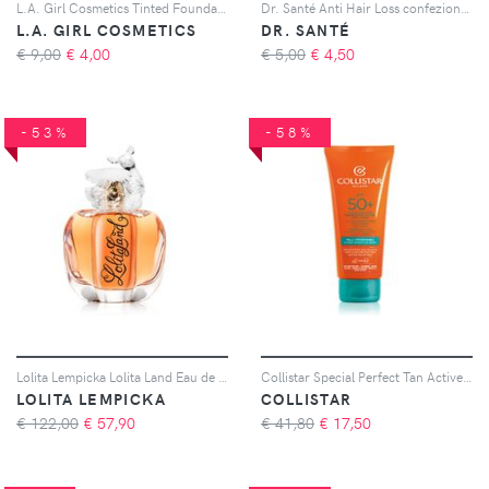
L.A. Girl Cosmetics Tinted Foundation crema idratante tonificante colore Golden 30 ml
Dr. Santé Anti Hair Loss confezione conveniente
L.A. GIRL COSMETICS
DR. SANTÉ
€ 9,00
€
4,00
€ 5,00
€
4,50
-53%
-58%
Lolita Lempicka Lolita Land Eau de Parfum da donna 80 ml
Collistar Special Perfect Tan Active Protection Sun Cream crema protettiva abbronzante SPF 50+ 100 ml
LOLITA LEMPICKA
COLLISTAR
€ 122,00
€
57,90
€ 41,80
€
17,50