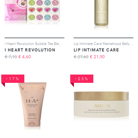
I Heart Revolution Bubble Tea Blemish Boba cerotti per pelli problematiche anti-acne 16 pz
Lip Intimate Care Mamahood Belly Oil olio per la pancia 100 ml
I HEART REVOLUTION
LIP INTIMATE CARE
€ 7,10
€
4,60
€ 27,60
€
21,90
-17%
-23%