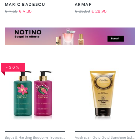
MARIO BADESCU
ARMAF
€ 9,50
€
9,30
€ 35,00
€
28,90
-30%
Baylis & Harding Boudoire Tropical Paradise confezione regalo per le mani
Australian Gold Gold Sunshine latte abbronzante per stimolare l'abbronzatura 130 ml