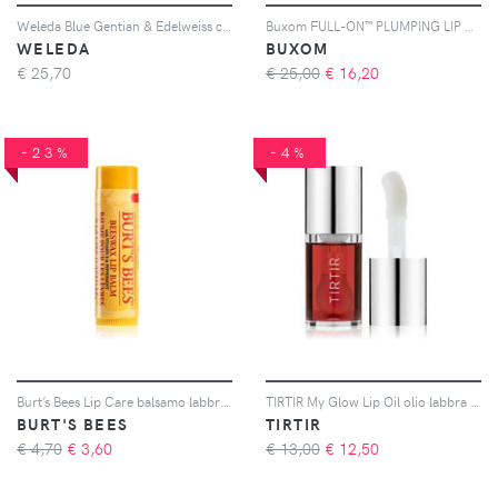
Weleda Blue Gentian & Edelweiss crema liftante per i contorni occhi e labbra 10 ml
Buxom FULL-ON™ PLUMPING LIP POLISH GLOSS lucidalabbra volumizzante colore Dolly 4,45 ml
WELEDA
BUXOM
€
25,70
€ 25,00
€
16,20
-23%
-4%
Burt’s Bees Lip Care balsamo labbra con cera d'api (with Vitamin E & Peppermint) 4.25 g
TIRTIR My Glow Lip Oil olio labbra effetto idratante colore Rosy 5,7 ml
BURT'S BEES
TIRTIR
€ 4,70
€
3,60
€ 13,00
€
12,50