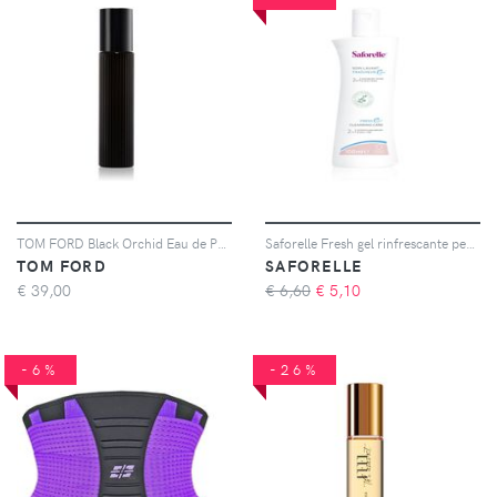
TOM FORD Black Orchid Eau de Parfum da donna 10 ml
Saforelle Fresh gel rinfrescante per l'igiene intima 100 ml
TOM FORD
SAFORELLE
€
39,00
€ 6,60
€
5,10
-6%
-26%