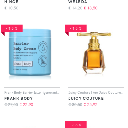
HINCE
WELEDA
€
10,50
€ 14,20
€
13,50
-15%
-15%
Frank Body Barrier latte rigenerante corpo 230 ml
Juicy Couture I Am Juicy Couture Eau de Parfum da donna 30 ml
FRANK BODY
JUICY COUTURE
€ 27,00
€
22,90
€ 30,50
€
25,92
-35%