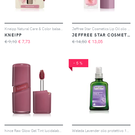
Kneipp Natural Care & Color balsamo colorato labbra colore Rosewood 3.5 g
Jeffree Star Cosmetics Lip Oil olio labbra colore Pink Aura 5 g
KNEIPP
JEFFREE STAR COSMETICS
€ 9,10
€
7,73
€ 14,50
€
13,05
-5%
hince Raw Glow Gel Tint lucidalabbra idratante colore 013 Pink Pepper 4 ml
Weleda Lavender olio protettivo 100 ml