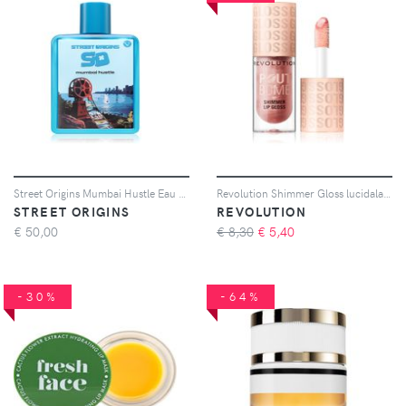
Street Origins Mumbai Hustle Eau de Parfum da donna 75 ml
Revolution Shimmer Gloss lucidalabbra brillante colore Shine Pink 4.5 ml
STREET ORIGINS
REVOLUTION
€
50,00
€ 8,30
€
5,40
-30%
-64%