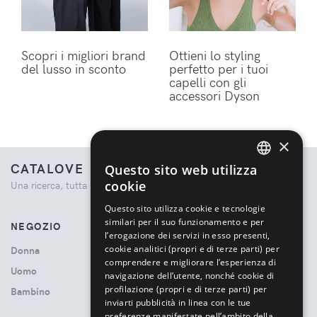
Scopri i migliori brand
Ottieni lo styling
del lusso in sconto
perfetto per i tuoi
capelli con gli
accessori Dyson
×
CATALOVE
Questo sito web utilizza
ENGLISH
cookie
Una ricerca, tutta la moda.
ITALIAN
Questo sito utilizza cookie e tecnologie
similari per il suo funzionamento e per
NEGOZIO
l’erogazione dei servizi in esso presenti,
cookie analitici (propri e di terze parti) per
Donna
comprendere e migliorare l’esperienza di
Uomo
navigazione dell’utente, nonché cookie di
profilazione (propri e di terze parti) per
Bambino
inviarti pubblicità in linea con le tue
preferenze manifestate nell’ambito della