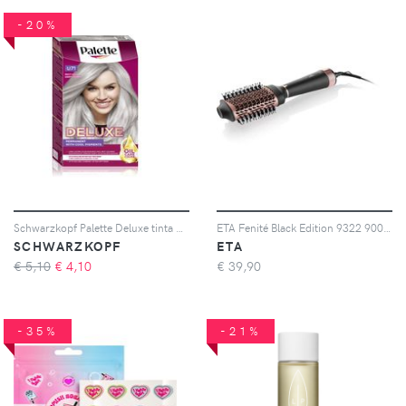
-20%
Schwarzkopf Palette Deluxe tinta permanente per capelli colore U71 Frosty Silver 1 pz
ETA Fenité Black Edition 9322 90000 phon arricciacapelli 1 pz
SCHWARZKOPF
ETA
€ 5,10
€
4,10
€
39,90
-35%
-21%