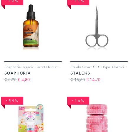
-19%
-11%
Soaphoria Organic Carrot Oil olio nutriente alla carota per viso, corpo e capelli 50 ml
Staleks Smart 10 10 Type 3 forbici per cuticole 1 pz
SOAPHORIA
STALEKS
€ 5,90
€
4,80
€ 16,60
€
14,70
-54%
-16%