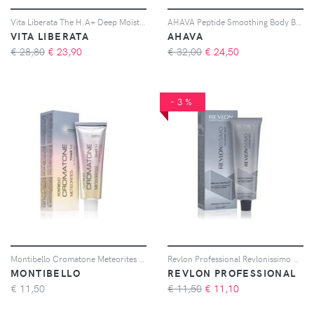
Vita Liberata The H.A+ Deep Moisture Face Tan crema autoabbronzante viso con acido ialuronico 50 ml
AHAVA Peptide Smoothing Body Balm balsamo lisciante corpo con peptidi 220 ml
VITA LIBERATA
AHAVA
€ 28,80
€
23,90
€ 32,00
€
24,50
-3%
Montibello Cromatone Meteorites Toner tinta per capelli per capelli biondi molto chiari, con mèches e bianchi colore Titanium Grey 60 g
Revlon Professional Revlonissimo Colorsmetique Natural Shades tinta permanente per capelli Naturale 8DN 60 ml
MONTIBELLO
REVLON PROFESSIONAL
€
11,50
€ 11,50
€
11,10