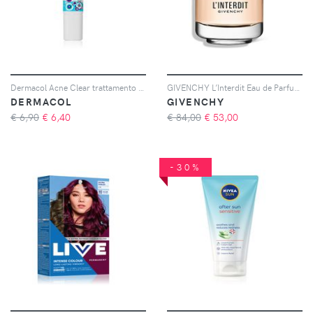
Dermacol Acne Clear trattamento intensivo per pelli problematiche senza profumazione 15 ml
GIVENCHY L’Interdit Eau de Parfum da donna 35 ml
DERMACOL
GIVENCHY
€ 6,90
€
6,40
€ 84,00
€
53,00
-30%