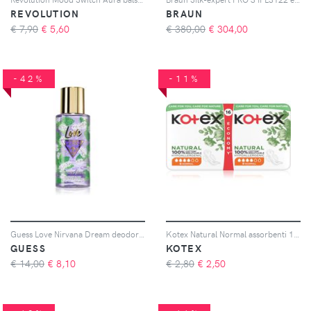
REVOLUTION
BRAUN
€ 7,90
€
5,60
€ 380,00
€
304,00
-42%
-11%
Guess Love Nirvana Dream deodorante e spray corpo da donna 250 ml
Kotex Natural Normal assorbenti 16 pz
GUESS
KOTEX
€ 14,00
€
8,10
€ 2,80
€
2,50