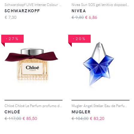
Schwarzkopf LIVE Intense Colour tinta permanente per capelli colore L76 ultra Violet 1 pz
Nivea Sun SOS gel lenitivo doposole 175 ml
SCHWARZKOPF
NIVEA
€
7,30
€ 9,80
€
6,86
-27%
-20%
Chloé Chloé Le Parfum profumo da donna 50 ml
Mugler Angel Stellar Eau de Parfum da donna 50 ml
CHLOÉ
MUGLER
€ 117,00
€
85,50
€ 104,00
€
83,20