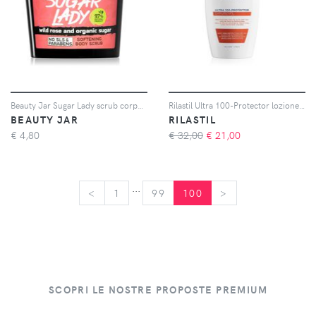
Beauty Jar Sugar Lady scrub corpo con aroma di lamponi 180 g
Rilastil Ultra 100-Protector lozione idratante protettiva per pelli sensibili SPF 50+ 50 ml
BEAUTY JAR
RILASTIL
€
4,80
€ 32,00
€
21,00
...
<
<
1
99
100
>
>
SCOPRI LE NOSTRE PROPOSTE PREMIUM