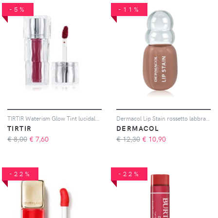
-5%
-11%
TIRTIR Waterism Glow Tint lucidalabbra lunga tenuta confezione piccola colore 15 Grapen (Heart Grape Collection) 1.8 g
Dermacol Lip Stain rossetto labbra colore 03 4.5 ml
TIRTIR
DERMACOL
€ 8,00
€
7,60
€ 12,30
€
10,90
-22%
-22%