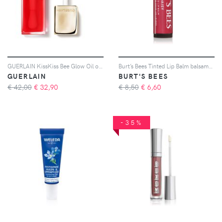
GUERLAIN KissKiss Bee Glow Oil olio labbra con miele colore 775 Poppy Glow 9,5 ml
Burt’s Bees Tinted Lip Balm balsamo labbra colore Daisy 4.25 g
GUERLAIN
BURT'S BEES
€ 42,00
€
32,90
€ 8,50
€
6,60
-35%