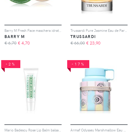
Barry M Fresh Face maschera idratante per le labbra colore Cactus 8 g
Trussardi Pure Jasmine Eau de Parfum da donna 30 ml
BARRY M
TRUSSARDI
€ 6,70
€
4,70
€ 66,00
€
23,90
-2%
-17%
Mario Badescu Rose Lip Balm balsamo labbra ultra nutriente con aroma di rose 10 g
Armaf Odyssey Marshmallow Eau de Parfum da donna 100 ml