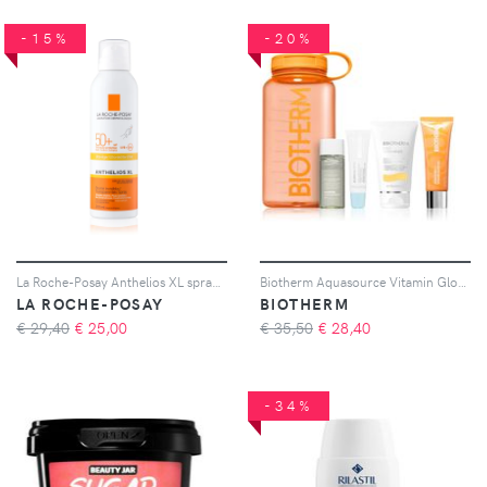
-15%
-20%
La Roche-Posay Anthelios XL spray protettivo trasparente SPF 50+ 200 ml
Biotherm Aquasource Vitamin Glow Gel confezione regalo
LA ROCHE-POSAY
BIOTHERM
€ 29,40
€
25,00
€ 35,50
€
28,40
-34%