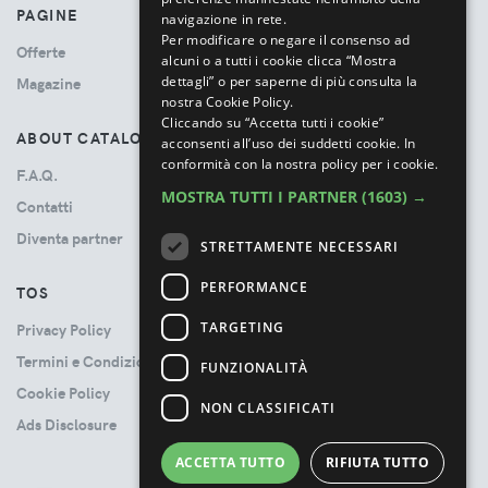
PAGINE
navigazione in rete.
Per modificare o negare il consenso ad
Offerte
alcuni o a tutti i cookie clicca “Mostra
dettagli” o per saperne di più consulta la
Magazine
nostra Cookie Policy.
Cliccando su “Accetta tutti i cookie”
ABOUT CATALOVE
acconsenti all’uso dei suddetti cookie.
In
conformità con la nostra policy per i cookie.
F.A.Q.
MOSTRA TUTTI I PARTNER
(1603) →
Contatti
Diventa partner
STRETTAMENTE NECESSARI
PERFORMANCE
TOS
TARGETING
Privacy Policy
Termini e Condizioni
FUNZIONALITÀ
Cookie Policy
NON CLASSIFICATI
Ads Disclosure
ACCETTA TUTTO
RIFIUTA TUTTO