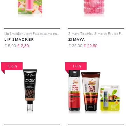
Lip Smacker Lippy Pals balsamo nutriente labbra Unicorn Magic 4 g
Zimaya Tiramisu S'mores Eau de Parfum da donna 100 ml
LIP SMACKER
ZIMAYA
€ 5,00
€
2,30
€ 35,00
€
29,50
-56%
-10%