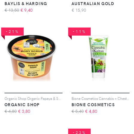
BAYLIS & HARDING
AUSTRALIAN GOLD
€ 13,50
€
9,40
€
15,90
-21%
-11%
Organic Shop Organic Papaya & Sugar scrub corpo allo zucchero 250 ml
Bione Cosmetics Cannabis + Chestnut siero alle erbe per la cura delle vene varicose 200 ml
ORGANIC SHOP
BIONE COSMETICS
€ 4,80
€
3,80
€ 5,40
€
4,80
-23%