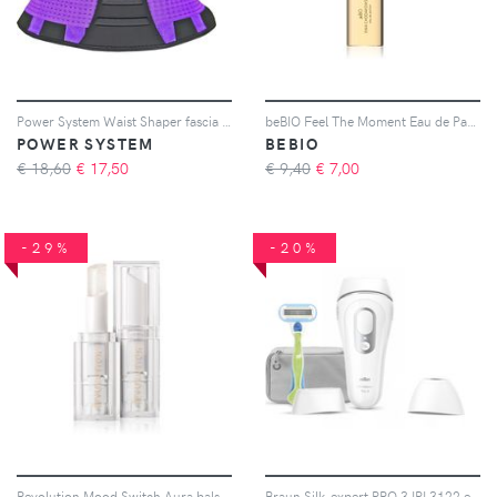
Power System Waist Shaper fascia dimagrante e modellante colore Purple S/M (66 - 80 cm) 1 pz
beBIO Feel The Moment Eau de Parfum da donna 15 ml
POWER SYSTEM
BEBIO
€ 18,60
€
17,50
€ 9,40
€
7,00
-29%
-20%
Revolution Mood Switch Aura balsamo colorato labbra colore Halo Clear 2.5 ml
Braun Silk-expert PRO 3 IPL3122 epilatore IPL per corpo, viso, zona bikini e ascelle 1 pz