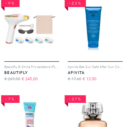
-9%
-23%
Beautifly B-Shine Pro epilatore IPL per corpo, viso, zona bikini e ascelle 1 pz
Apivita Bee Sun Safe After Sun Cool & Sooth Face & Body crema-gel doposole 200 ml
BEAUTIFLY
APIVITA
€ 269,00
€
245,00
€ 17,60
€
13,50
-7%
-37%