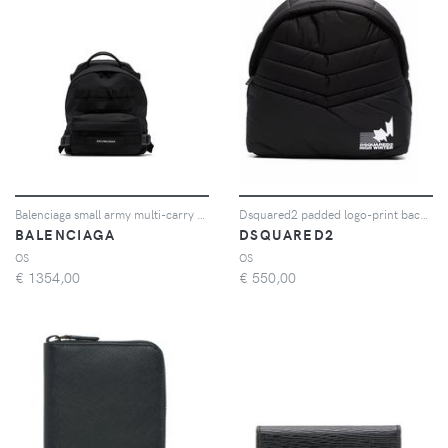
Balenciaga small army multi-carry backpack - Nero
Dsquared2 padded logo-print backpack - Nero
BALENCIAGA
DSQUARED2
OS
OS
€
1354,00
€
550,00