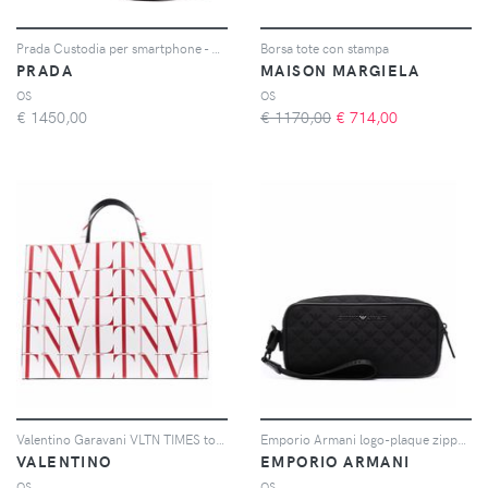
Prada Custodia per smartphone - Nero
Borsa tote con stampa
PRADA
MAISON MARGIELA
OS
OS
€
1450,00
€ 1170,00
€
714,00
Valentino Garavani VLTN TIMES tote bag - Bianco
Emporio Armani logo-plaque zipped clutch bag - Nero
VALENTINO
EMPORIO ARMANI
OS
OS