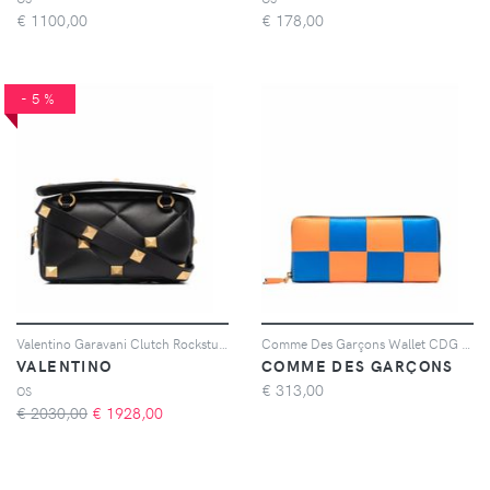
€
1100,00
€
178,00
-5%
Valentino Garavani Clutch Rockstud con decorazione - Nero
Comme Des Garçons Wallet CDG Fluo Squares wallet - Arancione
VALENTINO
COMME DES GARÇONS
€
313,00
OS
€ 2030,00
€
1928,00