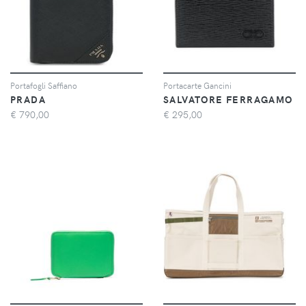
Portafogli Saffiano
Portacarte Gancini
PRADA
SALVATORE FERRAGAMO
€
790,00
€
295,00