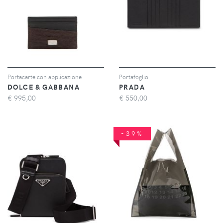
Portacarte con applicazione
Portafoglio
DOLCE & GABBANA
PRADA
€
995,00
€
550,00
-39%