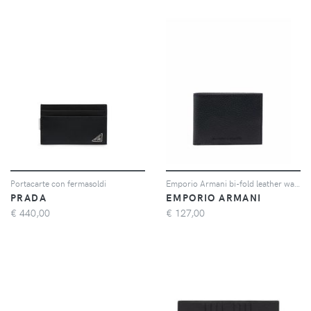
Portacarte con fermasoldi
Emporio Armani bi-fold leather wallet - Nero
PRADA
EMPORIO ARMANI
€
440,00
€
127,00