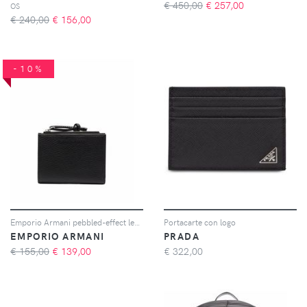
€ 450,00
€
257,00
OS
€ 240,00
€
156,00
-10%
Emporio Armani pebbled-effect leather wallet - Nero
Portacarte con logo
EMPORIO ARMANI
PRADA
€ 155,00
€
139,00
€
322,00