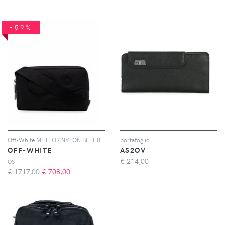
-59%
Off-White METEOR NYLON BELT BAG BLACK BLACK - Nero
portafoglio
OFF-WHITE
AS2OV
€
214,00
OS
€ 1717,00
€
708,00