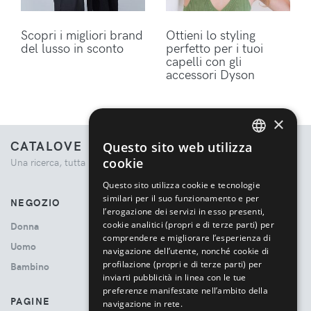
Scopri i migliori brand
Ottieni lo styling
del lusso in sconto
perfetto per i tuoi
capelli con gli
accessori Dyson
×
CATALOVE
Questo sito web utilizza
ENGLISH
cookie
Una ricerca, tutta la moda.
ITALIAN
Questo sito utilizza cookie e tecnologie
similari per il suo funzionamento e per
NEGOZIO
l’erogazione dei servizi in esso presenti,
cookie analitici (propri e di terze parti) per
Donna
comprendere e migliorare l’esperienza di
Uomo
navigazione dell’utente, nonché cookie di
profilazione (propri e di terze parti) per
Bambino
inviarti pubblicità in linea con le tue
preferenze manifestate nell’ambito della
PAGINE
navigazione in rete.