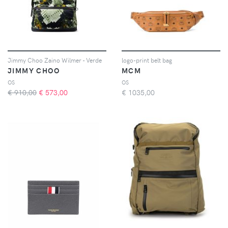
Jimmy Choo Zaino Wilmer - Verde
logo-print belt bag
JIMMY CHOO
MCM
OS
OS
€ 910,00
€
573,00
€
1035,00