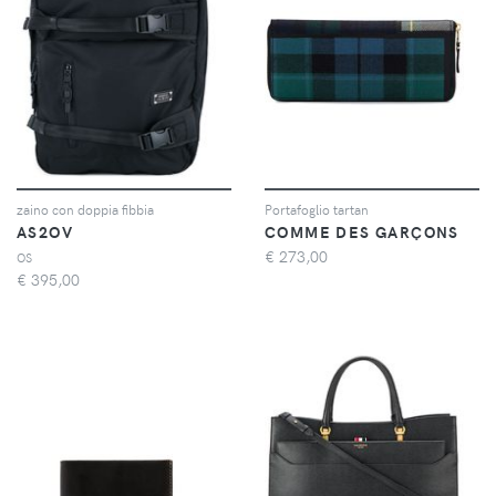
zaino con doppia fibbia
Portafoglio tartan
AS2OV
COMME DES GARÇONS
€
273,00
OS
€
395,00