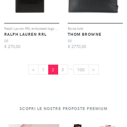
Ralph Lauren RRL embossed-logo wallet - Nero
Borsa tote
RALPH LAUREN RRL
THOM BROWNE
OS
OS
€
270,00
€
2770,00
...
<
<
1
2
3
100
>
>
SCOPRI LE NOSTRE PROPOSTE PREMIUM