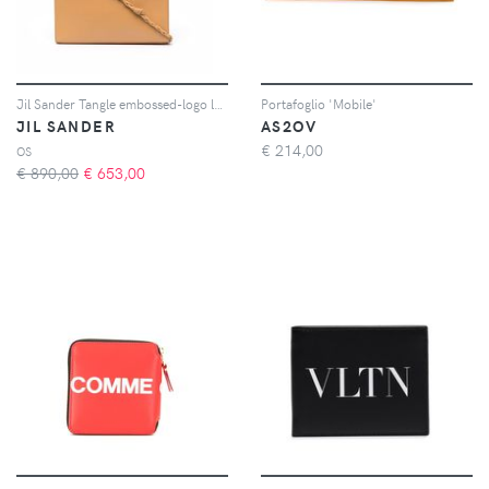
Jil Sander Tangle embossed-logo leather bag - Toni neutri
Portafoglio 'Mobile'
JIL SANDER
AS2OV
€
214,00
OS
€ 890,00
€
653,00