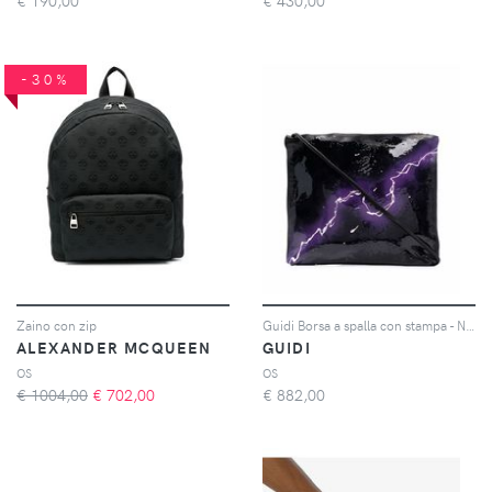
€
190,00
€
430,00
-30%
Zaino con zip
Guidi Borsa a spalla con stampa - Nero
ALEXANDER MCQUEEN
GUIDI
OS
OS
€ 1004,00
€
702,00
€
882,00