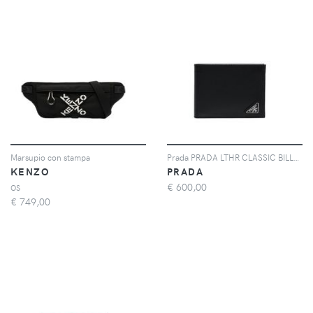
Marsupio con stampa
Prada PRADA LTHR CLASSIC BILLFOLD LOGO BLACK - Nero
KENZO
PRADA
€
600,00
OS
€
749,00