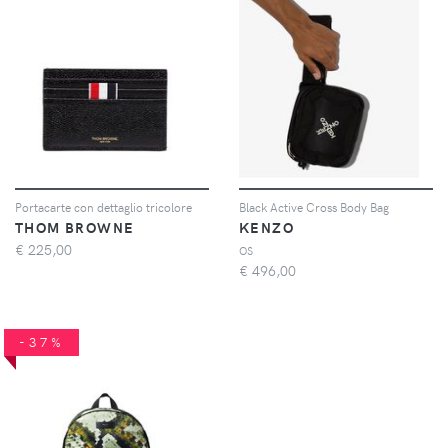
Portacarte con dettaglio tricolore
Black Active Cross Body Bag
THOM BROWNE
KENZO
€
225,00
OS
€
496,00
-37%