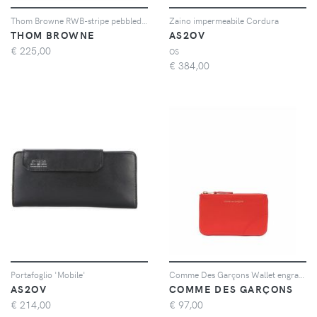
Thom Browne RWB-stripe pebbled cardholder - Grigio
Zaino impermeabile Cordura
THOM BROWNE
AS2OV
€
225,00
OS
€
384,00
Portafoglio 'Mobile'
Comme Des Garçons Wallet engraved-logo wallet - Rosso
AS2OV
COMME DES GARÇONS
€
214,00
€
97,00