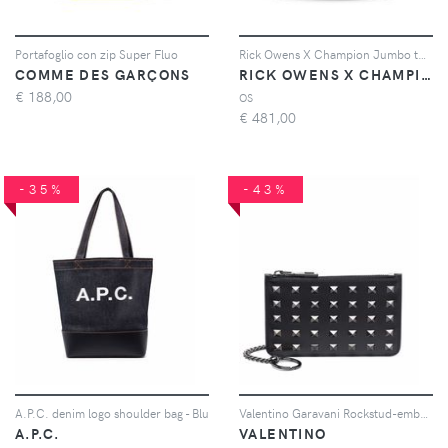
Portafoglio con zip Super Fluo
Rick Owens X Champion Jumbo tote bag - Nero
COMME DES GARÇONS
RICK OWENS X CHAMPION
€
188,00
OS
€
481,00
-35%
-43%
A.P.C. denim logo shoulder bag - Blu
Valentino Garavani Rockstud-embellished cardholder - Nero
A.P.C.
VALENTINO