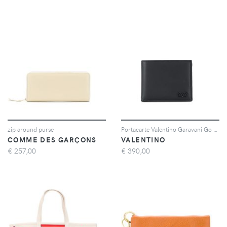
zip around purse
Portacarte Valentino Garavani Go Logo
COMME DES GARÇONS
VALENTINO
€
257,00
€
390,00