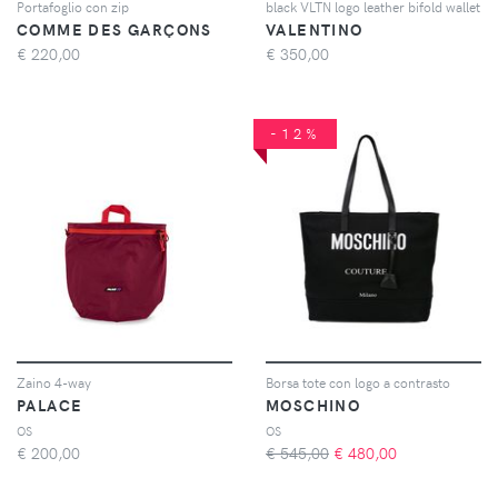
Portafoglio con zip
black VLTN logo leather bifold wallet
COMME DES GARÇONS
VALENTINO
€
220,00
€
350,00
-12%
Zaino 4-way
Borsa tote con logo a contrasto
PALACE
MOSCHINO
OS
OS
€
200,00
€ 545,00
€
480,00