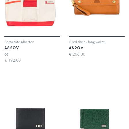
Borsa tote Alberton
Oiled shrink long wallet
AS2OV
AS2OV
€
266,00
OS
€
192,00