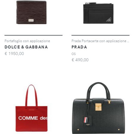
Portafoglio con applicazione
Prada Portacarte con applicazione - Nero
DOLCE & GABBANA
PRADA
€
1950,00
OS
€
490,00