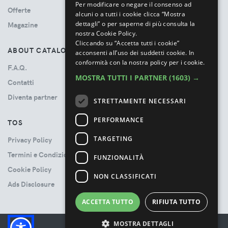
Per modificare o negare il consenso ad
Offerte
alcuni o a tutti i cookie clicca “Mostra
dettagli” o per saperne di più consulta la
Magazine
nostra Cookie Policy.
Cliccando su “Accetta tutti i cookie”
ABOUT CATALOVE
acconsenti all’uso dei suddetti cookie.
In
conformità con la nostra policy per i cookie.
F.A.Q.
MOSTRA TUTTI I PARTNER
(1603) →
Contatti
Diventa partner
STRETTAMENTE NECESSARI
PERFORMANCE
TOS
TARGETING
Privacy Policy
Termini e Condizioni
FUNZIONALITÀ
Cookie Policy
NON CLASSIFICATI
Ads Disclosure
ACCETTA TUTTO
RIFIUTA TUTTO
MOSTRA DETTAGLI