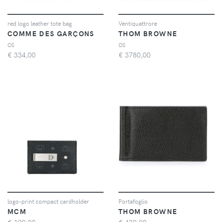
red logo leather tote bag
Ventiquattrore
COMME DES GARÇONS
THOM BROWNE
OS
OS
€
334,00
€
3780,00
logo-print compact cardholder
Portafoglio
MCM
THOM BROWNE