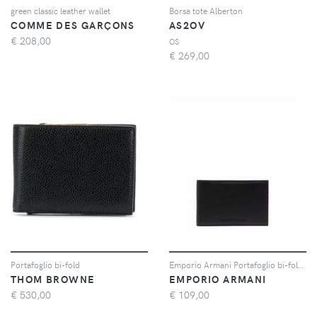
green classic leather wallet
Borsa tote Alberton
COMME DES GARÇONS
AS2OV
€
208,00
OS
€
269,00
Portafoglio bi-fold
Emporio Armani Portafoglio bi-fold - Nero
THOM BROWNE
EMPORIO ARMANI
€
530,00
€
109,00