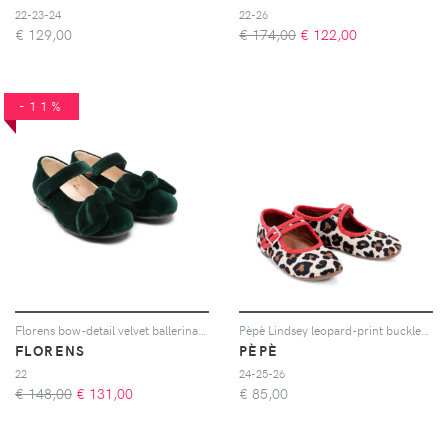
22-23-24
22-26
€
129,00
€ 174,00
€
122,00
-11%
Florens bow-detail velvet ballerinas - Verde
Pèpè Lindsey leopard-print buckle-fastening slippers - Toni neutri
FLORENS
PÈPÈ
22
24-25-26
€ 148,00
€
131,00
€
85,00