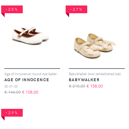
-25%
-27%
Age of Innocence round-toe ballerina shoes - Toni neutri
BabyWalker bow-embellished ballet flats - Toni neutri
AGE OF INNOCENCE
BABYWALKER
€ 215,00
€
158,00
30-31-33
€ 144,00
€
108,00
-29%