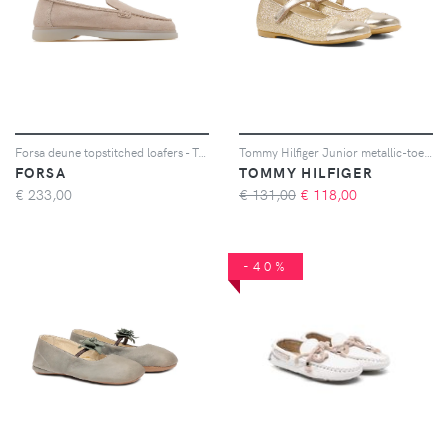
Forsa deune topstitched loafers - Toni neutri
Tommy Hilfiger Junior metallic-toe strap-detail ballerinas - Oro
FORSA
TOMMY HILFIGER
€
233,00
€ 131,00
€
118,00
-40%