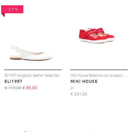
-29%
Eli1957 slingback leather ballet flats - Bianco
Miki House Ballerine con strappo - Rosso
ELI1957
MIKI HOUSE
€ 119,00
€
85,00
21
€
241,00