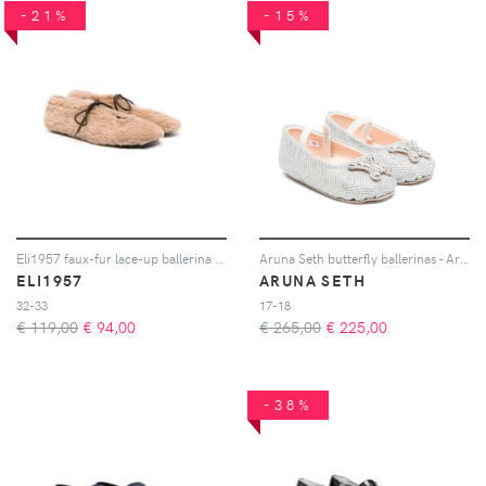
-21%
-15%
Eli1957 faux-fur lace-up ballerina shoes - Marrone
Aruna Seth butterfly ballerinas - Argento
ELI1957
ARUNA SETH
32-33
17-18
€ 119,00
€
94,00
€ 265,00
€
225,00
-38%