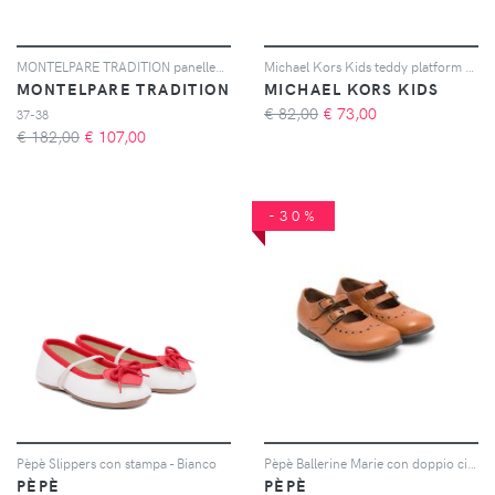
MONTELPARE TRADITION panelled leather ballerina shoes - Toni neutri
Michael Kors Kids teddy platform slippers - Nero
MONTELPARE TRADITION
MICHAEL KORS KIDS
€ 82,00
€
73,00
37-38
€ 182,00
€
107,00
-30%
Pèpè Slippers con stampa - Bianco
Pèpè Ballerine Marie con doppio cinturino - Marrone
PÈPÈ
PÈPÈ