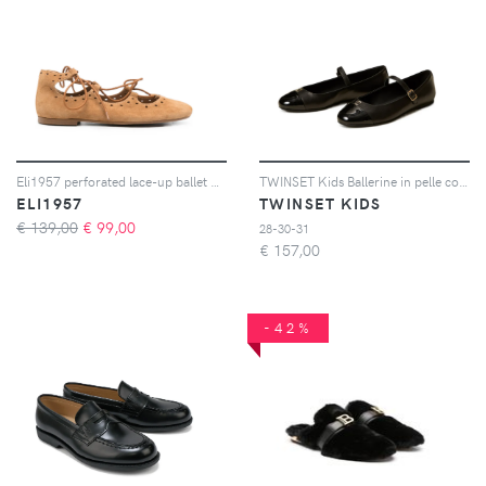
Eli1957 perforated lace-up ballet flats - Marrone
TWINSET Kids Ballerine in pelle con logo e cinturino - Nero
ELI1957
TWINSET KIDS
€ 139,00
€
99,00
28-30-31
€
157,00
-42%