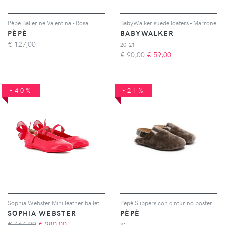
Pèpè Ballerine Valentina - Rosa
BabyWalker suede loafers - Marrone
PÈPÈ
BABYWALKER
€
127,00
20-21
€ 90,00
€
59,00
-40%
-21%
Sophia Webster Mini leather ballet flats - Rosa
Pèpè Slippers con cinturino posteriore - Marrone
SOPHIA WEBSTER
PÈPÈ
€ 464,00
€
280,00
31