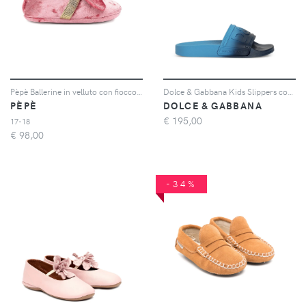
Pèpè Ballerine in velluto con fiocco - Rosa
Dolce & Gabbana Kids Slippers con logo goffrato - Blu
PÈPÈ
DOLCE & GABBANA
€
195,00
17-18
€
98,00
-34%