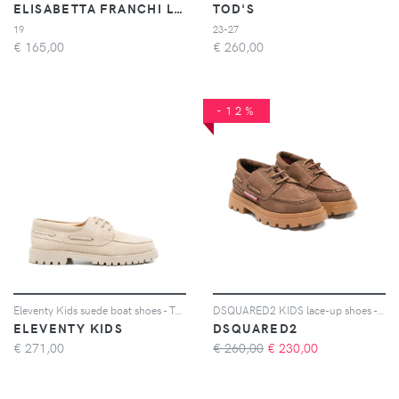
ELISABETTA FRANCHI LA MIA BAMBINA
TOD'S
19
23-27
€
165,00
€
260,00
-12%
Eleventy Kids suede boat shoes - Toni neutri
DSQUARED2 KIDS lace-up shoes - Marrone
ELEVENTY KIDS
DSQUARED2
€
271,00
€ 260,00
€
230,00