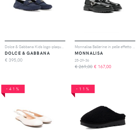
Dolce & Gabbana Kids logo-plaque leather loafers - Blu
Monnalisa Ballerine in pelle effetto lucido - Nero
DOLCE & GABBANA
MONNALISA
€
395,00
25-29-36
€ 269,00
€
167,00
-41%
-11%