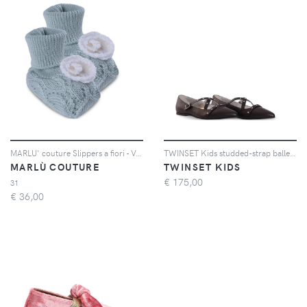
MARLU' couture Slippers a fiori - Verde
TWINSET Kids studded-strap ballet flats - Nero
MARLÙ COUTURE
TWINSET KIDS
€
175,00
31
€
36,00