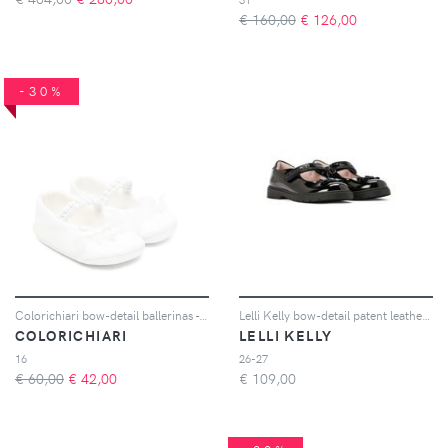
€ 160,00
€
126,00
-30%
Colorichiari bow-detail ballerinas - Bianco
Lelli Kelly bow-detail patent leather shoes - Nero
COLORICHIARI
LELLI KELLY
16
26-27
€ 60,00
€
42,00
€
109,00