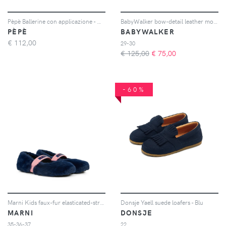
Pèpè Ballerine con applicazione - Grigio
BabyWalker bow-detail leather mocassins - Toni neutri
PÈPÈ
BABYWALKER
€
112,00
29-30
€ 125,00
€
75,00
-60%
Marni Kids faux-fur elasticated-strap ballet flats - Blu
Donsje Yaell suede loafers - Blu
MARNI
DONSJE
35-36-37
22