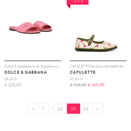
-20%
Dolce & Gabbana Kids Slippers a punta aperta con logo - Rosa
CAPULETTE floral buckle ballet flats - Toni neutri
DOLCE & GABBANA
CAPULETTE
28-29-31
27-30-31
€
325,00
€ 335,00
€
269,00
...
<
<
1
22
23
24
>
>