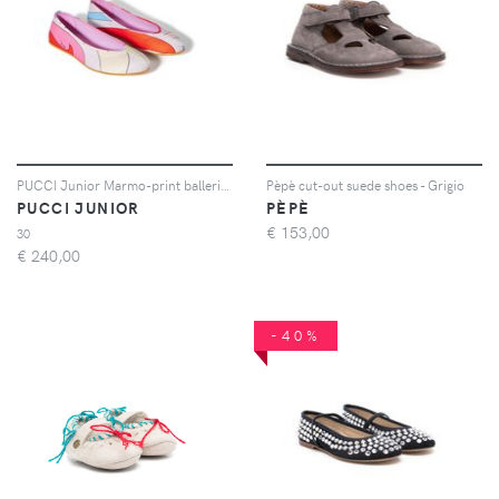
PUCCI Junior Marmo-print ballerina shoes - Rosa
Pèpè cut-out suede shoes - Grigio
PUCCI JUNIOR
PÈPÈ
€
153,00
30
€
240,00
-40%