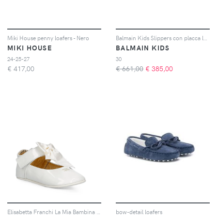
Miki House penny loafers - Nero
Balmain Kids Slippers con placca logo - Nero
MIKI HOUSE
BALMAIN KIDS
24-25-27
30
€
417,00
€ 661,00
€
385,00
Elisabetta Franchi La Mia Bambina bow-detail touch-strap ballet flats - Bianco
bow-detail loafers