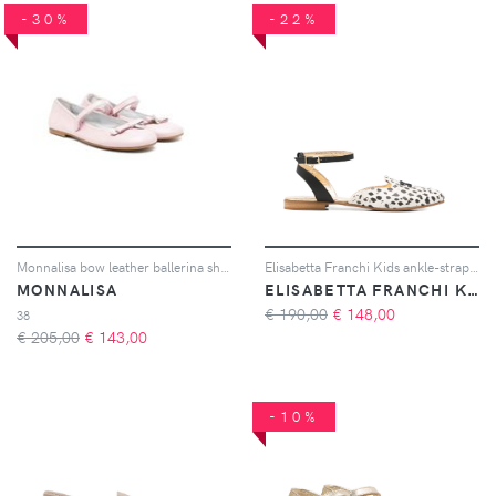
-30%
-22%
Monnalisa bow leather ballerina shoes - Rosa
Elisabetta Franchi Kids ankle-strap flat pumps - Toni neutri
MONNALISA
ELISABETTA FRANCHI KIDS
€ 190,00
€
148,00
38
€ 205,00
€
143,00
-10%