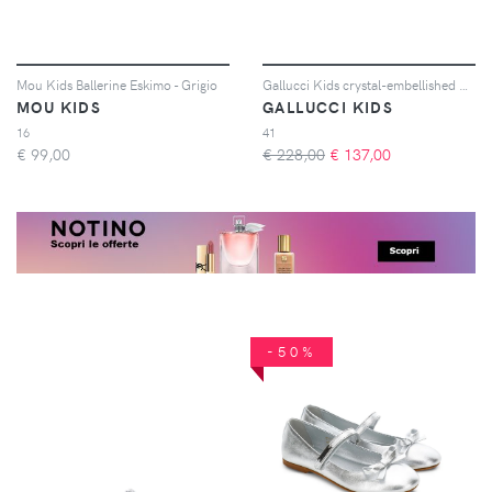
Mou Kids Ballerine Eskimo - Grigio
Gallucci Kids crystal-embellished ballerina shoes - Blu
MOU KIDS
GALLUCCI KIDS
16
41
€
99,00
€ 228,00
€
137,00
-50%