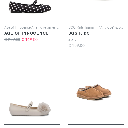
Age of Innocence Anemone ballerinas - Nero
UGG Kids Tasman II "Antilope" slippers - Marrone
AGE OF INNOCENCE
UGG KIDS
€ 257,00
€
169,00
6-8-9
€
159,00