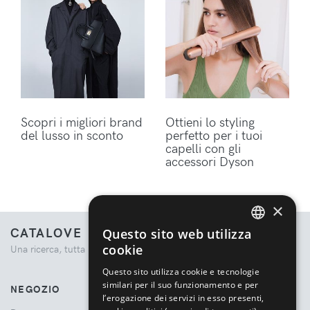
Scopri i migliori brand
Ottieni lo styling
del lusso in sconto
perfetto per i tuoi
capelli con gli
accessori Dyson
×
CATALOVE
Questo sito web utilizza
ENGLISH
cookie
Una ricerca, tutta la moda.
ITALIAN
Questo sito utilizza cookie e tecnologie
similari per il suo funzionamento e per
NEGOZIO
l’erogazione dei servizi in esso presenti,