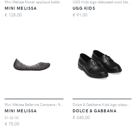
Mini Melissa flower applique ballerinas - Toni neutri
UGG Kids logo-debossed wool blend slippers - Marrone
MINI MELISSA
UGG KIDS
€
128,00
€
91,00
Mini Melissa Ballerine Campana - Nero
Dolce & Gabbana Kids logo-plaque leather loafers - Nero
MINI MELISSA
DOLCE & GABBANA
€
345,00
31-32-33
€
75,00