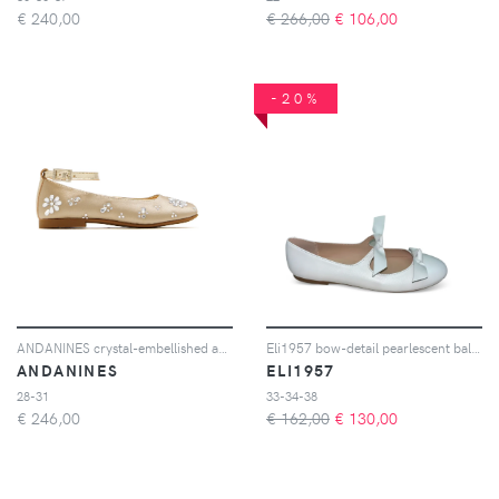
€
240,00
€ 266,00
€
106,00
-20%
ANDANINES crystal-embellished ankle-strap ballerinas - Toni neutri
Eli1957 bow-detail pearlescent ballet flats - Bianco
ANDANINES
ELI1957
28-31
33-34-38
€
246,00
€ 162,00
€
130,00