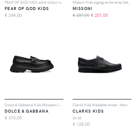
FEAR OF GOD KIDS solid-colour slip-on sandals - Toni neutri
Missoni Kids zigzag ankle strap ballerinas - Rosa
FEAR OF GOD KIDS
MISSONI
€
244,00
€ 287,00
€
201,00
Dolce & Gabbana Kids Mocassini in pelle con suola chunky - Nero
Clarks Kids Wallabee shoes - Nero
DOLCE & GABBANA
CLARKS KIDS
€
376,00
33-35
€
128,00