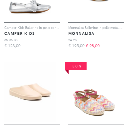
Camper Kids Ballerine in pelle con fiocco - Argento
Monnalisa Ballerine in pelle metallizzata - Argento
CAMPER KIDS
MONNALISA
35-36-38
24-28
€
123,00
€ 195,00
€
98,00
-30%