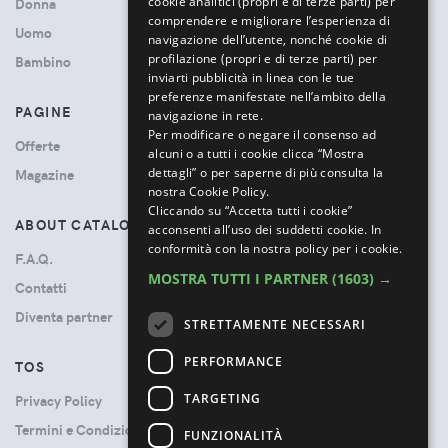
cookie analitici (propri e di terze parti) per
Donna
comprendere e migliorare l’esperienza di
Uomo
navigazione dell’utente, nonché cookie di
profilazione (propri e di terze parti) per
Bambino
inviarti pubblicità in linea con le tue
preferenze manifestate nell’ambito della
PAGINE
navigazione in rete.
Per modificare o negare il consenso ad
Offerte
alcuni o a tutti i cookie clicca “Mostra
dettagli” o per saperne di più consulta la
Magazine
nostra Cookie Policy.
Cliccando su “Accetta tutti i cookie”
ABOUT CATALOVE
acconsenti all’uso dei suddetti cookie.
In
conformità con la nostra policy per i cookie.
F.A.Q.
MOSTRA TUTTI I PARTNER
(1603) →
Contatti
Diventa partner
STRETTAMENTE NECESSARI
PERFORMANCE
TOS
TARGETING
Privacy Policy
Termini e Condizioni
FUNZIONALITÀ