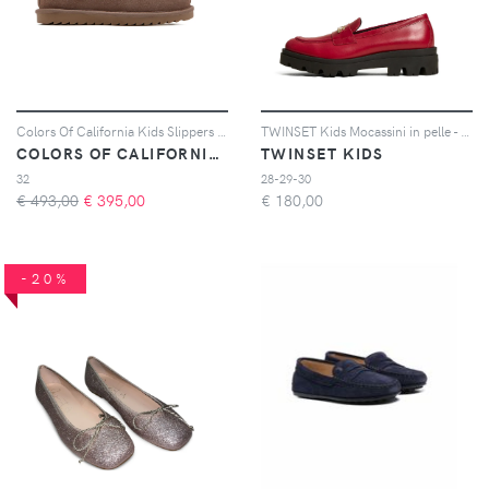
Colors Of California Kids Slippers a calzino Eggy - Marrone
TWINSET Kids Mocassini in pelle - Rosso
COLORS OF CALIFORNIA KIDS
TWINSET KIDS
32
28-29-30
€ 493,00
€
395,00
€
180,00
-20%