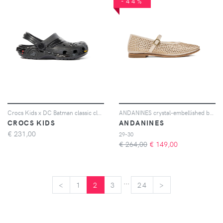
-44%
Crocs Kids x DC Batman classic clog sandals - Nero
ANDANINES crystal-embellished ballerinas - Toni neutri
CROCS KIDS
ANDANINES
€
231,00
29-30
€ 264,00
€
149,00
...
<
<
1
2
3
24
>
>