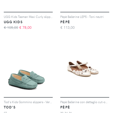
UGG Kids Tasman Maxi Curly slippers - Toni neutri
Pèpè Ballerine LEP5 - Toni neutri
UGG KIDS
PÈPÈ
€ 105,00
€
78,00
€
113,00
Tod's Kids Gommino slippers - Verde
Pèpè Ballerine con dettaglio cut-out - Oro
TOD'S
PÈPÈ
27
30-34-36