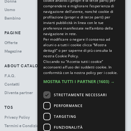
cookie analitici (propri e di terze parti) per
Donna
comprendere e migliorare l’esperienza di
Uomo
navigazione dell’utente, nonché cookie di
profilazione (propri e di terze parti) per
Bambino
inviarti pubblicità in linea con le tue
preferenze manifestate nell’ambito della
PAGINE
navigazione in rete.
Per modificare o negare il consenso ad
Offerte
alcuni o a tutti i cookie clicca “Mostra
dettagli” o per saperne di più consulta la
Magazine
nostra Cookie Policy.
Cliccando su “Accetta tutti i cookie”
ABOUT CATALOVE
acconsenti all’uso dei suddetti cookie.
In
conformità con la nostra policy per i cookie.
F.A.Q.
MOSTRA TUTTI I PARTNER
(1603) →
Contatti
Diventa partner
STRETTAMENTE NECESSARI
PERFORMANCE
TOS
TARGETING
Privacy Policy
Termini e Condizioni
FUNZIONALITÀ