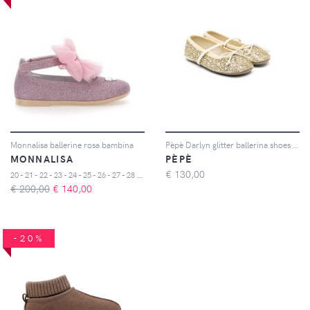
Monnalisa ballerine rosa bambina
Pèpè Darlyn glitter ballerina shoes - Oro
MONNALISA
PÈPÈ
2
0 - 21 - 22 - 23 - 24 - 25 - 26 - 27 - 28 - 29
€
130,00
€ 200,00
€
140,00
-20%