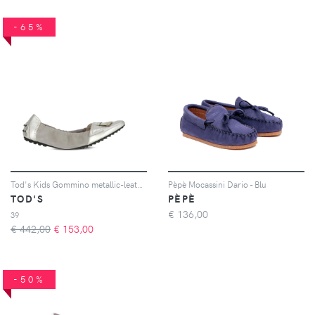
-65%
Tod's Kids Gommino metallic-leather ballet flats - Argento
Pèpè Mocassini Dario - Blu
TOD'S
PÈPÈ
€
136,00
39
€ 442,00
€
153,00
-50%