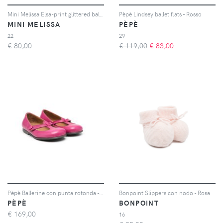
Mini Melissa Elsa-print glittered ballerina shoes - Blu
Pèpè Lindsey ballet flats - Rosso
MINI MELISSA
PÈPÈ
22
29
€
80,00
€ 119,00
€
83,00
Pèpè Ballerine con punta rotonda - Rosa
Bonpoint Slippers con nodo - Rosa
PÈPÈ
BONPOINT
€
169,00
16