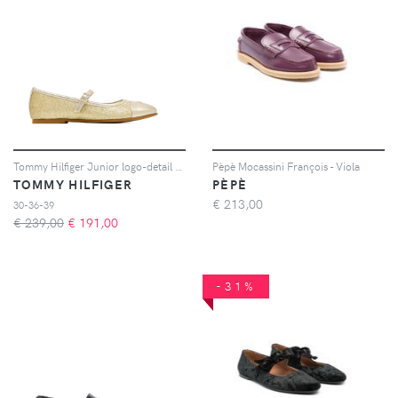
Tommy Hilfiger Junior logo-detail ballet flat - Oro
Pèpè Mocassini François - Viola
TOMMY HILFIGER
PÈPÈ
€
213,00
30-36-39
€ 239,00
€
191,00
-31%