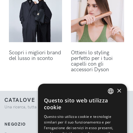
Scopri i migliori brand
Ottieni lo styling
del lusso in sconto
perfetto per i tuoi
capelli con gli
accessori Dyson
×
CATALOVE
Questo sito web utilizza
ENGLISH
cookie
Una ricerca, tutta la moda.
ITALIAN
Questo sito utilizza cookie e tecnologie
similari per il suo funzionamento e per
NEGOZIO
l’erogazione dei servizi in esso presenti,