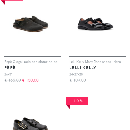
Pèpè Clogs Lucio con cinturino posteriore - Nero
Lelli Kelly Mary Jane shoes - Nero
PÈPÈ
LELLI KELLY
26-31
24-27-28
€ 165,00
€
130,00
€
109,00
-10%