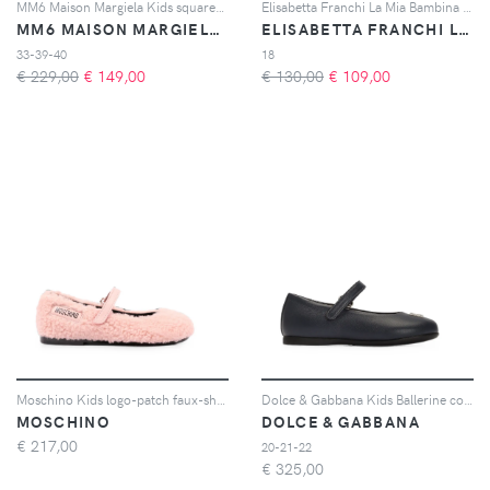
MM6 Maison Margiela Kids square-toe mules - Toni neutri
Elisabetta Franchi La Mia Bambina leather ballerinas - Bianco
MM6 MAISON MARGIELA KIDS
ELISABETTA FRANCHI LA MIA BAMBINA
33-39-40
18
€ 229,00
€
149,00
€ 130,00
€
109,00
Moschino Kids logo-patch faux-shearling ballet flats - Rosa
Dolce & Gabbana Kids Ballerine con nappa - Blu
MOSCHINO
DOLCE & GABBANA
€
217,00
20-21-22
€
325,00