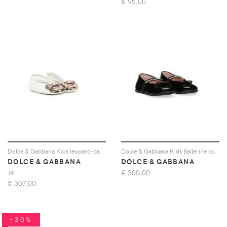
€
95,00
Dolce & Gabbana Kids leopard-patch ballerinas - Bianco
Dolce & Gabbana Kids Ballerine con logo - Nero
DOLCE & GABBANA
DOLCE & GABBANA
€
300,00
19
€
307,00
-30%