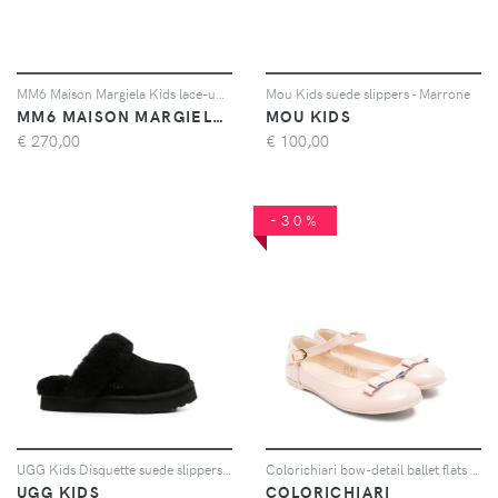
MM6 Maison Margiela Kids lace-up leather shoes - Nero
Mou Kids suede slippers - Marrone
MM6 MAISON MARGIELA KIDS
MOU KIDS
€
270,00
€
100,00
-30%
UGG Kids Disquette suede slippers - Nero
Colorichiari bow-detail ballet flats - Rosa
UGG KIDS
COLORICHIARI