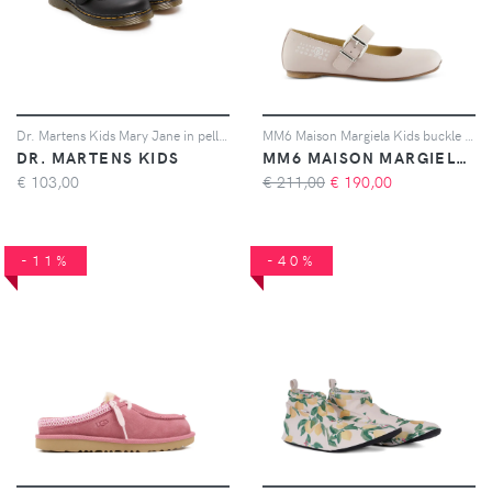
Dr. Martens Kids Mary Jane in pelle - Nero
MM6 Maison Margiela Kids buckle ballerinas - Rosa
DR. MARTENS KIDS
MM6 MAISON MARGIELA KIDS
€
103,00
€ 211,00
€
190,00
-11%
-40%