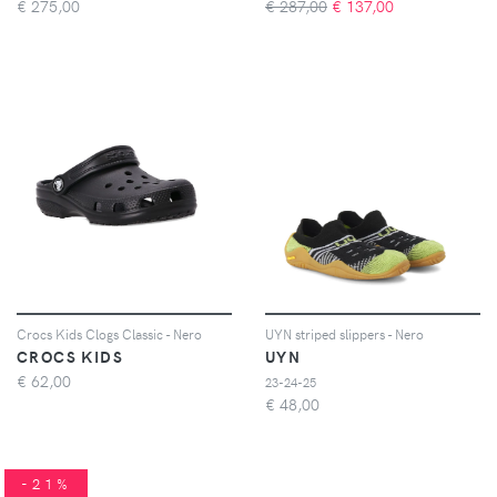
€
275,00
€ 287,00
€
137,00
Crocs Kids Clogs Classic - Nero
UYN striped slippers - Nero
CROCS KIDS
UYN
€
62,00
23-24-25
€
48,00
-21%