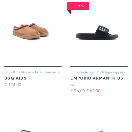
-18%
UGG Kids Slippers Tazz - Toni neutri
Emporio Armani Kids logo slippers - Nero
UGG KIDS
EMPORIO ARMANI KIDS
€
124,00
30
€ 76,00
€
62,00