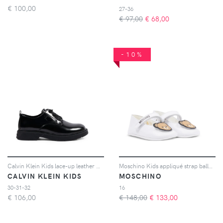
€
100,00
27-36
€ 97,00
€
68,00
-10%
Calvin Klein Kids lace-up leather Derby shoes - Nero
Moschino Kids appliqué strap ballerinas - Bianco
CALVIN KLEIN KIDS
MOSCHINO
30-31-32
16
€
106,00
€ 148,00
€
133,00