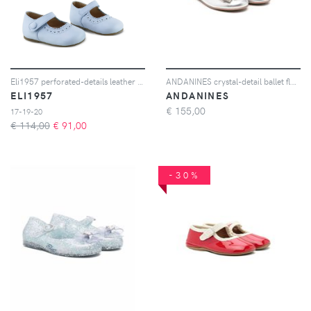
Eli1957 perforated-details leather ballerinas - Blu
ANDANINES crystal-detail ballet flats - Argento
ELI1957
ANDANINES
€
155,00
17-19-20
€ 114,00
€
91,00
-30%