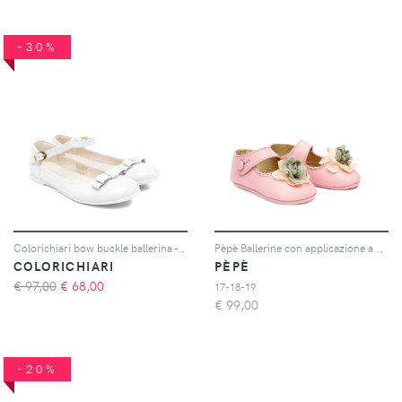
-30%
Colorichiari bow buckle ballerina - Bianco
Pèpè Ballerine con applicazione a fiori - Rosa
COLORICHIARI
PÈPÈ
€ 97,00
€
68,00
17-18-19
€
99,00
-20%