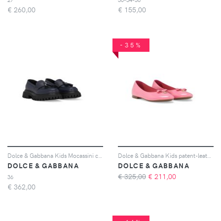
€
260,00
€
155,00
-35%
Dolce & Gabbana Kids Mocassini con nappa - Blu
Dolce & Gabbana Kids patent-leather ballerina shoes - Rosa
DOLCE & GABBANA
DOLCE & GABBANA
€ 325,00
€
211,00
36
€
362,00