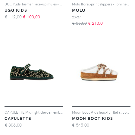
UGG Kids Tasman lace-up mules - Rosa
Molo floral-print slippers - Toni neutri
UGG KIDS
MOLO
€ 112,00
€
100,00
23-27
€ 35,00
€
21,00
CAPULETTE Midnight Garden embroidered ballerinas - Verde
Moon Boot Kids faux-fur flat slippers - Marrone
CAPULETTE
MOON BOOT KIDS
€
306,00
€
545,00