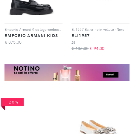
Emporio Armani Kids logo-embossed loafers - Nero
Eli1957 Ballerine in velluto - Nero
EMPORIO ARMANI KIDS
ELI1957
€
375,00
28
€ 136,00
€
94,00
-20%