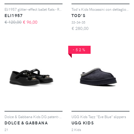
Eli1957 glitter-effect ballet flats - Rosa
Tod's Kids Mocassini con dettaglio cuciture - Blu
ELI1957
TOD'S
€ 120,00
€
96,00
33-34-35
€
280,00
-52%
Dolce & Gabbana Kids DG patent-leather ballerina pumps - Nero
UGG Kids Tazz "Eve Blue" slippers
DOLCE & GABBANA
UGG KIDS
21
2 Kids