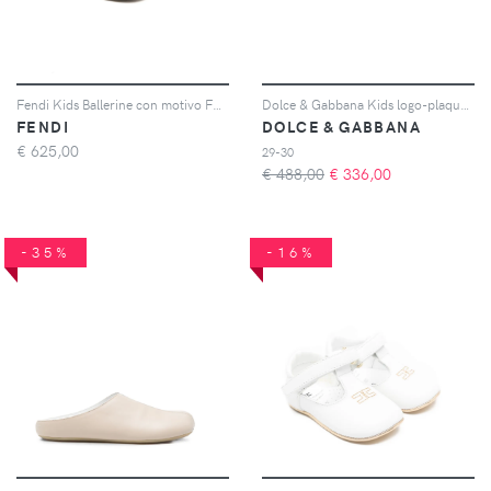
Fendi Kids Ballerine con motivo FF - Marrone
Dolce & Gabbana Kids logo-plaque leather loafers - Toni neutri
FENDI
DOLCE & GABBANA
€
625,00
29-30
€ 488,00
€
336,00
-35%
-16%