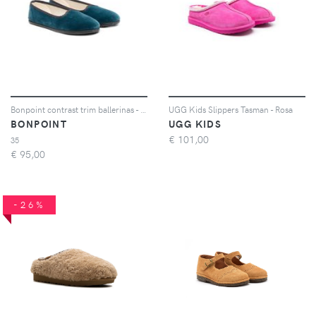
Bonpoint contrast trim ballerinas - Blu
UGG Kids Slippers Tasman - Rosa
BONPOINT
UGG KIDS
€
101,00
35
€
95,00
-26%