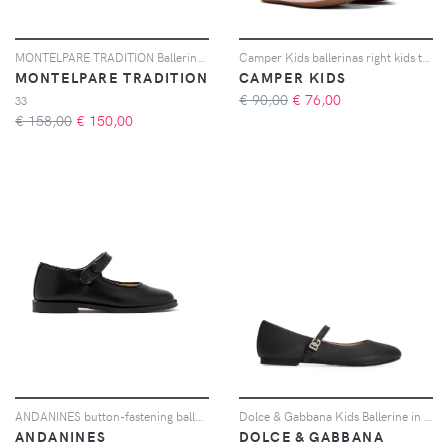
MONTELPARE TRADITION Ballerine Saint Trope - Bianco
Camper Kids ballerinas right kids twins - Rosa
MONTELPARE TRADITION
CAMPER KIDS
€ 90,00
€
76,00
33
€ 158,00
€
150,00
ANDANINES button-fastening ballerinas - Nero
Dolce & Gabbana Kids Ballerine in pelle - Nero
ANDANINES
DOLCE & GABBANA