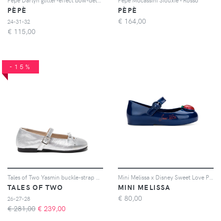
PÈPÈ
PÈPÈ
€
164,00
24-31-32
€
115,00
-15%
Tales of Two Yasmin buckle-strap ballet flats - Argento
Mini Melissa x Disney Sweet Love Princess ballet flats - Blu
TALES OF TWO
MINI MELISSA
€
80,00
26-27-28
€ 281,00
€
239,00