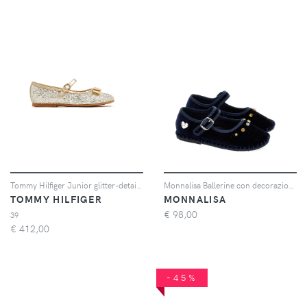
Tommy Hilfiger Junior glitter-detail leather ballerina shoes - Oro
Monnalisa Ballerine con decorazione di cristalli - Blu
TOMMY HILFIGER
MONNALISA
€
98,00
39
€
412,00
-45%