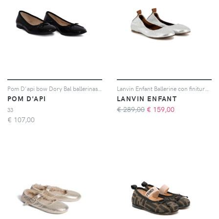
Pom D'api bow Dory Bal ballerinas - Nero
Lanvin Enfant Ballerine con finitura metallizzata - Argento
POM D'API
LANVIN ENFANT
€ 289,00
€
159,00
33
€
107,00