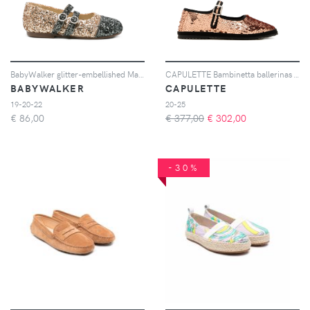
BabyWalker glitter-embellished Mary Jane ballet flats - Oro
CAPULETTE Bambinetta ballerinas - Oro
BABYWALKER
CAPULETTE
19-20-22
20-25
€
86,00
€ 377,00
€
302,00
-30%