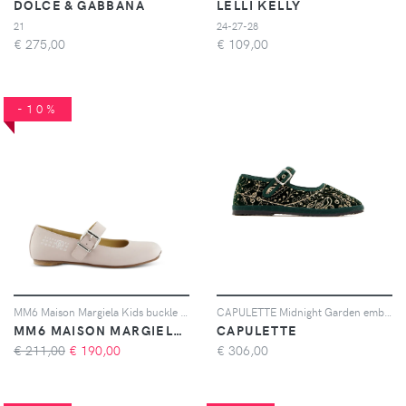
DOLCE & GABBANA
LELLI KELLY
21
24-27-28
€
275,00
€
109,00
-10%
MM6 Maison Margiela Kids buckle ballerinas - Rosa
CAPULETTE Midnight Garden embroidered ballerinas - Verde
MM6 MAISON MARGIELA KIDS
CAPULETTE
€ 211,00
€
190,00
€
306,00