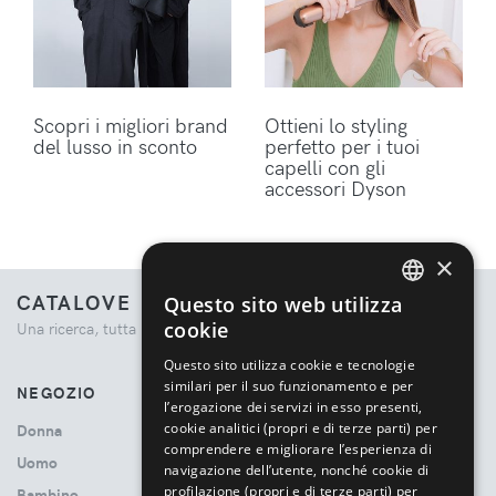
Scopri i migliori brand
Ottieni lo styling
del lusso in sconto
perfetto per i tuoi
capelli con gli
accessori Dyson
×
CATALOVE
Questo sito web utilizza
ENGLISH
cookie
Una ricerca, tutta la moda.
ITALIAN
Questo sito utilizza cookie e tecnologie
similari per il suo funzionamento e per
NEGOZIO
l’erogazione dei servizi in esso presenti,
cookie analitici (propri e di terze parti) per
Donna
comprendere e migliorare l’esperienza di
Uomo
navigazione dell’utente, nonché cookie di
profilazione (propri e di terze parti) per
Bambino