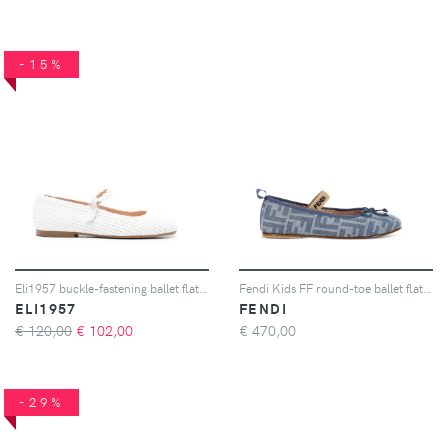
-15%
Eli1957 buckle-fastening ballet flats - Bianco
Fendi Kids FF round-toe ballet flats - Blu
ELI1957
FENDI
€ 120,00
€
102,00
€
470,00
-29%