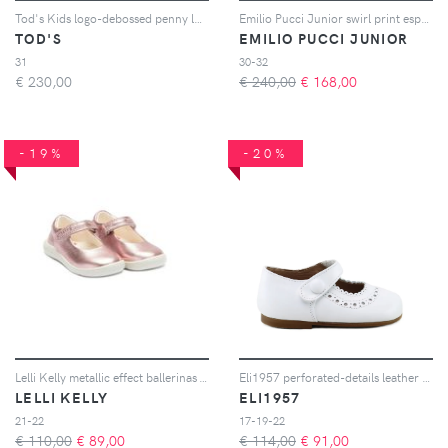
Tod's Kids logo-debossed penny loafers - Marrone
Emilio Pucci Junior swirl print espadrilles - Viola
TOD'S
EMILIO PUCCI JUNIOR
31
30-32
€
230,00
€ 240,00
€
168,00
-19%
-20%
Lelli Kelly metallic effect ballerinas - Rosa
Eli1957 perforated-details leather ballerinas - Bianco
LELLI KELLY
ELI1957
21-22
17-19-22
€ 110,00
€
89,00
€ 114,00
€
91,00