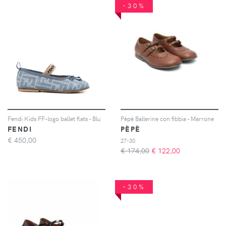
-30%
Fendi Kids FF-logo ballet flats - Blu
Pèpè Ballerine con fibbia - Marrone
FENDI
PÈPÈ
€
450,00
27-30
€ 174,00
€
122,00
-30%