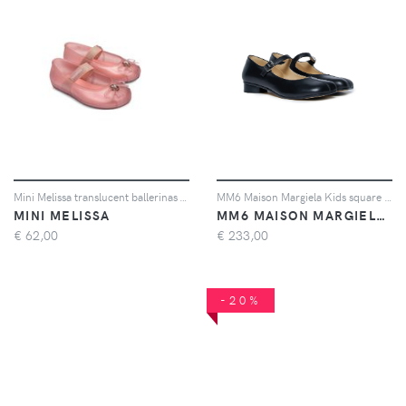
Mini Melissa translucent ballerinas - Rosa
MM6 Maison Margiela Kids square toe Mary Jane shoes - Nero
MINI MELISSA
MM6 MAISON MARGIELA KIDS
€
62,00
€
233,00
-20%