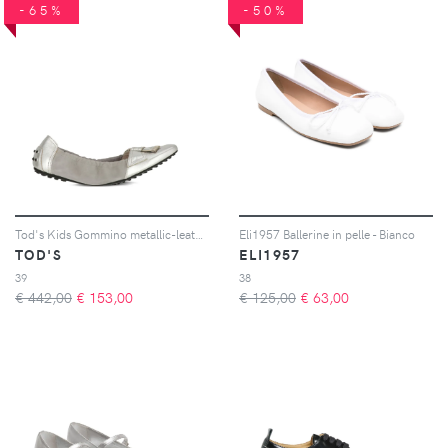
-65%
-50%
Tod's Kids Gommino metallic-leather ballet flats - Argento
Eli1957 Ballerine in pelle - Bianco
TOD'S
ELI1957
39
38
€ 442,00
€
153,00
€ 125,00
€
63,00