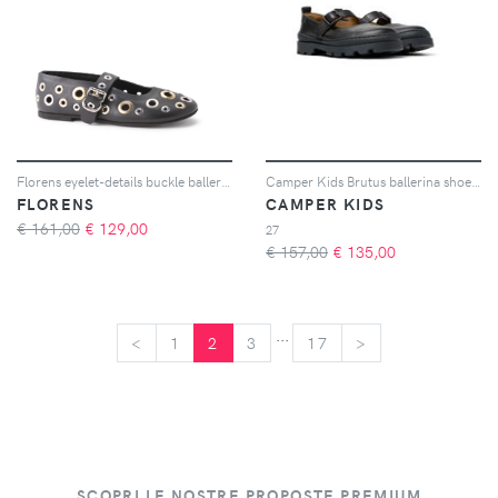
Florens eyelet-details buckle ballerinas - Nero
Camper Kids Brutus ballerina shoes - Nero
FLORENS
CAMPER KIDS
€ 161,00
€
129,00
27
€ 157,00
€
135,00
...
<
<
1
2
3
17
>
>
SCOPRI LE NOSTRE PROPOSTE PREMIUM