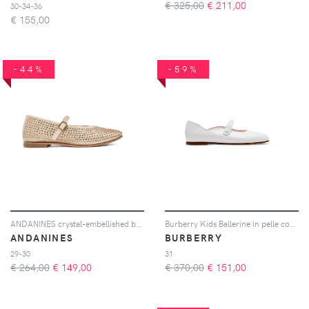
€ 325,00
€
211,00
30-34-36
€
155,00
-44%
-59%
ANDANINES crystal-embellished ballerinas - Toni neutri
Burberry Kids Ballerine in pelle con bottoni automatici - Bianco
ANDANINES
BURBERRY
29-30
31
€ 264,00
€
149,00
€ 370,00
€
151,00