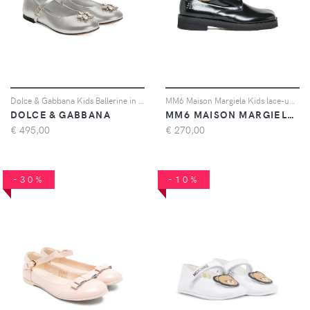
Dolce & Gabbana Kids Ballerine in pelle con decorazione - Argento
MM6 Maison Margiela Kids lace-up leather shoes - Nero
DOLCE & GABBANA
MM6 MAISON MARGIELA KIDS
€
495,00
€
270,00
-30%
-10%