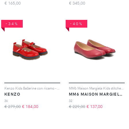
€
165,00
€
345,00
-34%
-40%
Kenzo Kids Ballerine con ricamo - Rosso
MM6 Maison Margiela Kids stitched leather ballerinas - Rosso
KENZO
MM6 MAISON MARGIELA KIDS
36
32
€ 279,00
€
184,00
€ 229,00
€
137,00