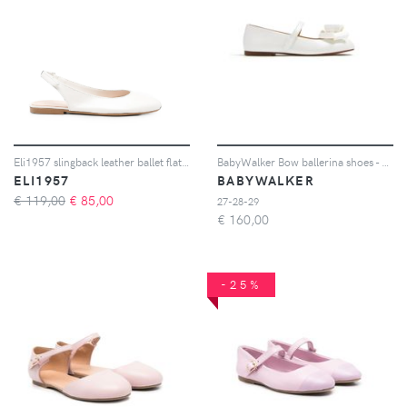
Eli1957 slingback leather ballet flats - Bianco
BabyWalker Bow ballerina shoes - Toni neutri
ELI1957
BABYWALKER
€ 119,00
€
85,00
27-28-29
€
160,00
-25%