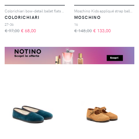
Colorichiari bow-detail ballet flats - Rosa
Moschino Kids appliqué strap ballerinas - Bianco
COLORICHIARI
MOSCHINO
27-36
16
€ 97,00
€
68,00
€ 148,00
€
133,00