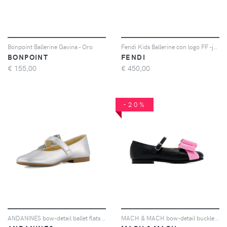
Bonpoint Ballerine Gavina - Oro
Fendi Kids Ballerine con logo FF -jacquard - Nero
BONPOINT
FENDI
€
155,00
€
450,00
-20%
ANDANINES bow-detail ballet flats - Argento
MACH & MACH bow-detail buckle-fastening ballet flats - Nero