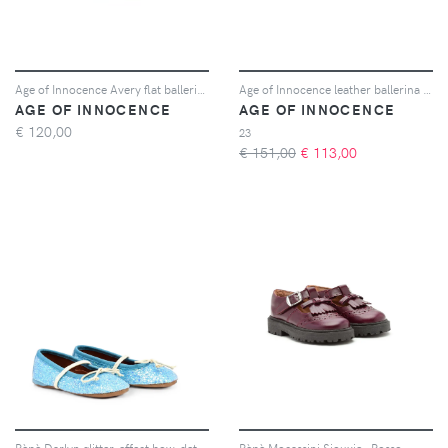
Age of Innocence Avery flat ballerinas - Rosa
Age of Innocence leather ballerina shoes - Viola
AGE OF INNOCENCE
AGE OF INNOCENCE
€
120,00
23
€ 151,00
€
113,00
Pèpè Darlyn glitter-effect bow-detail ballet flats - Blu
Pèpè Mocassini Siouxie - Rosso