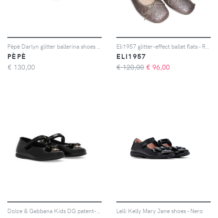
Pèpè Darlyn glitter ballerina shoes - Oro
Eli1957 glitter-effect ballet flats - Rosa
PÈPÈ
ELI1957
€
130,00
€ 120,00
€
96,00
Dolce & Gabbana Kids DG patent-leather ballerina pumps - Nero
Lelli Kelly Mary Jane shoes - Nero