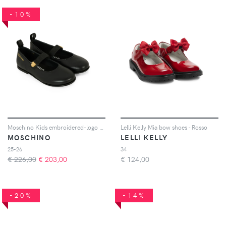
-10%
Moschino Kids embroidered-logo ballerina shoes - Nero
Lelli Kelly Mia bow shoes - Rosso
MOSCHINO
LELLI KELLY
25-26
34
€ 226,00
€
203,00
€
124,00
-20%
-14%