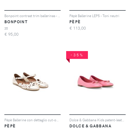
Bonpoint contrast trim ballerinas - Blu
Pèpè Ballerine LEP5 - Toni neutri
BONPOINT
PÈPÈ
€
113,00
35
€
95,00
-35%
Pèpè Ballerine con dettaglio cut-out - Oro
Dolce & Gabbana Kids patent-leather ballerina shoes - Rosa
PÈPÈ
DOLCE & GABBANA