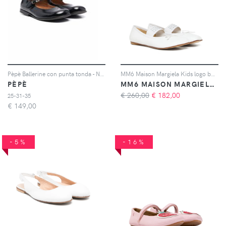
Pèpè Ballerine con punta tonda - Nero
MM6 Maison Margiela Kids logo bow leather ballerinas - Bianco
PÈPÈ
MM6 MAISON MARGIELA KIDS
€ 260,00
€
182,00
25-31-35
€
149,00
-5%
-16%