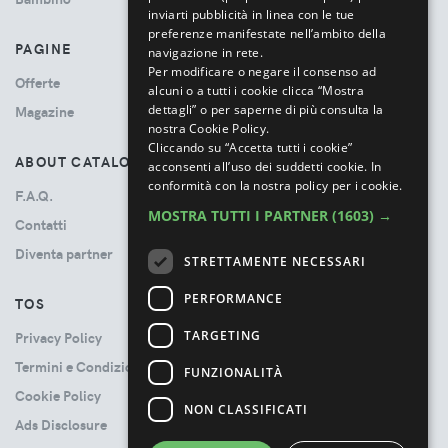
inviarti pubblicità in linea con le tue
preferenze manifestate nell’ambito della
PAGINE
navigazione in rete.
Per modificare o negare il consenso ad
Offerte
alcuni o a tutti i cookie clicca “Mostra
dettagli” o per saperne di più consulta la
Magazine
nostra Cookie Policy.
Cliccando su “Accetta tutti i cookie”
ABOUT CATALOVE
acconsenti all’uso dei suddetti cookie.
In
conformità con la nostra policy per i cookie.
F.A.Q.
MOSTRA TUTTI I PARTNER
(1603) →
Contatti
Diventa partner
STRETTAMENTE NECESSARI
PERFORMANCE
TOS
TARGETING
Privacy Policy
Termini e Condizioni
FUNZIONALITÀ
Cookie Policy
NON CLASSIFICATI
Ads Disclosure