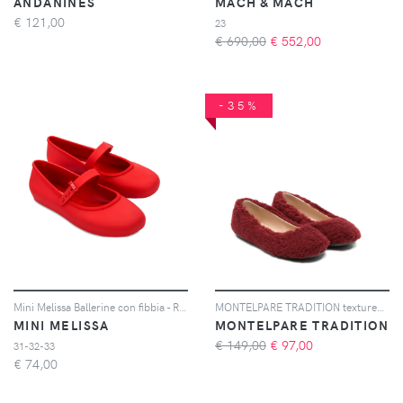
ANDANINES
MACH & MACH
€
121,00
23
€ 690,00
€
552,00
-35%
Mini Melissa Ballerine con fibbia - Rosso
MONTELPARE TRADITION textured ballet flats - Rosso
MINI MELISSA
MONTELPARE TRADITION
€ 149,00
€
97,00
31-32-33
€
74,00