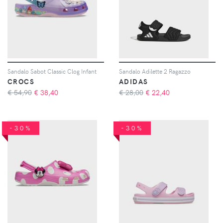
Sandalo Sabot Classic Clog Infant
Sandalo Adilette 2 Ragazzo
CROCS
ADIDAS
€ 54,90
€
38,40
€ 28,00
€
22,40
-30%
-30%