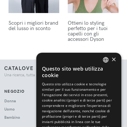
Scopri i migliori brand
Ottieni lo styling
del lusso in sconto
perfetto per i tuoi
capelli con gli
accessori Dyson
×
CATALOVE
Questo sito web utilizza
ENGLISH
cookie
Una ricerca, tutta la moda.
ITALIAN
Questo sito utilizza cookie e tecnologie
similari per il suo funzionamento e per
NEGOZIO
l’erogazione dei servizi in esso presenti,
cookie analitici (propri e di terze parti) per
Donna
comprendere e migliorare l’esperienza di
Uomo
navigazione dell’utente, nonché cookie di
profilazione (propri e di terze parti) per
Bambino
inviarti pubblicità in linea con le tue