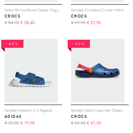
Sabot Minnie Mouse Classic Clog Infant
Sandalo Crocband Cruiser Infant
CROCS
CROCS
€ 54,90
€
38,40
€ 39,90
€
27,90
-40%
-30%
Sandalo Altaswim 2.0 Ragazzo
Sandalo Sabot Superman Classic Clog Junior
ADIDAS
CROCS
€ 33,00
€
19,90
€ 59,90
€
41,90