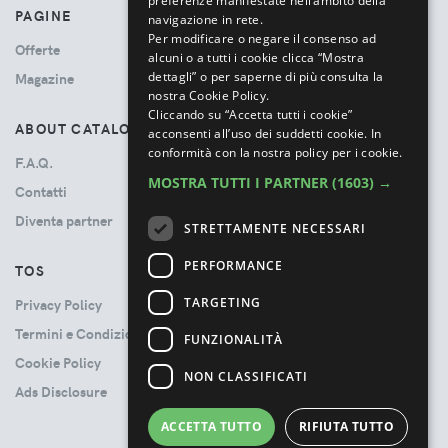
preferenze manifestate nell’ambito della
PAGINE
navigazione in rete.
Per modificare o negare il consenso ad
Offerte
alcuni o a tutti i cookie clicca “Mostra
dettagli” o per saperne di più consulta la
Magazine
nostra Cookie Policy.
Cliccando su “Accetta tutti i cookie”
ABOUT CATALOVE
acconsenti all’uso dei suddetti cookie.
In
conformità con la nostra policy per i cookie.
F.A.Q.
MOSTRA TUTTI I PARTNER
(1603) →
Contatti
Diventa partner
STRETTAMENTE NECESSARI
PERFORMANCE
TOS
TARGETING
Privacy Policy
Termini e Condizioni
FUNZIONALITÀ
Cookie Policy
NON CLASSIFICATI
Ads Disclosure
ACCETTA TUTTO
RIFIUTA TUTTO