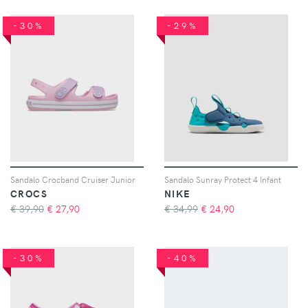
-30%
-29%
Sandalo Crocband Cruiser Junior
Sandalo Sunray Protect 4 Infant
CROCS
NIKE
€ 39,90
€
27,90
€ 34,99
€
24,90
-30%
-40%