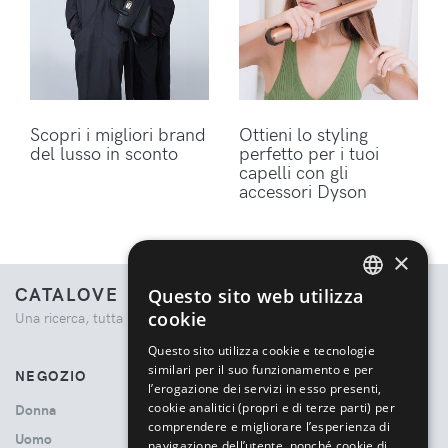
Scopri i migliori brand
Ottieni lo styling
del lusso in sconto
perfetto per i tuoi
capelli con gli
accessori Dyson
×
CATALOVE
Questo sito web utilizza
ENGLISH
cookie
Una ricerca, tutta la moda.
ITALIAN
Questo sito utilizza cookie e tecnologie
similari per il suo funzionamento e per
NEGOZIO
l’erogazione dei servizi in esso presenti,
cookie analitici (propri e di terze parti) per
Donna
comprendere e migliorare l’esperienza di
Uomo
navigazione dell’utente, nonché cookie di