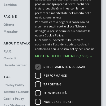
profilazione (propri e di terze parti) per
Bambino
inviarti pubblicità in linea con le tue
preferenze manifestate nell’ambito della
PAGINE
navigazione in rete.
Per modificare o negare il consenso ad
Offerte
alcuni o a tutti i cookie clicca “Mostra
dettagli” o per saperne di più consulta la
Magazine
nostra Cookie Policy.
Cliccando su “Accetta tutti i cookie”
ABOUT CATALOVE
acconsenti all’uso dei suddetti cookie.
In
conformità con la nostra policy per i cookie.
F.A.Q.
MOSTRA TUTTI I PARTNER
(1603) →
Contatti
Diventa partner
STRETTAMENTE NECESSARI
PERFORMANCE
TOS
TARGETING
Privacy Policy
Termini e Condizioni
FUNZIONALITÀ
Cookie Policy
NON CLASSIFICATI
Ads Disclosure