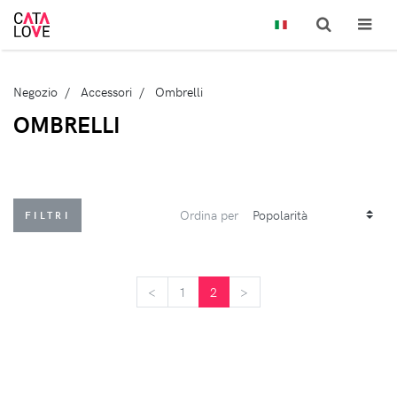
Negozio
Accessori
Ombrelli
OMBRELLI
Ordina per
FILTRI
<
<
1
2
>
>