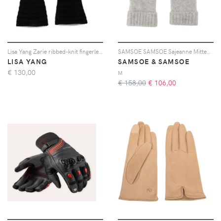
Lisa Yang Zarie ribbed-knit fingerless gloves - Nero
SAMSOE SAMSOE Sajeanne Mitten gloves - Grigio
LISA YANG
SAMSOE & SAMSOE
€
130,00
M
€ 158,00
€
106,00