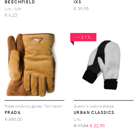
BEECHFIELD
IXS
€
39,95
L/XL - S/M
€
6,23
--31%
Prada corduroy gloves - Toni neutri
Guanti in nylon e sherpa
PRADA
URBAN CLASSICS
€
680,00
L/XL
€ 17,54
€
22,90