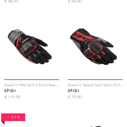
€
44,99
€
64,90
Guanti In Pelle Spidi X-Force Rosso S
Guanti In Tessuto Spidi Sport-Gt Rosso S
SPIDI
SPIDI
€
119,90
€
79,90
--37%