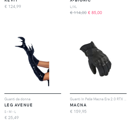
€
124,99
L/XL
€ 114,00
€
85,00
Guanti da donna
Guanti In Pelle Macna Era 2.0 RTX Nero L
LEG AVENUE
MACNA
€
159,95
S - M - L
€
25,49