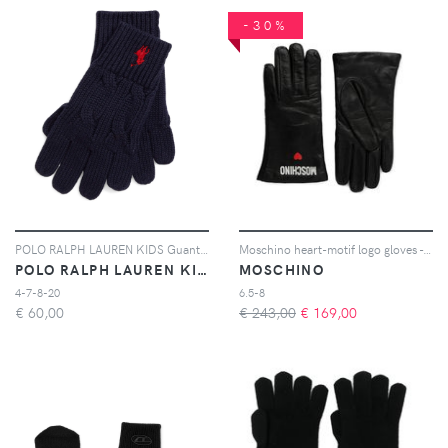
-30%
POLO RALPH LAUREN KIDS Guanti con logo - Blu
Moschino heart-motif logo gloves - Nero
POLO RALPH LAUREN KIDS
MOSCHINO
4-7-8-20
6.5-8
€
60,00
€ 243,00
€
169,00