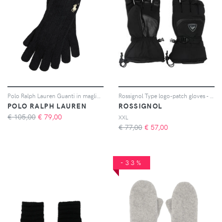
Polo Ralph Lauren Guanti in maglia a trecce - Nero
Rossignol Type logo-patch gloves - Nero
POLO RALPH LAUREN
ROSSIGNOL
€ 105,00
€
79,00
XXL
€ 77,00
€
57,00
-33%