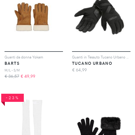
Guanti da donna Yokam
Guanti in Tessuto Tucano Urbano Break Hydroscud Nero L
BARTS
TUCANO URBANO
€
64,99
M/L - S/M
€ 36,57
€
49,99
-23%