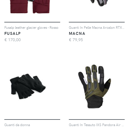
Fusalp leather glacier gloves - Rosso
Guanti In Pelle Macna Arcalon RTX Grigio Rosso XL
FUSALP
MACNA
€
170,00
€
79,95
Guanti da donna
Guanti In Tessuto IXS Pandora Air 2.0 Nero Verde Oliva Bianco XL