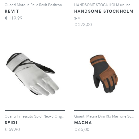
Guanti Moto In Pelle Revit Positron Nero Rosso XXL
HANDSOME STOCKHOLM unlined gloves - Marrone
REVIT
HANDSOME STOCKHOLM
€
119,99
S-M
€
273,00
Guanti In Tessuto Spidi Neo-S Grigio Nero XL
Guanti Macna Dim Rtx Marrone Scuro Nero 3XL
SPIDI
MACNA
€
59,90
€
65,00