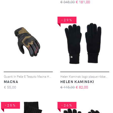
€ 348,00
€
181,00
-29%
Guanti In Pelle E Tessuto Macna Haros 2.0 Nero Tortora Rosso S
Helen Kaminski logo plaque ribbed gloves - Nero
MACNA
HELEN KAMINSKI
€
55,00
€ 115,00
€
82,00
-25%
-26%