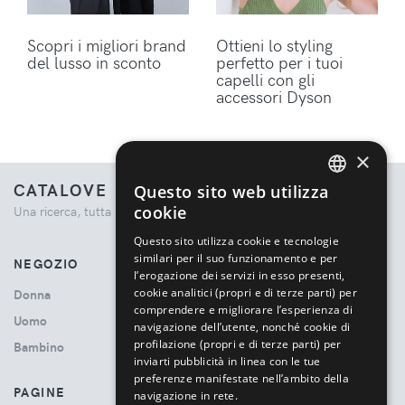
Scopri i migliori brand
Ottieni lo styling
del lusso in sconto
perfetto per i tuoi
capelli con gli
accessori Dyson
×
CATALOVE
Questo sito web utilizza
ENGLISH
cookie
Una ricerca, tutta la moda.
ITALIAN
Questo sito utilizza cookie e tecnologie
similari per il suo funzionamento e per
NEGOZIO
l’erogazione dei servizi in esso presenti,
cookie analitici (propri e di terze parti) per
Donna
comprendere e migliorare l’esperienza di
Uomo
navigazione dell’utente, nonché cookie di
profilazione (propri e di terze parti) per
Bambino
inviarti pubblicità in linea con le tue
preferenze manifestate nell’ambito della
PAGINE
navigazione in rete.