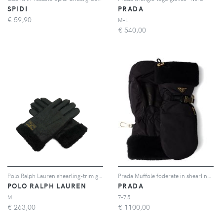
SPIDI
PRADA
€
59,90
M-L
€
540,00
Polo Ralph Lauren shearling-trim gloves - Nero
Prada Muffole foderate in shearling - Nero
POLO RALPH LAUREN
PRADA
M
7-7.5
€
263,00
€
1100,00