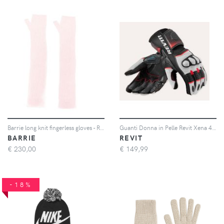
Barrie long knit fingerless gloves - Rosa
Guanti Donna in Pelle Revit Xena 4 Ladies Bianco Neon Rosso XS
BARRIE
REVIT
€
230,00
€
149,99
-18%