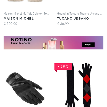
Maison Michel Muffole Jolene - Toni neutri
Guanti In Tessuto Tucano Urbano Miky Mesh Nero XS
MAISON MICHEL
TUCANO URBANO
€
500,00
€
36,99
-65%