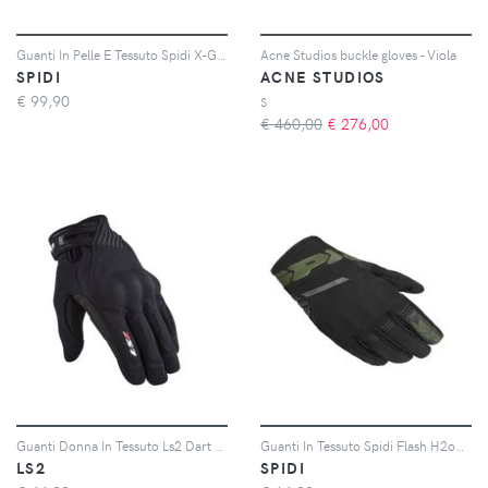
Guanti In Pelle E Tessuto Spidi X-Gt Nero Blu S
Acne Studios buckle gloves - Viola
SPIDI
ACNE STUDIOS
€
99,90
S
€ 460,00
€
276,00
Guanti Donna In Tessuto Ls2 Dart 2 Nero XS
Guanti In Tessuto Spidi Flash H2out Nero Verde Militare XL
LS2
SPIDI