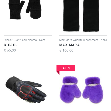
Diesel Guanti con ricamo - Nero
Max Mara Guanti in cashmere - Nero
DIESEL
MAX MARA
€
65,00
€
160,00
-40%