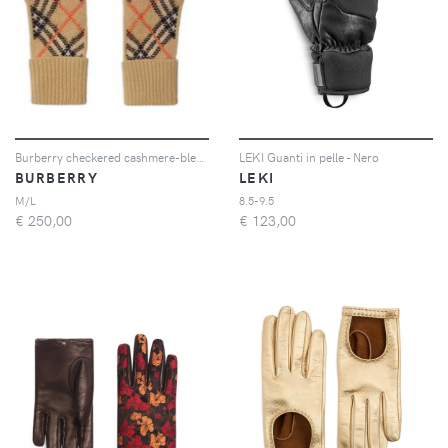
Burberry checkered cashmere-blend gloves - Toni neutri
LEKI Guanti in pelle - Nero
BURBERRY
LEKI
M/L
8.5-9.5
€
250,00
€
123,00