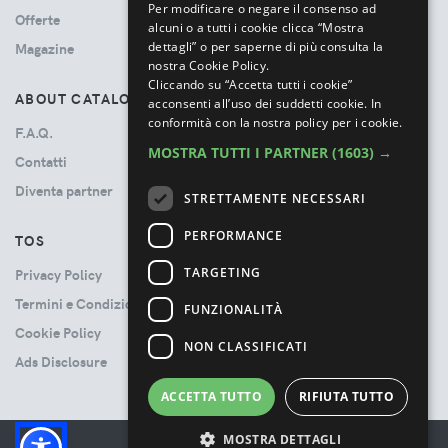
Per modificare o negare il consenso ad
Offerte
alcuni o a tutti i cookie clicca “Mostra
dettagli” o per saperne di più consulta la
Magazine
nostra Cookie Policy.
Cliccando su “Accetta tutti i cookie”
ABOUT CATALOVE
acconsenti all’uso dei suddetti cookie.
In
conformità con la nostra policy per i cookie.
F.A.Q.
MOSTRA TUTTI I PARTNER
(1603) →
Contatti
Diventa partner
STRETTAMENTE NECESSARI
PERFORMANCE
TOS
TARGETING
Privacy Policy
Termini e Condizioni
FUNZIONALITÀ
Cookie Policy
NON CLASSIFICATI
Ads Disclosure
ACCETTA TUTTO
RIFIUTA TUTTO
MOSTRA DETTAGLI