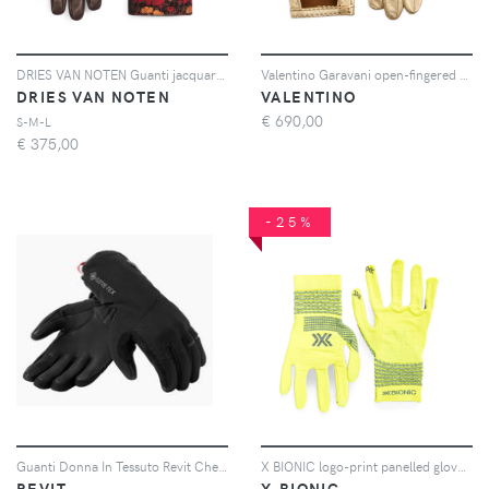
DRIES VAN NOTEN Guanti jacquard - Marrone
Valentino Garavani open-fingered metallic leather gloves - AKU
DRIES VAN NOTEN
VALENTINO
€
690,00
S-M-L
€
375,00
-25%
Guanti Donna In Tessuto Revit Chevak 2 GTX Ladies Nero L
X BIONIC logo-print panelled gloves - Giallo
REVIT
X-BIONIC