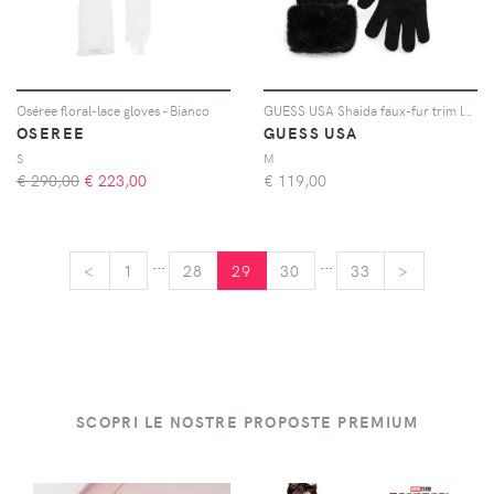
Oséree floral-lace gloves - Bianco
GUESS USA Shaida faux-fur trim logo-plaque gloves - Nero
OSEREE
GUESS USA
S
M
€ 290,00
€
223,00
€
119,00
...
...
<
<
1
28
29
30
33
>
>
SCOPRI LE NOSTRE PROPOSTE PREMIUM