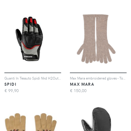
Guanti In Tessuto Spidi Nkd H2Out Ghiaccio Rosso XL
Max Mara embroidered gloves - Toni neutri
SPIDI
MAX MARA
€
99,90
€
150,00