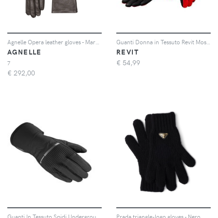
Agnelle Opera leather gloves - Marrone
Guanti Donna in Tessuto Revit Mosca 2 Ladies Rosso Nero S
AGNELLE
REVIT
€
54,99
7
€
292,00
Guanti In Tessuto Spidi Underground KP Nero 3XL
Prada triangle-logo gloves - Nero