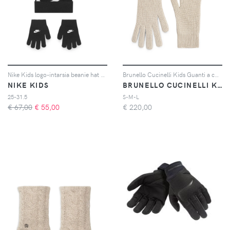
Nike Kids logo-intarsia beanie hat and gloves set - Nero
Brunello Cucinelli Kids Guanti a coste - Toni neutri
NIKE KIDS
BRUNELLO CUCINELLI KIDS
25-31.5
S-M-L
€ 67,00
€
55,00
€
220,00