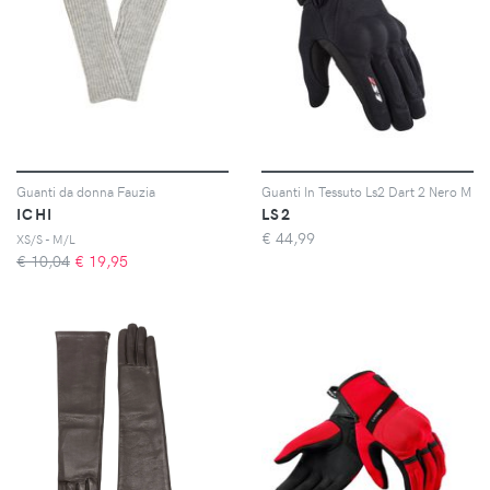
Guanti da donna Fauzia
Guanti In Tessuto Ls2 Dart 2 Nero M
ICHI
LS2
€
44,99
XS/S - M/L
€ 10,04
€
19,95