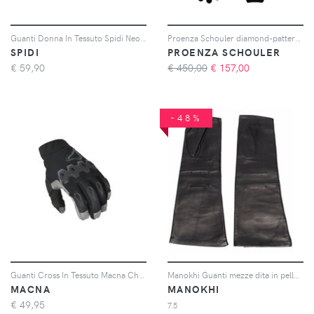
Guanti Donna In Tessuto Spidi Neo-S Lady Nero XS
Proenza Schouler diamond-pattern cashmere gloves - Nero
SPIDI
PROENZA SCHOULER
€
59,90
€ 450,00
€
157,00
-48%
Guanti Cross In Tessuto Macna Chameleon-1 Nero L
Manokhi Guanti mezze dita in pelle - Nero
MACNA
MANOKHI
€
49,95
7.5