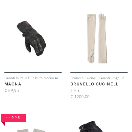
Guanti In Pelle E Tessuto Macna Argos Rtx Nero M
Brunello Cucinelli Guanti lunghi in nappa - Bianco
MACNA
BRUNELLO CUCINELLI
€
89,95
S-M-L
€
1200,00
--99%