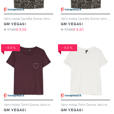
Vero moda Canotta Donna Vero moda Cod. 10297362 - marrone
Vero moda Canotta Donna Vero moda Cod. 10297362 - Oatmeal Dolly
GM VEGASI
GM VEGASI
€ 17,00
€
8,50
€ 17,00
€
8,50
-50%
-50%
Vero moda Tshirt Donna Vero moda Cod. 10333543 - bordeaux
Vero moda Tshirt Donna Vero moda Cod. 10333543 - bianco
GM VEGASI
GM VEGASI