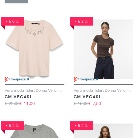
-50%
-53%
Vero moda Tshirt Donna Vero moda Cod. 10330329 - rosa
Vero moda Tshirt Donna Vero moda Cod. 10306894 - marrone
GM VEGASI
GM VEGASI
€ 22,00
€
11,00
€ 15,00
€
7,50
-52%
-52%