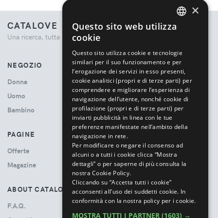
×
CATALOVE
Questo sito web utilizza
ENGLISH
cookie
Una ricerca, tutta la moda.
ITALIAN
Questo sito utilizza cookie e tecnologie
similari per il suo funzionamento e per
NEGOZIO
l’erogazione dei servizi in esso presenti,
cookie analitici (propri e di terze parti) per
Donna
comprendere e migliorare l’esperienza di
Uomo
navigazione dell’utente, nonché cookie di
profilazione (propri e di terze parti) per
Bambino
inviarti pubblicità in linea con le tue
preferenze manifestate nell’ambito della
PAGINE
navigazione in rete.
Per modificare o negare il consenso ad
Offerte
alcuni o a tutti i cookie clicca “Mostra
dettagli” o per saperne di più consulta la
Magazine
nostra Cookie Policy.
Cliccando su “Accetta tutti i cookie”
ABOUT CATALOVE
acconsenti all’uso dei suddetti cookie.
In
conformità con la nostra policy per i cookie.
F.A.Q.
MOSTRA TUTTI I PARTNER
(1603) →