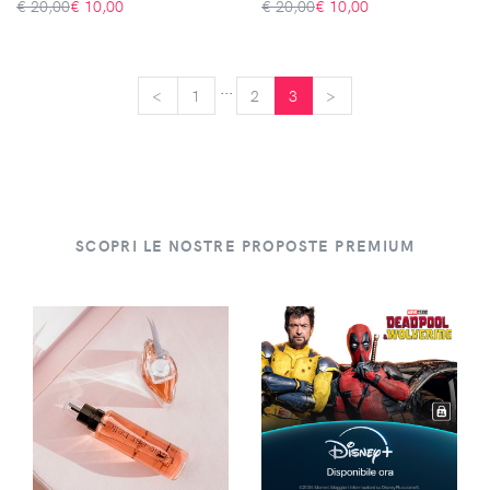
€ 20,00
€
10,00
€ 20,00
€
10,00
...
<
<
1
2
3
>
>
SCOPRI LE NOSTRE PROPOSTE PREMIUM