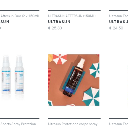
 Aftersun Duo (2 x 150ml)
ULTRASUN AFTERSUN (150ML)
ASUN
ULTRASUN
ULTRAS
0
€
25,30
€
24,50
Ultrasun Sports Spray Protezione solare corpo SPF30 (2x150ml)
Ultrasun Protezione corpo spray Tan Activator SPF50 (200 ml)