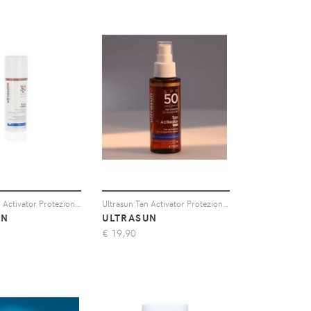
Ultrasun Tan Activator Protezione solare corpo SPF30 (150ml)
Ultrasun Tan Activator Protezione solare corpo SPF50 (100ml)
UN
ULTRASUN
€
19,90