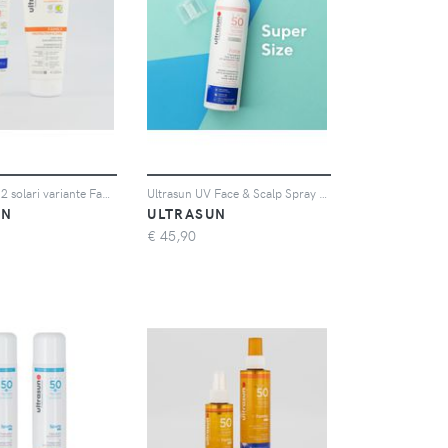
Ultrasun Kit 2 solari variante Family o Tan (200ml + 100ml)
Ultrasun UV Face & Scalp Spray solare viso e capelli SPF50 (150 ml)
UN
ULTRASUN
€
45,90