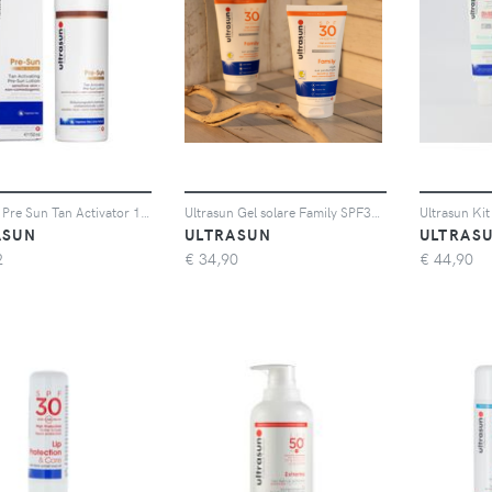
Ultrasun Pre Sun Tan Activator 150ml
Ultrasun Gel solare Family SPF30 (2x150 ml)
ASUN
ULTRASUN
ULTRAS
2
€
34,90
€
44,90