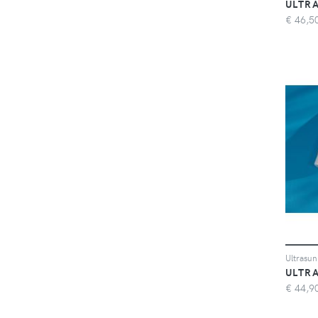
ULTR
€
46,5
ULTR
€
44,9