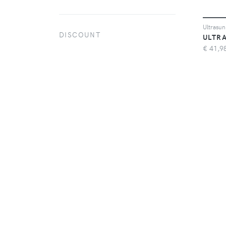
DISCOUNT
ULTR
€
41,9