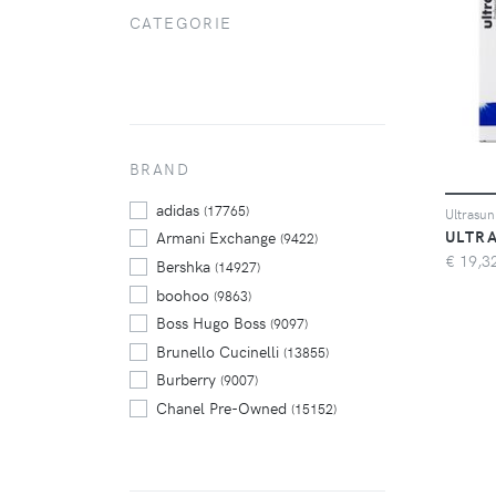
CATEGORIE
BRAND
adidas
(17765)
ULTR
Armani Exchange
(9422)
€
19,3
Bershka
(14927)
boohoo
(9863)
Boss Hugo Boss
(9097)
Brunello Cucinelli
(13855)
Burberry
(9007)
Chanel Pre-Owned
(15152)
Diesel
(10392)
Dolce & Gabbana
(18933)
Dsquared2
(10691)