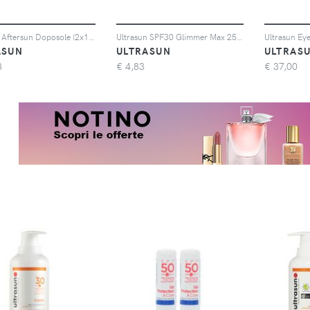
Ultrasun Aftersun Doposole (2x150ml)
Ultrasun SPF30 Glimmer Max 25ml
ASUN
ULTRASUN
ULTRAS
8
€
4,83
€
37,00