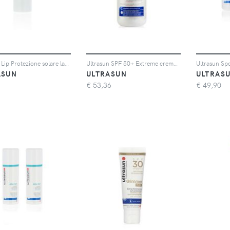
Ultrasun Lip Protezione solare labbra in stick SPF30 (4,8 g)
Ultrasun SPF 50+ Extreme crema solare (400 ml)
ASUN
ULTRASUN
ULTRAS
€
53,36
€
49,90