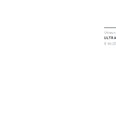
Ultrasun
ULTR
€
46,0