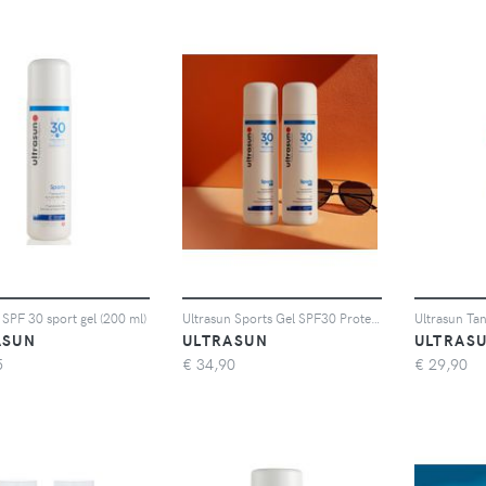
 SPF 30 sport gel (200 ml)
Ultrasun Sports Gel SPF30 Protezione solare corpo (2x150ml)
ASUN
ULTRASUN
ULTRAS
5
€
34,90
€
29,90