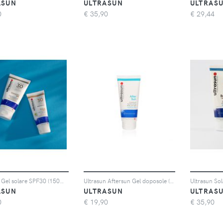
ASUN
ULTRASUN
ULTRAS
0
€
35,90
€
29,44
Ultrasun Gel solare SPF30 (150ml) + crema viso SPF30 (100ml)
Ultrasun Aftersun Gel doposole (100ml)
ASUN
ULTRASUN
ULTRAS
0
€
19,90
€
35,90