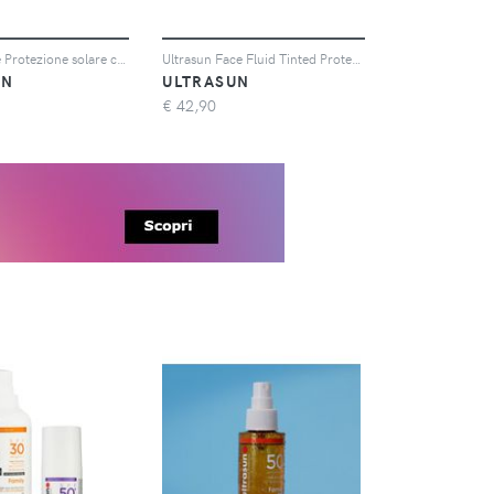
Ultrasun Eye Protezione solare contorno occhi SPF30 (2x15ml)
Ultrasun Face Fluid Tinted Protezione solare viso SPF50+ (2x40ml)
UN
ULTRASUN
€
42,90