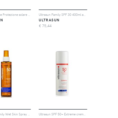
Ultrasun Face Protezione solare viso SPF50+ (50 ml)
Ultrasun Family SPF 30 400ml and Ultrasun UV Face & Scalp Mist SPF50 150ml Bundle
UN
ULTRASUN
€
75,44
Ultrasun Family Wet Skin Spray SPF50 200ml
Ultrasun SPF 50+ Extreme crema solare (150 ml)