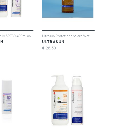
Ultrasun Family SPF30 400ml and Ultrasun Face SPF 50+ 50ml Bundle
Ultrasun Protezione solare Wet Skin Family SPF50 (100ml)
UN
ULTRASUN
€
28,50