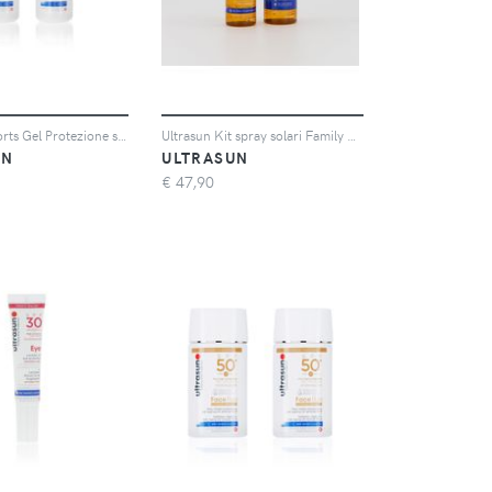
Ultrasun Sports Gel Protezione solare corpo SPF50 (2x200ml)
Ultrasun Kit spray solari Family Wet Skin SPF50 (200 ml - 100 ml)
UN
ULTRASUN
€
47,90