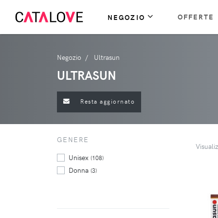
OFFERTE
NEGOZIO
Negozio
Ultrasun
ULTRASUN
Resta aggiornato
GENERE
Visuali
Unisex
(108)
Donna
(3)