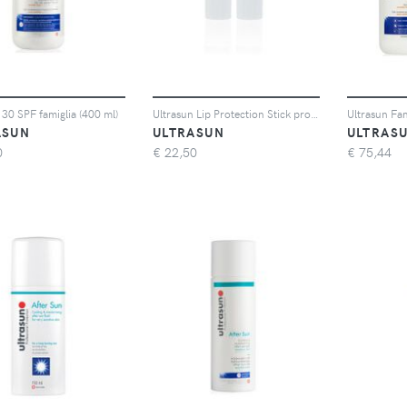
 30 SPF famiglia (400 ml)
Ultrasun Lip Protection Stick protezione solare labbra SPF50 (2x4,8g)
ASUN
ULTRASUN
ULTRAS
0
€
22,50
€
75,44