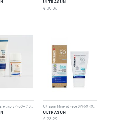
UN
ULTRASUN
€
30,36
Ultrasun Solare viso SPF50+ (40ml) e doposole Tan Booster (100ml)
Ultrasun Mineral Face SPF50 40ml
UN
ULTRASUN
€
23,29