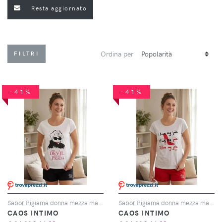
Resta aggiornato
Ordina per
FILTRI
-41%
-41%
Sabor Pigiama donna mezza manica pantaloncino Il Diavolo veste Prada DYD0885, BIANCO/NERO
Sabor Pigiama donna mezza manica pantaloncino Il Diavolo veste Prada DYD0885, GRIGIO CHIARO/ROSSO
CAOS INTIMO
CAOS INTIMO