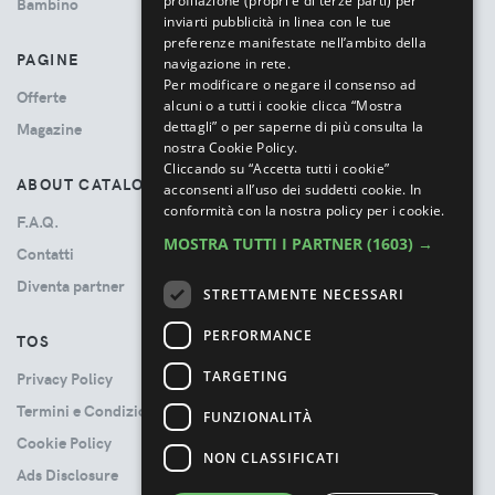
profilazione (propri e di terze parti) per
Bambino
inviarti pubblicità in linea con le tue
preferenze manifestate nell’ambito della
PAGINE
navigazione in rete.
Per modificare o negare il consenso ad
Offerte
alcuni o a tutti i cookie clicca “Mostra
dettagli” o per saperne di più consulta la
Magazine
nostra Cookie Policy.
Cliccando su “Accetta tutti i cookie”
ABOUT CATALOVE
acconsenti all’uso dei suddetti cookie.
In
conformità con la nostra policy per i cookie.
F.A.Q.
MOSTRA TUTTI I PARTNER
(1603) →
Contatti
Diventa partner
STRETTAMENTE NECESSARI
PERFORMANCE
TOS
TARGETING
Privacy Policy
Termini e Condizioni
FUNZIONALITÀ
Cookie Policy
NON CLASSIFICATI
Ads Disclosure