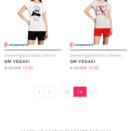
Disney Pigiama Corto Cotone Il Diavolo Veste Prada Donna Disney Cod. DYD0885 - bianco
Disney Pigiama Corto Cotone Il Diavolo Veste Prada Donna Disney Cod. DYD0885 - grigio
GM VEGASI
GM VEGASI
€ 20,00
€
15,00
€ 20,00
€
15,00
...
<
<
1
13
14
>
>