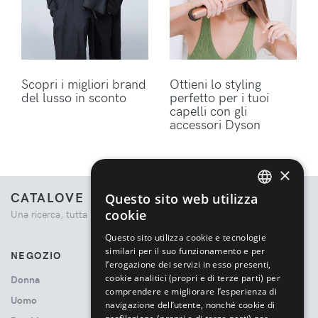
Scopri i migliori brand
Ottieni lo styling
del lusso in sconto
perfetto per i tuoi
capelli con gli
accessori Dyson
×
CATALOVE
Questo sito web utilizza
ENGLISH
cookie
Una ricerca, tutta la moda.
ITALIAN
Questo sito utilizza cookie e tecnologie
similari per il suo funzionamento e per
NEGOZIO
l’erogazione dei servizi in esso presenti,
cookie analitici (propri e di terze parti) per
Donna
comprendere e migliorare l’esperienza di
Uomo
navigazione dell’utente, nonché cookie di