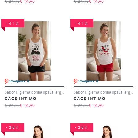
€ 24,90
€
14,90
€ 24,90
€
14,90
-41%
-41%
Sabor Pigiama donna spalla larga pantaloncino Il Diavolo veste Prada DYD0886, BIANCO/NERO
Sabor Pigiama donna spalla larga pantaloncino Il Diavolo veste Prada DYD0886, GRIGIO CHIARO/ROSSO
CAOS INTIMO
CAOS INTIMO
€ 24,90
€
14,90
€ 24,90
€
14,90
-25%
-25%