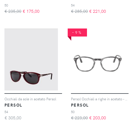
50
54
€ 235,00
€
175,00
€ 285,00
€
221,00
-9%
Occhiali da sole in acetato Persol
Persol Occhiali a righe in acetato - Grigio
PERSOL
PERSOL
54
50
€
305,00
€ 223,00
€
203,00