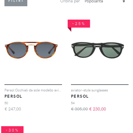
Ordina per
FILTRI
-25%
Persol Occhiali da sole modello aviator - Marrone
aviator-style sunglasses
PERSOL
PERSOL
50
54
€
247,00
€ 305,00
€
230,00
-30%