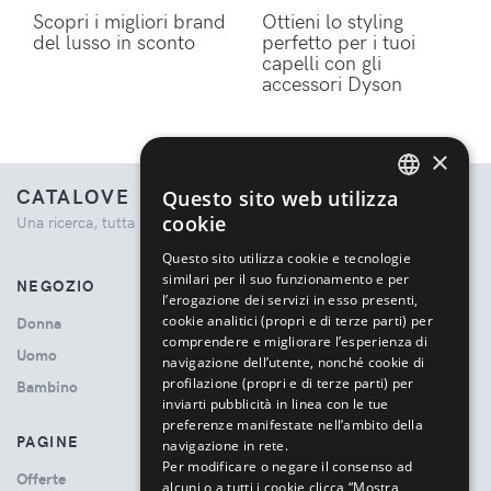
Scopri i migliori brand
Ottieni lo styling
del lusso in sconto
perfetto per i tuoi
capelli con gli
accessori Dyson
×
CATALOVE
Questo sito web utilizza
ENGLISH
cookie
Una ricerca, tutta la moda.
ITALIAN
Questo sito utilizza cookie e tecnologie
similari per il suo funzionamento e per
NEGOZIO
l’erogazione dei servizi in esso presenti,
cookie analitici (propri e di terze parti) per
Donna
comprendere e migliorare l’esperienza di
Uomo
navigazione dell’utente, nonché cookie di
profilazione (propri e di terze parti) per
Bambino
inviarti pubblicità in linea con le tue
preferenze manifestate nell’ambito della
PAGINE
navigazione in rete.
Per modificare o negare il consenso ad
Offerte
alcuni o a tutti i cookie clicca “Mostra