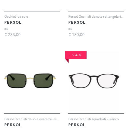
Occhiali da sole
Persol Occhiali da sole rettangolari - Marrone
PERSOL
PERSOL
54
54
€
233,00
€
180,00
-24%
Persol Occhiali da sole oversize - Nero
Persol Occhiali squadrati - Bianco
PERSOL
PERSOL