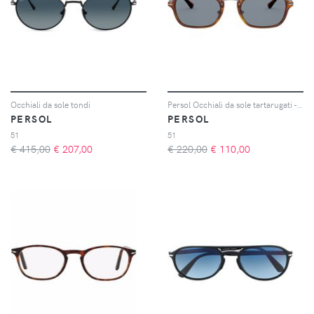
Occhiali da sole tondi
Persol Occhiali da sole tartarugati - Marrone
PERSOL
PERSOL
51
51
€ 415,00
€
207,00
€ 220,00
€
110,00