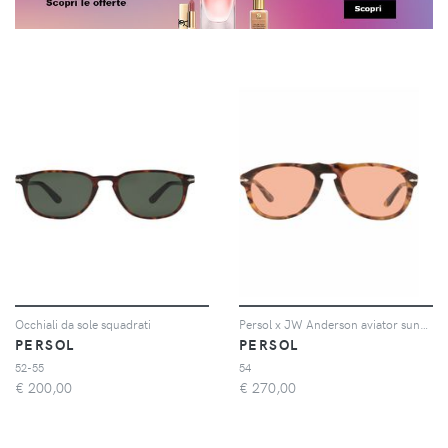
Occhiali da sole squadrati
Persol x JW Anderson aviator sunglasses - Rosa
PERSOL
PERSOL
52-55
54
€
200,00
€
270,00