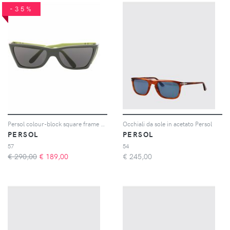
-35%
Persol colour-block square frame sunglasses - Verde
Occhiali da sole in acetato Persol
PERSOL
PERSOL
57
54
€ 290,00
€
189,00
€
245,00