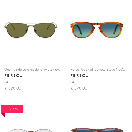
Occhiali da sole modello aviator oversize
Persol Occhiali da sole Steve McQueen - Marrone
PERSOL
PERSOL
54
54
€
390,00
€
370,00
-32%