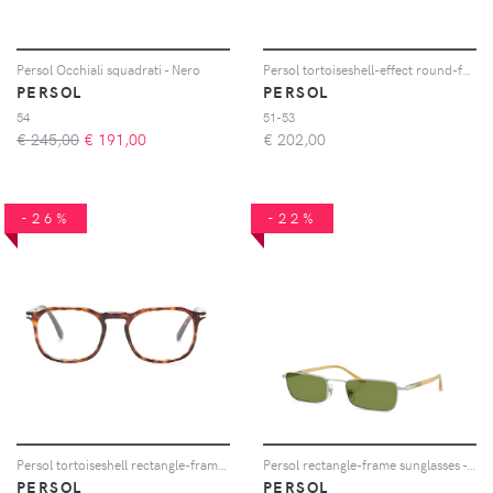
Persol Occhiali squadrati - Nero
Persol tortoiseshell-effect round-frame sunglasses - Marrone
PERSOL
PERSOL
54
51-53
€ 245,00
€
191,00
€
202,00
-26%
-22%
Persol tortoiseshell rectangle-frame glasses - Marrone
Persol rectangle-frame sunglasses - Argento
PERSOL
PERSOL