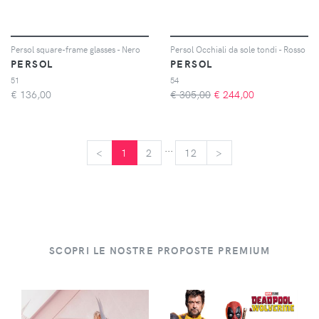
Persol square-frame glasses - Nero
Persol Occhiali da sole tondi - Rosso
PERSOL
PERSOL
51
54
€
136,00
€ 305,00
€
244,00
...
<
<
1
2
12
>
>
SCOPRI LE NOSTRE PROPOSTE PREMIUM