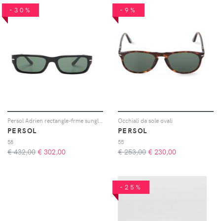
-30%
-9%
Persol Adrien rectangle-frme sunglasses - Nero
Occhiali da sole ovali
PERSOL
PERSOL
58
55
€ 432,00
€
302,00
€ 253,00
€
230,00
-25%