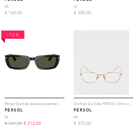
50
63
€
165,00
€
355,00
-12%
Persol Occhiali da sole squadrati - Nero
Occhiali Da Vista PERSOL Uomo colore Oro
PERSOL
PERSOL
54
48
€ 241,00
€
212,00
€
370,00