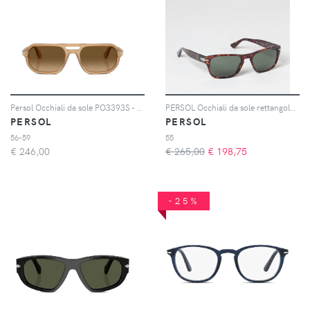
Persol Occhiali da sole PO3393S - Toni neutri
PERSOL Occhiali da sole rettangolari modello aviatore in acetato tartarugato
PERSOL
PERSOL
56-59
55
€
246,00
€ 265,00
€
198,75
-25%