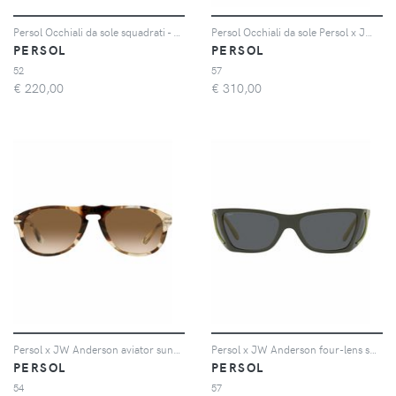
Persol Occhiali da sole squadrati - Grigio
Persol Occhiali da sole Persol x JW Anderson - Nero
PERSOL
PERSOL
52
57
€
220,00
€
310,00
Persol x JW Anderson aviator sunglasses - Marrone
Persol x JW Anderson four-lens sunglases - Nero
PERSOL
PERSOL
54
57