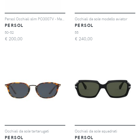
Persol Occhiali slim PO3007V - Marrone
Occhiali da sole modello aviator
PERSOL
PERSOL
50-52
55
€
200,00
€
240,00
Occhiali da sole tartarugati
Occhiali da sole squadrati
PERSOL
PERSOL