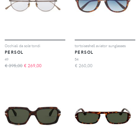
Occhiali da sole tondi
tortoiseshell aviator sunglasses
PERSOL
PERSOL
49
54
€ 395,00
€
269,00
€
260,00