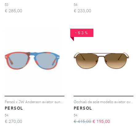
53
54
€
285,00
€
233,00
-53%
Persol x JW Anderson aviator sunglasses - Blu
Occhiali da sole modello aviator oversize
PERSOL
PERSOL
54
54
€
270,00
€ 415,00
€
195,00