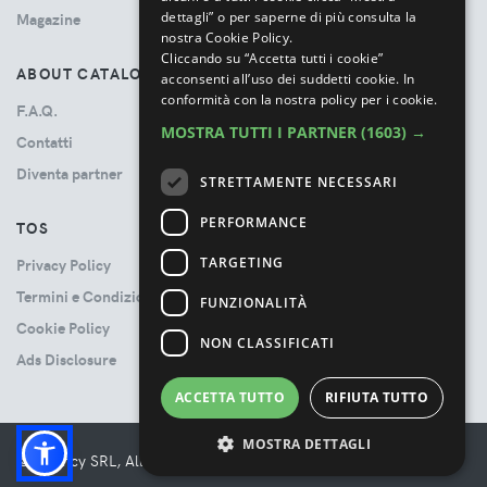
dettagli” o per saperne di più consulta la
Magazine
nostra Cookie Policy.
Cliccando su “Accetta tutti i cookie”
ABOUT CATALOVE
acconsenti all’uso dei suddetti cookie.
In
conformità con la nostra policy per i cookie.
F.A.Q.
MOSTRA TUTTI I PARTNER
(1603) →
Contatti
Diventa partner
STRETTAMENTE NECESSARI
PERFORMANCE
TOS
TARGETING
Privacy Policy
Termini e Condizioni
FUNZIONALITÀ
Cookie Policy
NON CLASSIFICATI
Ads Disclosure
ACCETTA TUTTO
RIFIUTA TUTTO
MOSTRA DETTAGLI
© Booncy SRL, All rights reserved. - VAT 06534300485