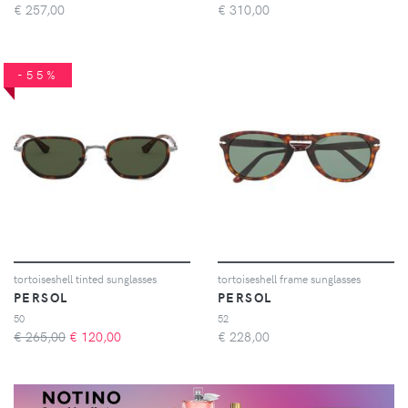
€
257,00
€
310,00
-55%
tortoiseshell tinted sunglasses
tortoiseshell frame sunglasses
PERSOL
PERSOL
50
52
€ 265,00
€
120,00
€
228,00