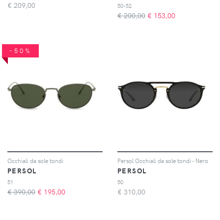
€
209,00
50-52
€ 200,00
€
153,00
-50%
Occhiali da sole tondi
Persol Occhiali da sole tondi - Nero
PERSOL
PERSOL
51
50
€ 390,00
€
195,00
€
310,00