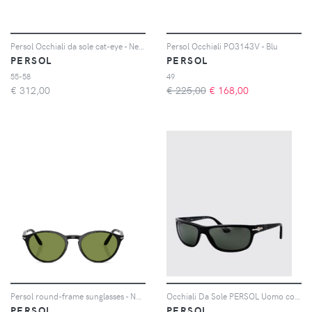
Persol Occhiali da sole cat-eye - Nero
Persol Occhiali PO3143V - Blu
PERSOL
PERSOL
55-58
49
€
312,00
€ 225,00
€
168,00
Persol round-frame sunglasses - Nero
Occhiali Da Sole PERSOL Uomo colore Nero
PERSOL
PERSOL