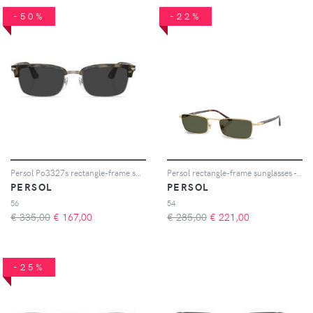
-50%
-22%
Persol Po3327s rectangle-frame sunglasses - Marrone
Persol rectangle-frame sunglasses - Oro
PERSOL
PERSOL
56
54
€ 335,00
€
167,00
€ 285,00
€
221,00
-25%