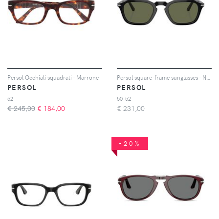
Persol Occhiali squadrati - Marrone
Persol square-frame sunglasses - Nero
PERSOL
PERSOL
52
50-52
€ 245,00
€
184,00
€
231,00
-20%