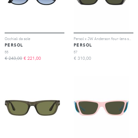
Occhiali da sole
Persol x JW Anderson four-lens sunglases - Nero
PERSOL
PERSOL
55
57
€ 243,00
€
221,00
€
310,00