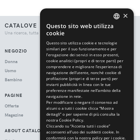
×
CATALOVE
Questo sito web utilizza
ENGLISH
cookie
Una ricerca, tutta la moda.
ITALIAN
Questo sito utilizza cookie e tecnologie
similari per il suo funzionamento e per
NEGOZIO
l’erogazione dei servizi in esso presenti,
cookie analitici (propri e di terze parti) per
Donna
comprendere e migliorare l’esperienza di
Uomo
navigazione dell’utente, nonché cookie di
profilazione (propri e di terze parti) per
Bambino
inviarti pubblicità in linea con le tue
preferenze manifestate nell’ambito della
PAGINE
navigazione in rete.
Per modificare o negare il consenso ad
Offerte
alcuni o a tutti i cookie clicca “Mostra
dettagli” o per saperne di più consulta la
Magazine
nostra Cookie Policy.
Cliccando su “Accetta tutti i cookie”
ABOUT CATALOVE
acconsenti all’uso dei suddetti cookie.
In
conformità con la nostra policy per i cookie.