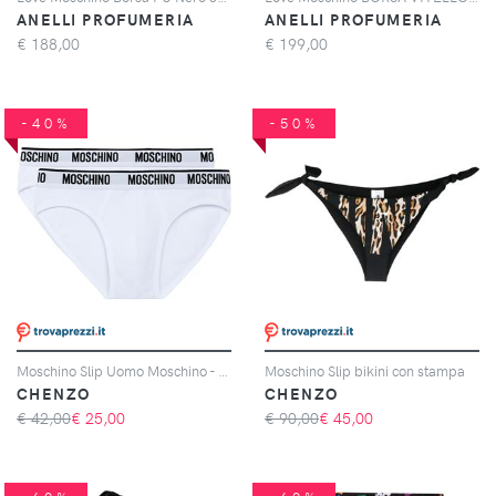
ANELLI PROFUMERIA
ANELLI PROFUMERIA
€
188,00
€
199,00
-40%
-50%
Moschino Slip Uomo Moschino - Confezione da 2
Moschino Slip bikini con stampa
CHENZO
CHENZO
€ 42,00
€
25,00
€ 90,00
€
45,00