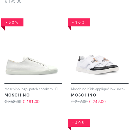
€
195,00
-50%
-10%
Moschino logo-patch sneakers - Bianco
Moschino Kids appliqué low sneakers - Bianco
MOSCHINO
MOSCHINO
€ 363,00
€
181,00
€ 277,00
€
249,00
-40%