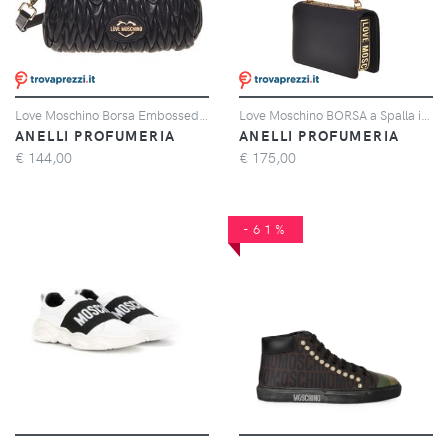
Love Moschino Borsa Embossed PU NERO
Love Moschino BORSA a Spalla in VITELLO + PU NERO
ANELLI PROFUMERIA
ANELLI PROFUMERIA
€
144,00
€
175,00
-61%