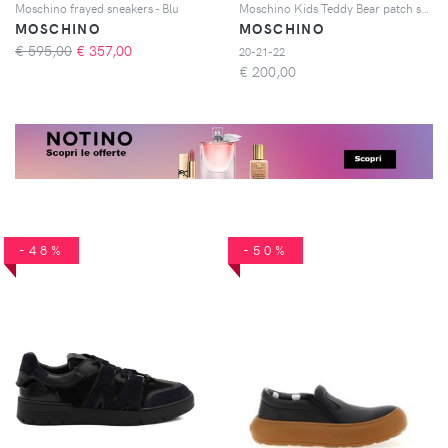
Moschino frayed sneakers - Blu
Moschino Kids Teddy Bear patch sneakers - Rosa
MOSCHINO
MOSCHINO
€ 595,00
€
357,00
20-21-22
€
200,00
-48%
-50%