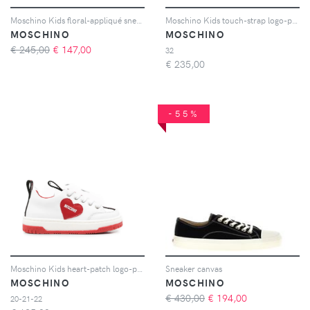
Moschino Kids floral-appliqué sneakers - Bianco
Moschino Kids touch-strap logo-print sneakers - Bianco
MOSCHINO
MOSCHINO
€ 245,00
€
147,00
32
€
235,00
-55%
Moschino Kids heart-patch logo-pull sneakers - Bianco
Sneaker canvas
MOSCHINO
MOSCHINO
€ 430,00
€
194,00
20-21-22