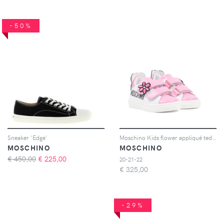
-50%
Sneaker 'Edge'
Moschino Kids flower appliqué teddy sneakers - Bianco
MOSCHINO
MOSCHINO
€ 450,00
€
225,00
20-21-22
€
325,00
-29%