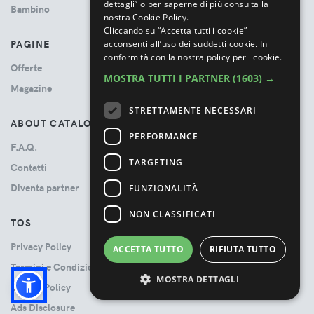
dettagli” o per saperne di più consulta la
Bambino
nostra Cookie Policy.
Cliccando su “Accetta tutti i cookie”
PAGINE
acconsenti all’uso dei suddetti cookie.
In
conformità con la nostra policy per i cookie.
Offerte
MOSTRA TUTTI I PARTNER
(1603) →
Magazine
STRETTAMENTE NECESSARI
ABOUT CATALOVE
PERFORMANCE
F.A.Q.
TARGETING
Contatti
Diventa partner
FUNZIONALITÀ
NON CLASSIFICATI
TOS
Privacy Policy
ACCETTA TUTTO
RIFIUTA TUTTO
Termini e Condizioni
MOSTRA DETTAGLI
Cookie Policy
Ads Disclosure