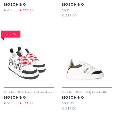
MOSCHINO
MOSCHINO
€ 450,00
€
225,00
31-32
€
238,00
-35%
Moschino Kids logo-print sneakers - Bianco
Moschino Kids Teddy Bear leather sneakers - Bianco
MOSCHINO
MOSCHINO
€ 200,00
€
130,00
20-21-22
€
217,00