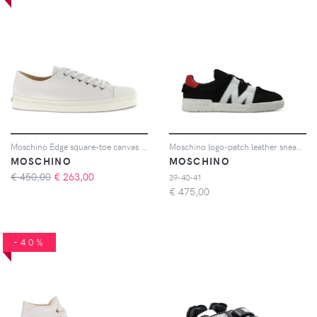
Moschino Edge square-toe canvas sneakers - Bianco
Moschino logo-patch leather sneakers - Nero
MOSCHINO
MOSCHINO
€ 450,00
€
263,00
39-40-41
€
475,00
-40%