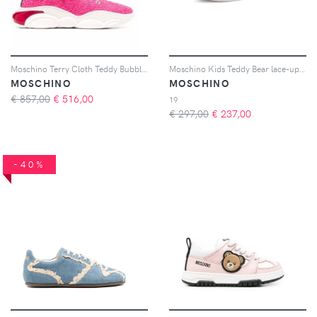
Moschino Terry Cloth Teddy Bubble sneakers - Rosa
Moschino Kids Teddy Bear lace-up sneakers - Nero
MOSCHINO
MOSCHINO
€ 857,00
€
516,00
19
€ 297,00
€
237,00
-40%