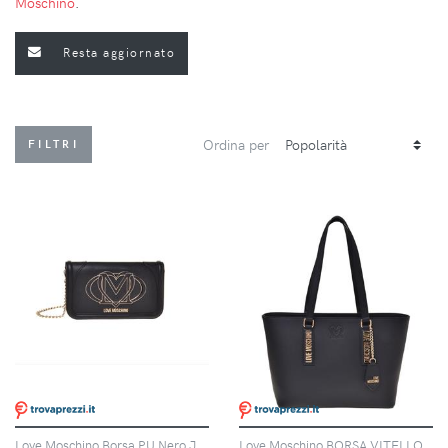
Moschino
.
Resta aggiornato
Ordina per
FILTRI
Love Moschino Borsa PU Nero JC4010 PP1N-LG0-0000
Love Moschino BORSA VITELLO + PU NERO