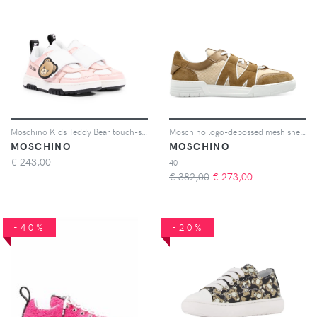
Moschino Kids Teddy Bear touch-strap sneakers - Rosa
Moschino logo-debossed mesh sneakers - Toni neutri
MOSCHINO
MOSCHINO
€
243,00
40
€ 382,00
€
273,00
-40%
-20%