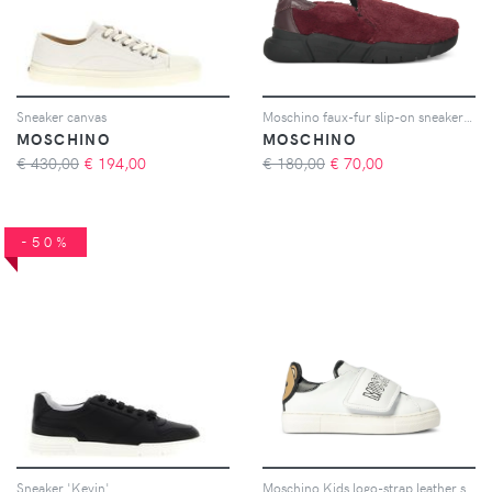
Sneaker canvas
Moschino faux-fur slip-on sneakers - Rosso
MOSCHINO
MOSCHINO
€ 430,00
€
194,00
€ 180,00
€
70,00
-50%
Sneaker 'Kevin'
Moschino Kids logo-strap leather sneakers - Bianco