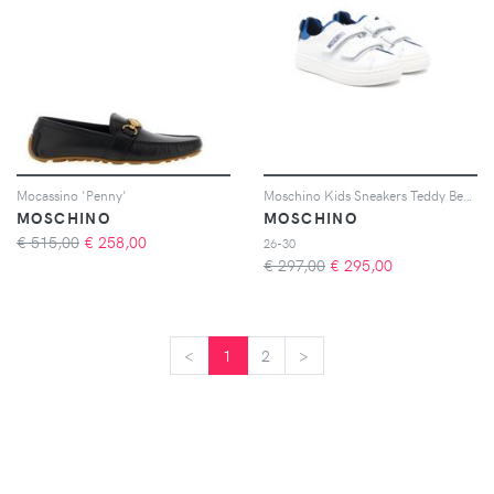
Mocassino 'Penny'
Moschino Kids Sneakers Teddy Bear - Bianco
MOSCHINO
MOSCHINO
€ 515,00
€
258,00
26-30
€ 297,00
€
295,00
<
<
1
2
>
>