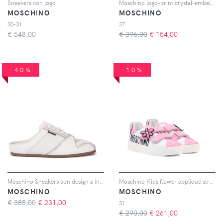
Sneakers con logo
Moschino logo-print crystal-embellished sneakers - Nero
MOSCHINO
MOSCHINO
30-31
37
€
548,00
€ 396,00
€
154,00
-40%
-10%
Moschino Sneakers con design a inserti - Bianco
Moschino Kids flower appliqué strap sneakers - Bianco
MOSCHINO
MOSCHINO
€ 385,00
€
231,00
31
€ 290,00
€
261,00