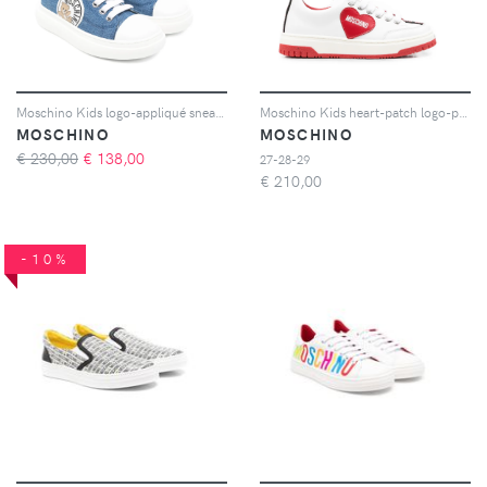
Moschino Kids logo-appliqué sneakers - Blu
Moschino Kids heart-patch logo-pull sneakers - Bianco
MOSCHINO
MOSCHINO
€ 230,00
€
138,00
27-28-29
€
210,00
-10%