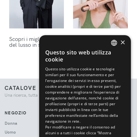
Scopri i migliori brand
Ottieni lo styling
×
del lusso in sconto
perfetto per i tuoi
capelli con gli
Questo sito web utilizza
ENGLISH
accessori Dyson
cookie
ITALIAN
Questo sito utilizza cookie e tecnologie
similari per il suo funzionamento e per
l’erogazione dei servizi in esso presenti,
cookie analitici (propri e di terze parti) per
CATALOVE
comprendere e migliorare l’esperienza di
Una ricerca, tutta la moda.
navigazione dell’utente, nonché cookie di
profilazione (propri e di terze parti) per
inviarti pubblicità in linea con le tue
NEGOZIO
preferenze manifestate nell’ambito della
navigazione in rete.
Donna
Per modificare o negare il consenso ad
Uomo
alcuni o a tutti i cookie clicca “Mostra