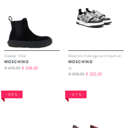
Sneaker 'Ollie'
Moschino Kids logo-print touch-strap sneakers - Nero
MOSCHINO
MOSCHINO
€ 495,00
€
248,00
36
€ 358,00
€
322,00
-55%
-61%