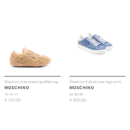
Moschino Kids shearling-effect logo-patch sneakers - Toni neutri
Moschino Kids all-over logo print sneakers - Blu
MOSCHINO
MOSCHINO
15-16-17
24-25-38
€
167,00
€
509,00