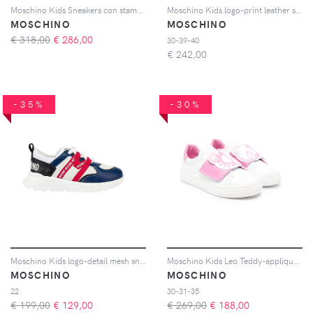
Moschino Kids Sneakers con stampa - Bianco
Moschino Kids logo-print leather sneakers - Bianco
MOSCHINO
MOSCHINO
€ 318,00
€
286,00
30-39-40
€
242,00
-35%
-30%
Moschino Kids logo-detail mesh sneakerrs - Bianco
Moschino Kids Leo Teddy-appliqué sneakers - Bianco
MOSCHINO
MOSCHINO
22
30-31-35
€ 199,00
€
129,00
€ 269,00
€
188,00