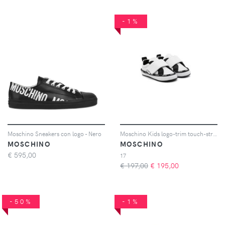
-1%
Moschino Sneakers con logo - Nero
Moschino Kids logo-trim touch-strap sneakers - Bianco
MOSCHINO
MOSCHINO
€
595,00
17
€ 197,00
€
195,00
-50%
-1%