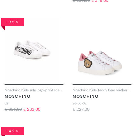
€ 530,00
€
318,00
-35%
Moschino Kids side logo-print sneakers - Bianco
Moschino Kids Teddy Bear leather sneakers - Bianco
MOSCHINO
MOSCHINO
32
28-30-32
€ 356,00
€
233,00
€
227,00
-42%