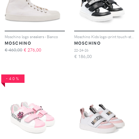
Moschino logo sneakers - Bianco
Moschino Kids logo-print touch-strap sneakers - Bianco
MOSCHINO
MOSCHINO
€ 460,00
€
276,00
22-24-26
€
186,00
-40%