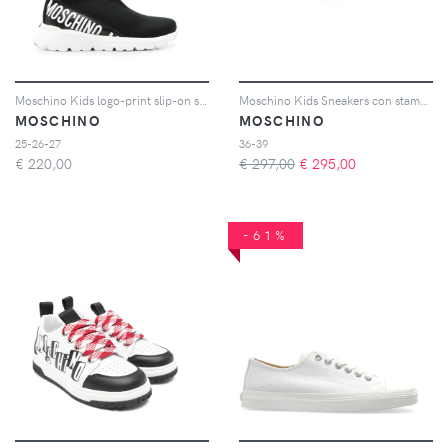
Moschino Kids logo-print slip-on sneakers - Nero
Moschino Kids Sneakers con stampa - Bianco
MOSCHINO
MOSCHINO
25-26-27
36-39
€
220,00
€ 297,00
€
295,00
-61%