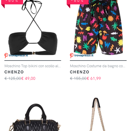
-60%
-60%
Moschino Top bikini con scollo all'americana
Moschino Costume da bagno con stampa
CHENZO
CHENZO
€ 125,00
€
49,00
€ 155,00
€
61,99