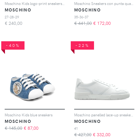
Moschino Kids logo-print sneakers - Bianco
Moschino Sneakers con punta quadrata - 10A - BIANCO
MOSCHINO
MOSCHINO
27-28-29
35-36-37
€
240,00
€ 441,00
€
172,00
-40%
-22%
Moschino Kids blue sneakers
Moschino panelled lace-up sneakers - Bianco
MOSCHINO
MOSCHINO
€ 145,00
€
87,00
41
€ 427,00
€
332,00