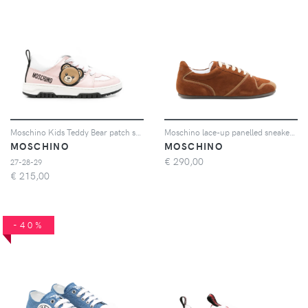
Moschino Kids Teddy Bear patch sneakers - Rosa
Moschino lace-up panelled sneakers - Marrone
MOSCHINO
MOSCHINO
€
290,00
27-28-29
€
215,00
-40%