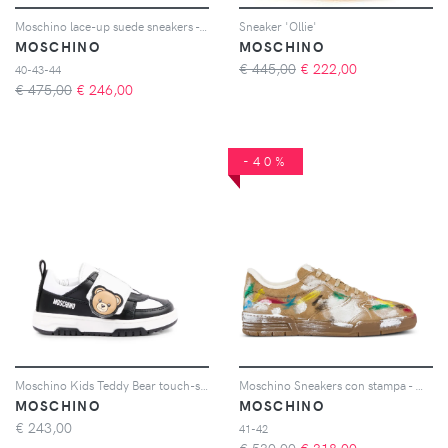
Moschino lace-up suede sneakers - Nero
Sneaker 'Ollie'
MOSCHINO
MOSCHINO
€ 445,00
€
222,00
40-43-44
€ 475,00
€
246,00
-40%
Moschino Kids Teddy Bear touch-strap sneakers - Nero
Moschino Sneakers con stampa - Marrone
MOSCHINO
MOSCHINO
€
243,00
41-42