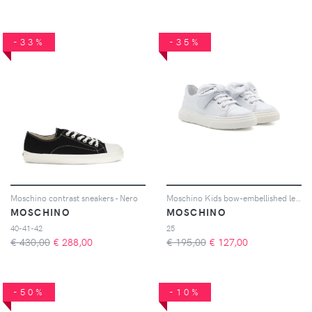
-33%
-35%
Moschino contrast sneakers - Nero
Moschino Kids bow-embellished leather sneakers - Bianco
MOSCHINO
MOSCHINO
40-41-42
25
€ 430,00
€
288,00
€ 195,00
€
127,00
-50%
-10%