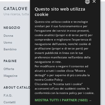
×
CATALOVE
Questo sito web utilizza
ENGLISH
cookie
Una ricerca, tutta la moda.
ITALIAN
Questo sito utilizza cookie e tecnologie
similari per il suo funzionamento e per
NEGOZIO
l’erogazione dei servizi in esso presenti,
cookie analitici (propri e di terze parti) per
Donna
comprendere e migliorare l’esperienza di
Uomo
navigazione dell’utente, nonché cookie di
profilazione (propri e di terze parti) per
Bambino
inviarti pubblicità in linea con le tue
preferenze manifestate nell’ambito della
PAGINE
navigazione in rete.
Per modificare o negare il consenso ad
Offerte
alcuni o a tutti i cookie clicca “Mostra
dettagli” o per saperne di più consulta la
Magazine
nostra Cookie Policy.
Cliccando su “Accetta tutti i cookie”
ABOUT CATALOVE
acconsenti all’uso dei suddetti cookie.
In
conformità con la nostra policy per i cookie.
F.A.Q.
MOSTRA TUTTI I PARTNER
(1603) →
Contatti