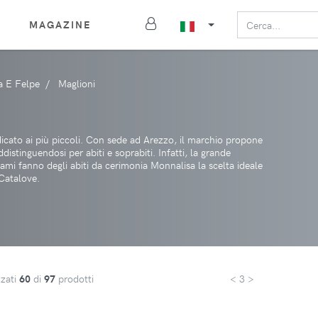
MAGAZINE
a E Felpe
Maglioni
icato ai più piccoli. Con sede ad Arezzo, il marchio propone
stinguendosi per abiti e soprabiti. Infatti, la grande
icami fanno degli abiti da cerimonia Monnalisa la scelta ideale
Catalove.
zzati
60
di
97
prodotti
< 3 >