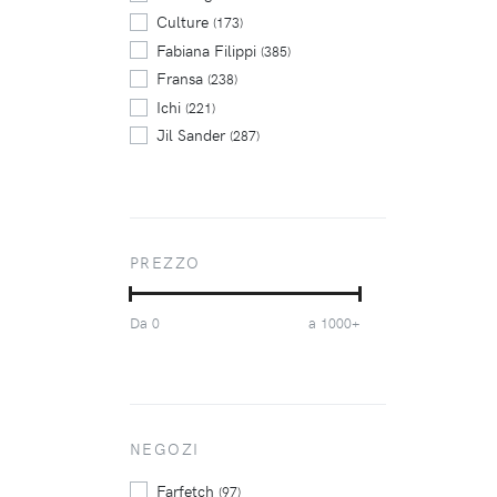
Culture
(173)
Fabiana Filippi
(385)
Fransa
(238)
Ichi
(221)
Jil Sander
(287)
Kaffe
(328)
Kaffe Curve
(179)
LISA YANG
(264)
Max Mara
(202)
PREZZO
Only
(215)
P.A.R.O.S.H.
(218)
Da
a
0
1000+
Pepe Jeans
(162)
Peserico
(224)
Polo Ralph Lauren
(325)
Polo Ralph Lauren Kids
(210)
Superdry
NEGOZI
(392)
Twinset
(334)
Farfetch
(97)