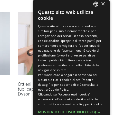
×
Questo sito web utilizza
ENGLISH
cookie
ITALIAN
Questo sito utilizza cookie e tecnologie
similari per il suo funzionamento e per
l’erogazione dei servizi in esso presenti,
cookie analitici (propri e di terze parti) per
comprendere e migliorare l’esperienza di
navigazione dell’utente, nonché cookie di
profilazione (propri e di terze parti) per
inviarti pubblicità in linea con le tue
preferenze manifestate nell’ambito della
navigazione in rete.
Per modificare o negare il consenso ad
alcuni o a tutti i cookie clicca “Mostra
Ottieni lo styling perfetto per i
dettagli” o per saperne di più consulta la
tuoi capelli con gli accessori
nostra Cookie Policy.
Dyson
Cliccando su “Accetta tutti i cookie”
acconsenti all’uso dei suddetti cookie.
In
conformità con la nostra policy per i cookie.
MOSTRA TUTTI I PARTNER
(1603) →