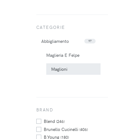
CATEGORIE
Abbigliamento
97
Maglieria E Felpe
Maglioni
BRAND
Blend
(246)
Brunello Cucinelli
(406)
B.Young
(180)