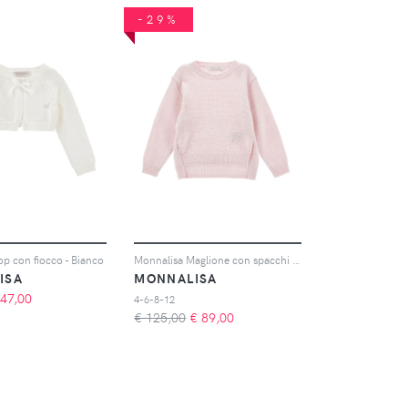
-29%
p con fiocco - Bianco
Monnalisa Maglione con spacchi laterali - Rosa
ISA
MONNALISA
47,00
4-6-8-12
€ 125,00
€
89,00