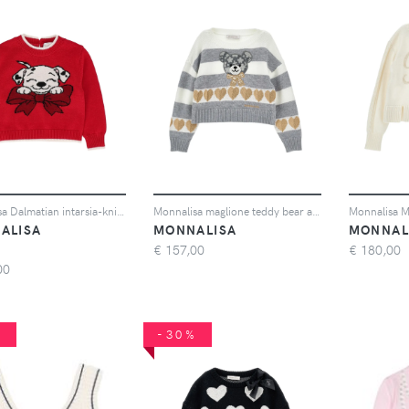
Monnalisa Dalmatian intarsia-knit sweater - Rosso
Monnalisa maglione teddy bear a righe - Bianco
ALISA
MONNALISA
MONNAL
€
157,00
€
180,00
00
%
-30%