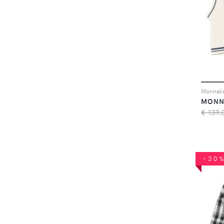
MONN
€ 139,
-30