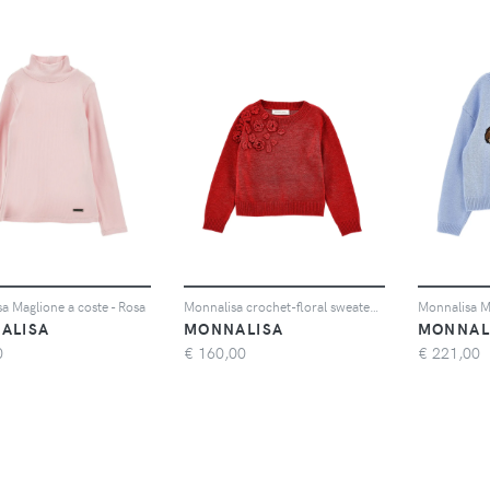
a Maglione a coste - Rosa
Monnalisa crochet-floral sweater - Rosso
ALISA
MONNALISA
MONNAL
0
€
160,00
€
221,00