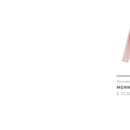
Monnalis
MONN
€
79,0