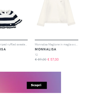
Monnalisa striped ruffled sweater - Bianco
Monnalisa Maglione in maglia a coste - Bianco
ISA
MONNALISA
12
€ 89,00
€
57,00