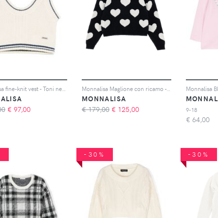
Monnalisa fine-knit vest - Toni neutri
Monnalisa Maglione con ricamo - Nero
Monnalisa B
ALISA
MONNALISA
MONNAL
00
€
97,00
€ 179,00
€
125,00
9-18
€
64,00
%
-30%
-30%