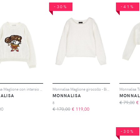
-30%
-41%
Monnalisa Maglione con intarsio - Toni neutri
Monnalisa Maglione girocollo - Bianco
Monnalisa To
ALISA
MONNALISA
MONNAL
€ 79,00
€
8
00
€ 170,00
€
119,00
-30%