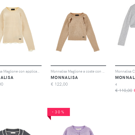
Monnalisa Maglione con applicazione logo - Toni neutri
Monnalisa Maglione a coste con cut-out - Toni neutri
ALISA
MONNALISA
MONNAL
00
€
122,00
4
€ 110,00
-30%