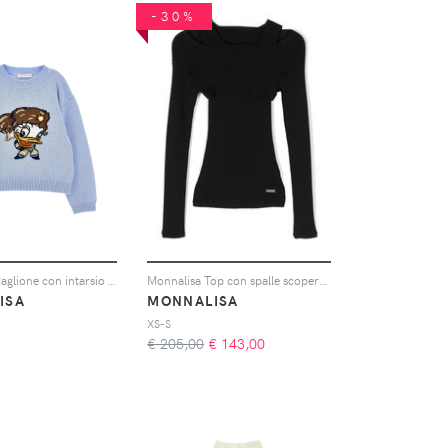
-30%
Monnalisa Maglione con intarsio - Blu
Monnalisa Top con spalle scoperte - Nero
ISA
MONNALISA
XS-S
€ 205,00
€
143,00