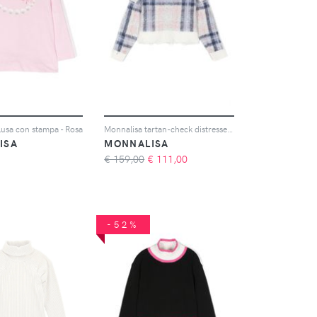
lusa con stampa - Rosa
Monnalisa tartan-check distressed jumper - Blu
ISA
MONNALISA
€ 159,00
€
111,00
-52%