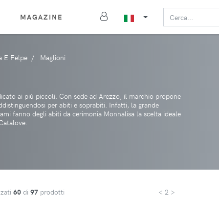
MAGAZINE
a E Felpe
Maglioni
icato ai più piccoli. Con sede ad Arezzo, il marchio propone
stinguendosi per abiti e soprabiti. Infatti, la grande
icami fanno degli abiti da cerimonia Monnalisa la scelta ideale
Catalove.
zzati
60
di
97
prodotti
< 2 >