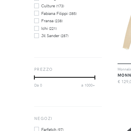
Culture
(173)
Fabiana Filippi
(385)
Fransa
(238)
Ichi
(221)
Jil Sander
(287)
Kaffe
(328)
Kaffe Curve
(179)
LISA YANG
(264)
Max Mara
(202)
PREZZO
Only
(215)
MONN
P.A.R.O.S.H.
(218)
€
129,
Da
a
0
1000+
Pepe Jeans
(162)
Peserico
(224)
Polo Ralph Lauren
(325)
Polo Ralph Lauren Kids
(210)
Superdry
NEGOZI
(392)
Twinset
(334)
Farfetch
(97)