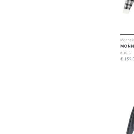
MONN
8-10-S
€ 159,