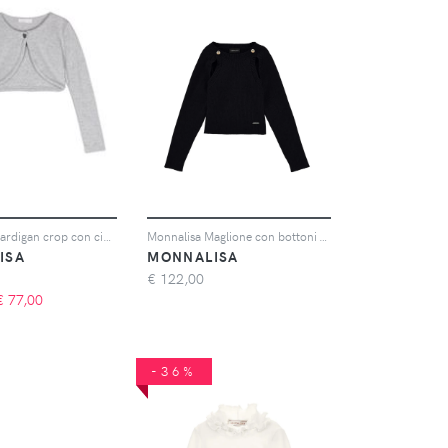
Monnalisa Cardigan crop con ciondolo a cuore - Grigio
Monnalisa Maglione con bottoni - Nero
ISA
MONNALISA
€
122,00
€
77,00
-36%