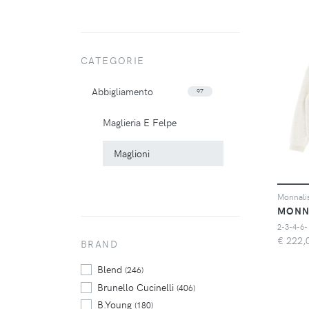
CATEGORIE
Abbigliamento
97
Maglieria E Felpe
Maglioni
MONN
2-3-4-6-
€
222,
BRAND
Blend
(246)
Brunello Cucinelli
(406)
B.Young
(180)