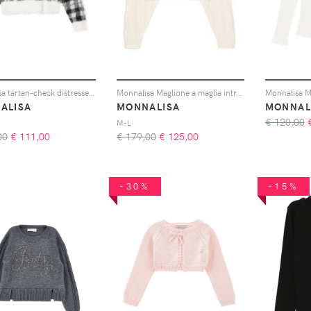
Monnalisa tartan-check distressed jumper - Nero
Monnalisa Maglione a maglia intrecciata - Toni neutri
ALISA
MONNALISA
MONNAL
€ 120,00
M-L
00
€
111,00
€ 179,00
€
125,00
-30%
-15%