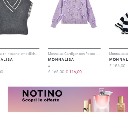
Monnalisa rhinestone-embellished striped-trim vest - Grigio
Monnalisa Cardigan con fiocco - Viola
ALISA
MONNALISA
MONNAL
€
156,00
4
00
€ 165,00
€
116,00