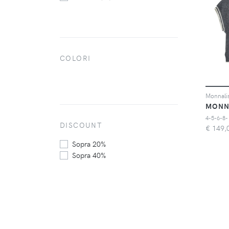
COLORI
MONN
4-5-6-8-
DISCOUNT
€
149,
Sopra 20%
Sopra 40%