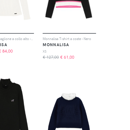
Monnalisa Maglione a collo alto - Bianco
Monnalisa T-shirt a coste - Nero
ISA
MONNALISA
€
84,00
XS
€ 127,00
€
61,00