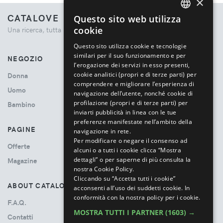
×
CATALOVE
Questo sito web utilizza
ENGLISH
cookie
Una ricerca, tutta la moda.
ITALIAN
Questo sito utilizza cookie e tecnologie
similari per il suo funzionamento e per
NEGOZIO
l’erogazione dei servizi in esso presenti,
cookie analitici (propri e di terze parti) per
Donna
comprendere e migliorare l’esperienza di
Uomo
navigazione dell’utente, nonché cookie di
profilazione (propri e di terze parti) per
Bambino
inviarti pubblicità in linea con le tue
preferenze manifestate nell’ambito della
PAGINE
navigazione in rete.
Per modificare o negare il consenso ad
Offerte
alcuni o a tutti i cookie clicca “Mostra
dettagli” o per saperne di più consulta la
Magazine
nostra Cookie Policy.
Cliccando su “Accetta tutti i cookie”
ABOUT CATALOVE
acconsenti all’uso dei suddetti cookie.
In
conformità con la nostra policy per i cookie.
F.A.Q.
MOSTRA TUTTI I PARTNER
(1603) →
Contatti