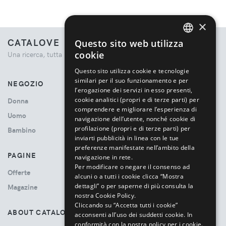
×
CATALOVE
Questo sito web utilizza
ENGLISH
cookie
Una ricerca, tutta la moda.
ITALIAN
Questo sito utilizza cookie e tecnologie
similari per il suo funzionamento e per
NEGOZIO
l’erogazione dei servizi in esso presenti,
cookie analitici (propri e di terze parti) per
Donna
comprendere e migliorare l’esperienza di
Uomo
navigazione dell’utente, nonché cookie di
profilazione (propri e di terze parti) per
Bambino
inviarti pubblicità in linea con le tue
preferenze manifestate nell’ambito della
PAGINE
navigazione in rete.
Per modificare o negare il consenso ad
Offerte
alcuni o a tutti i cookie clicca “Mostra
dettagli” o per saperne di più consulta la
Magazine
nostra Cookie Policy.
Cliccando su “Accetta tutti i cookie”
ABOUT CATALOVE
acconsenti all’uso dei suddetti cookie.
In
conformità con la nostra policy per i cookie.