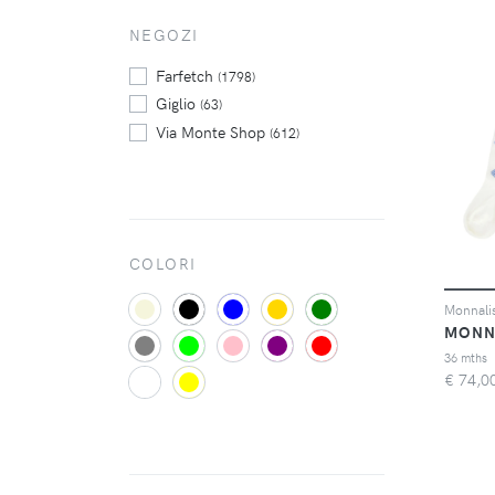
Superdry
(6232)
Twinset
NEGOZI
(4650)
Urban Classics
(4589)
Farfetch
(1798)
Giglio
(63)
Via Monte Shop
(612)
COLORI
MONN
36 mths
€
74,0