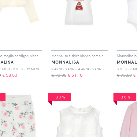
Monnalisa maglia cardigan bianco neonata in viscosa
Monnalisa t-shirt bianca bambina in cotone
ALISA
MONNALISA
MONNAL
3
MESI - 6 MESI - 9 MESI - 12 MESI - 18 MESI - 24 MESI - 36 MESI
2
ANNI - 3 ANNI - 4 ANNI - 5 ANNI - 6 ANNI - 8 ANNI - 10 ANNI
0
€
38,00
€ 73,00
€
51,10
€ 73,00
€
%
-30%
-38%