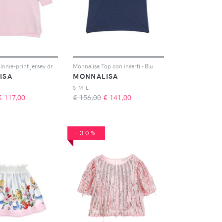
Monnalisa Minnie-print jersey dress - Rosa
Monnalisa Top con inserti - Blu
ISA
MONNALISA
S-M-L
€
117,00
€ 156,00
€
141,00
-30%