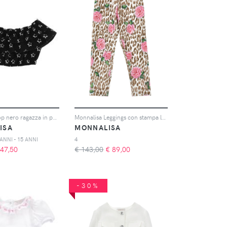
Monnalisa top nero ragazza in popeline stampa stelle
Monnalisa Leggings con stampa leopardata - Bianco
ISA
MONNALISA
 ANNI - 15 ANNI
4
47,50
€ 143,00
€
89,00
-30%