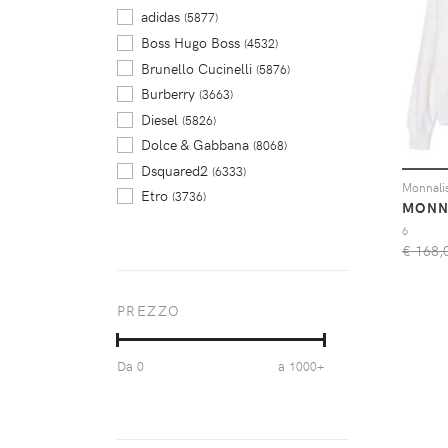
adidas
(5877)
Boss Hugo Boss
(4532)
Brunello Cucinelli
(5876)
Burberry
(3663)
Diesel
(5826)
Dolce & Gabbana
(8068)
Dsquared2
(6333)
Etro
(3736)
MONN
Jil Sander
(3514)
6
Karl Lagerfeld
(3413)
€ 168,
Max Mara
(3540)
Moschino
(4766)
PREZZO
MSGM
(3417)
Nike
(4890)
Da
a
0
1000+
Philipp Plein
(5816)
Polo Ralph Lauren
(7600)
Ragwear
(3591)