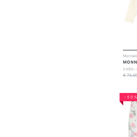
MONN
€ 76,0
-50