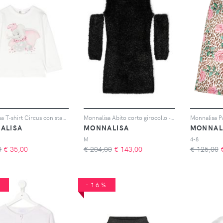
Monnalisa T-shirt Circus con stampa - Bianco
Monnalisa Abito corto girocollo - Nero
ALISA
MONNALISA
MONNAL
M
4-8
0
€
35,00
€ 204,00
€
143,00
€ 125,00
%
-16%