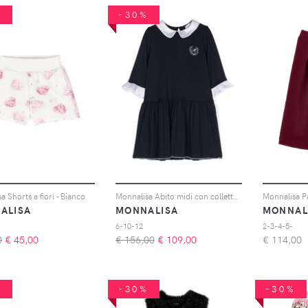
%
-30%
a Shorts a fiori - Bianco
Monnalisa Abito midi con colletto Peter Pan - Blu
ALISA
MONNALISA
MONNAL
6-10-12
2-3-4-5-
0
€
45,00
€ 156,00
€
109,00
€
114,00
%
-30%
-30%