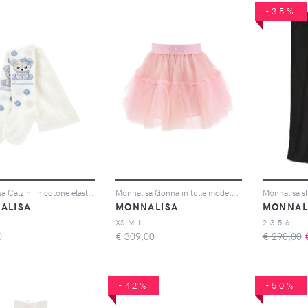
-35%
Monnalisa Calzini in cotone elasticizzato - Bianco
Monnalisa Gonna in tulle modello tutù - Rosa
ALISA
MONNALISA
MONNAL
XS-M-L
2-3-5-6
0
€
309,00
€ 290,00
-42%
-50%