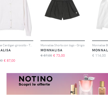
Monnalisa Cardigan girocollo - Toni neutri
Monnalisa Shorts con logo - Grigio
ALISA
MONNALISA
MONNAL
€ 87,00
€
73,00
€
114,00
00
€
87,00