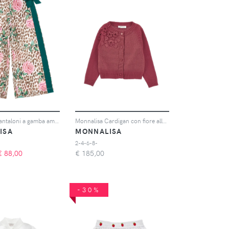
Monnalisa Pantaloni a gamba ampia con stampa - Marrone
Monnalisa Cardigan con fiore all'uncinetto - Rosa
ISA
MONNALISA
2-4-6-8-
€
88,00
€
185,00
-30%