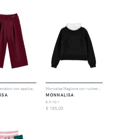
Monnalisa Pantaloni con applicazione logo - Rosso
Monnalisa Maglione con ruches - Nero
ISA
MONNALISA
8-9-10-1
€
185,00