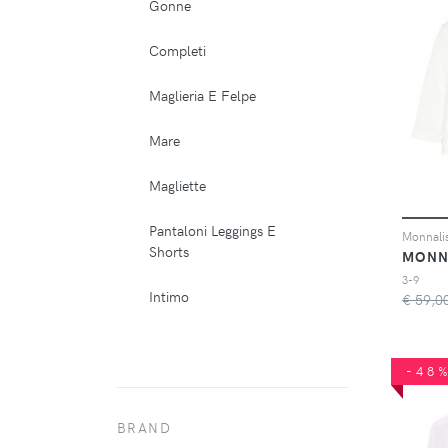
Gonne
Completi
Maglieria E Felpe
Mare
Magliette
Pantaloni Leggings E
Shorts
MONN
3-9
Intimo
€ 59,0
-48
BRAND