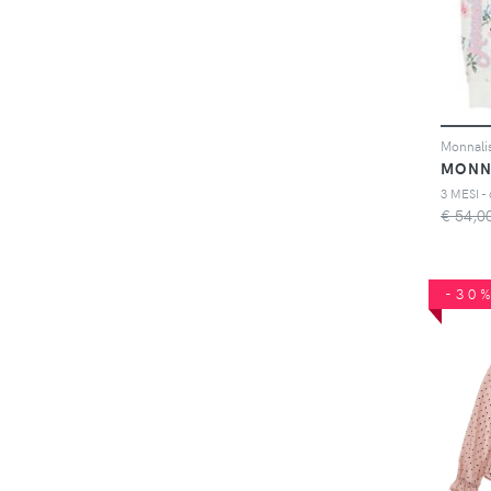
MONN
€ 54,0
-30