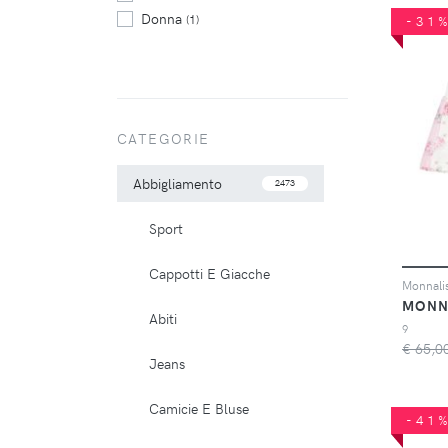
Donna
(1)
-31
CATEGORIE
Abbigliamento
2473
Sport
Cappotti E Giacche
Monnalis
MONN
Abiti
9
€ 65,0
Jeans
Camicie E Bluse
-41