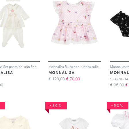
Monnalisa Set pantaloni con fiocco (3 pezzi) - Bianco
Monnalisa Blusa con ruches sulle maniche - Rosa
ALISA
MONNALISA
MONNAL
€ 120,00
€
70,00
13 ANNI - 14
00
€ 95,00
€
%
-30%
-50%