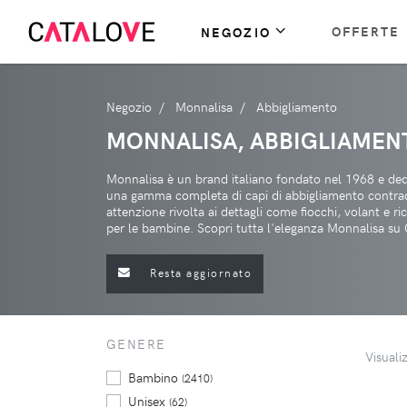
OFFERTE
NEGOZIO
Negozio
Monnalisa
Abbigliamento
MONNALISA, ABBIGLIAMEN
Monnalisa è un brand italiano fondato nel 1968 e ded
una gamma completa di capi di abbigliamento contraddi
attenzione rivolta ai dettagli come fiocchi, volant e r
per le bambine. Scopri tutta l'eleganza Monnalisa su 
Resta aggiornato
GENERE
Visuali
Bambino
(2410)
Unisex
(62)