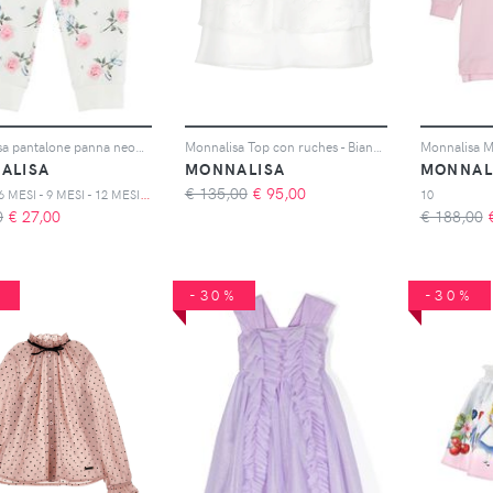
Monnalisa pantalone panna neonata in felpa di cotone stampato
Monnalisa Top con ruches - Bianco
ALISA
MONNALISA
MONNAL
3
MESI - 6 MESI - 9 MESI - 12 MESI - 18 MESI - 24 MESI - 36 MESI
€ 135,00
€
95,00
10
0
€
27,00
€ 188,00
%
-30%
-30%