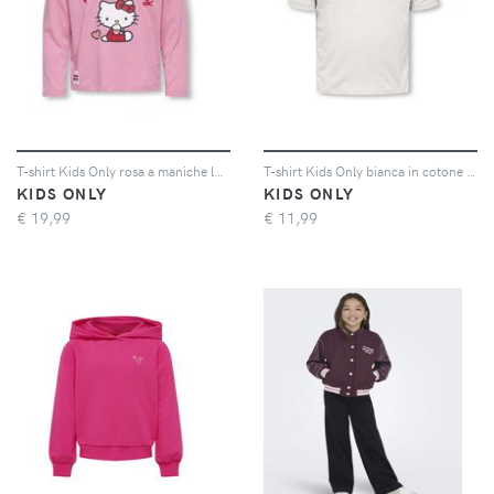
T-shirt Kids Only rosa a maniche lunghe con stampa Hello Kitty
T-shirt Kids Only bianca in cotone con gelato ricamato
KIDS ONLY
KIDS ONLY
€
19,99
€
11,99