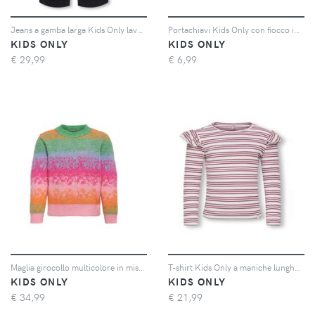
Jeans a gamba larga Kids Only lavaggio scuro in cotone
Portachiavi Kids Only con fiocco in strass color argento
KIDS ONLY
KIDS ONLY
€
29,99
€
6,99
Maglia girocollo multicolore in misto lana a fantasia sfumata 8-14 anni
T-shirt Kids Only a maniche lunghe a righe avorio e bordeaux con volant
KIDS ONLY
KIDS ONLY
€
34,99
€
21,99