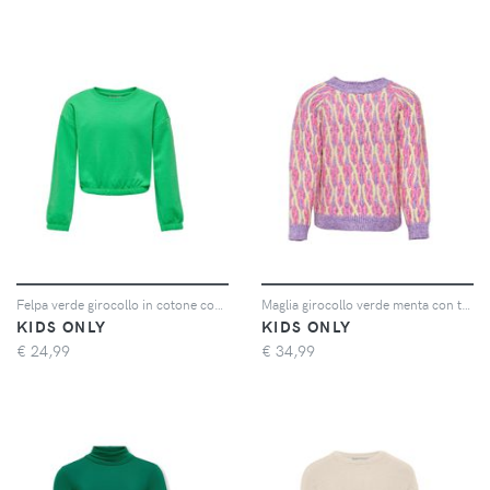
Felpa verde girocollo in cotone con elastico inserito al fondo e sui polsi 10-14 anni
Maglia girocollo verde menta con trecce viola e rosa 10-14 anni
KIDS ONLY
KIDS ONLY
€
24,99
€
34,99