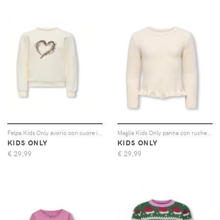
Felpa Kids Only avorio con cuore in paillettes
Maglia Kids Only panna con ruches sul fondo
KIDS ONLY
KIDS ONLY
€
29,99
€
29,99