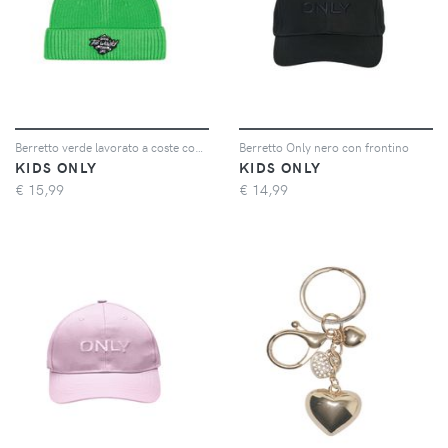
Berretto verde lavorato a coste con patch
Berretto Only nero con frontino
KIDS ONLY
KIDS ONLY
€
15,99
€
14,99