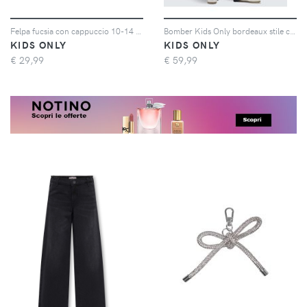
Felpa fucsia con cappuccio 10-14 anni
Bomber Kids Only bordeaux stile college
KIDS ONLY
KIDS ONLY
€
29,99
€
59,99