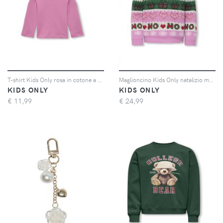
T-shirt Kids Only rosa in cotone a manica lunga
Maglioncino Kids Only natalizio multicolor
KIDS ONLY
KIDS ONLY
€
11,99
€
24,99