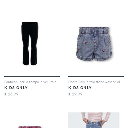
Pantaloni neri a zampa in velluto con fascia elastica in vita 10-14 anni
Short Only in tela stone washed di cotone con ciliegie ricamate
KIDS ONLY
KIDS ONLY
€
26,99
€
29,99