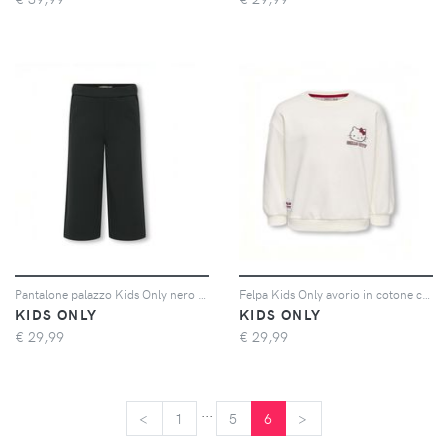
Pantalone palazzo Kids Only nero in misto viscosa punto milano
Felpa Kids Only avorio in cotone con stampa Hello Kitty
KIDS ONLY
KIDS ONLY
€
29,99
€
29,99
...
<
<
1
5
6
>
>