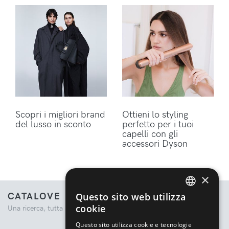
Scopri i migliori brand
Ottieni lo styling
del lusso in sconto
perfetto per i tuoi
capelli con gli
accessori Dyson
×
CATALOVE
Questo sito web utilizza
ENGLISH
cookie
Una ricerca, tutta la moda.
ITALIAN
Questo sito utilizza cookie e tecnologie