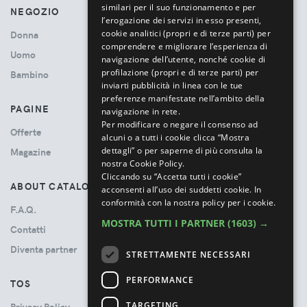
similari per il suo funzionamento e per
NEGOZIO
l’erogazione dei servizi in esso presenti,
cookie analitici (propri e di terze parti) per
Donna
comprendere e migliorare l’esperienza di
Uomo
navigazione dell’utente, nonché cookie di
profilazione (propri e di terze parti) per
Bambino
inviarti pubblicità in linea con le tue
preferenze manifestate nell’ambito della
PAGINE
navigazione in rete.
Per modificare o negare il consenso ad
Offerte
alcuni o a tutti i cookie clicca “Mostra
dettagli” o per saperne di più consulta la
Magazine
nostra Cookie Policy.
Cliccando su “Accetta tutti i cookie”
ABOUT CATALOVE
acconsenti all’uso dei suddetti cookie.
In
conformità con la nostra policy per i cookie.
F.A.Q.
MOSTRA TUTTI I PARTNER
(1603) →
Contatti
Diventa partner
STRETTAMENTE NECESSARI
PERFORMANCE
TOS
TARGETING
Privacy Policy