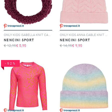
ONLY KIDS ISABELLA KNIT CABLE TUBE Scaldacollo Bambina
ONLY KIDS ANNA CABLE KNIT BEANIE Berretto Bambini
NENCINI SPORT
NENCINI SPORT
€ 12,95
€
5,95
€ 14,95
€
9,95
-52%