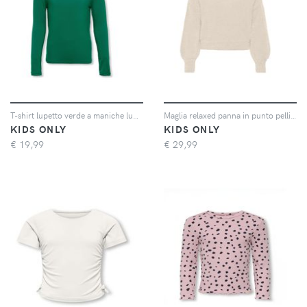
T-shirt lupetto verde a maniche lunghe in viscosa stretch 8-14 anni
Maglia relaxed panna in punto pelliccia con maniche bishop
KIDS ONLY
KIDS ONLY
€
19,99
€
29,99