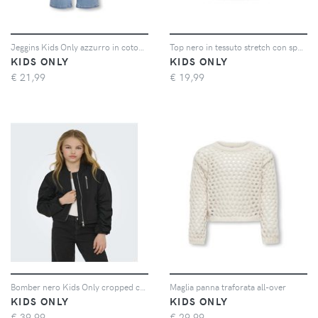
Jeggins Kids Only azzurro in cotone stretch modello flare
Top nero in tessuto stretch con spalle scoperte e maxi fascia
KIDS ONLY
KIDS ONLY
€
21,99
€
19,99
Bomber nero Kids Only cropped con maniche arricciate
Maglia panna traforata all-over
KIDS ONLY
KIDS ONLY
€
39,99
€
29,99