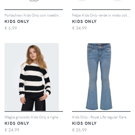
Portachiavi Kids Only con roselline color oro
Felpa Kids Only verde in misto cotone con orsetto stile college
KIDS ONLY
KIDS ONLY
€
6,99
€
34,99
Maglia girocollo Kids Only a righe panna e nere in misto viscosa
Kids Only - Royal Life regular flared PIM jeans - Jeans - Donna - blu
KIDS ONLY
KIDS ONLY
€
24,99
€
26,99