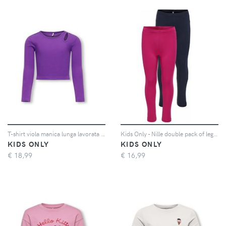
T-shirt viola manica lunga lavorata a costine con apertura ad oblò 10-14 anni
Kids Only - Nille double pack of leggings - Leggings - Donna - blu rosa
KIDS ONLY
KIDS ONLY
€
18,99
€
16,99