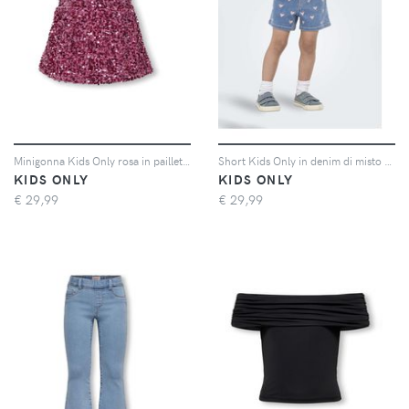
Minigonna Kids Only rosa in paillettes
Short Kids Only in denim di misto cotone stretch con cuori rosa
KIDS ONLY
KIDS ONLY
€
29,99
€
29,99