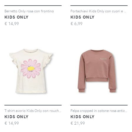
Berretto Only rosa con frontino
Portachiavi Kids Only con cuori e strass color oro
KIDS ONLY
KIDS ONLY
€
14,99
€
6,99
T-shirt avorio Kids Only con rouches e stampa fiore
Felpa cropped in cotone rosa antico con logo
KIDS ONLY
KIDS ONLY
€
14,99
€
21,99