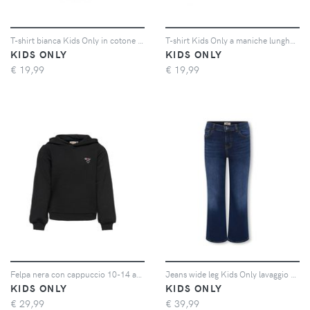
T-shirt bianca Kids Only in cotone stretch con arricciatura
T-shirt Kids Only a maniche lunghe rosa a macchie nere
KIDS ONLY
KIDS ONLY
€
19,99
€
19,99
Felpa nera con cappuccio 10-14 anni
Jeans wide leg Kids Only lavaggio scuro stone washed
KIDS ONLY
KIDS ONLY
€
29,99
€
39,99