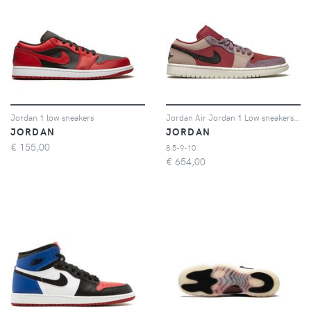
Jordan 1 low sneakers
Jordan Air Jordan 1 Low sneakers - Nero
JORDAN
JORDAN
€
155,00
8.5-9-10
€
654,00