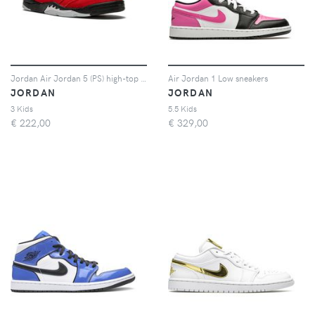
Jordan Air Jordan 5 (PS) high-top sneakers - Rosso
Air Jordan 1 Low sneakers
JORDAN
JORDAN
3 Kids
5.5 Kids
€
222,00
€
329,00