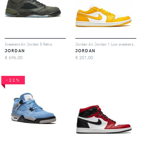
Sneakers Air Jordan 5 Retro
Jordan Air Jordan 1 Low sneakers - Bianco
JORDAN
JORDAN
€
696,00
€
201,00
-22%