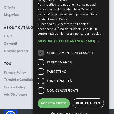
Per modificare o negare il consenso ad
Offerte
alcuni o a tutti i cookie clicca “Mostra
dettagli” o per saperne di più consulta la
Magazine
nostra Cookie Policy.
Cliccando su “Accetta tutti i cookie”
ABOUT CATALOVE
acconsenti all’uso dei suddetti cookie.
In
conformità con la nostra policy per i cookie.
F.A.Q.
MOSTRA TUTTI I PARTNER
(1603) →
Contatti
Diventa partner
STRETTAMENTE NECESSARI
PERFORMANCE
TOS
TARGETING
Privacy Policy
Termini e Condizioni
FUNZIONALITÀ
Cookie Policy
NON CLASSIFICATI
Ads Disclosure
ACCETTA TUTTO
RIFIUTA TUTTO