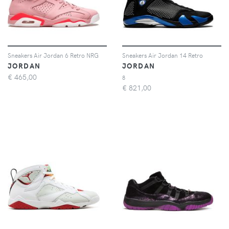
Sneakers Air Jordan 6 Retro NRG
Sneakers Air Jordan 14 Retro
JORDAN
JORDAN
€
465,00
8
€
821,00