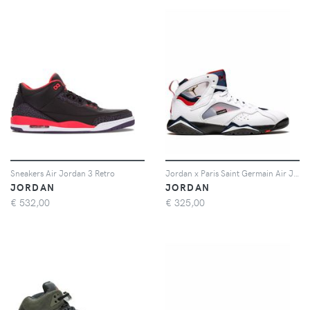
Sneakers Air Jordan 3 Retro
Jordan x Paris Saint Germain Air Jordan 7 sneakers "PSG" - Bianco
JORDAN
JORDAN
€
532,00
€
325,00