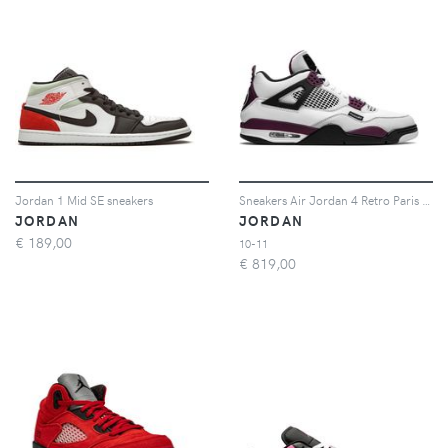
Jordan 1 Mid SE sneakers
Sneakers Air Jordan 4 Retro Paris Saint Germain
JORDAN
JORDAN
€
189,00
10-11
€
819,00