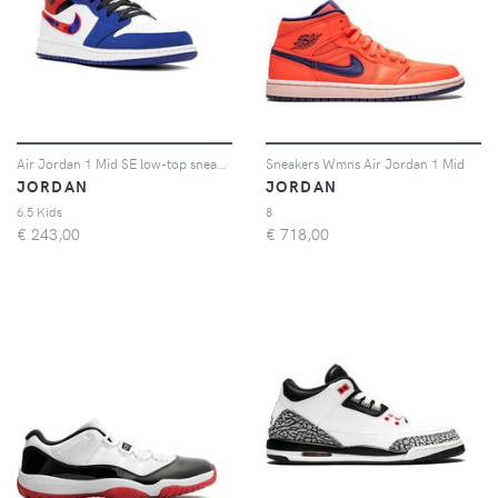
Air Jordan 1 Mid SE low-top sneakers
Sneakers Wmns Air Jordan 1 Mid
JORDAN
JORDAN
6.5 Kids
8
€
243,00
€
718,00