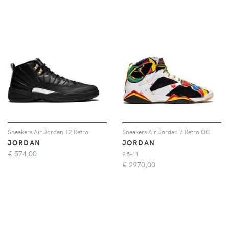
Sneakers Air Jordan 12 Retro
Sneakers Air Jordan 7 Retro OC
JORDAN
JORDAN
€
574,00
9.5-11
€
2970,00