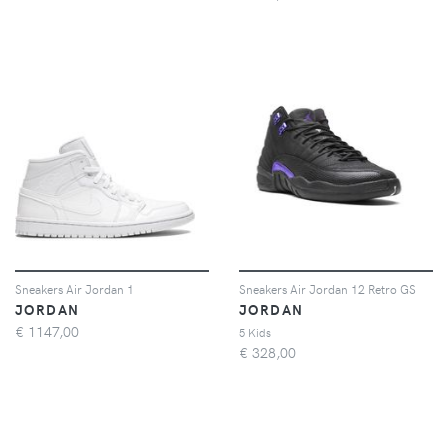
Sneakers Air Jordan 1
Sneakers Air Jordan 12 Retro GS
JORDAN
JORDAN
€
1147,00
5 Kids
€
328,00