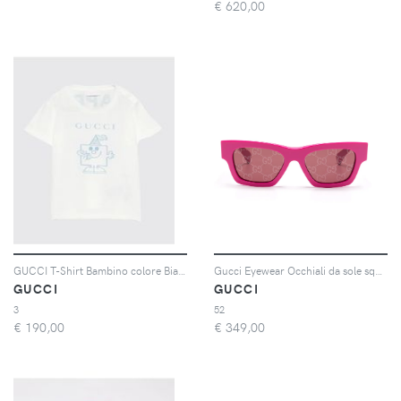
€
620,00
GUCCI T-Shirt Bambino colore Bianco
Gucci Eyewear Occhiali da sole squadrati - Rosa
GUCCI
GUCCI
3
52
€
190,00
€
349,00