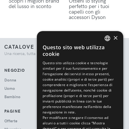
Scopri i migliori brand
Ottieni lo styling
del lusso in sconto
perfetto per i tuoi
capelli con gli
accessori Dyson
×
CATALOVE
Questo sito web utilizza
ENGLISH
cookie
Una ricerca, tutta la moda.
ITALIAN
Questo sito utilizza cookie e tecnologie
similari per il suo funzionamento e per
NEGOZIO
l’erogazione dei servizi in esso presenti,
cookie analitici (propri e di terze parti) per
Donna
comprendere e migliorare l’esperienza di
Uomo
navigazione dell’utente, nonché cookie di
profilazione (propri e di terze parti) per
Bambino
inviarti pubblicità in linea con le tue
preferenze manifestate nell’ambito della
PAGINE
navigazione in rete.
Per modificare o negare il consenso ad
Offerte
alcuni o a tutti i cookie clicca “Mostra
dettagli” o per saperne di più consulta la