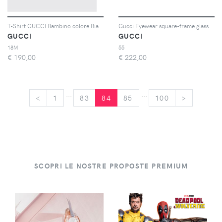
T-Shirt GUCCI Bambino colore Bianco
Gucci Eyewear square-frame glasses - Marrone
GUCCI
GUCCI
18M
55
€
190,00
€
222,00
...
...
<
<
1
83
84
85
100
>
>
SCOPRI LE NOSTRE PROPOSTE PREMIUM