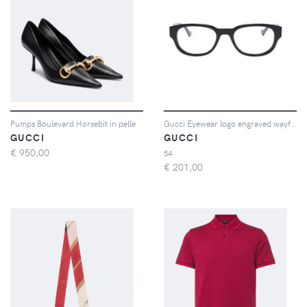
Pumps Boulevard Horsebit in pelle
Gucci Eyewear logo engraved wayfarer-frame glasses - Nero
GUCCI
GUCCI
€
950,00
54
€
201,00