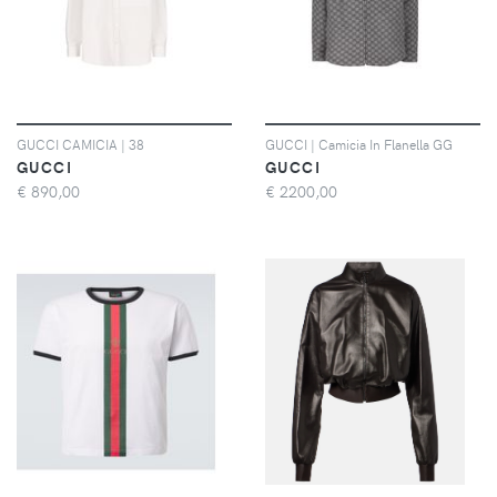
GUCCI CAMICIA | 38
GUCCI | Camicia In Flanella GG
GUCCI
GUCCI
€
890,00
€
2200,00