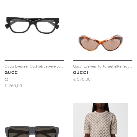
Gucci Eyewear Occhiali cat-eye con logo - Nero
Gucci Eyewear tortoiseshell-effect cat-eye sunglasses - Marrone
GUCCI
GUCCI
€
370,00
52
€
260,00