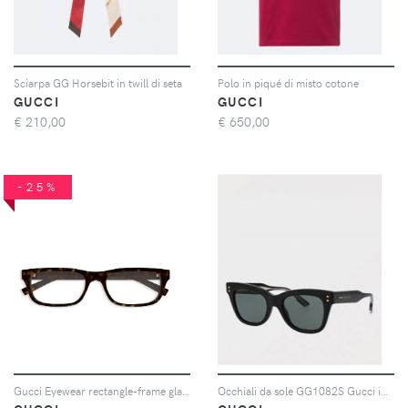
Sciarpa GG Horsebit in twill di seta
Polo in piqué di misto cotone
GUCCI
GUCCI
€
210,00
€
650,00
-25%
Gucci Eyewear rectangle-frame glasses - Marrone
Occhiali da sole GG1082S Gucci in acetato