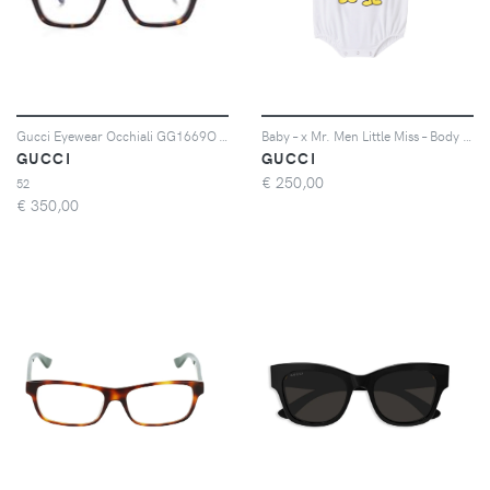
Gucci Eyewear Occhiali GG1669O - Marrone
Baby – x Mr. Men Little Miss – Body in jersey di cotone
GUCCI
GUCCI
€
250,00
52
€
350,00