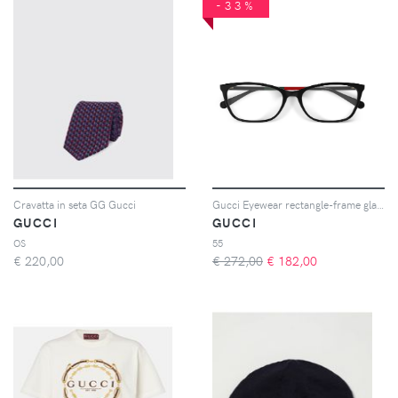
-33%
Cravatta in seta GG Gucci
Gucci Eyewear rectangle-frame glasses - Nero
GUCCI
GUCCI
OS
55
€
220,00
€ 272,00
€
182,00