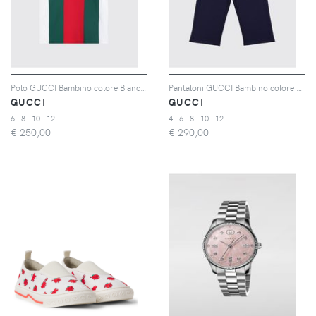
Polo GUCCI Bambino colore Bianco 1
Pantaloni GUCCI Bambino colore Blue
GUCCI
GUCCI
6 - 8 - 10 - 12
4 - 6 - 8 - 10 - 12
€
250,00
€
290,00