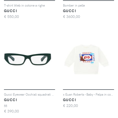
T-shirt Web in cotone a righe
Bomber in pelle
GUCCI
GUCCI
€
550,00
€
3600,00
Gucci Eyewear Occhiali squadrati con placca logo - Verde
x Euan Roberts - Baby - Felpa in cotone
GUCCI
GUCCI
€
220,00
55
€
390,00