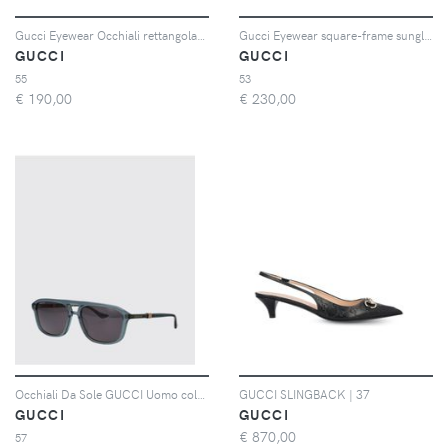
Gucci Eyewear Occhiali rettangolari - Verde
Gucci Eyewear square-frame sunglasses - Nero
GUCCI
GUCCI
55
53
€
190,00
€
230,00
Occhiali Da Sole GUCCI Uomo colore Verde
GUCCI SLINGBACK | 37
GUCCI
GUCCI
€
870,00
57