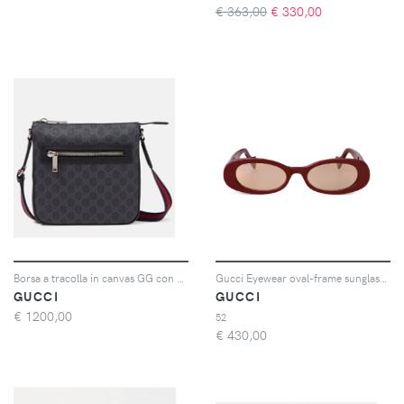
€ 363,00
€
330,00
Borsa a tracolla in canvas GG con pelle
Gucci Eyewear oval-frame sunglasses - Rosso
GUCCI
GUCCI
€
1200,00
52
€
430,00