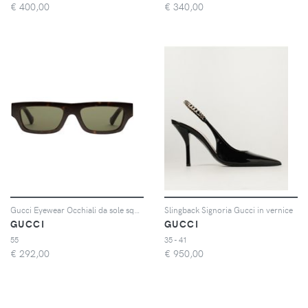
€
400,00
€
340,00
Gucci Eyewear Occhiali da sole squadrati con effetto tartarugato - Marrone
Slingback Signoria Gucci in vernice
GUCCI
GUCCI
55
35 - 41
€
292,00
€
950,00