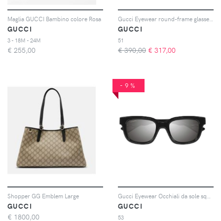
Maglia GUCCI Bambino colore Rosa
Gucci Eyewear round-frame glasses - Marrone
GUCCI
GUCCI
3 - 18M - 24M
51
€
255,00
€ 390,00
€
317,00
-9%
Shopper GG Emblem Large
Gucci Eyewear Occhiali da sole squadrati - Nero
GUCCI
GUCCI
€
1800,00
53