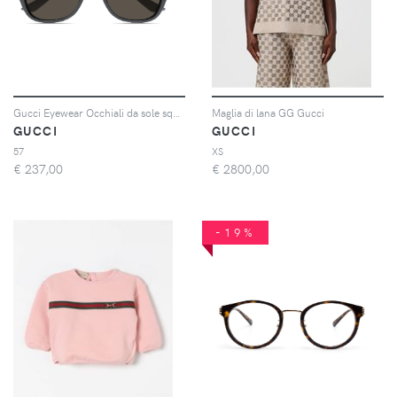
Gucci Eyewear Occhiali da sole squadrati - Grigio
Maglia di lana GG Gucci
GUCCI
GUCCI
57
XS
€
237,00
€
2800,00
-19%