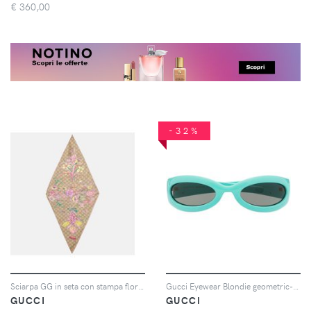
€
360,00
-32%
Sciarpa GG in seta con stampa floreale
Gucci Eyewear Blondie geometric-frame sunglasses - Blu
GUCCI
GUCCI