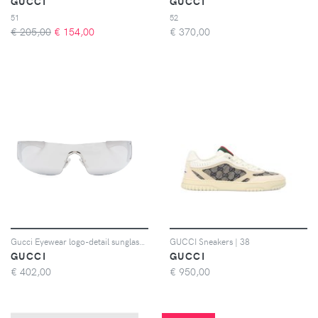
GUCCI
GUCCI
51
52
€ 205,00
€
154,00
€
370,00
Gucci Eyewear logo-detail sunglasses - Grigio
GUCCI Sneakers | 38
GUCCI
GUCCI
€
402,00
€
950,00