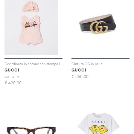
Coordinato in cotone con stampa logo Gucci
Cintura GG in pelle
GUCCI
GUCCI
€
250,00
9M - 3 - M
€
420,00