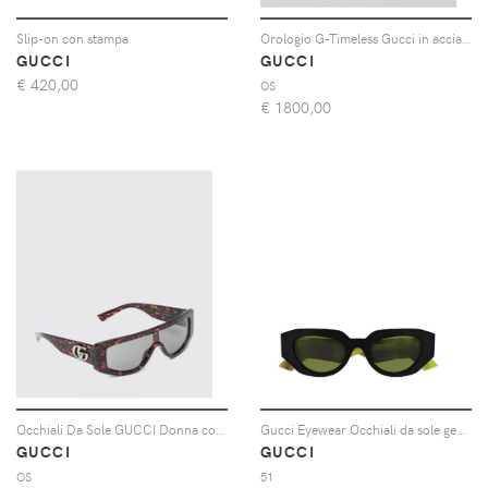
Slip-on con stampa
Orologio G-Timeless Gucci in acciaio
GUCCI
GUCCI
€
420,00
OS
€
1800,00
Occhiali Da Sole GUCCI Donna colore Marrone
Gucci Eyewear Occhiali da sole geometrici - Nero
GUCCI
GUCCI
OS
51