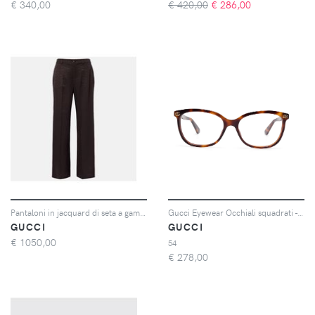
€
340,00
€ 420,00
€
286,00
Pantaloni in jacquard di seta a gamba larga
Gucci Eyewear Occhiali squadrati - Marrone
GUCCI
GUCCI
€
1050,00
54
€
278,00