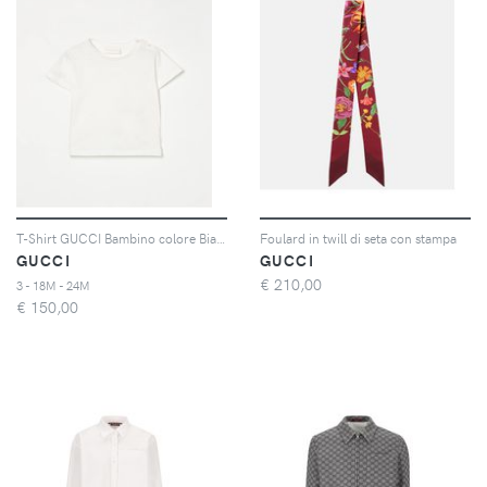
T-Shirt GUCCI Bambino colore Bianco
Foulard in twill di seta con stampa
GUCCI
GUCCI
€
210,00
3 - 18M - 24M
€
150,00