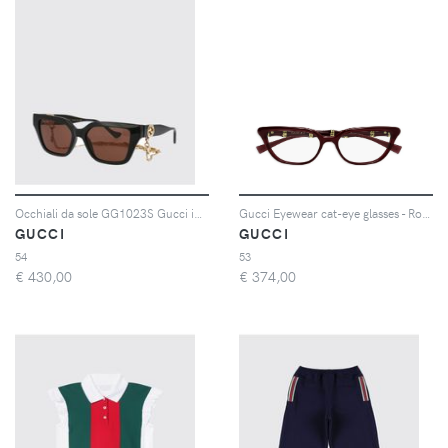
Occhiali da sole GG1023S Gucci in acetato
Gucci Eyewear cat-eye glasses - Rosso
GUCCI
GUCCI
54
53
€
430,00
€
374,00