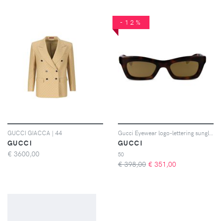
-12%
GUCCI GIACCA | 44
Gucci Eyewear logo-lettering sunglasses - Marrone
GUCCI
GUCCI
€
3600,00
50
€ 398,00
€
351,00