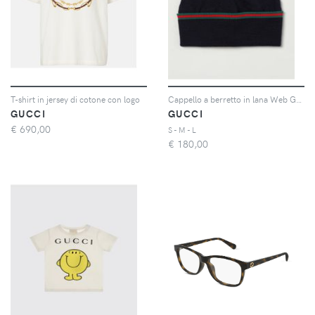
T-shirt in jersey di cotone con logo
Cappello a berretto in lana Web Gucci
GUCCI
GUCCI
€
690,00
S - M - L
€
180,00