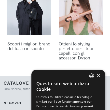
Scopri i migliori brand
Ottieni lo styling
del lusso in sconto
perfetto per i tuoi
capelli con gli
accessori Dyson
×
CATALOVE
Questo sito web utilizza
ENGLISH
cookie
Una ricerca, tutta la moda.
ITALIAN
Questo sito utilizza cookie e tecnologie
similari per il suo funzionamento e per
NEGOZIO
l’erogazione dei servizi in esso presenti,