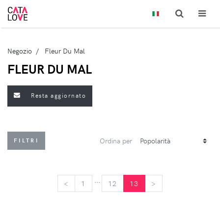
Negozio
Fleur Du Mal
FLEUR DU MAL
Resta aggiornato
Ordina per
FILTRI
...
<
<
1
12
13
>
>