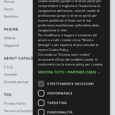
cookie analitici (propri e di terze parti) per
Donna
comprendere e migliorare l’esperienza di
Uomo
navigazione dell’utente, nonché cookie di
profilazione (propri e di terze parti) per
Bambino
inviarti pubblicità in linea con le tue
preferenze manifestate nell’ambito della
PAGINE
navigazione in rete.
Per modificare o negare il consenso ad
Offerte
alcuni o a tutti i cookie clicca “Mostra
dettagli” o per saperne di più consulta la
Magazine
nostra Cookie Policy.
Cliccando su “Accetta tutti i cookie”
ABOUT CATALOVE
acconsenti all’uso dei suddetti cookie.
In
conformità con la nostra policy per i cookie.
F.A.Q.
MOSTRA TUTTI I PARTNER
(1603) →
Contatti
Diventa partner
STRETTAMENTE NECESSARI
PERFORMANCE
TOS
TARGETING
Privacy Policy
Termini e Condizioni
FUNZIONALITÀ