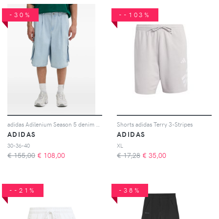
-30%
--103%
adidas Adilenium Season 5 denim cargo shorts - Blu
Shorts adidas Terry 3-Stripes
ADIDAS
ADIDAS
30-36-40
XL
€ 155,00
€
108,00
€ 17,28
€
35,00
--21%
-38%