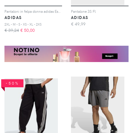
Pantaloni in felpa donna adidas Essentials 3-Stripes French Terry
Pantalone 3S Fl
ADIDAS
ADIDAS
€
49,99
2XL - M - S - XS - XL - 2XS
€ 39,24
€
50,00
-50%