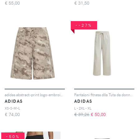
€
55,00
€
31,50
--27%
adidas abstract-print logo-embroidered shorts - Toni neutri
Pantaloni fitness dlla Tuta da donna adidas
ADIDAS
ADIDAS
XS-S-M-L
L - 2XL - XL
€
74,00
€ 39,26
€
50,00
-50%