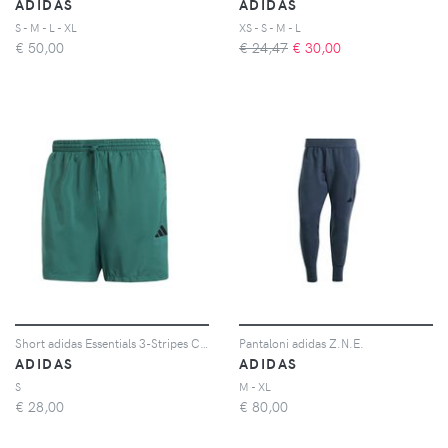
ADIDAS
ADIDAS
S - M - L - XL
XS - S - M - L
€
50,00
€ 24,47
€
30,00
Short adidas Essentials 3-Stripes Chelsea
Pantaloni adidas Z.N.E.
ADIDAS
ADIDAS
S
M - XL
€
28,00
€
80,00