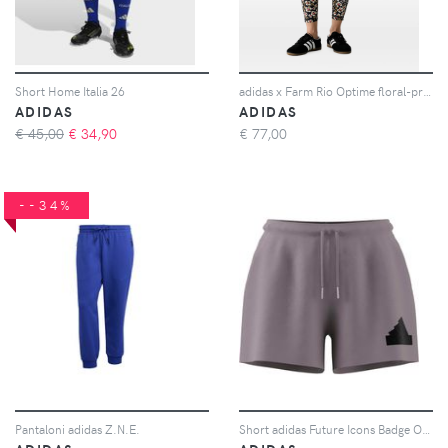
Short Home Italia 26
adidas x Farm Rio Optime floral-print leggings - Nero
ADIDAS
ADIDAS
€ 45,00
€
34,90
€
77,00
--34%
Pantaloni adidas Z.N.E.
Short adidas Future Icons Badge Of sports