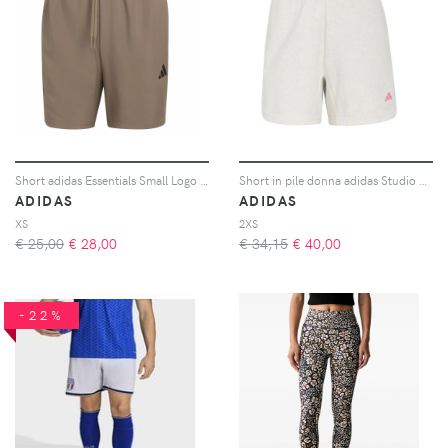
Short adidas Essentials Small Logo Chelsea
Short in pile donna adidas Studio 3-Stripes
ADIDAS
ADIDAS
XS
2XS
€ 25,00
€
28,00
€ 34,15
€
40,00
-22%