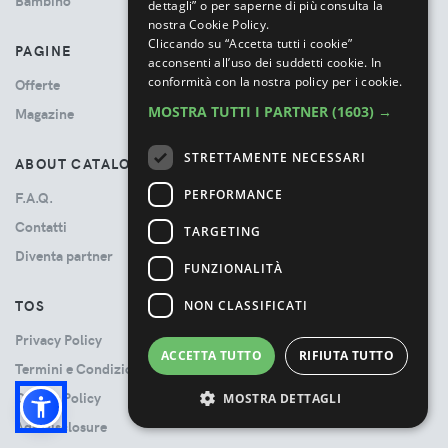
Bambino
dettagli” o per saperne di più consulta la
nostra Cookie Policy.
Cliccando su “Accetta tutti i cookie”
PAGINE
acconsenti all’uso dei suddetti cookie.
In
conformità con la nostra policy per i cookie.
Offerte
MOSTRA TUTTI I PARTNER
(1603) →
Magazine
STRETTAMENTE NECESSARI
ABOUT CATALOVE
PERFORMANCE
F.A.Q.
Contatti
TARGETING
Diventa partner
FUNZIONALITÀ
TOS
NON CLASSIFICATI
Privacy Policy
ACCETTA TUTTO
RIFIUTA TUTTO
Termini e Condizioni
Cookie Policy
MOSTRA DETTAGLI
Ads Disclosure