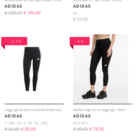
ADIDAS
ADIDAS
€ 220,00
€
156,00
XS
€
33,00
--21%
-6%
Leggings da donna adidas Essentials 3-Stripes
adidas logo-print leggings - Nero
ADIDAS
ADIDAS
L - 2XL - M - S - XS - XL - 2XS
XS-S-M-L
€ 24,83
€
30,00
€ 80,00
€
75,00