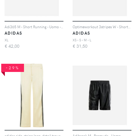
Adi365 M - Short Running - Uomo - Grigio
Optimeworkout 3stripes W - Short Training - Donna - Verde
ADIDAS
ADIDAS
XL
XS - S - M - L
€
42,00
€
31,50
-29%
adidas side-stripe logo-detail trousers - Toni neutri
Adibreak M - Bermuda - Uomo