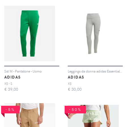
Sst M - Pantalone - Uomo
Leggings da donna adidas Essentials Big Logo
ADIDAS
ADIDAS
XS - S
XS
€
39,00
€
30,00
-5%
-50%