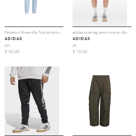
Pantaloni fitness dlla Tuta da donna adidas Essentials
adidas wide-leg denim shorts - Blu
ADIDAS
ADIDAS
2XS
28
€
50,00
€
70,00