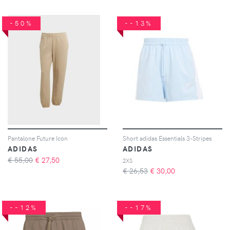
-50%
--13%
Pantalone Future Icon
Short adidas Essentials 3-Stripes
ADIDAS
ADIDAS
€ 55,00
€
27,50
2XS
€ 26,53
€
30,00
--12%
--17%