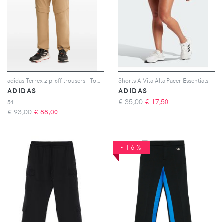
adidas Terrex zip-off trousers - Toni neutri
Shorts A Vita Alta Pacer Essentials
ADIDAS
ADIDAS
€ 35,00
€
17,50
54
€ 93,00
€
88,00
-16%