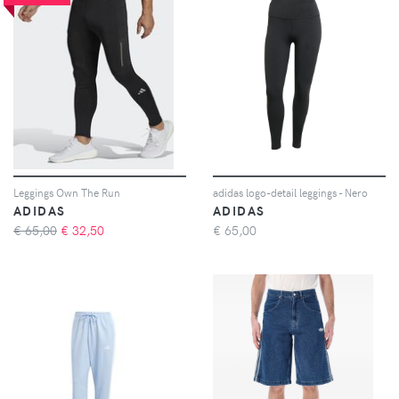
Leggings Own The Run
adidas logo-detail leggings - Nero
ADIDAS
ADIDAS
€ 65,00
€
32,50
€
65,00