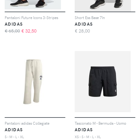
Pantaloni Future Icons 3-Stripes
Short Ess Base 7In
ADIDAS
ADIDAS
€ 65,00
€
32,50
€
28,00
Pantaloni adidas Collegiate
Tasconato M - Bermuda - Uomo
ADIDAS
ADIDAS
S - M - L - XL
XS - S - M - L - XL