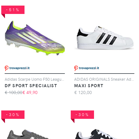
-51%
Adidas Scarpe Uomo F50 League Laceless Fg/mg Giallo/viola, Taglia: 11 UK - 46, giallo/viola
ADIDAS ORIGINALS Sneaker Adidas Originals Superstar Bianche E Nere
DF SPORT SPECIALIST
MAXI SPORT
€ 100,00
€
49,90
€
120,00
-30%
-30%