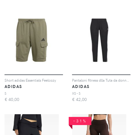
Short adidas Essentials Feelcozy
Pantaloni fitness dlla Tuta da donna adidas Sereno
ADIDAS
ADIDAS
S
XS - S
€
40,00
€
42,00
-31%