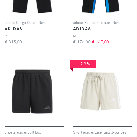
adidas Cargo Quad - Nero
adidas Pantaloni piqué - Nero
ADIDAS
ADIDAS
M
M
€
815,00
€ 176,00
€
147,00
--23%
Shorts adidas Soft Lux
Short adidas Essentials 3-Stripes