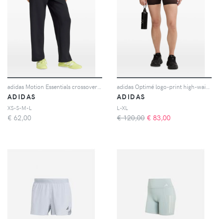
adidas Motion Essentials crossover-waist trousers - Nero
adidas Optimé logo-print high-waisted shorts - Marrone
ADIDAS
ADIDAS
XS-S-M-L
L-XL
€
62,00
€ 120,00
€
83,00