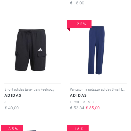
€
18,00
--22%
Short adidas Essentials Feelcozy
Pantaloni a palazzo adidas Small Logo
ADIDAS
ADIDAS
S
L - 2XL - M - S - XL
€
40,00
€ 53,34
€
65,00
-35%
-16%