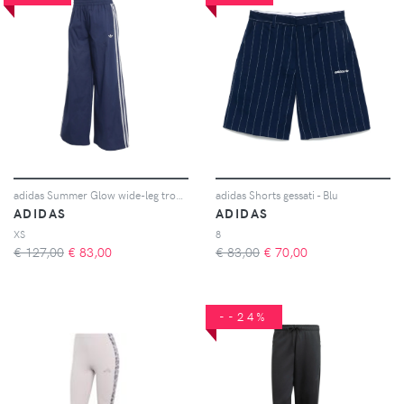
adidas Summer Glow wide-leg trousers - Blu
adidas Shorts gessati - Blu
ADIDAS
ADIDAS
XS
8
€ 127,00
€
83,00
€ 83,00
€
70,00
--24%