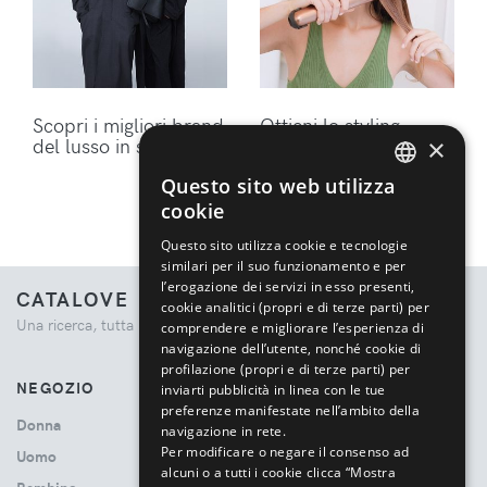
Scopri i migliori brand
Ottieni lo styling
del lusso in sconto
perfetto per i tuoi
×
capelli con gli
Questo sito web utilizza
accessori Dyson
ENGLISH
cookie
ITALIAN
Questo sito utilizza cookie e tecnologie
similari per il suo funzionamento e per
l’erogazione dei servizi in esso presenti,
CATALOVE
cookie analitici (propri e di terze parti) per
Una ricerca, tutta la moda.
comprendere e migliorare l’esperienza di
navigazione dell’utente, nonché cookie di
profilazione (propri e di terze parti) per
NEGOZIO
inviarti pubblicità in linea con le tue
preferenze manifestate nell’ambito della
Donna
navigazione in rete.
Per modificare o negare il consenso ad
Uomo
alcuni o a tutti i cookie clicca “Mostra