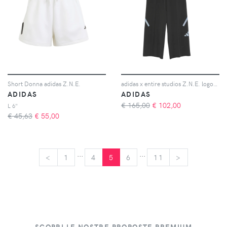
Short Donna adidas Z.N.E.
adidas x entire studios Z.N.E. logo-print wide-leg trousers - Nero
ADIDAS
ADIDAS
€ 165,00
€
102,00
L 6"
€ 45,63
€
55,00
...
...
<
<
1
4
5
6
11
>
>
SCOPRI LE NOSTRE PROPOSTE PREMIUM