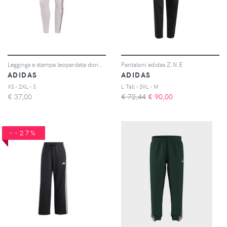
Leggings a stampa leopardata donna adidas Essentials 3-Stripes
Pantaloni adidas Z.N.E
ADIDAS
ADIDAS
XS - 2XL - S
L Tall - 3XL - M
€
37,00
€ 72,44
€
90,00
--27%