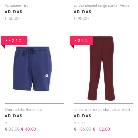
Pantalone Tiro
adidas pleated cargo pants - Verde
ADIDAS
ADIDAS
€
55,00
€
90,00
--21%
-25%
Short adidas Essentials
adidas side-stripe elasticated-waistband trousers - Rosso
ADIDAS
ADIDAS
M - L
M-L-XXL
€ 33,00
€
40,00
€ 136,00
€
102,00