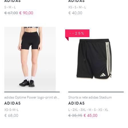
ADIDAS
ADIDAS
S - M - L
XS - S - M - L
€ 67,00
€
90,00
€
40,00
--25%
adidas Optime Power logo-print shorts - Nero
Shorts a rete adidas Stadium
ADIDAS
ADIDAS
XS-S-M-L
L - 2XL - 3XL - M - S - XS - XL
€
68,00
€ 35,95
€
45,00