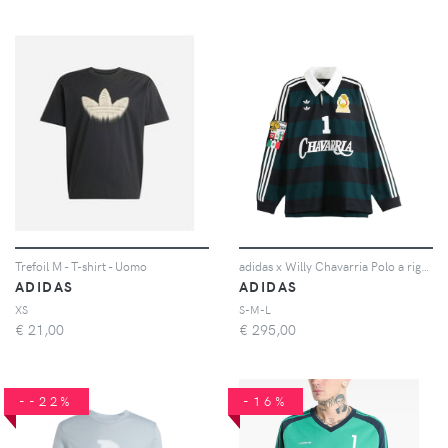
Trefoil M - T-shirt - Uomo
adidas x Willy Chavarria Polo a righe - Verde
ADIDAS
ADIDAS
XS
S-M-L
€
21,00
€
295,00
--22%
-16%