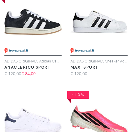
ADIDAS ORIGINALS Adidas Campus 00s, Nero
ADIDAS ORIGINALS Sneaker Adidas Originals Superstar Bianche E Nere
ANACLERICO SPORT
MAXI SPORT
€ 120,00
€
84,00
€
120,00
-10%