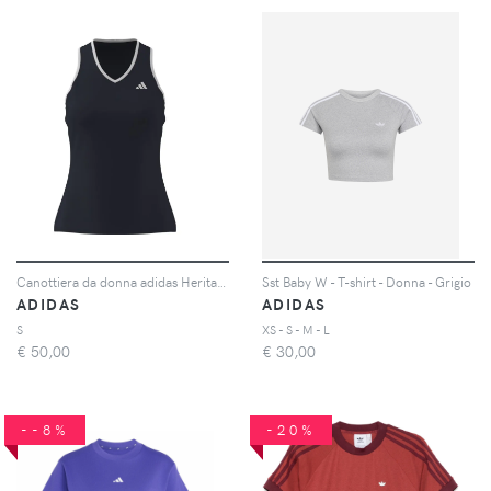
Canottiera da donna adidas Heritage
Sst Baby W - T-shirt - Donna - Grigio
ADIDAS
ADIDAS
S
XS - S - M - L
€
50,00
€
30,00
--8%
-20%