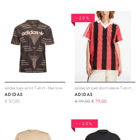
-20%
adidas logo-print T-shirt - Marrone
adidas striped short-sleeve T-shirt - Rosso
ADIDAS
ADIDAS
€
57,00
€ 99,00
€
79,00
--23%