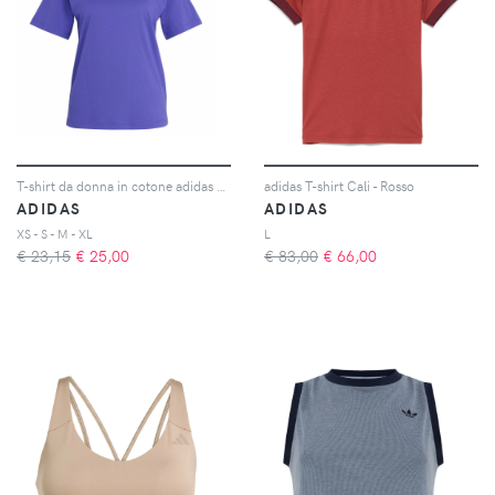
T-shirt da donna in cotone adidas Essentials Small Logo
adidas T-shirt Cali - Rosso
ADIDAS
ADIDAS
XS - S - M - XL
L
€ 23,15
€
25,00
€ 83,00
€
66,00