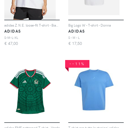
adidas Z.N.E. loose-fit T-shirt - Bianco
Big Logo W - T-shirt - Donna
ADIDAS
ADIDAS
S-M-L-XL
S - M - L
€
47,00
€
17,50
--11%
adidas FMF patterned T-shirt - Verde
T-shirt per tutte le stagioni adidas