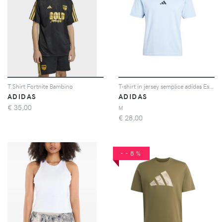
T.Shirt Fortnite Bambino
T-shirt in jersey semplice adidas Essentials 3-Stripes
ADIDAS
ADIDAS
€
35,00
M
€
28,00
--8%