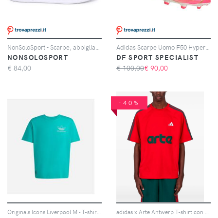
NonSoloSport - Scarpe, abbigliamento e a adidas Stan Smith Primegreen Bianco Blu
Adidas Scarpe Uomo F50 Hyperfast League Laceless Fg Rosa, Taglia: 6 UK - 39 1/3, rosa
NONSOLOSPORT
DF SPORT SPECIALIST
€
84,00
€ 100,00
€
90,00
-40%
Originals Icons Liverpool M - T-shirt - Uomo - Bianco
adidas x Arte Antwerp T-shirt con dettaglio a 3 righe - Rosso