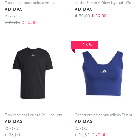
T-shirt da donna adidas Animal
adidas Summer Glow layered-effect T-shirt - Marrone
ADIDAS
ADIDAS
€ 50,00
€
39,00
XS - 2XS
€ 23,15
€
25,00
--26%
T-shirt adidas Lounge Still Life Lemons Graphic
Canottiera da donna adidas Essentials Small Logo
ADIDAS
ADIDAS
XS - S - L
XL - 2XL
€
28,00
€ 15,91
€
20,00