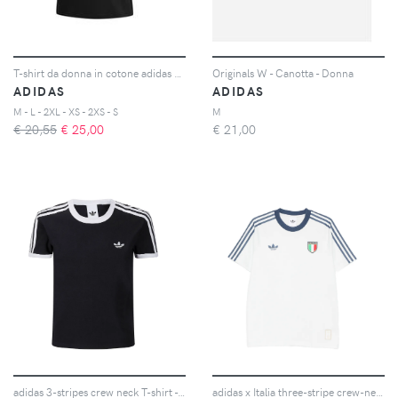
T-shirt da donna in cotone adidas Essentials Small Logo
Originals W - Canotta - Donna
ADIDAS
ADIDAS
M - L - 2XL - XS - 2XS - S
M
€ 20,55
€
25,00
€
21,00
adidas 3-stripes crew neck T-shirt - Nero
adidas x Italia three-stripe crew-neck T-shirt - Bianco