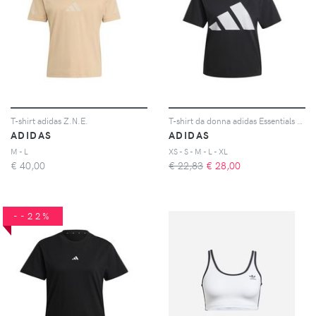
T-shirt adidas Z.N.E.
T-shirt da donna adidas Essentials Big Logo
ADIDAS
ADIDAS
M - L
XS - S - M - L - XL
€
40,00
€ 22,83
€
28,00
--22%