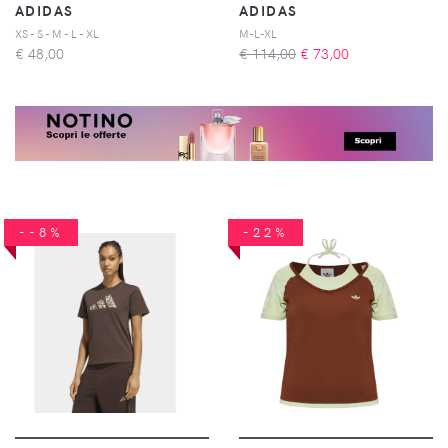
ADIDAS
ADIDAS
XS - S - M - L - XL
M-L-XL
€
48,00
€ 114,00
€
73,00
--8%
-22%