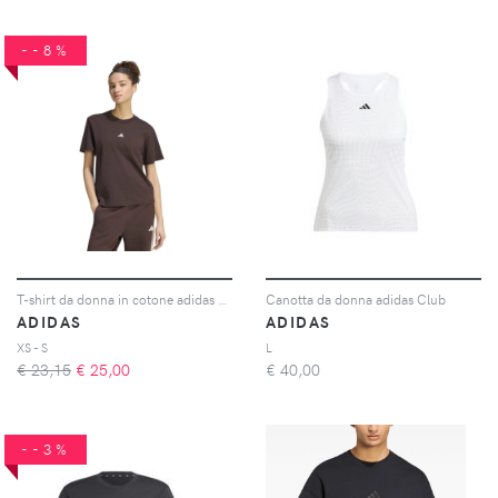
--8%
T-shirt da donna in cotone adidas Essentials Small Logo
Canotta da donna adidas Club
ADIDAS
ADIDAS
XS - S
L
€ 23,15
€
25,00
€
40,00
--3%