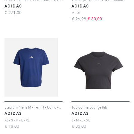
ADIDAS
ADIDAS
€
271,00
M - XL
€ 26,98
€
30,00
Stadium 4fans M - T-shirt - Uomo - Blu
Top donna Lounge Rib
ADIDAS
ADIDAS
XS - S - M - L - XL
S - M - L - XL
€
18,00
€
35,00