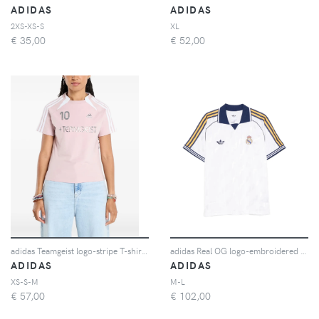
ADIDAS
ADIDAS
2XS-XS-S
XL
€
35,00
€
52,00
adidas Teamgeist logo-stripe T-shirt - Rosa
adidas Real OG logo-embroidered striped T-shirt - Bianco
ADIDAS
ADIDAS
XS-S-M
M-L
€
57,00
€
102,00