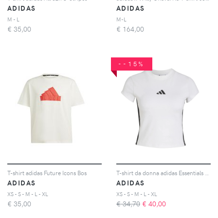
ADIDAS
ADIDAS
M - L
M-L
€
35,00
€
164,00
--15%
T-shirt adidas Future Icons Bos
T-shirt da donna adidas Essentials 3-Stripes
ADIDAS
ADIDAS
XS - S - M - L - XL
XS - S - M - L - XL
€
35,00
€ 34,70
€
40,00