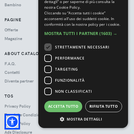
dettagli” o per saperne di più consulta la
Bambino
nostra Cookie Policy.
Cliccando su “Accetta tutti i cookie”
acconsenti all’uso dei suddetti cookie.
In
PAGINE
conformità con la nostra policy per i cookie.
Offerte
MOSTRA TUTTI I PARTNER
(1603) →
Magazine
STRETTAMENTE NECESSARI
ABOUT CATALOVE
PERFORMANCE
F.A.Q.
TARGETING
Contatti
FUNZIONALITÀ
Diventa partner
NON CLASSIFICATI
TOS
Privacy Policy
ACCETTA TUTTO
RIFIUTA TUTTO
Termini e Condizioni
MOSTRA DETTAGLI
Cookie Policy
Ads Disclosure