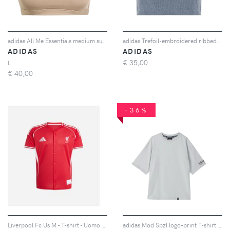
adidas All Me Essentials medium support bra - Toni neutri
adidas Trefoil-embroidered ribbed-knit top - Blu
ADIDAS
ADIDAS
€
35,00
L
€
40,00
-36%
Liverpool Fc Us M - T-shirt - Uomo - Rosso
adidas Mod Spzl logo-print T-shirt - Grigio