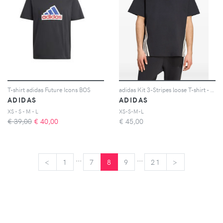
T-shirt adidas Future Icons BOS
adidas Kit 3-Stripes loose T-shirt - Nero
ADIDAS
ADIDAS
XS - S - M - L
XS-S-M-L
€ 39,00
€
40,00
€
45,00
...
...
<
<
1
7
8
9
21
>
>