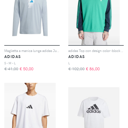
Maglietta a manica lunga adidas Jude Bellingham
adidas Top con design color-block - SEMI COURT GREEN
ADIDAS
ADIDAS
S - M - L
L
€ 41,00
€
50,00
€ 102,00
€
86,00