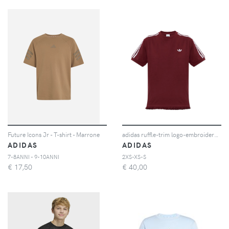
Future Icons Jr - T-shirt - Marrone
adidas ruffle-trim logo-embroidered T-shirt - Rosso
ADIDAS
ADIDAS
7-8ANNI - 9-10ANNI
2XS-XS-S
€
17,50
€
40,00