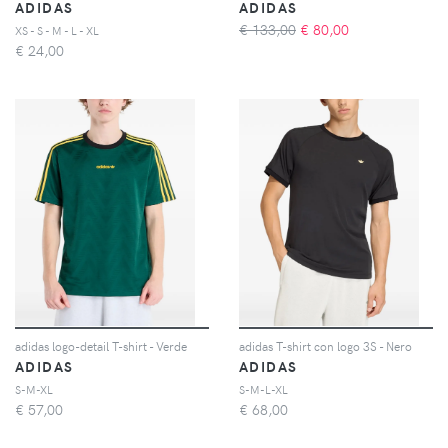
ADIDAS
ADIDAS
€ 133,00
€
80,00
XS - S - M - L - XL
€
24,00
adidas logo-detail T-shirt - Verde
adidas T-shirt con logo 3S - Nero
ADIDAS
ADIDAS
S-M-XL
S-M-L-XL
€
57,00
€
68,00