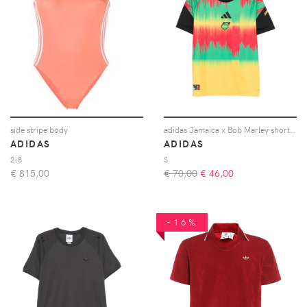
side stripe body
adidas Jamaica x Bob Marley short-sleeve T-shirt - Rosso
ADIDAS
ADIDAS
2-8
S
€
815,00
€ 70,00
€
46,00
-16%