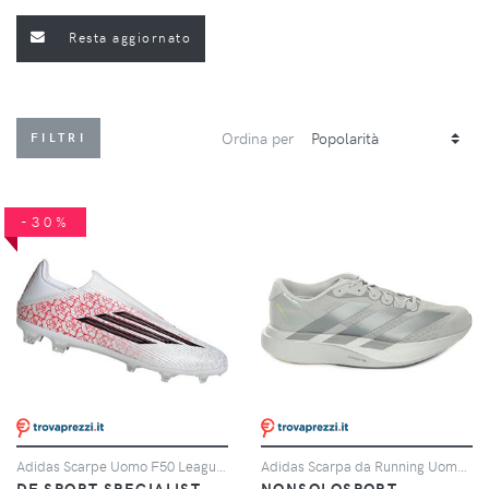
Resta aggiornato
Ordina per
FILTRI
-30%
Adidas Scarpe Uomo F50 League Lamine Yamal Laceless Fg/mg Rosso/bianco, Taglia: 10,5 UK-45 1/3, rosso/bianco
Adidas Scarpa da Running Uomo Adidas Adizero Evo SL Grigio Argento
DF SPORT SPECIALIST
NONSOLOSPORT