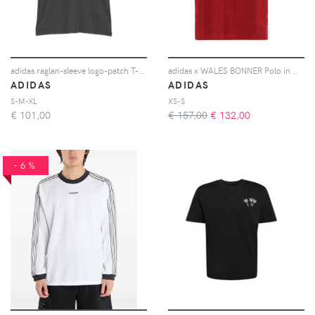
adidas raglan-sleeve logo-patch T-shirt - Grigio
adidas x WALES BONNER Polo in misto cotone - Rosso
ADIDAS
ADIDAS
S-M-XL
XS-S
€
101,00
€ 157,00
€
132,00
-6%