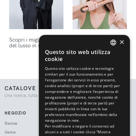
Scopri i migliori brand
Ottieni lo styling
×
del lusso in sconto
perfetto per i tuoi
capelli con gli
Questo sito web utilizza
ENGLISH
accessori Dyson
cookie
ITALIAN
Questo sito utilizza cookie e tecnologie
similari per il suo funzionamento e per
l’erogazione dei servizi in esso presenti,
cookie analitici (propri e di terze parti) per
CATALOVE
comprendere e migliorare l’esperienza di
Una ricerca, tutta la moda.
navigazione dell’utente, nonché cookie di
profilazione (propri e di terze parti) per
inviarti pubblicità in linea con le tue
NEGOZIO
preferenze manifestate nell’ambito della
navigazione in rete.
Donna
Per modificare o negare il consenso ad
Uomo
alcuni o a tutti i cookie clicca “Mostra