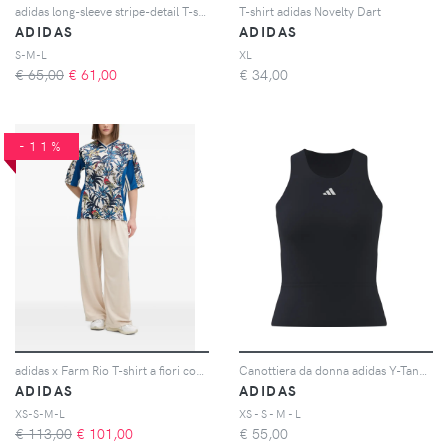
adidas long-sleeve stripe-detail T-shirt - Bianco
T-shirt adidas Novelty Dart
ADIDAS
ADIDAS
S-M-L
XL
€ 65,00
€
61,00
€
34,00
-11%
adidas x Farm Rio T-shirt a fiori con scollo a V - Blu
Canottiera da donna adidas Y-Tank Midi
ADIDAS
ADIDAS
XS-S-M-L
XS - S - M - L
€ 113,00
€
101,00
€
55,00