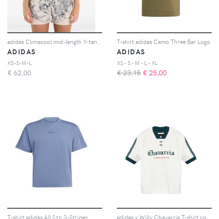
adidas Climacool mid-length Y-tank top - Bianco
T-shirt adidas Camo Three Bar Logo
ADIDAS
ADIDAS
XS-S-M-L
XS - S - M - L - XL
€
62,00
€ 23,15
€
25,00
T-shirt adidas All Szn 3-Stripes
adidas x Willy Chavarria T-shirt con logo - Bianco