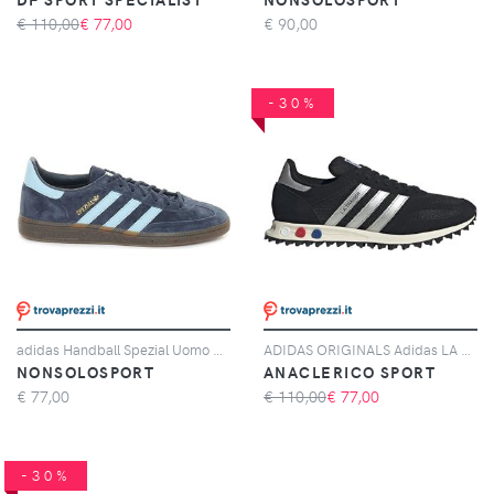
€ 110,00
€
77,00
€
90,00
-30%
adidas Handball Spezial Uomo Blu Azzurro
ADIDAS ORIGINALS Adidas LA Trainer OG, Nero
NONSOLOSPORT
ANACLERICO SPORT
€
77,00
€ 110,00
€
77,00
-30%