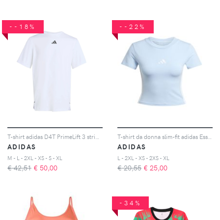
--18%
--22%
T-shirt adidas D4T PrimeLift 3 stripes
T-shirt da donna slim-fit adidas Essentials 3-Stripes
ADIDAS
ADIDAS
M - L - 2XL - XS - S - XL
L - 2XL - XS - 2XS - XL
€ 42,51
€
50,00
€ 20,55
€
25,00
-34%