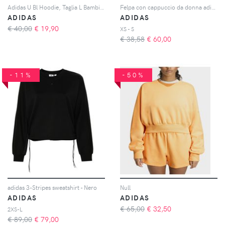
Adidas U Bl Hoodie, Taglia L Bambino Colore Rosso|Nero
Felpa con cappuccio da donna adidas Essentials 3-stripes Fleece
ADIDAS
ADIDAS
€ 40,00
€
19,90
XS - S
€ 38,58
€
60,00
-11%
-50%
adidas 3-Stripes sweatshirt - Nero
Null
ADIDAS
ADIDAS
€ 65,00
€
32,50
2XS-L
€ 89,00
€
79,00