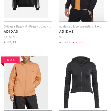
Originals Baggy M - Felpa - Uomo - Nero
adidas zip logo sweatshirt - Nero
ADIDAS
ADIDAS
XS - S - M - L
S
€
49,00
€ 89,00
€
75,00
-50%