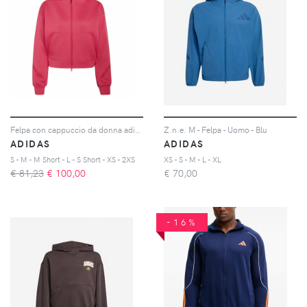
Felpa con cappuccio da donna adidas Z.N.E.
Z.n.e. M - Felpa - Uomo - Blu
ADIDAS
ADIDAS
S - M - M Short - L - S Short - XS - 2XS
XS - S - M - L - XL
€ 81,23
€
100,00
€
70,00
-16%