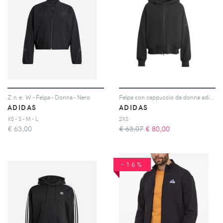
Z.n.e. W - Felpa - Donna - Nero
Felpa con cappuccio da donna adidas Soft Lux
ADIDAS
ADIDAS
XS - S - M - L
2XS
€
63,00
€ 63,07
€
80,00
-16%