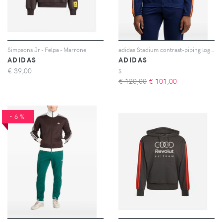
Simpsons Jr - Felpa - Marrone
adidas Stadium contrast-piping logo-print zip-up tracksuit - Blu
ADIDAS
ADIDAS
€
39,00
S
€ 120,00
€
101,00
-6%