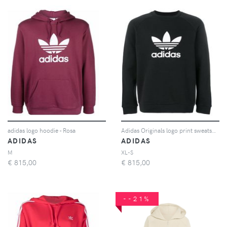
adidas logo hoodie - Rosa
Adidas Originals logo print sweatshirt
ADIDAS
ADIDAS
M
XL-S
€
815,00
€
815,00
--21%