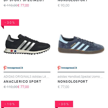
€ 110,00
€
77,00
€
90,00
-30%
ADIDAS ORIGINALS Adidas LA Trainer OG, Nero
adidas Handball Spezial Uomo Blu Azzurro
ANACLERICO SPORT
NONSOLOSPORT
€ 110,00
€
77,00
€
77,00
-10%
-30%