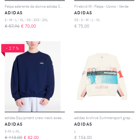
Felpa aderente da donna adidas Soft Lux
Firebird M - Felpa - Uomo - Verde
ADIDAS
ADIDAS
S - M - L - XL - XS - 2XS - 2XL
XS - S - M - L - XL
€ 57,96
€
70,00
€
75,00
-27%
adidas Equipment crew-neck sweater - Blu
adidas Archive Summersport graphic-print sweater - Toni neutri
ADIDAS
ADIDAS
S-M-L-XL
L
€ 113,00
€
82,00
€
154,00