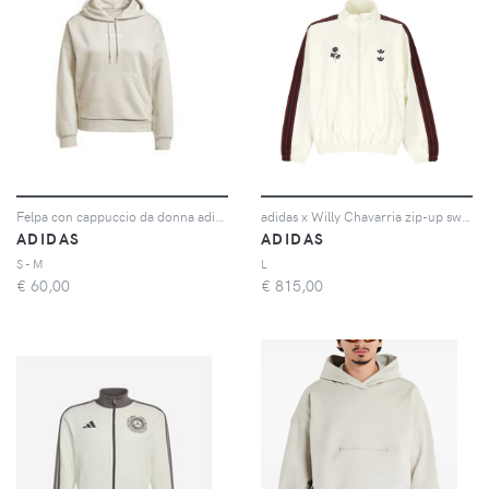
Felpa con cappuccio da donna adidas Essentials Linear Fleece
adidas x Willy Chavarria zip-up sweater - Toni neutri
ADIDAS
ADIDAS
S - M
L
€
60,00
€
815,00