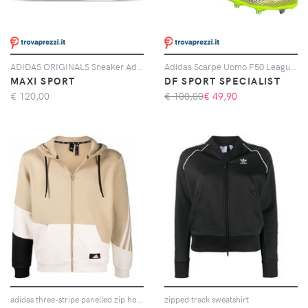
ADIDAS ORIGINALS Sneaker Adidas Originals Superstar Bianche E Nere
Adidas Scarpe Uomo F50 League Laceless Fg/mg Giallo/viola, Taglia: 11 UK - 46, giallo/viola
MAXI SPORT
DF SPORT SPECIALIST
€
120,00
€ 100,00
€
49,90
adidas three-stripe panelled zip hoodie - Toni neutri
zipped track sweatshirt