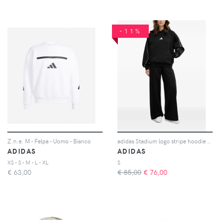
-11%
Z.n.e. M - Felpa - Uomo - Bianco
adidas Stadium logo stripe hoodie - Nero
ADIDAS
ADIDAS
XS - S - M - L - XL
S
€
63,00
€ 85,00
€
76,00