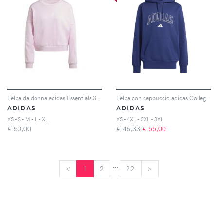
Felpa da donna adidas Essentials 3-Stripes
Felpa con cappuccio adidas Collegiate Script Graphic
ADIDAS
ADIDAS
XS - S - M - L - XL
XS - 4XL - 2XL - 3XL
€
50,00
€ 46,33
€
55,00
...
<
<
1
2
22
>
>