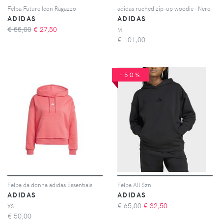
Felpa Future Icon Ragazzo
adidas ruched zip-up woodie - Nero
ADIDAS
ADIDAS
€ 55,00
€
27,50
M
€
101,00
-50%
Felpa da donna adidas Essentials
Felpa All Szn
ADIDAS
ADIDAS
€ 65,00
€
32,50
XS
€
50,00