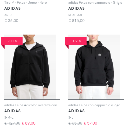
Tiro M - Felpa - Uomo - Nero
adidas Felpa con cappuccio - Grigio
ADIDAS
ADIDAS
XS - S
M-XL-XXL
€
36,00
€
815,00
-30%
-12%
adidas Felpa Adicolor oversize con zip - Nero
adidas Felpa con cappuccio e logo - Nero
ADIDAS
ADIDAS
S-M-L
S-L
€ 127,00
€
89,00
€ 65,00
€
57,00