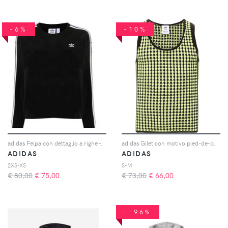
-6%
-10%
adidas Felpa con dettaglio a righe - Nero
adidas Gilet con motivo pied-de-poule - Marrone
ADIDAS
ADIDAS
2XS-XS
S-M
€ 80,00
€
75,00
€ 73,00
€
66,00
--96%