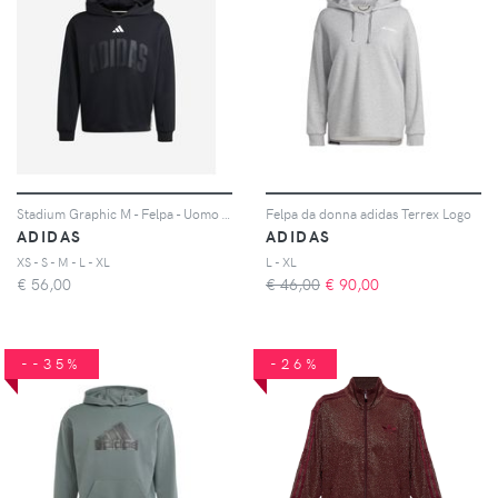
Stadium Graphic M - Felpa - Uomo - Nero
Felpa da donna adidas Terrex Logo
ADIDAS
ADIDAS
XS - S - M - L - XL
L - XL
€
56,00
€ 46,00
€
90,00
--35%
-26%