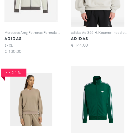
Mercedes Amg Petronas Formula 1 Team M - Felpa - Uomo - Beige
adidas Adi365 H.Koumori hoodie - Grigio
ADIDAS
ADIDAS
€
144,00
S - XL
€
130,00
--21%