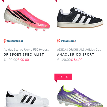
Adidas Scarpe Uomo F50 Hyperfast League Laceless Fg Rosa, Taglia: 6 UK - 39 1/3, rosa
ADIDAS ORIGINALS Adidas Campus 00s, Nero
DF SPORT SPECIALIST
ANACLERICO SPORT
€ 100,00
€
90,00
€ 120,00
€
84,00
-51%