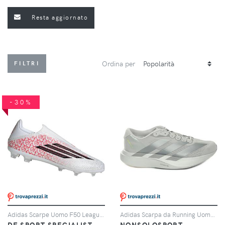
Resta aggiornato
Ordina per
FILTRI
-30%
Adidas Scarpe Uomo F50 League Lamine Yamal Laceless Fg/mg Rosso/bianco, Taglia: 10,5 UK-45 1/3, rosso/bianco
Adidas Scarpa da Running Uomo Adidas Adizero Evo SL Grigio Argento
DF SPORT SPECIALIST
NONSOLOSPORT