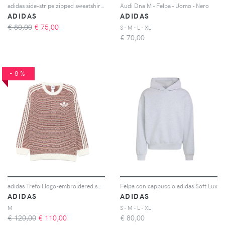
adidas side-stripe zipped sweatshirt - Marrone
Audi Dna M - Felpa - Uomo - Nero
ADIDAS
ADIDAS
€ 80,00
€
75,00
S - M - L - XL
€
70,00
-8%
adidas Trefoil logo-embroidered sweater - Rosso
Felpa con cappuccio adidas Soft Lux
ADIDAS
ADIDAS
M
S - M - L - XL
€ 120,00
€
110,00
€
80,00