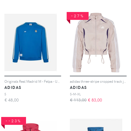
-27%
Originals Real Madrid M - Felpa - Uomo - Azzurro
adidas three-stripe cropped track jacket - Rosa
ADIDAS
ADIDAS
S
S-M-XL
€
48,00
€ 113,00
€
83,00
--23%