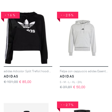
-16%
--25%
adidas Adicolor Split Trefoil hoodie - Nero
Felpa con cappuccio adidas Essentials Feelcozy
ADIDAS
ADIDAS
€ 101,00
€
85,00
S - M - L - XL - 2XL
€ 39,89
€
50,00
--27%