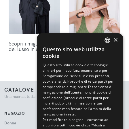
×
Scopri i migliori brand
Ottieni lo styling
del lusso in sconto
perfetto per i tuoi
Questo sito web utilizza
ENGLISH
capelli con gli
cookie
accessori Dyson
ITALIAN
Questo sito utilizza cookie e tecnologie
similari per il suo funzionamento e per
l’erogazione dei servizi in esso presenti,
cookie analitici (propri e di terze parti) per
comprendere e migliorare l’esperienza di
CATALOVE
navigazione dell’utente, nonché cookie di
Una ricerca, tutta la moda.
profilazione (propri e di terze parti) per
inviarti pubblicità in linea con le tue
preferenze manifestate nell’ambito della
NEGOZIO
navigazione in rete.
Per modificare o negare il consenso ad
Donna
alcuni o a tutti i cookie clicca “Mostra