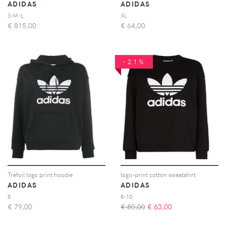
ADIDAS
ADIDAS
S-M-L
XL
€
815,00
€
64,00
-21%
Trefoil logo print hoodie
logo-print cotton sweatshirt
ADIDAS
ADIDAS
8
8-10
€
79,00
€ 80,00
€
63,00