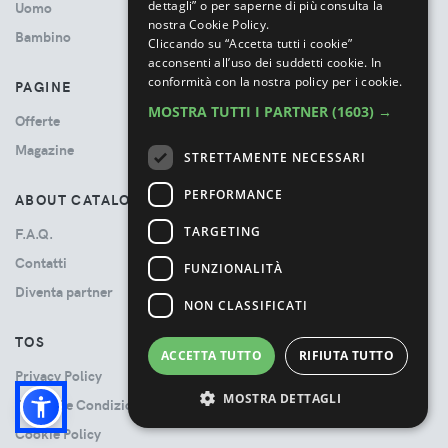
dettagli” o per saperne di più consulta la
Uomo
nostra Cookie Policy.
Bambino
Cliccando su “Accetta tutti i cookie”
acconsenti all’uso dei suddetti cookie.
In
conformità con la nostra policy per i cookie.
PAGINE
MOSTRA TUTTI I PARTNER
(1603) →
Offerte
Magazine
STRETTAMENTE NECESSARI
PERFORMANCE
ABOUT CATALOVE
TARGETING
F.A.Q.
Contatti
FUNZIONALITÀ
Diventa partner
NON CLASSIFICATI
TOS
ACCETTA TUTTO
RIFIUTA TUTTO
Privacy Policy
MOSTRA DETTAGLI
Termini e Condizioni
Cookie Policy