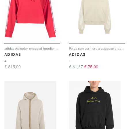
adidas Adicolor cropped hoodie - Rosso
Felpa con cerniera a cappuccio da donna adidas 3-Stripes
ADIDAS
ADIDAS
4
L
€
815,00
€ 61,87
€
75,00