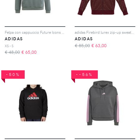
Felpa con cappuccio Future Icons Bos
adidas Firebird lurex zip-up sweatshirt - Rosso
ADIDAS
ADIDAS
€ 85,00
€
63,00
XS - S
€ 48,00
€
65,00
-50%
--56%