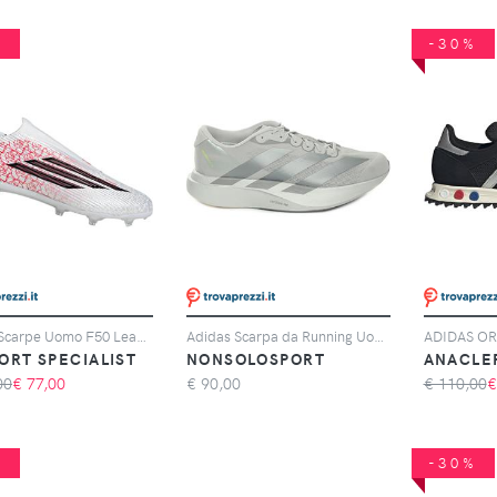
%
-30%
Adidas Scarpe Uomo F50 League Lamine Yamal Laceless Fg/mg Rosso/bianco, Taglia: 10,5 UK-45 1/3, rosso/bianco
Adidas Scarpa da Running Uomo Adidas Adizero Evo SL Grigio Argento
ORT SPECIALIST
NONSOLOSPORT
ANACLE
00
€
77,00
€
90,00
€ 110,00
%
-30%