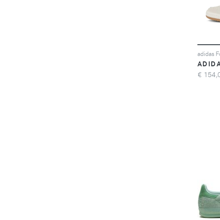
ADID
€
154,