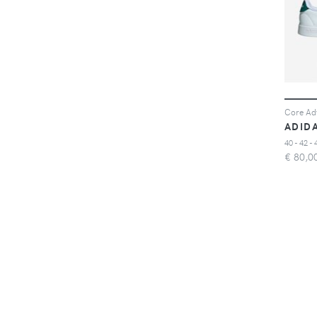
ADID
€
80,0