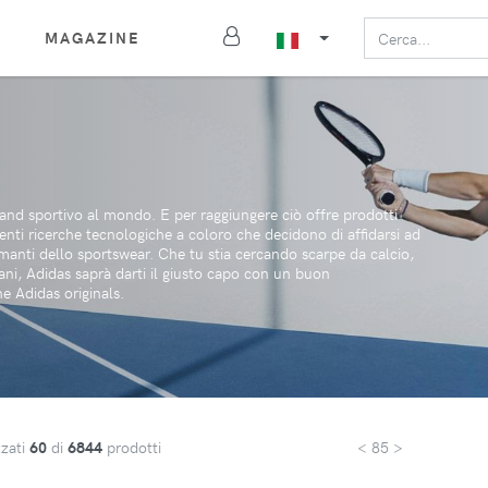
MAGAZINE
rand sportivo al mondo. E per raggiungere ciò offre prodotti
centi ricerche tecnologiche a coloro che decidono di affidarsi ad
o amanti dello sportswear. Che tu stia cercando scarpe da calcio,
diani, Adidas saprà darti il giusto capo con un buon
 Adidas originals.
zzati
60
di
6844
prodotti
< 85 >