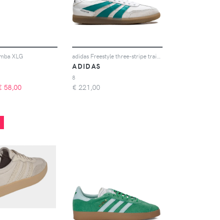
amba XLG
adidas Freestyle three-stripe trainers - Bianco
ADIDAS
8
€
58,00
€
221,00