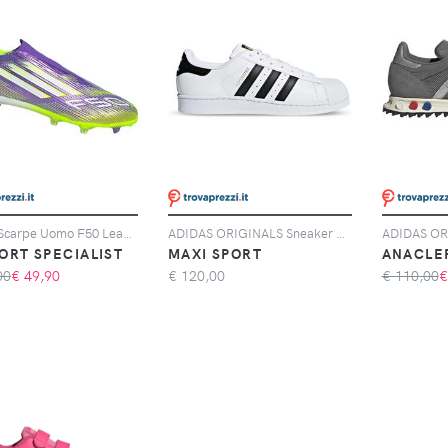
Adidas Scarpe Uomo F50 League Laceless Fg/mg Giallo/viola, Taglia: 11 UK - 46, giallo/viola
ADIDAS ORIGINALS Sneaker Adidas Originals Superstar Bianche E Nere
ORT SPECIALIST
MAXI SPORT
ANACLE
00
€
49,90
€
120,00
€ 110,00