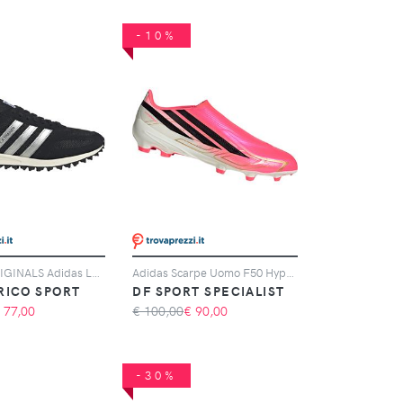
-10%
ADIDAS ORIGINALS Adidas LA Trainer OG, Nero
Adidas Scarpe Uomo F50 Hyperfast League Laceless Fg Rosa, Taglia: 6 UK - 39 1/3, rosa
RICO SPORT
DF SPORT SPECIALIST
€
77,00
€ 100,00
€
90,00
-30%