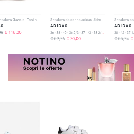
adidas Sneakers Gazelle - Toni neutri
Sneakers da donna adidas Ultimashow 2.0
AS
ADIDAS
ADIDAS
00
€
118,00
3
6 - 38 - 40 - 36 2/3 - 37 1/3 - 38 2/3 - 39 1/3 - 40 2/3 - 41 1/3
€ 59,76
€
70,00
€ 55,74
€