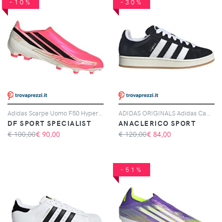
-10%
-30%
Adidas Scarpe Uomo F50 Hyperfast League Laceless Fg Rosa, Taglia: 6 UK - 39 1/3, rosa
ADIDAS ORIGINALS Adidas Campus 00s, Nero
DF SPORT SPECIALIST
ANACLERICO SPORT
€ 100,00
€
90,00
€ 120,00
€
84,00
-51%