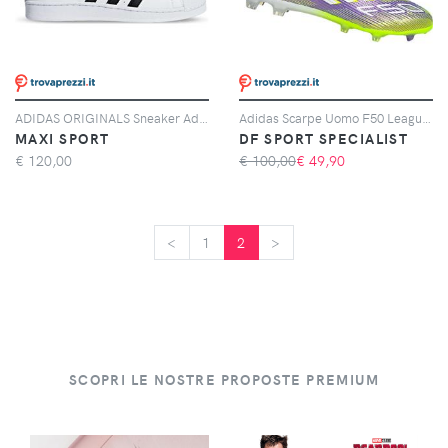
ADIDAS ORIGINALS Sneaker Adidas Originals Superstar Bianche E Nere
Adidas Scarpe Uomo F50 League Laceless Fg/mg Giallo/viola, Taglia: 11 UK - 46, giallo/viola
MAXI SPORT
DF SPORT SPECIALIST
€
120,00
€ 100,00
€
49,90
<
<
1
2
>
>
SCOPRI LE NOSTRE PROPOSTE PREMIUM