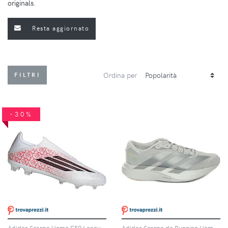
originals.
Resta aggiornato
Ordina per
FILTRI
-30%
Adidas Scarpe Uomo F50 League Lamine Yamal Laceless Fg/mg Rosso/bianco, Taglia: 10,5 UK-45 1/3, rosso/bianco
Adidas Scarpa da Running Uomo Adidas Adizero Evo SL Grigio Argento