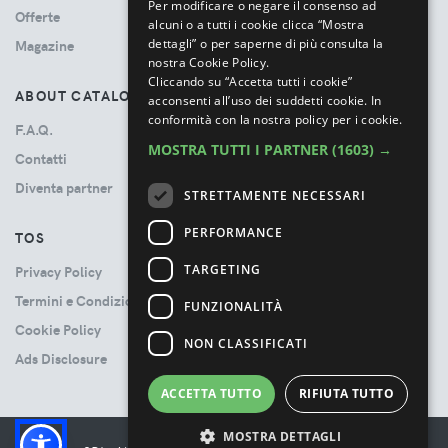
Per modificare o negare il consenso ad
Offerte
alcuni o a tutti i cookie clicca “Mostra
dettagli” o per saperne di più consulta la
Magazine
nostra Cookie Policy.
Cliccando su “Accetta tutti i cookie”
ABOUT CATALOVE
acconsenti all’uso dei suddetti cookie.
In
conformità con la nostra policy per i cookie.
F.A.Q.
MOSTRA TUTTI I PARTNER
(1603) →
Contatti
Diventa partner
STRETTAMENTE NECESSARI
PERFORMANCE
TOS
TARGETING
Privacy Policy
Termini e Condizioni
FUNZIONALITÀ
Cookie Policy
NON CLASSIFICATI
Ads Disclosure
ACCETTA TUTTO
RIFIUTA TUTTO
MOSTRA DETTAGLI