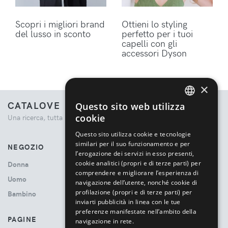
Scopri i migliori brand
Ottieni lo styling
del lusso in sconto
perfetto per i tuoi
capelli con gli
accessori Dyson
×
CATALOVE
Questo sito web utilizza
ENGLISH
cookie
Una ricerca, tutta la moda.
ITALIAN
Questo sito utilizza cookie e tecnologie
similari per il suo funzionamento e per
NEGOZIO
l’erogazione dei servizi in esso presenti,
cookie analitici (propri e di terze parti) per
Donna
comprendere e migliorare l’esperienza di
Uomo
navigazione dell’utente, nonché cookie di
profilazione (propri e di terze parti) per
Bambino
inviarti pubblicità in linea con le tue
preferenze manifestate nell’ambito della
PAGINE
navigazione in rete.