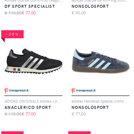
DF SPORT SPECIALIST
NONSOLOSPORT
€ 110,00
€
77,00
€
90,00
-30%
ADIDAS ORIGINALS Adidas LA Trainer OG, Nero
adidas Handball Spezial Uomo Blu Azzurro
ANACLERICO SPORT
NONSOLOSPORT
€ 110,00
€
77,00
€
77,00