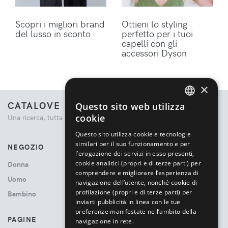
Scopri i migliori brand
Ottieni lo styling
del lusso in sconto
perfetto per i tuoi
capelli con gli
accessori Dyson
×
CATALOVE
Questo sito web utilizza
ENGLISH
cookie
Una ricerca, tutta la moda.
ITALIAN
Questo sito utilizza cookie e tecnologie
similari per il suo funzionamento e per
NEGOZIO
l’erogazione dei servizi in esso presenti,
cookie analitici (propri e di terze parti) per
Donna
comprendere e migliorare l’esperienza di
Uomo
navigazione dell’utente, nonché cookie di
profilazione (propri e di terze parti) per
Bambino
inviarti pubblicità in linea con le tue
preferenze manifestate nell’ambito della
PAGINE
navigazione in rete.