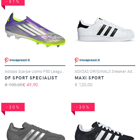
-51%
Adidas Scarpe Uomo F50 League Laceless Fg/mg Giallo/viola, Taglia: 11 UK - 46, giallo/viola
ADIDAS ORIGINALS Sneaker Adidas Originals Superstar Bianche E Nere
DF SPORT SPECIALIST
MAXI SPORT
€ 100,00
€
49,90
€
120,00
-30%
-30%