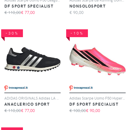
DF SPORT SPECIALIST
NONSOLOSPORT
€ 110,00
€
77,00
€
90,00
-30%
-10%
ADIDAS ORIGINALS Adidas LA Trainer OG, Nero
Adidas Scarpe Uomo F50 Hyperfast League Laceless Fg Rosa, Taglia: 6 UK - 39 1/3, rosa
ANACLERICO SPORT
DF SPORT SPECIALIST
€ 110,00
€
77,00
€ 100,00
€
90,00