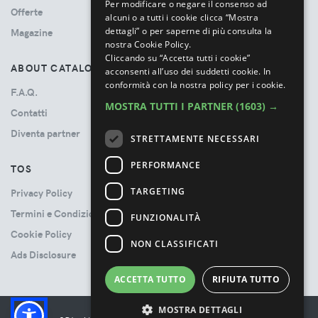
Per modificare o negare il consenso ad
Offerte
alcuni o a tutti i cookie clicca “Mostra
dettagli” o per saperne di più consulta la
Magazine
nostra Cookie Policy.
Cliccando su “Accetta tutti i cookie”
ABOUT CATALOVE
acconsenti all’uso dei suddetti cookie.
In
conformità con la nostra policy per i cookie.
F.A.Q.
MOSTRA TUTTI I PARTNER
(1603) →
Contatti
Diventa partner
STRETTAMENTE NECESSARI
PERFORMANCE
TOS
TARGETING
Privacy Policy
Termini e Condizioni
FUNZIONALITÀ
Cookie Policy
NON CLASSIFICATI
Ads Disclosure
ACCETTA TUTTO
RIFIUTA TUTTO
MOSTRA DETTAGLI