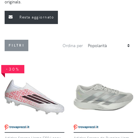
originals.
Resta aggiornato
Ordina per
FILTRI
-30%
Adidas Scarpe Uomo F50 League Lamine Yamal Laceless Fg/mg Rosso/bianco, Taglia: 10,5 UK-45 1/3, rosso/bianco
Adidas Scarpa da Running Uomo Adidas Adizero Evo SL Grigio Argento