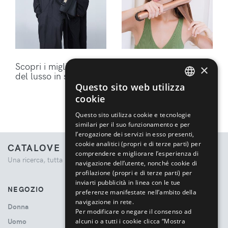
Scopri i migliori brand
Ottieni lo styling
×
del lusso in sconto
perfetto per i tuoi
capelli con gli
Questo sito web utilizza
ENGLISH
accessori Dyson
cookie
ITALIAN
Questo sito utilizza cookie e tecnologie
similari per il suo funzionamento e per
l’erogazione dei servizi in esso presenti,
cookie analitici (propri e di terze parti) per
CATALOVE
comprendere e migliorare l’esperienza di
Una ricerca, tutta la moda.
navigazione dell’utente, nonché cookie di
profilazione (propri e di terze parti) per
inviarti pubblicità in linea con le tue
NEGOZIO
preferenze manifestate nell’ambito della
navigazione in rete.
Donna
Per modificare o negare il consenso ad
Uomo
alcuni o a tutti i cookie clicca “Mostra