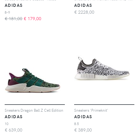
ADIDAS
ADIDAS
€
2228,00
8-9
€ 181,00
€
179,00
Sneakers Dragon Ball Z Cell Edition
Sneakers 'Primeknit'
ADIDAS
ADIDAS
10
8.5
€
639,00
€
389,00