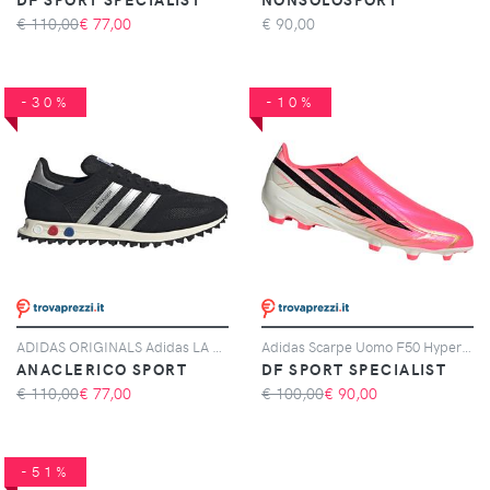
€ 110,00
€
77,00
€
90,00
-30%
-10%
ADIDAS ORIGINALS Adidas LA Trainer OG, Nero
Adidas Scarpe Uomo F50 Hyperfast League Laceless Fg Rosa, Taglia: 6 UK - 39 1/3, rosa
ANACLERICO SPORT
DF SPORT SPECIALIST
€ 110,00
€
77,00
€ 100,00
€
90,00
-51%