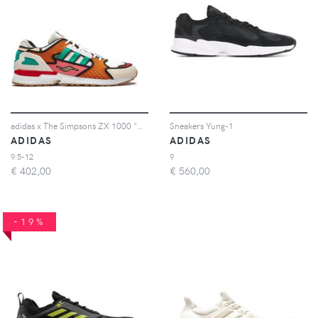
adidas x The Simpsons ZX 1000 "Krusty Burger" sneakers - Bianco
Sneakers Yung-1
ADIDAS
ADIDAS
9.5-12
9
€
402,00
€
560,00
-19%