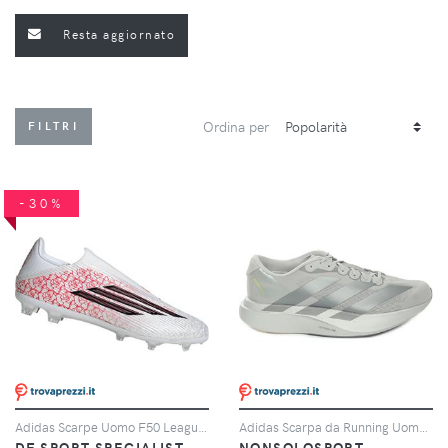
Resta aggiornato
Ordina per
FILTRI
-30%
Adidas Scarpe Uomo F50 League Lamine Yamal Laceless Fg/mg Rosso/bianco, Taglia: 10,5 UK-45 1/3, rosso/bianco
Adidas Scarpa da Running Uomo Adidas Adizero Evo SL Grigio Argento
DF SPORT SPECIALIST
NONSOLOSPORT