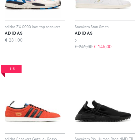
adidas ZX 0000 low-top sneakers - Bianco
Sneakers Stan Smith
ADIDAS
ADIDAS
€
231,00
6
€ 241,00
€
145,00
-1%
adidas Sneakers Gazelle - Rosso
Sneakers PW Human Race NMD TR