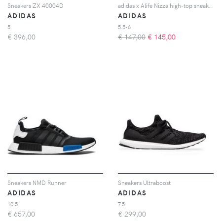
Sneakers ZX 40004D
adidas x Alife Nizza high-top sneakers - Giallo
ADIDAS
ADIDAS
5
5.5-6
€
396,00
€ 147,00
€
145,00
Sneakers NMD Runner
Sneakers Ultraboost
ADIDAS
ADIDAS
10.5
7.5
€
657,00
€
299,00