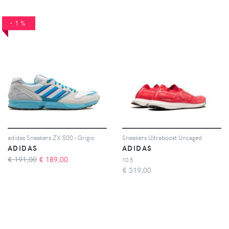
-1%
adidas Sneakers ZX 500 - Grigio
Sneakers Ultraboost Uncaged
ADIDAS
ADIDAS
€ 191,00
€
189,00
10.5
€
319,00