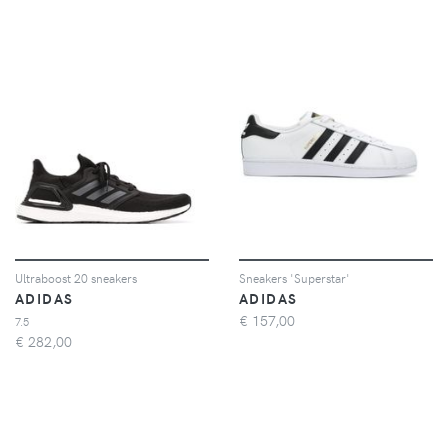
Ultraboost 20 sneakers
Sneakers 'Superstar'
ADIDAS
ADIDAS
€
157,00
7.5
€
282,00