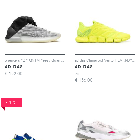
Sneakers YZY QNTM Yeezy Quantum
adidas Climacool Vento HEAT.RDY sneakers - Giallo
ADIDAS
ADIDAS
€
152,00
9.5
€
156,00
-1%