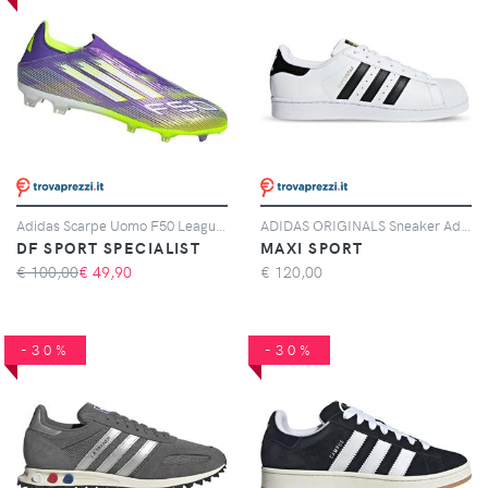
Adidas Scarpe Uomo F50 League Laceless Fg/mg Giallo/viola, Taglia: 11 UK - 46, giallo/viola
ADIDAS ORIGINALS Sneaker Adidas Originals Superstar Bianche E Nere
DF SPORT SPECIALIST
MAXI SPORT
€ 100,00
€
49,90
€
120,00
-30%
-30%