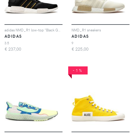
adidas NMD_R1 low-top "Black Gold Metallic" sneakers - Nero
NMD_R1 sneakers
ADIDAS
ADIDAS
3.5
9
€
237,00
€
225,00
-1%