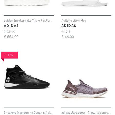
adidas Sneakers alte Triple PlatForum - Toni neutri
Adilette Lite slides
ADIDAS
ADIDAS
7-9.5-10
9-10-11
€
554,00
€
46,00
-1%
Sneakers Mastermind Japan x Adidas
adidas Ultraboost 19 low-top sneakers - Viola