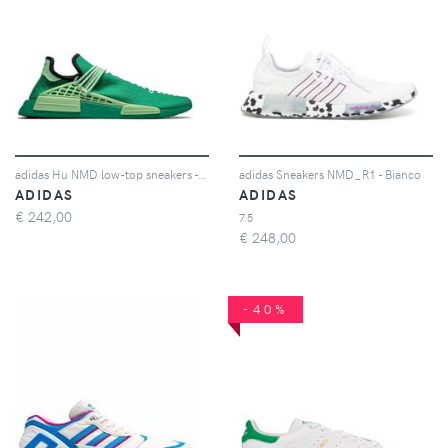
adidas Hu NMD low-top sneakers - Verde
adidas Sneakers NMD_R1 - Bianco
ADIDAS
ADIDAS
€
242,00
7.5
€
248,00
-40%