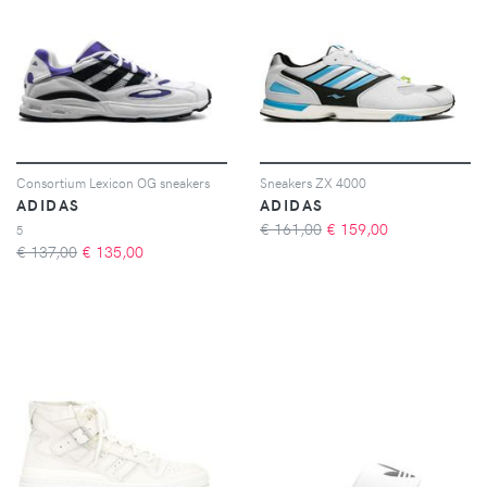
Consortium Lexicon OG sneakers
Sneakers ZX 4000
ADIDAS
ADIDAS
€ 161,00
€
159,00
5
€ 137,00
€
135,00