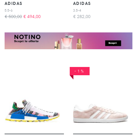
ADIDAS
ADIDAS
5.5-6
3.5-4
€ 500,00
€
494,00
€
282,00
-1%