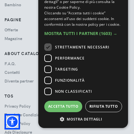
dettagli” o per saperne di più consulta la
Bambino
nostra Cookie Policy.
Cliccando su “Accetta tutti i cookie”
acconsenti all’uso dei suddetti cookie.
In
PAGINE
conformità con la nostra policy per i cookie.
Offerte
MOSTRA TUTTI I PARTNER
(1603) →
Magazine
STRETTAMENTE NECESSARI
ABOUT CATALOVE
PERFORMANCE
F.A.Q.
TARGETING
Contatti
FUNZIONALITÀ
Diventa partner
NON CLASSIFICATI
TOS
Privacy Policy
ACCETTA TUTTO
RIFIUTA TUTTO
Termini e Condizioni
MOSTRA DETTAGLI
Cookie Policy
Ads Disclosure