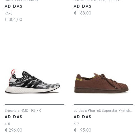
ADIDAS
ADIDAS
€
168,00
7.5-8
€
301,00
Sneakers NMD_R2 PK
adidas x Pharrell Superstar Primeknit sneakers - Marrone
ADIDAS
ADIDAS
4-5
6-7
€
296,00
€
195,00