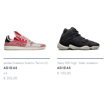
adidas Sneakers Solarhu Tennis V2 - Rosso
Yeezy 500 High 'Slate' sneakers
ADIDAS
ADIDAS
€
153,00
4.5
€
202,00