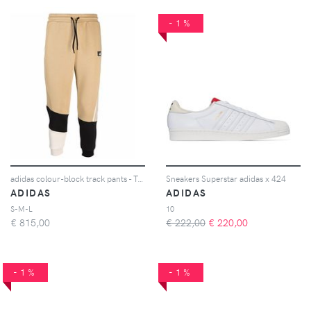
-1%
adidas colour-block track pants - Toni neutri
Sneakers Superstar adidas x 424
ADIDAS
ADIDAS
S-M-L
10
€
815,00
€ 222,00
€
220,00
-1%
-1%