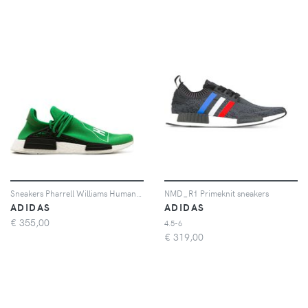
Sneakers Pharrell Williams Human Race NMD
NMD_R1 Primeknit sneakers
ADIDAS
ADIDAS
€
355,00
4.5-6
€
319,00