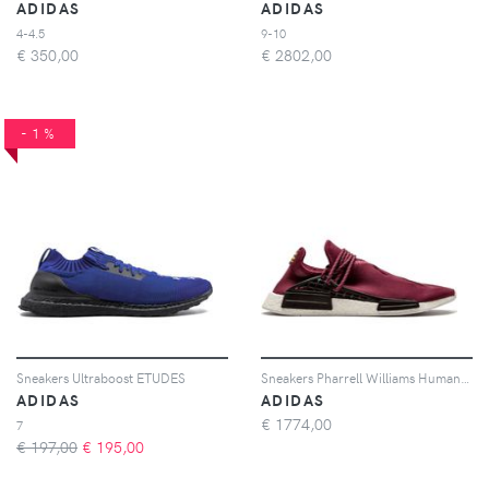
ADIDAS
ADIDAS
4-4.5
9-10
€
350,00
€
2802,00
-1%
Sneakers Ultraboost ETUDES
Sneakers Pharrell Williams Human Race NMD
ADIDAS
ADIDAS
€
1774,00
7
€ 197,00
€
195,00