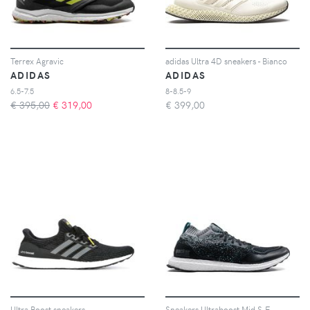
Terrex Agravic
adidas Ultra 4D sneakers - Bianco
ADIDAS
ADIDAS
6.5-7.5
8-8.5-9
€ 395,00
€
319,00
€
399,00
Ultra Boost sneakers
Sneakers Ultraboost Mid S.E.