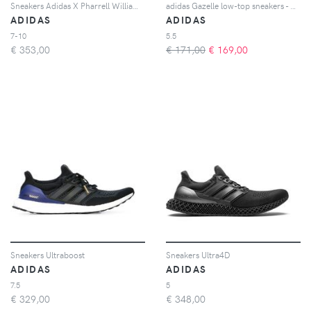
Sneakers Adidas X Pharrell Williams HU
adidas Gazelle low-top sneakers - Rosa
ADIDAS
ADIDAS
7-10
5.5
€
353,00
€ 171,00
€
169,00
Sneakers Ultraboost
Sneakers Ultra4D
ADIDAS
ADIDAS
7.5
5
€
329,00
€
348,00