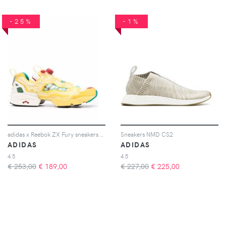
-25%
-1%
adidas x Reebok ZX Fury sneakers - Giallo
Sneakers NMD CS2
ADIDAS
ADIDAS
4.5
4.5
€ 253,00
€
189,00
€ 227,00
€
225,00