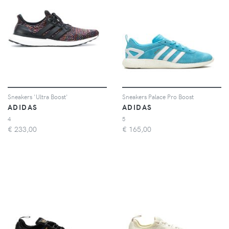
Sneakers 'Ultra Boost'
Sneakers Palace Pro Boost
ADIDAS
ADIDAS
4
5
€
233,00
€
165,00