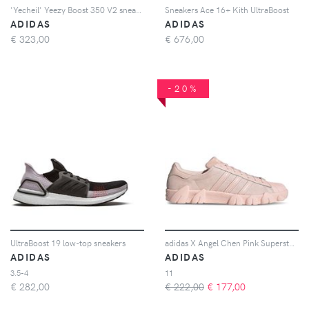
'Yecheil' Yeezy Boost 350 V2 sneakers
Sneakers Ace 16+ Kith UltraBoost
ADIDAS
ADIDAS
€
323,00
€
676,00
-20%
UltraBoost 19 low-top sneakers
adidas X Angel Chen Pink Superstar 80s Sneakers - Rosa
ADIDAS
ADIDAS
3.5-4
11
€
282,00
€ 222,00
€
177,00