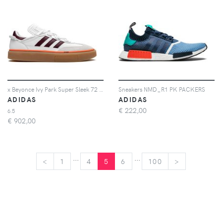
x Beyonce Ivy Park Super Sleek 72 sneakers
Sneakers NMD_R1 PK PACKERS
ADIDAS
ADIDAS
€
222,00
6.5
€
902,00
...
...
<
<
1
4
5
6
100
>
>