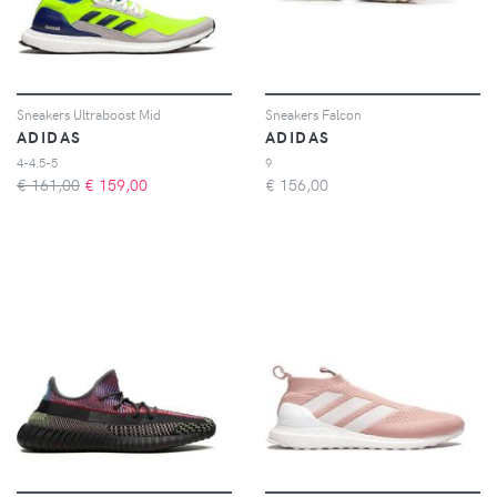
Sneakers Ultraboost Mid
Sneakers Falcon
ADIDAS
ADIDAS
4-4.5-5
9
€ 161,00
€
159,00
€
156,00