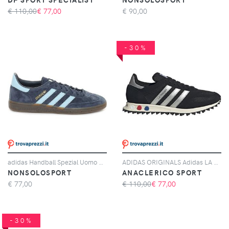
€ 110,00
€
77,00
€
90,00
-30%
adidas Handball Spezial Uomo Blu Azzurro
ADIDAS ORIGINALS Adidas LA Trainer OG, Nero
NONSOLOSPORT
ANACLERICO SPORT
€
77,00
€ 110,00
€
77,00
-30%