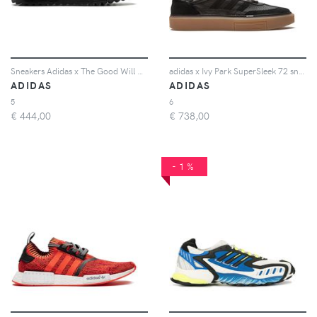
Sneakers Adidas x The Good Will Out NMD_CS1 Primeknit
adidas x Ivy Park SuperSleek 72 sneakers - Nero
ADIDAS
ADIDAS
5
6
€
444,00
€
738,00
-1%