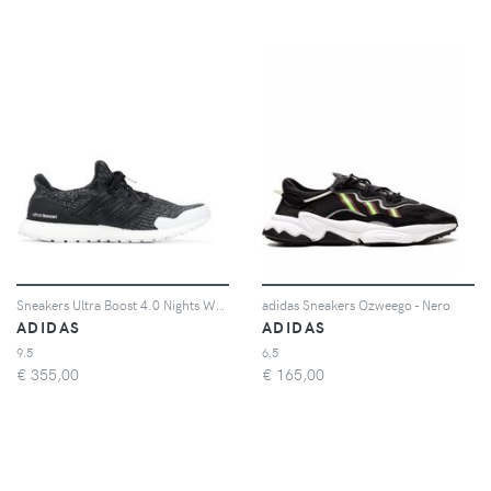
Sneakers Ultra Boost 4.0 Nights Watch
adidas Sneakers Ozweego - Nero
ADIDAS
ADIDAS
9.5
6.5
€
355,00
€
165,00