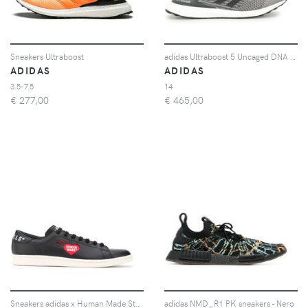
Sneakers Ultraboost
adidas Ultraboost 5 Uncaged DNA trainers - Nero
ADIDAS
ADIDAS
3.5-7.5
14
€
277,00
€
465,00
Sneakers adidas x Human Made Stan Smith
adidas NMD_R1 PK sneakers - Nero