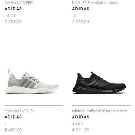
PW Hu NMD PRD
NMD_R2 Primeknit sneakers
ADIDAS
ADIDAS
4.5-9.5
10-11
€
231,00
€
267,00
Sneakers NMD_R1
adidas UltraBoost 20 low-top sneakers - Nero
ADIDAS
ADIDAS
9
4-4.5-5
€
480,00
€
311,00