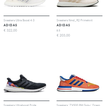
Sneakers Ultra Boost 4.0
Sneakers Nmd_R2 Primeknit
ADIDAS
ADIDAS
€
322,00
8.5
€
203,00
Sneakers Ultraboost Pride
Sneakers 'ZX500 RM Goku' Dragon Ball Z x adidas