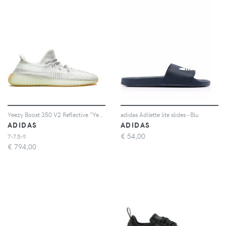
Yeezy Boost 350 V2 Reflective ”Yeshaya” sneakers
adidas Adilette lite slides - Blu
ADIDAS
ADIDAS
€
54,00
7-7.5-9
€
794,00