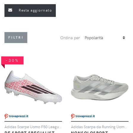
Resta aggiornato
Ordina per
FILTRI
-30%
Adidas Scarpe Uomo F50 League Lamine Yamal Laceless Fg/mg Rosso/bianco, Taglia: 10,5 UK-45 1/3, rosso/bianco
Adidas Scarpa da Running Uomo Adidas Adizero Evo SL Grigio Argento
DF SPORT SPECIALIST
NONSOLOSPORT