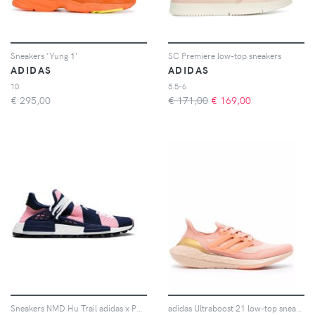
Sneakers 'Yung 1'
SC Premiere low-top sneakers
ADIDAS
ADIDAS
10
5.5-6
€
295,00
€ 171,00
€
169,00
Sneakers NMD Hu Trail adidas x Pharrell Wililams
adidas Ultraboost 21 low-top sneakers - Rosa