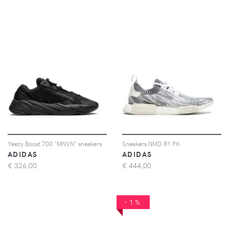
Yeezy Boost 700 ”MNVN” sneakers
Sneakers NMD R1 PK
ADIDAS
ADIDAS
€
326,00
€
444,00
-1%