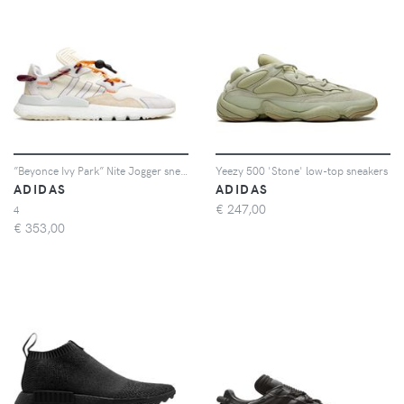
”Beyonce Ivy Park” Nite Jogger sneakers
Yeezy 500 'Stone' low-top sneakers
ADIDAS
ADIDAS
€
247,00
4
€
353,00