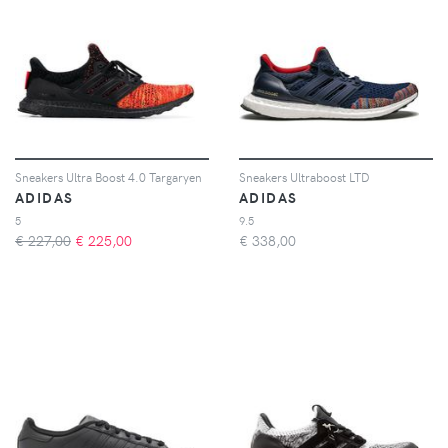
Sneakers Ultra Boost 4.0 Targaryen
Sneakers Ultraboost LTD
ADIDAS
ADIDAS
5
9.5
€ 227,00
€
225,00
€
338,00