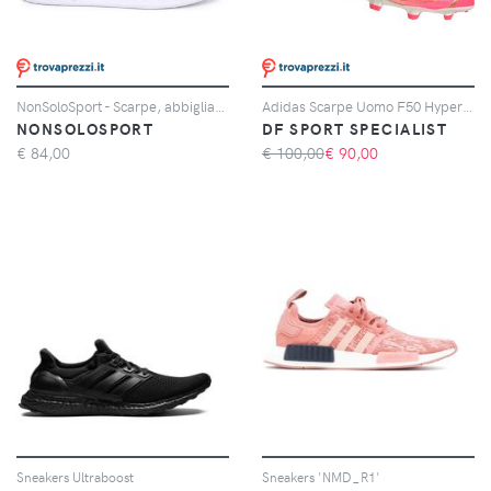
NonSoloSport - Scarpe, abbigliamento e a adidas Stan Smith Primegreen Bianco Blu
Adidas Scarpe Uomo F50 Hyperfast League Laceless Fg Rosa, Taglia: 6 UK - 39 1/3, rosa
NONSOLOSPORT
DF SPORT SPECIALIST
€
84,00
€ 100,00
€
90,00
Sneakers Ultraboost
Sneakers 'NMD_R1'