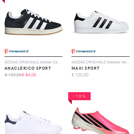
ADIDAS ORIGINALS Adidas Campus 00s, Nero
ADIDAS ORIGINALS Sneaker Adidas Originals Superstar Bianche E Nere
ANACLERICO SPORT
MAXI SPORT
€ 120,00
€
84,00
€
120,00
-10%