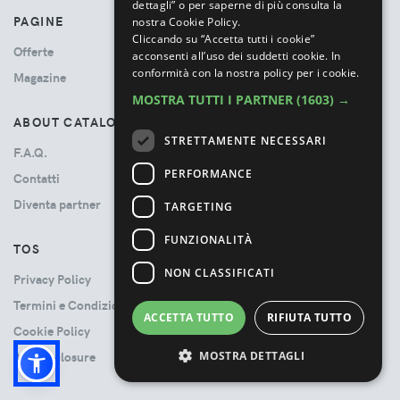
dettagli” o per saperne di più consulta la
PAGINE
nostra Cookie Policy.
Cliccando su “Accetta tutti i cookie”
Offerte
acconsenti all’uso dei suddetti cookie.
In
conformità con la nostra policy per i cookie.
Magazine
MOSTRA TUTTI I PARTNER
(1603) →
ABOUT CATALOVE
STRETTAMENTE NECESSARI
F.A.Q.
PERFORMANCE
Contatti
Diventa partner
TARGETING
FUNZIONALITÀ
TOS
NON CLASSIFICATI
Privacy Policy
Termini e Condizioni
ACCETTA TUTTO
RIFIUTA TUTTO
Cookie Policy
MOSTRA DETTAGLI
Ads Disclosure