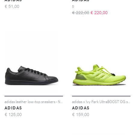
€
51,00
5
€ 222,00
€
220,00
adidas leather low-top sneakers - Nero
adidas x Ivy Park UltraBOOST OG sneakers - Giallo
ADIDAS
ADIDAS
€
125,00
€
159,00