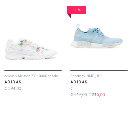
-1%
adidas x Meissen ZX 10000 sneakers - Bianco
Sneakers 'NMD_R1'
ADIDAS
ADIDAS
€
294,00
9
€ 217,00
€
215,00