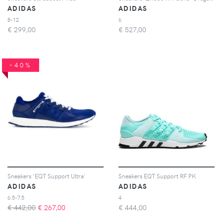
ADIDAS
ADIDAS
8-12
6
€
299,00
€
527,00
-40%
Sneakers 'EQT Support Ultra'
Sneakers EQT Support RF PK
ADIDAS
ADIDAS
6.5-7.5
4
€ 442,00
€
267,00
€
444,00