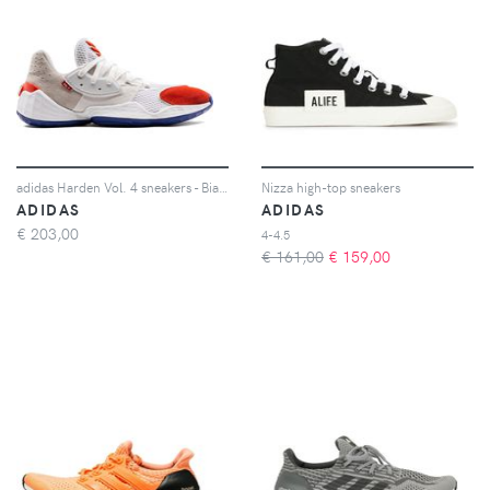
adidas Harden Vol. 4 sneakers - Bianco
Nizza high-top sneakers
ADIDAS
ADIDAS
€
203,00
4-4.5
€ 161,00
€
159,00