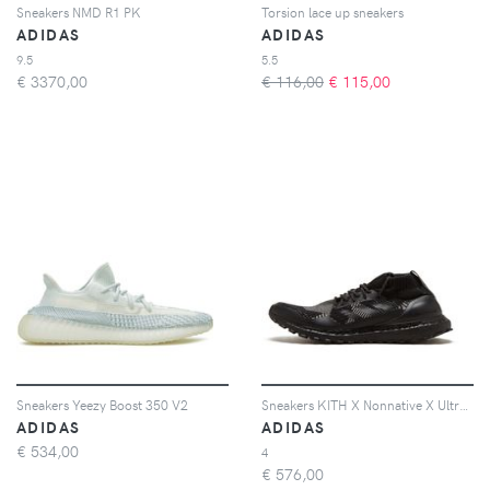
Sneakers NMD R1 PK
Torsion lace up sneakers
ADIDAS
ADIDAS
9.5
5.5
€
3370,00
€ 116,00
€
115,00
Sneakers Yeezy Boost 350 V2
Sneakers KITH X Nonnative X UltraBoost
ADIDAS
ADIDAS
€
534,00
4
€
576,00