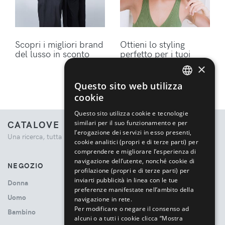
Scopri i migliori brand
Ottieni lo styling
del lusso in sconto
perfetto per i tuoi
capelli con gli
×
accessori Dyson
Questo sito web utilizza
ENGLISH
cookie
ITALIAN
Questo sito utilizza cookie e tecnologie
CATALOVE
similari per il suo funzionamento e per
l’erogazione dei servizi in esso presenti,
Una ricerca, tutta la moda.
cookie analitici (propri e di terze parti) per
comprendere e migliorare l’esperienza di
navigazione dell’utente, nonché cookie di
NEGOZIO
profilazione (propri e di terze parti) per
inviarti pubblicità in linea con le tue
Donna
preferenze manifestate nell’ambito della
Uomo
navigazione in rete.
Per modificare o negare il consenso ad
Bambino
alcuni o a tutti i cookie clicca “Mostra