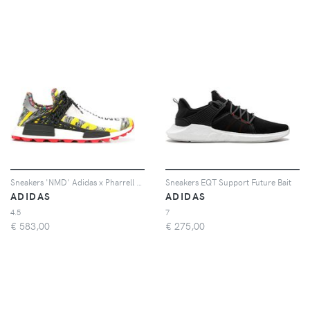
Sneakers 'NMD' Adidas x Pharrell Williams
Sneakers EQT Support Future Bait
ADIDAS
ADIDAS
4.5
7
€
583,00
€
275,00