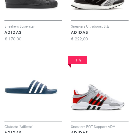
Sneakers Superstar
Sneakers Ultraboost S.E
ADIDAS
ADIDAS
€
170,00
€
222,00
-1%
Ciabatte 'Adilette'
Sneakers EQT Support ADV
ADIDAS
ADIDAS