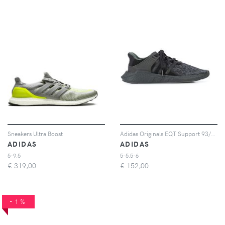
Sneakers Ultra Boost
Adidas Originals EQT Support 93/17 sneakers
ADIDAS
ADIDAS
5-9.5
5-5.5-6
€
319,00
€
152,00
-1%