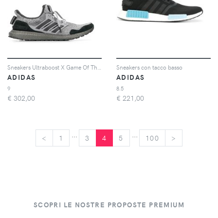
Sneakers Ultraboost X Game Of Thrones
Sneakers con tacco basso
ADIDAS
ADIDAS
9
8.5
€
302,00
€
221,00
...
...
<
<
1
3
4
5
100
>
>
SCOPRI LE NOSTRE PROPOSTE PREMIUM