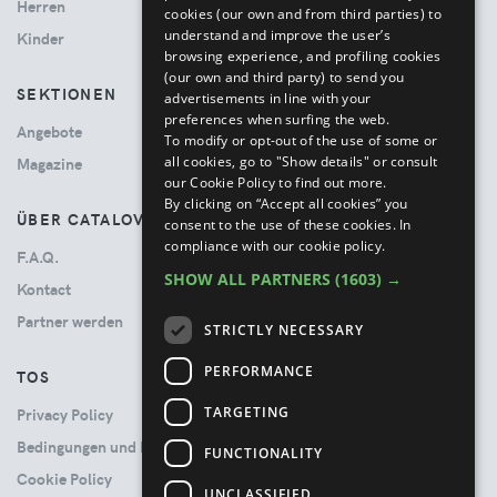
Herren
cookies (our own and from third parties) to
understand and improve the user’s
Kinder
browsing experience, and profiling cookies
(our own and third party) to send you
SEKTIONEN
advertisements in line with your
preferences when surfing the web.
Angebote
To modify or opt-out of the use of some or
all cookies, go to "Show details" or consult
Magazine
our Cookie Policy to find out more.
By clicking on “Accept all cookies” you
ÜBER CATALOVE
consent to the use of these cookies.
In
compliance with our cookie policy.
F.A.Q.
SHOW ALL PARTNERS
(1603) →
Kontact
Partner werden
STRICTLY NECESSARY
PERFORMANCE
TOS
TARGETING
Privacy Policy
Bedingungen und Konditionen
FUNCTIONALITY
Cookie Policy
UNCLASSIFIED