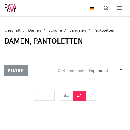
Geschäft
Damen
Schuhe
Sandalen
Pantoletten
DAMEN, PANTOLETTEN
Sortieren nach
FILTER
...
<
<
1
44
45
>
>