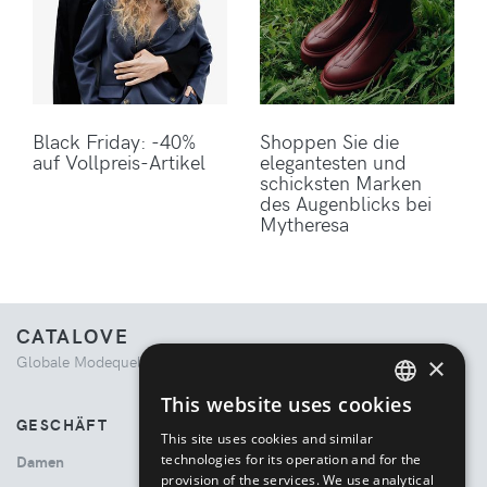
Black Friday: -40%
Shoppen Sie die
auf Vollpreis-Artikel
elegantesten und
schicksten Marken
des Augenblicks bei
Mytheresa
CATALOVE
×
Globale Modequelle. Kuratiertes Einkaufserlebnis.
This website uses cookies
ENGLISH
GESCHÄFT
This site uses cookies and similar
ITALIAN
technologies for its operation and for the
Damen
provision of the services. We use analytical