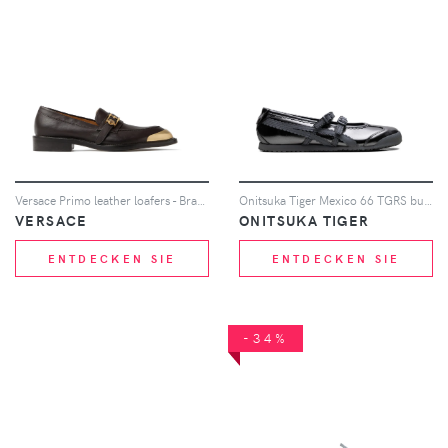
Versace Primo leather loafers - Braun
Onitsuka Tiger Mexico 66 TGRS buckle-strap sneakers - Schwarz
VERSACE
ONITSUKA TIGER
ENTDECKEN SIE
ENTDECKEN SIE
-34%