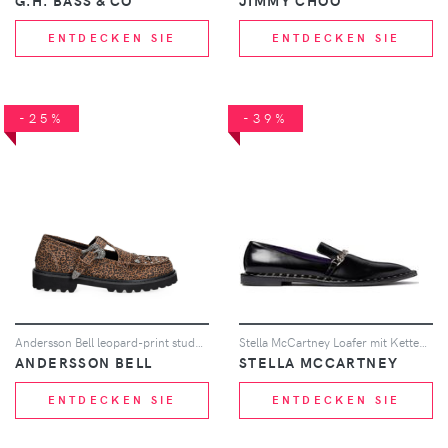
G.H. BASS & CO
JIMMY CHOO
ENTDECKEN SIE
ENTDECKEN SIE
-25%
-39%
Andersson Bell leopard-print studded loafers - Braun
Stella McCartney Loafer mit Kettendetail - Schwarz
ANDERSSON BELL
STELLA MCCARTNEY
ENTDECKEN SIE
ENTDECKEN SIE