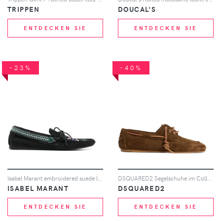
TRIPPEN
DOUCAL'S
ENTDECKEN SIE
ENTDECKEN SIE
-23%
-40%
Isabel Marant embroidered suede loafers - Schwarz
DSQUARED2 Segelschuhe im College-Look - Braun
ISABEL MARANT
DSQUARED2
ENTDECKEN SIE
ENTDECKEN SIE