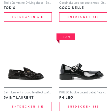
Tod's Gommino Driving shoes - Schwarz
Coccinelle lace-up boat shoes - Grün
TOD'S
COCCINELLE
ENTDECKEN SIE
ENTDECKEN SIE
-13%
Saint Laurent crocodile-effect loafers - Braun
PHILEO buckle patent ballet flats - Schwarz
SAINT LAURENT
PHILEO
ENTDECKEN SIE
ENTDECKEN SIE