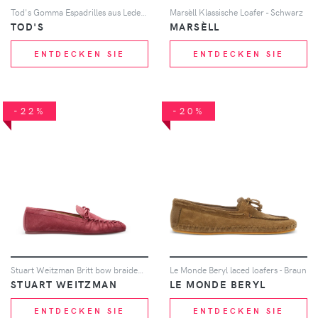
Tod's Gomma Espadrilles aus Leder - Orange
Marsèll Klassische Loafer - Schwarz
TOD'S
MARSÈLL
ENTDECKEN SIE
ENTDECKEN SIE
-22%
-20%
Stuart Weitzman Britt bow braided loafers - Rosa
Le Monde Beryl laced loafers - Braun
STUART WEITZMAN
LE MONDE BERYL
ENTDECKEN SIE
ENTDECKEN SIE