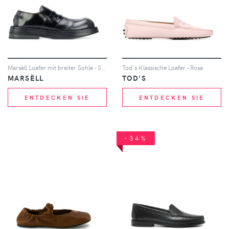
Marsèll Loafer mit breiter Sohle - Schwarz
Tod's Klassische Loafer - Rosa
MARSÈLL
TOD'S
ENTDECKEN SIE
ENTDECKEN SIE
-34%