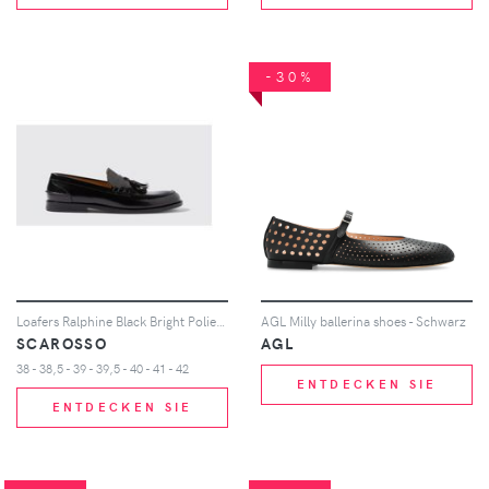
-30%
Loafers Ralphine Black Bright Poliertes Kalbsleder
AGL Milly ballerina shoes - Schwarz
SCAROSSO
AGL
38 - 38,5 - 39 - 39,5 - 40 - 41 - 42
ENTDECKEN SIE
ENTDECKEN SIE