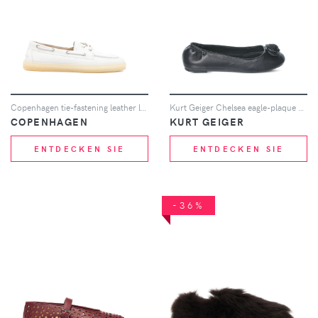
Copenhagen tie-fastening leather loafers - Weiß
Kurt Geiger Chelsea eagle-plaque ballet flats - Schwarz
COPENHAGEN
KURT GEIGER
ENTDECKEN SIE
ENTDECKEN SIE
-36%