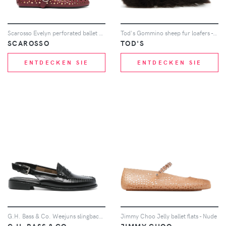
Scarosso Evelyn perforated ballet flats - Rot
Tod's Gommino sheep fur loafers - Braun
SCAROSSO
TOD'S
ENTDECKEN SIE
ENTDECKEN SIE
G.H. Bass & Co. Weejuns slingback loafers - Schwarz
Jimmy Choo Jelly ballet flats - Nude