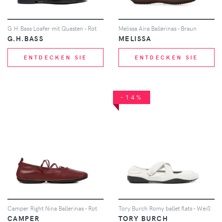
G.H.Bass Loafer mit Quasten - Rot
Melissa Aira Ballerinas - Braun
G.H.BASS
MELISSA
ENTDECKEN SIE
ENTDECKEN SIE
-14%
Camper Right Nina Ballerinas - Rot
Tory Burch Romy ballet flats - Weiß
CAMPER
TORY BURCH