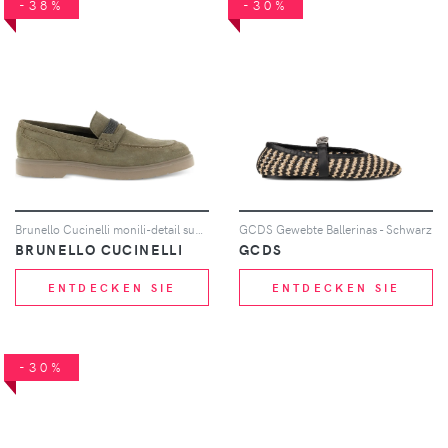
-38%
-30%
Brunello Cucinelli monili-detail suede loafers - Nude
GCDS Gewebte Ballerinas - Schwarz
BRUNELLO CUCINELLI
GCDS
ENTDECKEN SIE
ENTDECKEN SIE
-30%