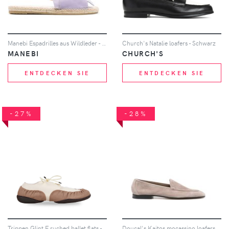
Manebi Espadrilles aus Wildleder - Violett
Church's Natalie loafers - Schwarz
MANEBI
CHURCH'S
ENTDECKEN SIE
ENTDECKEN SIE
-27%
-28%
Trippen Glint F ruched ballet flats - Nude
Doucal's Kaitos mocassino loafers - Grau