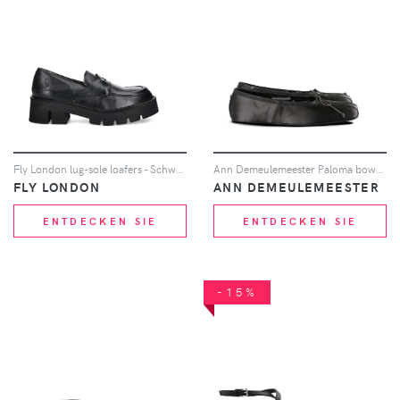
Fly London lug-sole loafers - Schwarz
Ann Demeulemeester Paloma bow-detail ballet flats - Schwarz
FLY LONDON
ANN DEMEULEMEESTER
ENTDECKEN SIE
ENTDECKEN SIE
-15%