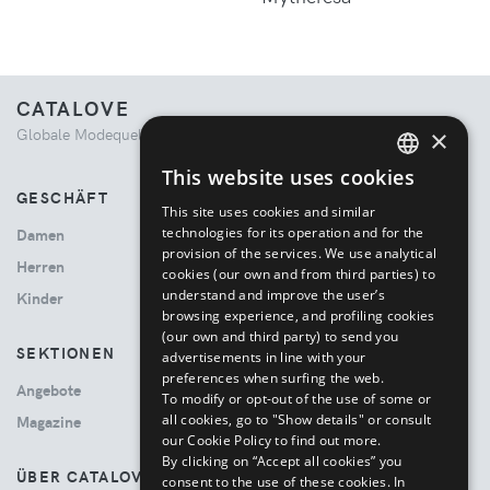
CATALOVE
×
Globale Modequelle. Kuratiertes Einkaufserlebnis.
This website uses cookies
ENGLISH
GESCHÄFT
This site uses cookies and similar
ITALIAN
technologies for its operation and for the
Damen
provision of the services. We use analytical
Herren
cookies (our own and from third parties) to
understand and improve the user’s
Kinder
browsing experience, and profiling cookies
(our own and third party) to send you
SEKTIONEN
advertisements in line with your
preferences when surfing the web.
Angebote
To modify or opt-out of the use of some or
all cookies, go to "Show details" or consult
Magazine
our Cookie Policy to find out more.
By clicking on “Accept all cookies” you
ÜBER CATALOVE
consent to the use of these cookies.
In