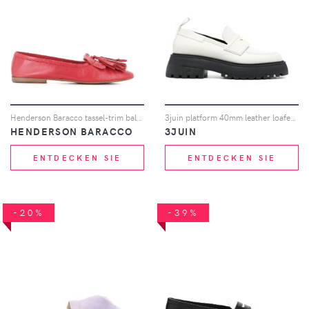
Henderson Baracco tassel-trim ballerina shoes - Rosa
3juin platform 40mm leather loafers - Weiß
HENDERSON BARACCO
3JUIN
ENTDECKEN SIE
ENTDECKEN SIE
-20%
-39%