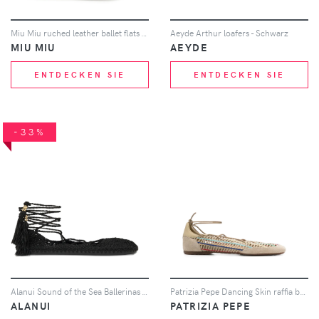
Miu Miu ruched leather ballet flats - Braun
Aeyde Arthur loafers - Schwarz
MIU MIU
AEYDE
ENTDECKEN SIE
ENTDECKEN SIE
-33%
Alanui Sound of the Sea Ballerinas - Schwarz
Patrizia Pepe Dancing Skin raffia ballet flats - Nude
ALANUI
PATRIZIA PEPE