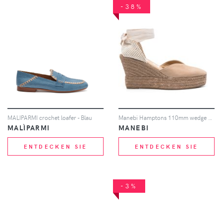
-38%
MALIPARMI crochet loafer - Blau
Manebi Hamptons 110mm wedge espadrilles - Nude
MALÌPARMI
MANEBI
ENTDECKEN SIE
ENTDECKEN SIE
-3%