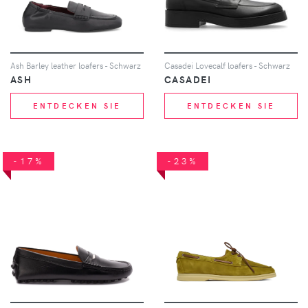
Ash Barley leather loafers - Schwarz
Casadei Lovecalf loafers - Schwarz
ASH
CASADEI
ENTDECKEN SIE
ENTDECKEN SIE
-17%
-23%