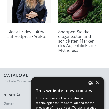
Black Friday: -40%
Shoppen Sie die
auf Vollpreis-Artikel
elegantesten und
schicksten Marken
des Augenblicks bei
Mytheresa
CATALOVE
×
Globale Modequelle. Kuratiertes Einkaufserlebnis.
This website uses cookies
ENGLISH
GESCHÄFT
This site uses cookies and similar
ITALIAN
technologies for its operation and for the
Damen
provision of the services. We use analytical