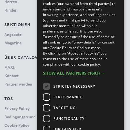
Herren
cookies (our own and from third parties) to
understand and improve the user’s
Kinder
browsing experience, and profiling cookies
(our own and third party) to send you
SEKTIONEN
advertisements in line with your
preferences when surfing the web.
Angebote
To modify or opt-out of the use of some or
all cookies, go to "Show details" or consult
Magazine
our Cookie Policy to find out more.
By clicking on “Accept all cookies” you
ÜBER CATALOVE
consent to the use of these cookies.
In
compliance with our cookie policy.
F.A.Q.
SHOW ALL PARTNERS
(1603) →
Kontact
Partner werden
STRICTLY NECESSARY
PERFORMANCE
TOS
TARGETING
Privacy Policy
Bedingungen und Konditionen
FUNCTIONALITY
Cookie Policy
UNCLASSIFIED