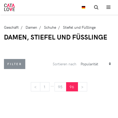
Geschäft
Damen
Schuhe
Stiefel und Füßlinge
DAMEN, STIEFEL UND FÜSSLINGE
Sortieren nach
FILTER
...
<
<
1
95
96
>
>