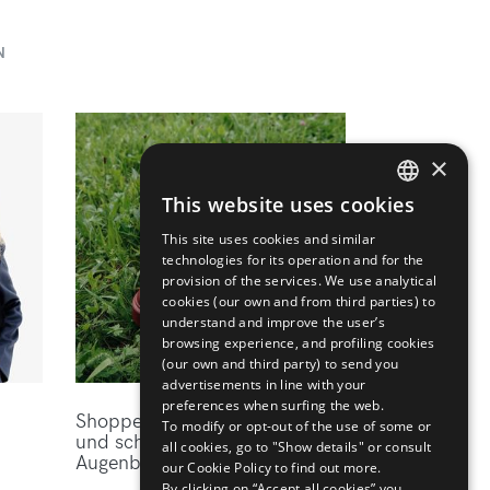
N
×
This website uses cookies
ENGLISH
This site uses cookies and similar
ITALIAN
technologies for its operation and for the
provision of the services. We use analytical
cookies (our own and from third parties) to
understand and improve the user’s
browsing experience, and profiling cookies
(our own and third party) to send you
advertisements in line with your
preferences when surfing the web.
Shoppen Sie die elegantesten
To modify or opt-out of the use of some or
und schicksten Marken des
all cookies, go to "Show details" or consult
Augenblicks bei Mytheresa
our Cookie Policy to find out more.
By clicking on “Accept all cookies” you