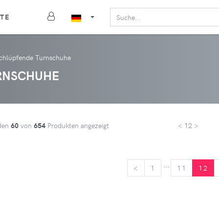
TE
chlüpfende Turnschuhe
URNSCHUHE
den
60
von
654
Produkten angezeigt
< 12 >
...
<
<
1
11
12