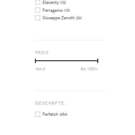
Eleventy
(10)
Ferragamo
(10)
Giuseppe Zanotti
(26)
Hogan
(18)
Magnanni
(15)
Merrell
(20)
New Balance
(9)
PREIS
Nike
(31)
Prada
(10)
Von
Bis
0
1000+
Reebok
(9)
Santoni
(31)
Tom Ford
(9)
Ugg Australia
(17)
Vans
GESCHÄFTE
(19)
Zegna
(25)
Farfetch
(654)