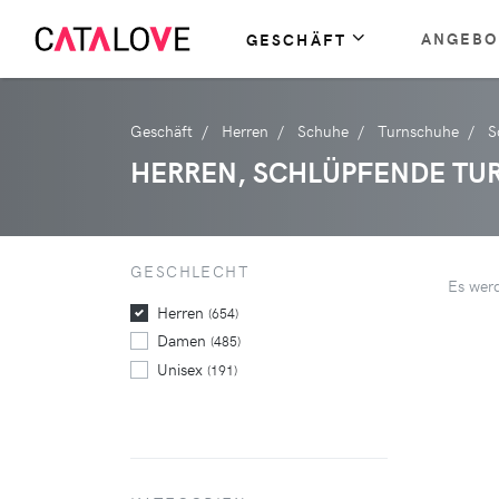
ANGEBO
GESCHÄFT
Geschäft
Herren
Schuhe
Turnschuhe
S
HERREN, SCHLÜPFENDE T
GESCHLECHT
Es wer
Herren
(654)
Damen
(485)
Unisex
(191)