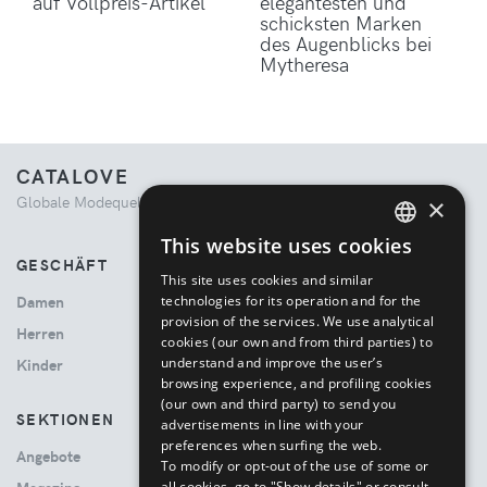
auf Vollpreis-Artikel
elegantesten und
schicksten Marken
des Augenblicks bei
Mytheresa
CATALOVE
Globale Modequelle. Kuratiertes Einkaufserlebnis.
×
This website uses cookies
ENGLISH
GESCHÄFT
This site uses cookies and similar
ITALIAN
technologies for its operation and for the
Damen
provision of the services. We use analytical
Herren
cookies (our own and from third parties) to
understand and improve the user’s
Kinder
browsing experience, and profiling cookies
(our own and third party) to send you
SEKTIONEN
advertisements in line with your
preferences when surfing the web.
Angebote
To modify or opt-out of the use of some or
all cookies, go to "Show details" or consult