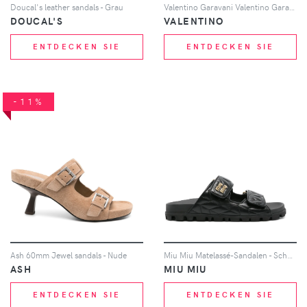
Doucal's leather sandals - Grau
Valentino Garavani Valentino Garavani Roman Stud Pumps - Schwarz
DOUCAL'S
VALENTINO
ENTDECKEN SIE
ENTDECKEN SIE
-11%
Ash 60mm Jewel sandals - Nude
Miu Miu Matelassé-Sandalen - Schwarz
ASH
MIU MIU
ENTDECKEN SIE
ENTDECKEN SIE