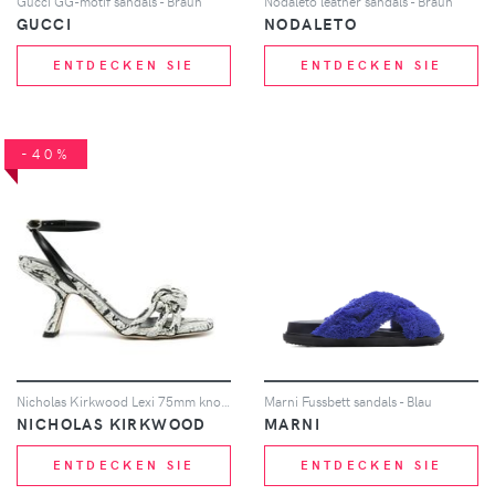
Gucci GG-motif sandals - Braun
Nodaleto leather sandals - Braun
GUCCI
NODALETO
ENTDECKEN SIE
ENTDECKEN SIE
-40%
Nicholas Kirkwood Lexi 75mm knotted high-heel sandals - Weiß
Marni Fussbett sandals - Blau
NICHOLAS KIRKWOOD
MARNI
ENTDECKEN SIE
ENTDECKEN SIE