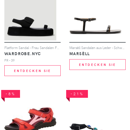
Flatform Sandal - Frau Sandalen Fr - 39
Marsèll Sandalen aus Leder - Schwarz
WARDROBE.NYC
MARSÈLL
FR - 39
ENTDECKEN SIE
ENTDECKEN SIE
-8%
-21%