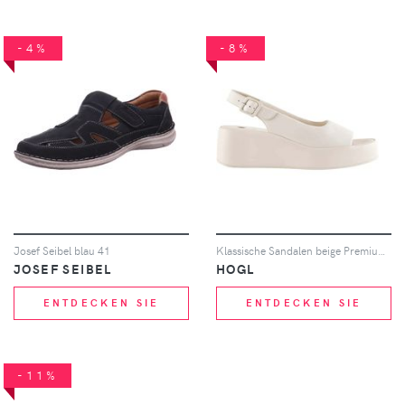
-4%
-8%
Josef Seibel blau 41
Klassische Sandalen beige Premiumsheep 40,5
JOSEF SEIBEL
HOGL
ENTDECKEN SIE
ENTDECKEN SIE
-11%