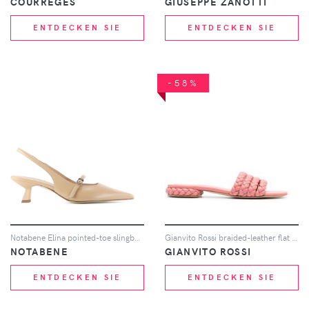
COURRÈGES
GIUSEPPE ZANOTTI
ENTDECKEN SIE
ENTDECKEN SIE
-58%
Notabene Elina pointed-toe slingback pumps - Nude
Gianvito Rossi braided-leather flat sandals - Rosa
NOTABENE
GIANVITO ROSSI
ENTDECKEN SIE
ENTDECKEN SIE