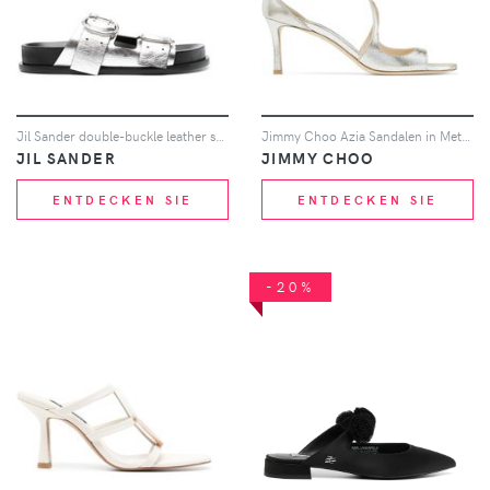
Jil Sander double-buckle leather sandals - Silber
Jimmy Choo Azia Sandalen in Metallic-Optik 75mm - Silber
JIL SANDER
JIMMY CHOO
ENTDECKEN SIE
ENTDECKEN SIE
-20%