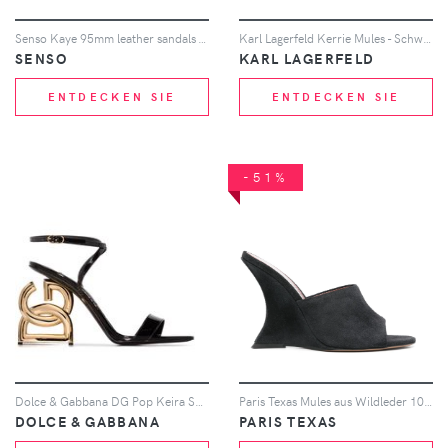
Senso Kaye 95mm leather sandals - Weiß
Karl Lagerfeld Kerrie Mules - Schwarz
SENSO
KARL LAGERFELD
ENTDECKEN SIE
ENTDECKEN SIE
-51%
Dolce & Gabbana DG Pop Keira Sandalen 105mm - Schwarz
Paris Texas Mules aus Wildleder 105mm - Schwarz
DOLCE & GABBANA
PARIS TEXAS