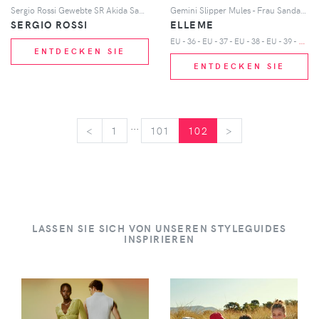
Sergio Rossi Gewebte SR Akida Sandalen - Rosa
Gemini Slipper Mules - Frau Sandalen Eu - 39
SERGIO ROSSI
ELLEME
E
U - 36 - EU - 37 - EU - 38 - EU - 39 - EU - 40
ENTDECKEN SIE
ENTDECKEN SIE
...
<
<
1
101
102
>
>
LASSEN SIE SICH VON UNSEREN STYLEGUIDES
INSPIRIEREN