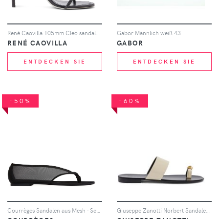
René Caovilla 105mm Cleo sandals - Schwarz
Gabor Männlich weiß 43
RENÉ CAOVILLA
GABOR
ENTDECKEN SIE
ENTDECKEN SIE
-50%
-60%
Courrèges Sandalen aus Mesh - Schwarz
Giuseppe Zanotti Norbert Sandalen - Weiß