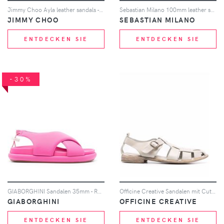
Jimmy Choo Ayla leather sandals - Schwarz
Sebastian Milano 100mm leather sandals - Grün
JIMMY CHOO
SEBASTIAN MILANO
ENTDECKEN SIE
ENTDECKEN SIE
-30%
GIABORGHINI Sandalen 35mm - Rosa
Officine Creative Sandalen mit Cut-Outs - Nude
GIABORGHINI
OFFICINE CREATIVE
ENTDECKEN SIE
ENTDECKEN SIE